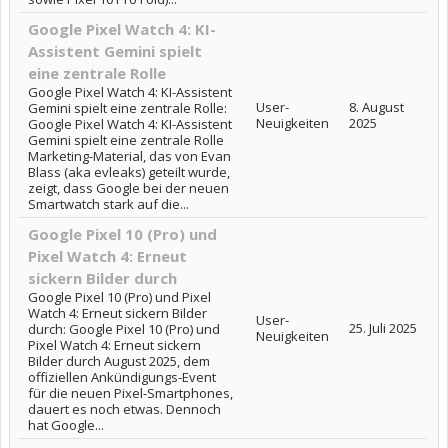
Google Pixel Watch 4: KI-
Assistent Gemini spielt
eine zentrale Rolle
Google Pixel Watch 4: KI-Assistent
User-
8. August
Gemini spielt eine zentrale Rolle:
Neuigkeiten
2025
Google Pixel Watch 4: KI-Assistent
Gemini spielt eine zentrale Rolle
Marketing-Material, das von Evan
Blass (aka evleaks) geteilt wurde,
zeigt, dass Google bei der neuen
Smartwatch stark auf die...
Google Pixel 10 (Pro) und
Pixel Watch 4: Erneut
sickern Bilder durch
Google Pixel 10 (Pro) und Pixel
Watch 4: Erneut sickern Bilder
User-
25. Juli 2025
durch: Google Pixel 10 (Pro) und
Neuigkeiten
Pixel Watch 4: Erneut sickern
Bilder durch August 2025, dem
offiziellen Ankündigungs-Event
für die neuen Pixel-Smartphones,
dauert es noch etwas. Dennoch
hat Google...