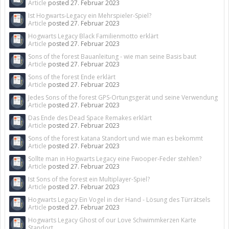
Article
posted
27. Februar 2023
Ist Hogwarts-Legacy ein Mehrspieler-Spiel?
Article
posted
27. Februar 2023
Hogwarts Legacy Black Familienmotto erklärt
Article
posted
27. Februar 2023
Sons of the forest Bauanleitung - wie man seine Basis baut
Article
posted
27. Februar 2023
Sons of the forest Ende erklärt
Article
posted
27. Februar 2023
Jedes Sons of the forest GPS-Ortungsgerät und seine Verwendung
Article
posted
27. Februar 2023
Das Ende des Dead Space Remakes erklärt
Article
posted
27. Februar 2023
Sons of the forest katana Standort und wie man es bekommt
Article
posted
27. Februar 2023
Sollte man in Hogwarts Legacy eine Fwooper-Feder stehlen?
Article
posted
27. Februar 2023
Ist Sons of the forest ein Multiplayer-Spiel?
Article
posted
27. Februar 2023
Hogwarts Legacy Ein Vogel in der Hand - Lösung des Türrätsels
Article
posted
27. Februar 2023
Hogwarts Legacy Ghost of our Love Schwimmkerzen Karte
Standort