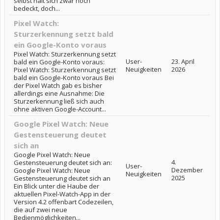
selbst hält sich zwar noch
bedeckt, doch...
Pixel Watch:
Sturzerkennung setzt bald
ein Google-Konto voraus
Pixel Watch: Sturzerkennung setzt
User-
23. April
bald ein Google-Konto voraus:
Neuigkeiten
2026
Pixel Watch: Sturzerkennung setzt
bald ein Google-Konto voraus Bei
der Pixel Watch gab es bisher
allerdings eine Ausnahme: Die
Sturzerkennung ließ sich auch
ohne aktiven Google-Account...
Google Pixel Watch: Neue
Gestensteuerung deutet
sich an
Google Pixel Watch: Neue
4.
Gestensteuerung deutet sich an:
User-
Dezember
Google Pixel Watch: Neue
Neuigkeiten
2025
Gestensteuerung deutet sich an
Ein Blick unter die Haube der
aktuellen Pixel-Watch-App in der
Version 4.2 offenbart Codezeilen,
die auf zwei neue
Bedienmöglichkeiten...