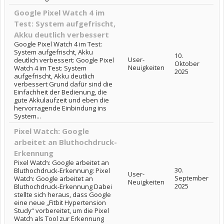
Google Pixel Watch 4 im
Test: System aufgefrischt,
Akku deutlich verbessert
Google Pixel Watch 4 im Test:
System aufgefrischt, Akku
10.
User-
deutlich verbessert: Google Pixel
Oktober
Neuigkeiten
Watch 4 im Test: System
2025
aufgefrischt, Akku deutlich
verbessert Grund dafür sind die
Einfachheit der Bedienung, die
gute Akkulaufzeit und eben die
hervorragende Einbindung ins
System...
Pixel Watch: Google
arbeitet an Bluthochdruck-
Erkennung
Pixel Watch: Google arbeitet an
30.
Bluthochdruck-Erkennung: Pixel
User-
September
Watch: Google arbeitet an
Neuigkeiten
2025
Bluthochdruck-Erkennung Dabei
stellte sich heraus, dass Google
eine neue „Fitbit Hypertension
Study“ vorbereitet, um die Pixel
Watch als Tool zur Erkennung