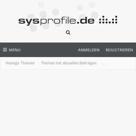
MENU
ANMELDEN
REGISTRIEREN
Heutige Themen
Themen mit aktuellen Beiträgen
...