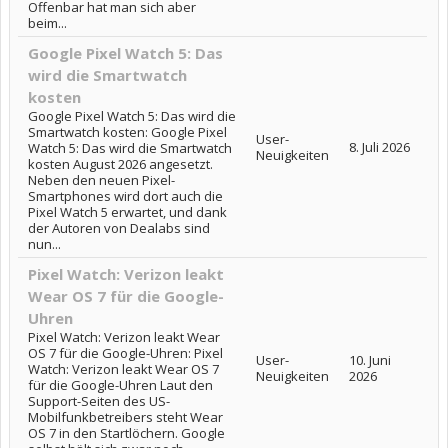
Offenbar hat man sich aber
beim...
Google Pixel Watch 5: Das
wird die Smartwatch
kosten
Google Pixel Watch 5: Das wird die
Smartwatch kosten: Google Pixel
User-
8. Juli 2026
Watch 5: Das wird die Smartwatch
Neuigkeiten
kosten August 2026 angesetzt.
Neben den neuen Pixel-
Smartphones wird dort auch die
Pixel Watch 5 erwartet, und dank
der Autoren von Dealabs sind
nun...
Pixel Watch: Verizon leakt
Wear OS 7 für die Google-
Uhren
Pixel Watch: Verizon leakt Wear
OS 7 für die Google-Uhren: Pixel
User-
10. Juni
Watch: Verizon leakt Wear OS 7
Neuigkeiten
2026
für die Google-Uhren Laut den
Support-Seiten des US-
Mobilfunkbetreibers steht Wear
OS 7 in den Startlöchern. Google