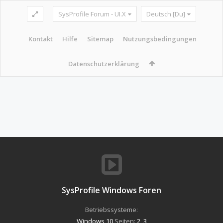
SysProfile Forum - UI.X
Deutsch [Du]
Kontakt
Hilfe
Sitemap
Nutzungsbedingungen
Datenschutzerklärung
SysProfile Windows Foren
Betriebssysteme:
Windows 10
Seiten:
2
,
3