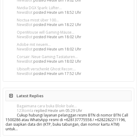
NewsBot
posted
Heute um 19:02 Uhr
Nvidia DGX Spark: Lüfter...
NewsBot
posted
Heute um 18:52 Uhr
Noctua misst über 100...
NewsBot
posted
Heute um 18:22 Uhr
OpenMouse will Gaming-Mäuse...
NewsBot
posted
Heute um 18:02 Uhr
Adobe mit neuem...
NewsBot
posted
Heute um 18:02 Uhr
Corsair: Neue Gaming-Tastaturen...
NewsBot
posted
Heute um 18:02 Uhr
Ubisoft verschenkt Ghost Recon:...
NewsBot
posted
Heute um 17:52 Uhr
Latest Replies
Bagaimana cara buka Blokir bale...
123tomla
replied
Heute um 05:29 Uhr
Cukup hubungi layanan pelanggan resmi BTN di nomor BTN Call
1500286 atau WhatsApp resmi di +628137775558 / +6282282211196,
dan siapkan data diri (KTP, buku tabungan, dan nomor kartu ATM)
untuk…