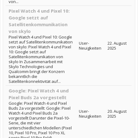
von...
Pixel Watch 4 und Pixel 10:
Google setzt auf
Satellitenkommunikation
von skylo
Pixel Watch 4 und Pixel 10: Google
setzt auf Satellitenkommunikation
User-
22. August
von skylo: Pixel Watch 4 und Pixel
Neuigkeiten
2025
10: Google setzt auf
Satellitenkommunikation von
skylo In Zusammenarbeit mit
Skylo Technologies und
Qualcomm bringt der Konzern
bekanntlich die
Satellitenkonnektivität auf...
Google: Pixel Watch 4 und
Pixel Buds 2a vorgestellt
Google: Pixel Watch 4 und Pixel
Buds 2a vorgestellt: Google: Pixel
User-
20. August
Watch 4 und Pixel Buds 2a
Neuigkeiten
2025
vorgestellt Darunter die Pixel-10-
Serie, die mit vier
unterschiedlichen Modellen (Pixel
10, Pixel 10 Pro, Pixel 10 Pro XL
sowie Pixel 10 Pro Fold)...