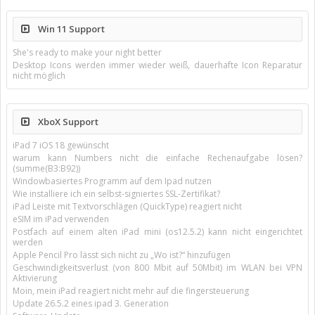
Win 11 Support
She's ready to make your night better
Desktop Icons werden immer wieder weiß, dauerhafte Icon Reparatur
nicht möglich
XboX Support
iPad 7 iOS 18 gewünscht
warum kann Numbers nicht die einfache Rechenaufgabe lösen?
(summe(B3:B92))
Windowbasiertes Programm auf dem Ipad nutzen
Wie installiere ich ein selbst-signiertes SSL-Zertifikat?
iPad Leiste mit Textvorschlägen (QuickType) reagiert nicht
eSIM im iPad verwenden
Postfach auf einem alten iPad mini (os12.5.2) kann nicht eingerichtet
werden
Apple Pencil Pro lässt sich nicht zu „Wo ist?“ hinzufügen
Geschwindigkeitsverlust (von 800 Mbit auf 50Mbit) im WLAN bei VPN
Aktivierung
Moin, mein iPad reagiert nicht mehr auf die fingersteuerung
Update 26.5.2 eines ipad 3. Generation