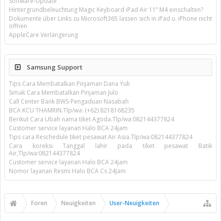
Software-Update
Hintergrundbeleuchtung Magic Keyboard iPad Air 11’’ M4 einschalten?
Dokumente über Links zu Microsoft365 lassen sich in iPad u. iPhone nicht
öffnen
AppleCare Verlängerung
Samsung Support
Tips Cara Membatalkan Pinjaman Dana Yuk
Simak Cara Membatalkan Pinjaman Julo
Call Center Bank BWS-Pengaduan Nasabah
BCA KCU THAMRIN.Tlp/wa: (+62) 8218168235
Berikut Cara Ubah nama tiket Agoda.Tlp/wa:082144377824
Customer service layanan Halo BCA 24jam
Tips cara Reschedule tiket pesawat Air Asia.Tlp/wa:082144377824
Cara koreksi Tanggal lahir pada tiket pesawat Batik
Air,Tlp/wa:082144377824
Customer service layanan Halo BCA 24jam
Nomor layanan Resmi Halo BCA Cs 24Jam
Foren
Neuigkeiten
User-Neuigkeiten