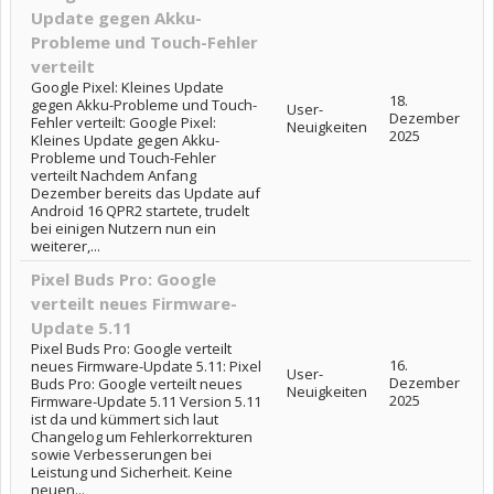
Update gegen Akku-
Probleme und Touch-Fehler
verteilt
Google Pixel: Kleines Update
18.
gegen Akku-Probleme und Touch-
User-
Dezember
Fehler verteilt: Google Pixel:
Neuigkeiten
2025
Kleines Update gegen Akku-
Probleme und Touch-Fehler
verteilt Nachdem Anfang
Dezember bereits das Update auf
Android 16 QPR2 startete, trudelt
bei einigen Nutzern nun ein
weiterer,...
Pixel Buds Pro: Google
verteilt neues Firmware-
Update 5.11
Pixel Buds Pro: Google verteilt
16.
neues Firmware-Update 5.11: Pixel
User-
Dezember
Buds Pro: Google verteilt neues
Neuigkeiten
2025
Firmware-Update 5.11 Version 5.11
ist da und kümmert sich laut
Changelog um Fehlerkorrekturen
sowie Verbesserungen bei
Leistung und Sicherheit. Keine
neuen...