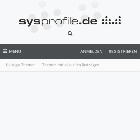
MENU
ANMELDEN
REGISTRIEREN
Heutige Themen
Themen mit aktuellen Beiträgen
...