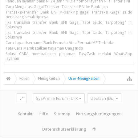
Panduan layanan bank NI 24 Jam? Ini Dia nomor layanan NI all enter s NI
Cara Mengatasi Gagal Transfer- Transaksi BNI ke Bank Lain
Transaksi-Transfer Bank BNI M-banking gagal Transaksi Gagal saldo
berkurang simak tipsnya
Jika transaksi transfer Bank BNI Gagal Tapi Saldo Terpotong? Ini
Solusinya
Jika transaksi transfer Bank BNI Gagal Tapi Saldo Terpotong? Ini
Solusinya
Cara Lupa Username Bank Permata Atau PermataME Terblokir
Tata Cara Membatalkan Pinjaman Uang Indo
Solusi CARA membatalkan pinjaman EasyCash melalui WhatsApp
layanan
Foren
Neuigkeiten
User-Neuigkeiten
SysProfile Forum - UI.X
Deutsch [Du]
Kontakt
Hilfe
Sitemap
Nutzungsbedingungen
Datenschutzerklärung