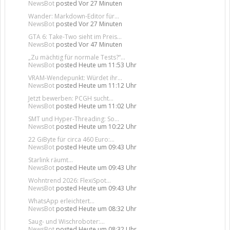
NewsBot
posted
Vor 27 Minuten
Wander: Markdown-Editor für...
NewsBot
posted
Vor 27 Minuten
GTA 6: Take-Two sieht im Preis...
NewsBot
posted
Vor 47 Minuten
„Zu mächtig für normale Tests?“...
NewsBot
posted
Heute um 11:53 Uhr
VRAM-Wendepunkt: Würdet ihr...
NewsBot
posted
Heute um 11:12 Uhr
Jetzt bewerben: PCGH sucht...
NewsBot
posted
Heute um 11:02 Uhr
SMT und Hyper-Threading: So...
NewsBot
posted
Heute um 10:22 Uhr
22 GiByte für circa 460 Euro:...
NewsBot
posted
Heute um 09:43 Uhr
Starlink räumt...
NewsBot
posted
Heute um 09:43 Uhr
Wohntrend 2026: FlexiSpot...
NewsBot
posted
Heute um 09:43 Uhr
WhatsApp erleichtert...
NewsBot
posted
Heute um 08:32 Uhr
Saug- und Wischroboter:...
NewsBot
posted
Heute um 08:32 Uhr