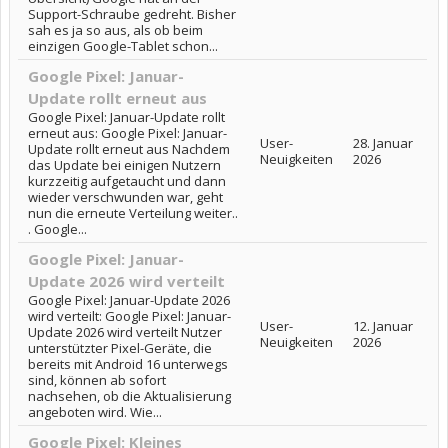
Support-Schraube gedreht. Bisher
sah es ja so aus, als ob beim
einzigen Google-Tablet schon...
Google Pixel: Januar-
Update rollt erneut aus
Google Pixel: Januar-Update rollt
erneut aus: Google Pixel: Januar-
User-
28. Januar
Update rollt erneut aus Nachdem
Neuigkeiten
2026
das Update bei einigen Nutzern
kurzzeitig aufgetaucht und dann
wieder verschwunden war, geht
nun die erneute Verteilung weiter..
. Google...
Google Pixel: Januar-
Update 2026 wird verteilt
Google Pixel: Januar-Update 2026
wird verteilt: Google Pixel: Januar-
User-
12. Januar
Update 2026 wird verteilt Nutzer
Neuigkeiten
2026
unterstützter Pixel-Geräte, die
bereits mit Android 16 unterwegs
sind, können ab sofort
nachsehen, ob die Aktualisierung
angeboten wird. Wie...
Google Pixel: Kleines