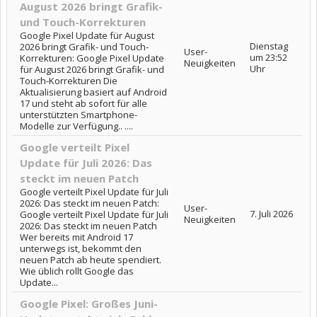
August 2026 bringt Grafik-
und Touch-Korrekturen
Google Pixel Update für August
Dienstag
2026 bringt Grafik- und Touch-
User-
um 23:52
Korrekturen: Google Pixel Update
Neuigkeiten
Uhr
für August 2026 bringt Grafik- und
Touch-Korrekturen Die
Aktualisierung basiert auf Android
17 und steht ab sofort für alle
unterstützten Smartphone-
Modelle zur Verfügung.. ....
Google verteilt Pixel
Update für Juli 2026: Das
steckt im neuen Patch
Google verteilt Pixel Update für Juli
2026: Das steckt im neuen Patch:
User-
7. Juli 2026
Google verteilt Pixel Update für Juli
Neuigkeiten
2026: Das steckt im neuen Patch
Wer bereits mit Android 17
unterwegs ist, bekommt den
neuen Patch ab heute spendiert.
Wie üblich rollt Google das
Update...
Google Pixel: Großes Juni-