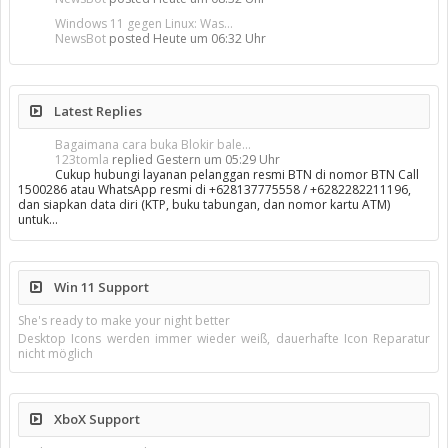
Windows 11 gegen Linux: Was...
NewsBot
posted
Heute um 06:32 Uhr
Latest Replies
Bagaimana cara buka Blokir bale...
123tomla
replied
Gestern um 05:29 Uhr
Cukup hubungi layanan pelanggan resmi BTN di nomor BTN Call
1500286 atau WhatsApp resmi di +628137775558 / +6282282211196,
dan siapkan data diri (KTP, buku tabungan, dan nomor kartu ATM)
untuk…
Win 11 Support
She's ready to make your night better
Desktop Icons werden immer wieder weiß, dauerhafte Icon Reparatur
nicht möglich
XboX Support