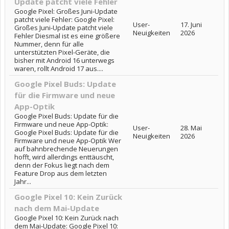
Update patcht viele Fehler
Google Pixel: Großes Juni-Update
patcht viele Fehler: Google Pixel:
User-
17. Juni
Großes Juni-Update patcht viele
Neuigkeiten
2026
Fehler Diesmal ist es eine größere
Nummer, denn für alle
unterstützten Pixel-Geräte, die
bisher mit Android 16 unterwegs
waren, rollt Android 17 aus....
Google Pixel Buds: Update
für die Firmware und neue
App-Optik
Google Pixel Buds: Update für die
Firmware und neue App-Optik:
User-
28. Mai
Google Pixel Buds: Update für die
Neuigkeiten
2026
Firmware und neue App-Optik Wer
auf bahnbrechende Neuerungen
hofft, wird allerdings enttäuscht,
denn der Fokus liegt nach dem
Feature Drop aus dem letzten
Jahr...
Google Pixel 10: Kein Zurück
nach dem Mai-Update
Google Pixel 10: Kein Zurück nach
dem Mai-Update: Google Pixel 10: