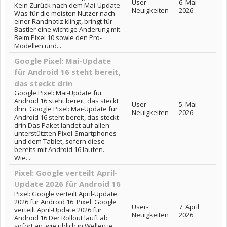
User-
6. Mai
Kein Zurück nach dem Mai-Update
Neuigkeiten
2026
Was für die meisten Nutzer nach
einer Randnotiz klingt, bringt für
Bastler eine wichtige Änderung mit.
Beim Pixel 10 sowie den Pro-
Modellen und...
Google Pixel: Mai-Update
für Android 16 steht bereit,
das steckt drin
Google Pixel: Mai-Update für
Android 16 steht bereit, das steckt
User-
5. Mai
drin: Google Pixel: Mai-Update für
Neuigkeiten
2026
Android 16 steht bereit, das steckt
drin Das Paket landet auf allen
unterstützten Pixel-Smartphones
und dem Tablet, sofern diese
bereits mit Android 16 laufen.
Wie...
Pixel: Google verteilt April-
Update 2026 für Android 16
Pixel: Google verteilt April-Update
2026 für Android 16: Pixel: Google
User-
7. April
verteilt April-Update 2026 für
Neuigkeiten
2026
Android 16 Der Rollout läuft ab
sofort an, wie üblich in Wellen je