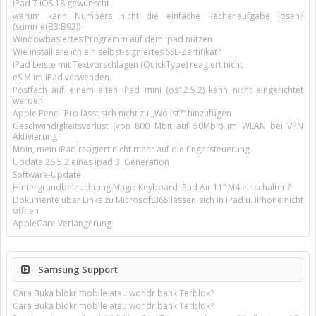
iPad 7 iOS 18 gewünscht
warum kann Numbers nicht die einfache Rechenaufgabe lösen?
(summe(B3:B92))
Windowbasiertes Programm auf dem Ipad nutzen
Wie installiere ich ein selbst-signiertes SSL-Zertifikat?
iPad Leiste mit Textvorschlägen (QuickType) reagiert nicht
eSIM im iPad verwenden
Postfach auf einem alten iPad mini (os12.5.2) kann nicht eingerichtet
werden
Apple Pencil Pro lässt sich nicht zu „Wo ist?“ hinzufügen
Geschwindigkeitsverlust (von 800 Mbit auf 50Mbit) im WLAN bei VPN
Aktivierung
Moin, mein iPad reagiert nicht mehr auf die fingersteuerung
Update 26.5.2 eines ipad 3. Generation
Software-Update
Hintergrundbeleuchtung Magic Keyboard iPad Air 11’’ M4 einschalten?
Dokumente über Links zu Microsoft365 lassen sich in iPad u. iPhone nicht
öffnen
AppleCare Verlängerung
Samsung Support
Cara Buka blokr mobile atau wondr bank Terblok?
Cara Buka blokr mobile atau wondr bank Terblok?