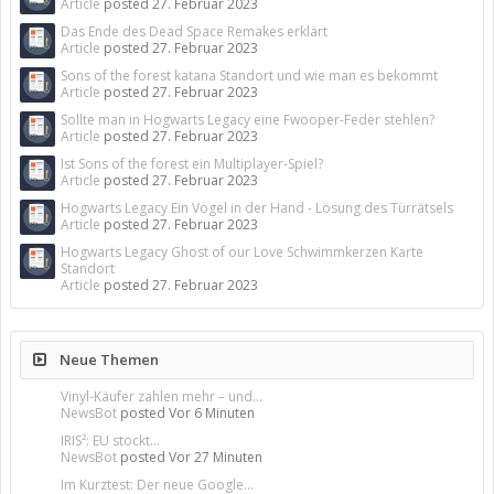
Article
posted
27. Februar 2023
Das Ende des Dead Space Remakes erklärt
Article
posted
27. Februar 2023
Sons of the forest katana Standort und wie man es bekommt
Article
posted
27. Februar 2023
Sollte man in Hogwarts Legacy eine Fwooper-Feder stehlen?
Article
posted
27. Februar 2023
Ist Sons of the forest ein Multiplayer-Spiel?
Article
posted
27. Februar 2023
Hogwarts Legacy Ein Vogel in der Hand - Lösung des Türrätsels
Article
posted
27. Februar 2023
Hogwarts Legacy Ghost of our Love Schwimmkerzen Karte
Standort
Article
posted
27. Februar 2023
Neue Themen
Vinyl-Käufer zahlen mehr – und...
NewsBot
posted
Vor 6 Minuten
IRIS²: EU stockt...
NewsBot
posted
Vor 27 Minuten
Im Kurztest: Der neue Google...