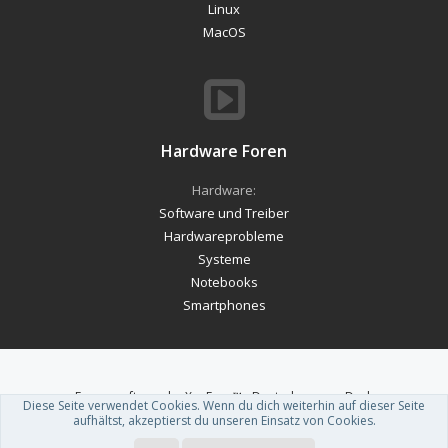
Linux
MacOS
Hardware Foren
Hardware:
Software und Treiber
Hardwareprobleme
Systeme
Notebooks
Smartphones
Forum software by XenForo™
-
Deutsch von xenDach
Diese Seite verwendet Cookies. Wenn du dich weiterhin auf dieser Seite
Theme designed by
ThemeHouse
.
aufhältst, akzeptierst du unseren Einsatz von Cookies.