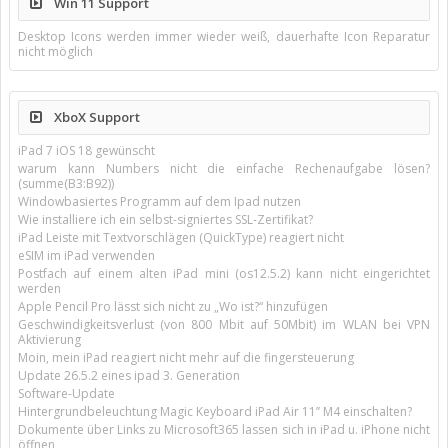
Win 11 Support
Desktop Icons werden immer wieder weiß, dauerhafte Icon Reparatur
nicht möglich
XboX Support
iPad 7 iOS 18 gewünscht
warum kann Numbers nicht die einfache Rechenaufgabe lösen?
(summe(B3:B92))
Windowbasiertes Programm auf dem Ipad nutzen
Wie installiere ich ein selbst-signiertes SSL-Zertifikat?
iPad Leiste mit Textvorschlägen (QuickType) reagiert nicht
eSIM im iPad verwenden
Postfach auf einem alten iPad mini (os12.5.2) kann nicht eingerichtet
werden
Apple Pencil Pro lässt sich nicht zu „Wo ist?“ hinzufügen
Geschwindigkeitsverlust (von 800 Mbit auf 50Mbit) im WLAN bei VPN
Aktivierung
Moin, mein iPad reagiert nicht mehr auf die fingersteuerung
Update 26.5.2 eines ipad 3. Generation
Software-Update
Hintergrundbeleuchtung Magic Keyboard iPad Air 11’’ M4 einschalten?
Dokumente über Links zu Microsoft365 lassen sich in iPad u. iPhone nicht
öffnen