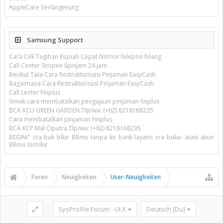
AppleCare Verlängerung
Samsung Support
Cara Cek Tagihan Rupiah Cepat Nomor telepon hilang
Call Center Shopee Spinjam 24.jam
Berikut Tata Cara Restrukturisasi Pinjaman EasyCash
Bagaimana Cara Restrukturisasi Pinjaman EasyCash
Call center Finplus
Simak cara membatalkan pengajuan pinjaman finplus
BCA KCU GREEN GARDEN.Tlp/wa: (+62) 8218168235
Cara membatalkan pinjaman Finplus
BCA KCP Mal Ciputra.Tlp/wa: (+62) 8218168235
BEGINI" cra buk blkir BRmo tanpa ke bank layann cra buka- atasi akun
BRmo terblkir
Foren
Neuigkeiten
User-Neuigkeiten
SysProfile Forum - UI.X
Deutsch [Du]