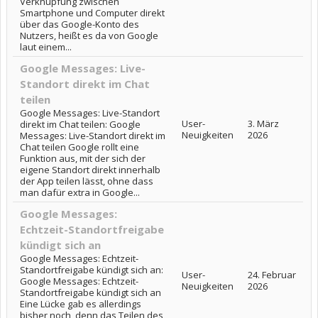
Verknüpfung zwischen
Smartphone und Computer direkt
über das Google-Konto des
Nutzers, heißt es da von Google
laut einem...
Google Messages: Live-
Standort direkt im Chat
teilen
Google Messages: Live-Standort
User-
3. März
direkt im Chat teilen: Google
Neuigkeiten
2026
Messages: Live-Standort direkt im
Chat teilen Google rollt eine
Funktion aus, mit der sich der
eigene Standort direkt innerhalb
der App teilen lässt, ohne dass
man dafür extra in Google...
Google Messages:
Echtzeit-Standortfreigabe
kündigt sich an
Google Messages: Echtzeit-
Standortfreigabe kündigt sich an:
User-
24. Februar
Google Messages: Echtzeit-
Neuigkeiten
2026
Standortfreigabe kündigt sich an
Eine Lücke gab es allerdings
bisher noch, denn das Teilen des