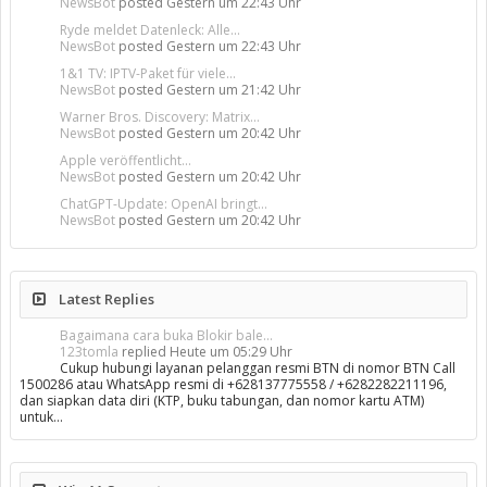
NewsBot
posted
Gestern um 22:43 Uhr
Ryde meldet Datenleck: Alle...
NewsBot
posted
Gestern um 22:43 Uhr
1&1 TV: IPTV-Paket für viele...
NewsBot
posted
Gestern um 21:42 Uhr
Warner Bros. Discovery: Matrix...
NewsBot
posted
Gestern um 20:42 Uhr
Apple veröffentlicht...
NewsBot
posted
Gestern um 20:42 Uhr
ChatGPT-Update: OpenAI bringt...
NewsBot
posted
Gestern um 20:42 Uhr
Latest Replies
Bagaimana cara buka Blokir bale...
123tomla
replied
Heute um 05:29 Uhr
Cukup hubungi layanan pelanggan resmi BTN di nomor BTN Call
1500286 atau WhatsApp resmi di +628137775558 / +6282282211196,
dan siapkan data diri (KTP, buku tabungan, dan nomor kartu ATM)
untuk…