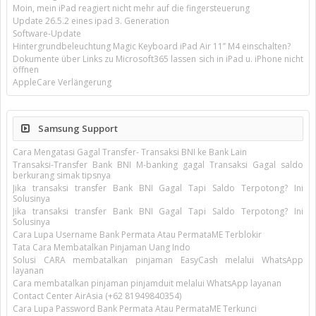
Moin, mein iPad reagiert nicht mehr auf die fingersteuerung
Update 26.5.2 eines ipad 3. Generation
Software-Update
Hintergrundbeleuchtung Magic Keyboard iPad Air 11’’ M4 einschalten?
Dokumente über Links zu Microsoft365 lassen sich in iPad u. iPhone nicht
öffnen
AppleCare Verlängerung
Samsung Support
Cara Mengatasi Gagal Transfer- Transaksi BNI ke Bank Lain
Transaksi-Transfer Bank BNI M-banking gagal Transaksi Gagal saldo
berkurang simak tipsnya
Jika transaksi transfer Bank BNI Gagal Tapi Saldo Terpotong? Ini
Solusinya
Jika transaksi transfer Bank BNI Gagal Tapi Saldo Terpotong? Ini
Solusinya
Cara Lupa Username Bank Permata Atau PermataME Terblokir
Tata Cara Membatalkan Pinjaman Uang Indo
Solusi CARA membatalkan pinjaman EasyCash melalui WhatsApp
layanan
Cara membatalkan pinjaman pinjamduit melalui WhatsApp layanan
Contact Center AirAsia (+62 81949840354)
Cara Lupa Password Bank Permata Atau PermataME Terkunci