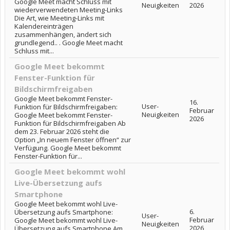
Google Meet macht Schluss mit
Neuigkeiten
2026
wiederverwendeten Meeting-Links
Die Art, wie Meeting-Links mit
Kalendereinträgen
zusammenhängen, ändert sich
grundlegend.. . Google Meet macht
Schluss mit...
Google Meet bekommt
Fenster-Funktion für
Bildschirmfreigaben
Google Meet bekommt Fenster-
16.
User-
Funktion für Bildschirmfreigaben:
Februar
Neuigkeiten
Google Meet bekommt Fenster-
2026
Funktion für Bildschirmfreigaben Ab
dem 23. Februar 2026 steht die
Option „In neuem Fenster öffnen“ zur
Verfügung. Google Meet bekommt
Fenster-Funktion für...
Google Meet bekommt wohl
Live-Übersetzung aufs
Smartphone
Google Meet bekommt wohl Live-
6.
Übersetzung aufs Smartphone:
User-
Februar
Google Meet bekommt wohl Live-
Neuigkeiten
2026
Übersetzung aufs Smartphone Am