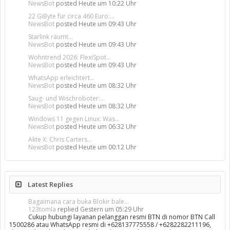
NewsBot
posted
Heute um 10:22 Uhr
22 GiByte für circa 460 Euro:...
NewsBot
posted
Heute um 09:43 Uhr
Starlink räumt...
NewsBot
posted
Heute um 09:43 Uhr
Wohntrend 2026: FlexiSpot...
NewsBot
posted
Heute um 09:43 Uhr
WhatsApp erleichtert...
NewsBot
posted
Heute um 08:32 Uhr
Saug- und Wischroboter:...
NewsBot
posted
Heute um 08:32 Uhr
Windows 11 gegen Linux: Was...
NewsBot
posted
Heute um 06:32 Uhr
Akte X: Chris Carters...
NewsBot
posted
Heute um 00:12 Uhr
Latest Replies
Bagaimana cara buka Blokir bale...
123tomla
replied
Gestern um 05:29 Uhr
Cukup hubungi layanan pelanggan resmi BTN di nomor BTN Call
1500286 atau WhatsApp resmi di +628137775558 / +6282282211196,