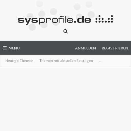
MENU
ANMELDEN
REGISTRIEREN
Heutige Themen
Themen mit aktuellen Beiträgen
...