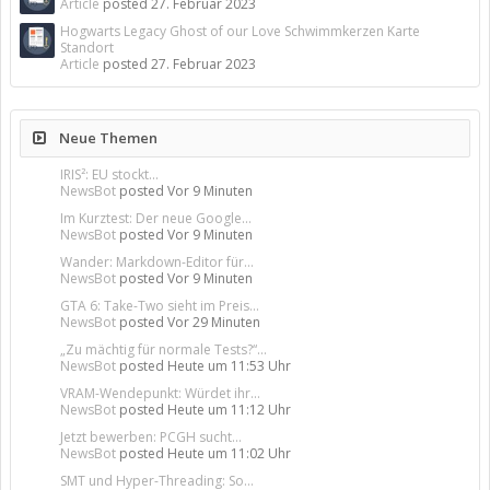
Article
posted
27. Februar 2023
Hogwarts Legacy Ghost of our Love Schwimmkerzen Karte
Standort
Article
posted
27. Februar 2023
Neue Themen
IRIS²: EU stockt...
NewsBot
posted
Vor 9 Minuten
Im Kurztest: Der neue Google...
NewsBot
posted
Vor 9 Minuten
Wander: Markdown-Editor für...
NewsBot
posted
Vor 9 Minuten
GTA 6: Take-Two sieht im Preis...
NewsBot
posted
Vor 29 Minuten
„Zu mächtig für normale Tests?“...
NewsBot
posted
Heute um 11:53 Uhr
VRAM-Wendepunkt: Würdet ihr...
NewsBot
posted
Heute um 11:12 Uhr
Jetzt bewerben: PCGH sucht...
NewsBot
posted
Heute um 11:02 Uhr
SMT und Hyper-Threading: So...