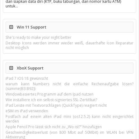
dan siapkan data diri (KTP, buku tabungan, dan nomor kartu ATM)
untuk…
Win 11 Support
She's ready to make your night better
Desktop Icons werden immer wieder weiß, dauerhafte Icon Reparatur
nicht möglich
XboX Support
iPad 7 iOS 18 gewünscht
warum kann Numbers nicht die einfache Rechenaufgabe lösen?
(summe(B3:B92))
Windowbasiertes Programm auf dem Ipad nutzen
Wie installiere ich ein selbst-signiertes SSL-Zertifikat?
iPad Leiste mit Textvorschlägen (QuickType) reagiert nicht
eSIM im iPad verwenden
Postfach auf einem alten iPad mini (os12.5.2) kann nicht eingerichtet
werden
Apple Pencil Pro lässt sich nicht zu „Wo ist?“ hinzufügen
Geschwindigkeitsverlust (von 800 Mbit auf 50Mbit) im WLAN bei VPN
Aktivierung