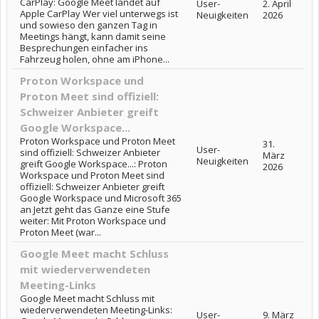
CarPlay: Google Meet landet auf
User-
2. April
Apple CarPlay Wer viel unterwegs ist
Neuigkeiten
2026
und sowieso den ganzen Tag in
Meetings hängt, kann damit seine
Besprechungen einfacher ins
Fahrzeug holen, ohne am iPhone...
Proton Workspace und
Proton Meet sind offiziell:
Schweizer Anbieter greift
Google Workspace...
Proton Workspace und Proton Meet
31.
User-
sind offiziell: Schweizer Anbieter
März
Neuigkeiten
greift Google Workspace...: Proton
2026
Workspace und Proton Meet sind
offiziell: Schweizer Anbieter greift
Google Workspace und Microsoft 365
an Jetzt geht das Ganze eine Stufe
weiter: Mit Proton Workspace und
Proton Meet (war...
Google Meet macht Schluss
mit wiederverwendeten
Meeting-Links
Google Meet macht Schluss mit
wiederverwendeten Meeting-Links:
User-
9. März