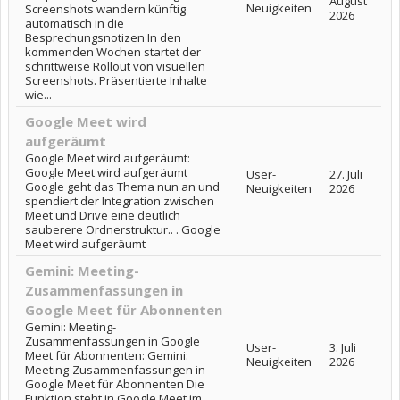
August
Neuigkeiten
Screenshots wandern künftig
2026
automatisch in die
Besprechungsnotizen In den
kommenden Wochen startet der
schrittweise Rollout von visuellen
Screenshots. Präsentierte Inhalte
wie...
Google Meet wird
aufgeräumt
Google Meet wird aufgeräumt:
Google Meet wird aufgeräumt
User-
27. Juli
Google geht das Thema nun an und
Neuigkeiten
2026
spendiert der Integration zwischen
Meet und Drive eine deutlich
sauberere Ordnerstruktur.. . Google
Meet wird aufgeräumt
Gemini: Meeting-
Zusammenfassungen in
Google Meet für Abonnenten
Gemini: Meeting-
Zusammenfassungen in Google
User-
3. Juli
Meet für Abonnenten: Gemini:
Neuigkeiten
2026
Meeting-Zusammenfassungen in
Google Meet für Abonnenten Die
Funktion steht in Google Meet im