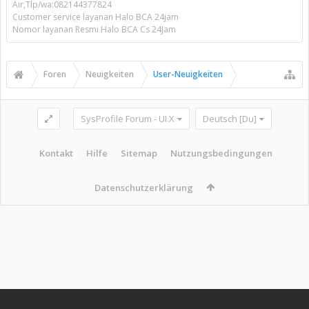
Air,Tlp/wa:082144377824
Customer service layanan Halo BCA 24jam
Nomor layanan Resmi Halo BCA Cs 24Jam
Foren
Neuigkeiten
User-Neuigkeiten
SysProfile Forum - UI.X
Deutsch [Du]
Kontakt
Hilfe
Sitemap
Nutzungsbedingungen
Datenschutzerklärung