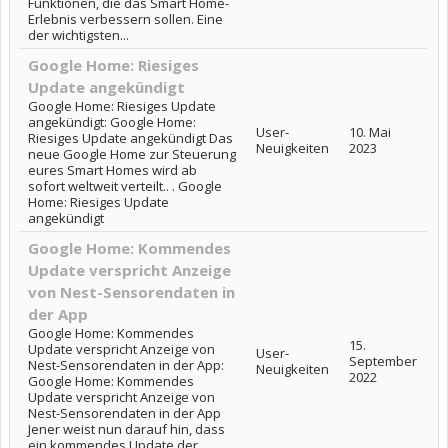
Funktionen, die das Smart Home-
Erlebnis verbessern sollen. Eine
der wichtigsten...
Google Home: Riesiges
Update angekündigt
Google Home: Riesiges Update
angekündigt: Google Home:
User-
10. Mai
Riesiges Update angekündigt Das
Neuigkeiten
2023
neue Google Home zur Steuerung
eures Smart Homes wird ab
sofort weltweit verteilt.. . Google
Home: Riesiges Update
angekündigt
Google Home: Kommendes
Update verspricht Anzeige
von Nest-Sensorendaten in
der App
Google Home: Kommendes
15.
Update verspricht Anzeige von
User-
September
Nest-Sensorendaten in der App:
Neuigkeiten
2022
Google Home: Kommendes
Update verspricht Anzeige von
Nest-Sensorendaten in der App
Jener weist nun darauf hin, dass
ein kommendes Update der