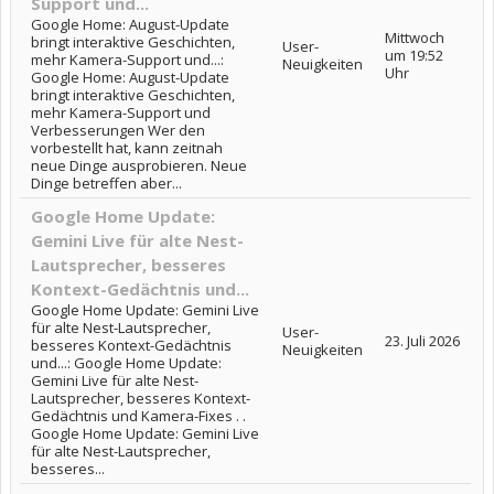
Support und...
Google Home: August-Update
Mittwoch
bringt interaktive Geschichten,
User-
um 19:52
mehr Kamera-Support und...:
Neuigkeiten
Uhr
Google Home: August-Update
bringt interaktive Geschichten,
mehr Kamera-Support und
Verbesserungen Wer den
vorbestellt hat, kann zeitnah
neue Dinge ausprobieren. Neue
Dinge betreffen aber...
Google Home Update:
Gemini Live für alte Nest-
Lautsprecher, besseres
Kontext-Gedächtnis und...
Google Home Update: Gemini Live
für alte Nest-Lautsprecher,
User-
23. Juli 2026
besseres Kontext-Gedächtnis
Neuigkeiten
und...: Google Home Update:
Gemini Live für alte Nest-
Lautsprecher, besseres Kontext-
Gedächtnis und Kamera-Fixes . .
Google Home Update: Gemini Live
für alte Nest-Lautsprecher,
besseres...