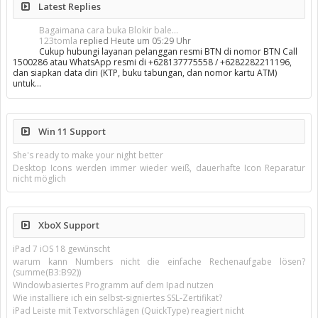
Latest Replies
Bagaimana cara buka Blokir bale...
123tomla
replied
Heute um 05:29 Uhr
Cukup hubungi layanan pelanggan resmi BTN di nomor BTN Call
1500286 atau WhatsApp resmi di +628137775558 / +6282282211196,
dan siapkan data diri (KTP, buku tabungan, dan nomor kartu ATM)
untuk…
Win 11 Support
She's ready to make your night better
Desktop Icons werden immer wieder weiß, dauerhafte Icon Reparatur
nicht möglich
XboX Support
iPad 7 iOS 18 gewünscht
warum kann Numbers nicht die einfache Rechenaufgabe lösen?
(summe(B3:B92))
Windowbasiertes Programm auf dem Ipad nutzen
Wie installiere ich ein selbst-signiertes SSL-Zertifikat?
iPad Leiste mit Textvorschlägen (QuickType) reagiert nicht