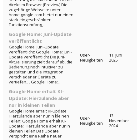
direkt im Browser (Preview) Die
zugehörige Webseite unter
home.google.com bietet nur einen
stark eingeschränkten
Funktionsumfang,...
Google Home: Juni-Update
veröffentlicht
Google Home: Juni-Update
veröffentlicht: Google Home: Juni-
User-
11. Juni
Update veröffentlicht Die Juni-
Neuigkeiten
2025
Aktualisierung zielt darauf ab, die
Bedienung noch intuitiver zu
gestalten und die Integration
verschiedener Geräte zu
vertiefen.. . Google Home:...
Google Home erhält KI-
Update: Hierzulande aber
nur in kleinen Teilen
Google Home erhält KI-Update:
13.
Hierzulande aber nur in kleinen
User-
November
Teilen: Google Home erhält KI-
Neuigkeiten
2024
Update: Hierzulande aber nur in
kleinen Teilen Das Update
verspricht eine Reihe neuer