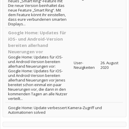
neues „Smart Ring“-Feature mit
Die neue Version beinhaltet das
neue Feature „Smart Ring“. Mit
dem Feature könnt ihr einstellen,
dass eure verbundenen smarten
Displays...
Google Home: Updates für
iOS- und Android-Version
bereiten allerhand
Neuerungen vor
Google Home: Updates für iOS-
und Android-Version bereiten
User-
26. August
allerhand Neuerungen vor:
Neuigkeiten
2020
Google Home: Updates für iOS-
und Android-Version bereiten
allerhand Neuerungen vor Jenes
bereitet schon einmal ein paar
Neuerungen vor, die dann in den
kommenden Tagen an alle Nutzer
verteilt...
Google Home: Update verbessert Kamera-Zugriff und
Automationen solved