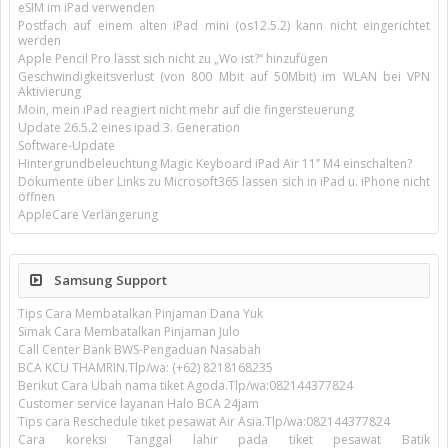
eSIM im iPad verwenden
Postfach auf einem alten iPad mini (os12.5.2) kann nicht eingerichtet
werden
Apple Pencil Pro lässt sich nicht zu „Wo ist?“ hinzufügen
Geschwindigkeitsverlust (von 800 Mbit auf 50Mbit) im WLAN bei VPN
Aktivierung
Moin, mein iPad reagiert nicht mehr auf die fingersteuerung
Update 26.5.2 eines ipad 3. Generation
Software-Update
Hintergrundbeleuchtung Magic Keyboard iPad Air 11’’ M4 einschalten?
Dokumente über Links zu Microsoft365 lassen sich in iPad u. iPhone nicht
öffnen
AppleCare Verlängerung
Samsung Support
Tips Cara Membatalkan Pinjaman Dana Yuk
Simak Cara Membatalkan Pinjaman Julo
Call Center Bank BWS-Pengaduan Nasabah
BCA KCU THAMRIN.Tlp/wa: (+62) 8218168235
Berikut Cara Ubah nama tiket Agoda.Tlp/wa:082144377824
Customer service layanan Halo BCA 24jam
Tips cara Reschedule tiket pesawat Air Asia.Tlp/wa:082144377824
Cara koreksi Tanggal lahir pada tiket pesawat Batik