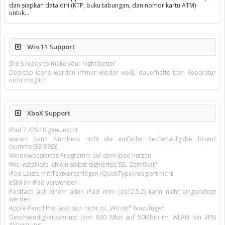
dan siapkan data diri (KTP, buku tabungan, dan nomor kartu ATM)
untuk…
Win 11 Support
She's ready to make your night better
Desktop Icons werden immer wieder weiß, dauerhafte Icon Reparatur
nicht möglich
XboX Support
iPad 7 iOS 18 gewünscht
warum kann Numbers nicht die einfache Rechenaufgabe lösen?
(summe(B3:B92))
Windowbasiertes Programm auf dem Ipad nutzen
Wie installiere ich ein selbst-signiertes SSL-Zertifikat?
iPad Leiste mit Textvorschlägen (QuickType) reagiert nicht
eSIM im iPad verwenden
Postfach auf einem alten iPad mini (os12.5.2) kann nicht eingerichtet
werden
Apple Pencil Pro lässt sich nicht zu „Wo ist?“ hinzufügen
Geschwindigkeitsverlust (von 800 Mbit auf 50Mbit) im WLAN bei VPN
Aktivierung