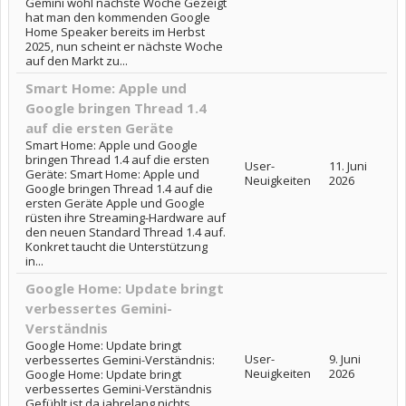
Gemini wohl nächste Woche Gezeigt
hat man den kommenden Google
Home Speaker bereits im Herbst
2025, nun scheint er nächste Woche
auf den Markt zu...
Smart Home: Apple und
Google bringen Thread 1.4
auf die ersten Geräte
Smart Home: Apple und Google
bringen Thread 1.4 auf die ersten
User-
11. Juni
Geräte: Smart Home: Apple und
Neuigkeiten
2026
Google bringen Thread 1.4 auf die
ersten Geräte Apple und Google
rüsten ihre Streaming-Hardware auf
den neuen Standard Thread 1.4 auf.
Konkret taucht die Unterstützung
in...
Google Home: Update bringt
verbessertes Gemini-
Verständnis
Google Home: Update bringt
User-
9. Juni
verbessertes Gemini-Verständnis:
Neuigkeiten
2026
Google Home: Update bringt
verbessertes Gemini-Verständnis
Gefühlt ist da jahrelang nichts