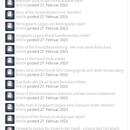
Wachsen Sons of the forest-Bäume nach?
Article
posted
27. Februar 2023
Sons of the forest Modern Axe Standort
Article
posted
27. Februar 2023
Ist Hogwarts-Legacy ein Mehrspieler-Spiel?
Article
posted
27. Februar 2023
Hogwarts Legacy Black Familienmotto erklärt
Article
posted
27. Februar 2023
Sons of the forest Bauanleitung - wie man seine Basis baut
Article
posted
27. Februar 2023
Sons of the forest Ende erklärt
Article
posted
27. Februar 2023
Jedes Sons of the forest GPS-Ortungsgerät und seine Verwendung
Article
posted
27. Februar 2023
Das Ende des Dead Space Remakes erklärt
Article
posted
27. Februar 2023
Sons of the forest katana Standort und wie man es bekommt
Article
posted
27. Februar 2023
Sollte man in Hogwarts Legacy eine Fwooper-Feder stehlen?
Article
posted
27. Februar 2023
Ist Sons of the forest ein Multiplayer-Spiel?
Article
posted
27. Februar 2023
Hogwarts Legacy Ein Vogel in der Hand - Lösung des Türrätsels