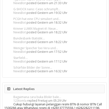
NewsBot
posted
Gestern um 21:33 Uhr
G-SHOCK nano: Casio schrumpft...
NewsBot
posted
Gestern um 19:32 Uhr
PCGH hat eine CPU simuliert und...
NewsBot
posted
Gestern um 18:32 Uhr
Krinner LUMIX Magnet-it!: Neue...
NewsBot
posted
Gestern um 18:22 Uhr
Bundesbank-Statistik:...
NewsBot
posted
Gestern um 18:22 Uhr
Weniger Speicher bei Vera und...
NewsBot
posted
Gestern um 17:52 Uhr
Starfield:...
NewsBot
posted
Gestern um 17:12 Uhr
Schärfste Bilder der Sonne...
NewsBot
posted
Gestern um 16:32 Uhr
Latest Replies
Bagaimana cara buka Blokir bale...
123tomla
replied
Freitag um 05:29 Uhr
Cukup hubungi layanan pelanggan resmi BTN di nomor BTN Call
1500286 atau WhatsApp resmi di +628137775558 / +6282282211196,