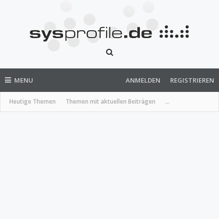
MENU
ANMELDEN
REGISTRIEREN
Heutige Themen
Themen mit aktuellen Beiträgen
...