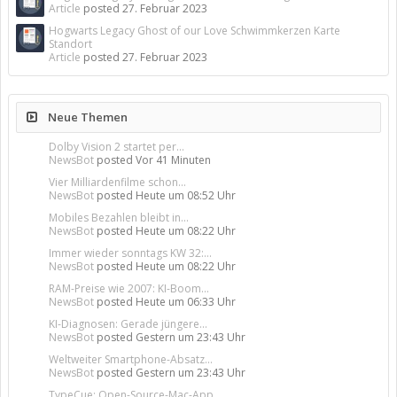
Article
posted
27. Februar 2023
Hogwarts Legacy Ghost of our Love Schwimmkerzen Karte
Standort
Article
posted
27. Februar 2023
Neue Themen
Dolby Vision 2 startet per...
NewsBot
posted
Vor 41 Minuten
Vier Milliardenfilme schon...
NewsBot
posted
Heute um 08:52 Uhr
Mobiles Bezahlen bleibt in...
NewsBot
posted
Heute um 08:22 Uhr
Immer wieder sonntags KW 32:...
NewsBot
posted
Heute um 08:22 Uhr
RAM-Preise wie 2007: KI-Boom...
NewsBot
posted
Heute um 06:33 Uhr
KI-Diagnosen: Gerade jüngere...
NewsBot
posted
Gestern um 23:43 Uhr
Weltweiter Smartphone-Absatz...
NewsBot
posted
Gestern um 23:43 Uhr
TypeCue: Open-Source-Mac-App...