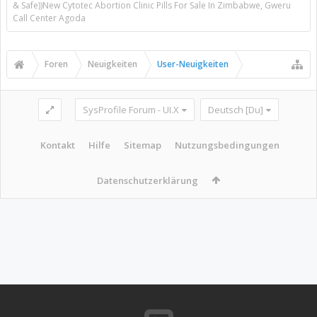
& Safe))New Cytotec Abortion Clinic Pills For Sale In Zimbabwe, Gweru
Call Center Agoda
Foren
Neuigkeiten
User-Neuigkeiten
SysProfile Forum - UI.X
Deutsch [Du]
Kontakt
Hilfe
Sitemap
Nutzungsbedingungen
Datenschutzerklärung