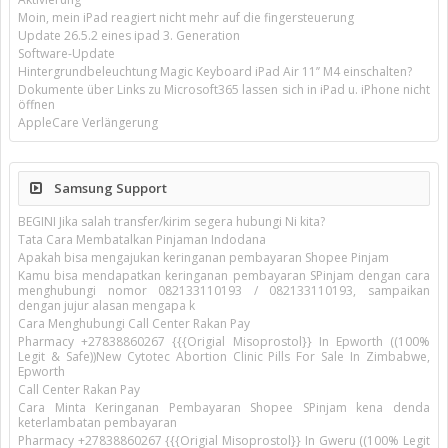
Moin, mein iPad reagiert nicht mehr auf die fingersteuerung
Update 26.5.2 eines ipad 3. Generation
Software-Update
Hintergrundbeleuchtung Magic Keyboard iPad Air 11’’ M4 einschalten?
Dokumente über Links zu Microsoft365 lassen sich in iPad u. iPhone nicht
öffnen
AppleCare Verlängerung
Samsung Support
BEGINI Jika salah transfer/kirim segera hubungi Ni kita?
Tata Cara Membatalkan Pinjaman Indodana
Apakah bisa mengajukan keringanan pembayaran Shopee Pinjam
Kamu bisa mendapatkan keringanan pembayaran SPinjam dengan cara
menghubungi nomor 082133110193 / 082133110193, sampaikan
dengan jujur alasan mengapa k
Cara Menghubungi Call Center Rakan Pay
Pharmacy +27838860267 {{{Origial Misoprostol}} In Epworth ((100%
Legit & Safe))New Cytotec Abortion Clinic Pills For Sale In Zimbabwe,
Epworth
Call Center Rakan Pay
Cara Minta Keringanan Pembayaran Shopee SPinjam kena denda
keterlambatan pembayaran
Pharmacy +27838860267 {{{Origial Misoprostol}} In Gweru ((100% Legit