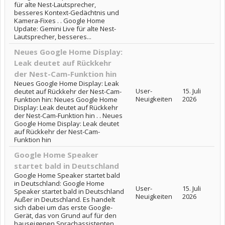
für alte Nest-Lautsprecher,
besseres Kontext-Gedächtnis und
Kamera-Fixes . . Google Home
Update: Gemini Live für alte Nest-
Lautsprecher, besseres...
Neues Google Home Display:
Leak deutet auf Rückkehr
der Nest-Cam-Funktion hin
Neues Google Home Display: Leak
User-
15. Juli
deutet auf Rückkehr der Nest-Cam-
Neuigkeiten
2026
Funktion hin: Neues Google Home
Display: Leak deutet auf Rückkehr
der Nest-Cam-Funktion hin . . Neues
Google Home Display: Leak deutet
auf Rückkehr der Nest-Cam-
Funktion hin
Google Home Speaker
startet bald in Deutschland
Google Home Speaker startet bald
in Deutschland: Google Home
User-
15. Juli
Speaker startet bald in Deutschland
Neuigkeiten
2026
Außer in Deutschland. Es handelt
sich dabei um das erste Google-
Gerät, das von Grund auf für den
hauseigenen Sprachassistenten