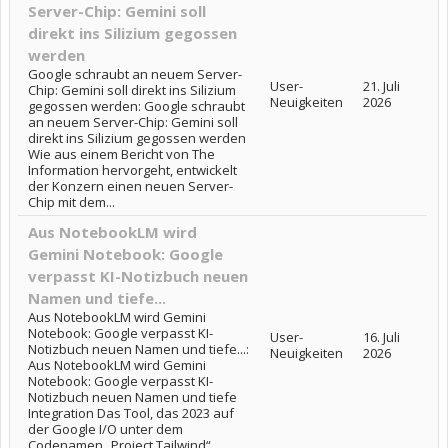
Server-Chip: Gemini soll
direkt ins Silizium gegossen
werden
Google schraubt an neuem Server-
User-
21. Juli
Chip: Gemini soll direkt ins Silizium
Neuigkeiten
2026
gegossen werden: Google schraubt
an neuem Server-Chip: Gemini soll
direkt ins Silizium gegossen werden
Wie aus einem Bericht von The
Information hervorgeht, entwickelt
der Konzern einen neuen Server-
Chip mit dem...
Aus NotebookLM wird
Gemini Notebook: Google
verpasst KI-Notizbuch neuen
Namen und tiefe...
Aus NotebookLM wird Gemini
Notebook: Google verpasst KI-
User-
16. Juli
Notizbuch neuen Namen und tiefe...:
Neuigkeiten
2026
Aus NotebookLM wird Gemini
Notebook: Google verpasst KI-
Notizbuch neuen Namen und tiefe
Integration Das Tool, das 2023 auf
der Google I/O unter dem
Codenamen „Project Tailwind“