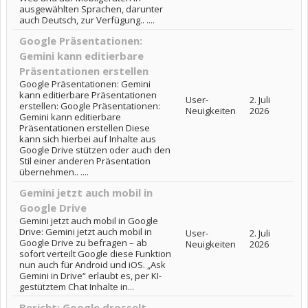
ausgewählten Sprachen, darunter
auch Deutsch, zur Verfügung.. ....
Google Präsentationen:
Gemini kann editierbare
Präsentationen erstellen
Google Präsentationen: Gemini
kann editierbare Präsentationen
User-
2. Juli
erstellen: Google Präsentationen:
Neuigkeiten
2026
Gemini kann editierbare
Präsentationen erstellen Diese
kann sich hierbei auf Inhalte aus
Google Drive stützen oder auch den
Stil einer anderen Präsentation
übernehmen.. ....
Gemini jetzt auch mobil in
Google Drive
Gemini jetzt auch mobil in Google
Drive: Gemini jetzt auch mobil in
User-
2. Juli
Google Drive zu befragen – ab
Neuigkeiten
2026
sofort verteilt Google diese Funktion
nun auch für Android und iOS. „Ask
Gemini in Drive“ erlaubt es, per KI-
gestütztem Chat Inhalte in...
Bericht: Google drosselt