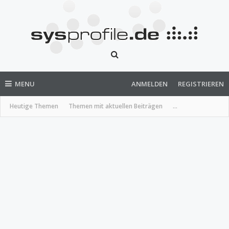
MENU
ANMELDEN
REGISTRIEREN
Heutige Themen
Themen mit aktuellen Beiträgen
...