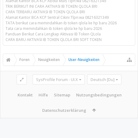
Alamat Kantor BCA KCP Abdul Muis Tlpn:wa 08216321349
TRIK BERIKUT INI CARA AKTIVASI IB TOKEN QLOLA BRI
CARA TERBARU AKTIVASI IB TOKEN QLOLA BRI
Alamat Kantor BCA KCP Sentral Cikini Tlpn:wa 08216321349
TATA berikut cara memindahkan ib token qlola ke hp baru 2026
Tata cara memindahkan ib token qlola ke hp baru 2026
Panduan Berikut Cara Lengkap Aktivasi IB Token QLola
CARA BARU AKTIVASI IB TOKEN QLOLA BRI SOFT TOKEN
Foren
Neuigkeiten
User-Neuigkeiten
SysProfile Forum - UI.X
Deutsch [Du]
Kontakt
Hilfe
Sitemap
Nutzungsbedingungen
Datenschutzerklärung