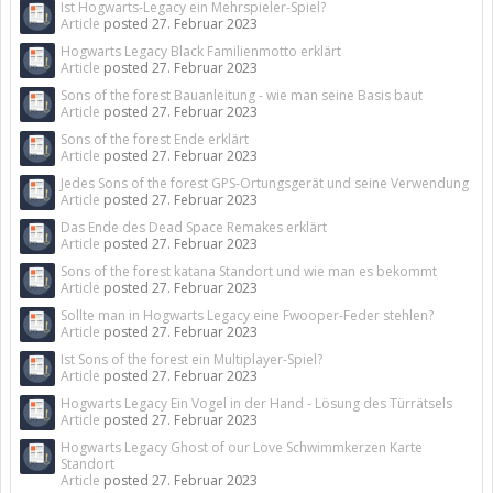
Ist Hogwarts-Legacy ein Mehrspieler-Spiel?
Article
posted
27. Februar 2023
Hogwarts Legacy Black Familienmotto erklärt
Article
posted
27. Februar 2023
Sons of the forest Bauanleitung - wie man seine Basis baut
Article
posted
27. Februar 2023
Sons of the forest Ende erklärt
Article
posted
27. Februar 2023
Jedes Sons of the forest GPS-Ortungsgerät und seine Verwendung
Article
posted
27. Februar 2023
Das Ende des Dead Space Remakes erklärt
Article
posted
27. Februar 2023
Sons of the forest katana Standort und wie man es bekommt
Article
posted
27. Februar 2023
Sollte man in Hogwarts Legacy eine Fwooper-Feder stehlen?
Article
posted
27. Februar 2023
Ist Sons of the forest ein Multiplayer-Spiel?
Article
posted
27. Februar 2023
Hogwarts Legacy Ein Vogel in der Hand - Lösung des Türrätsels
Article
posted
27. Februar 2023
Hogwarts Legacy Ghost of our Love Schwimmkerzen Karte
Standort
Article
posted
27. Februar 2023