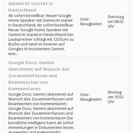
Gemini-KI startet in
Deutschland
Ab sofort bestellbar: Neuer Google
Dienstag
User-
Home Speaker mit Gemini-KI startet
um 08:02
Neuigkeiten
in Deutschland: Ab sofort bestellbar:
Uhr
Neuer Google Home Speaker mit
Gemini-KI startet in Deutschland Der
Lautsprecher schlägt mit 120 Euro zu
Buche und setzt im Inneren auf
Googles KI-Assistenten Gemini,
was...
Google Docs: Gemini
übernimmt auf Wunsch das
Zusammenfassen und
Beantworten von
Kommentaren
Montag
Google Docs: Gemini übernimmt auf
User-
um 10:52
Wunsch das Zusammenfassen und
Neuigkeiten
Uhr
Beantworten von Kommentaren:
Google Docs: Gemini übernimmt auf
Wunsch das Zusammenfassen und
Beantworten von Kommentaren Die
künstliche Intelligenz kann ab sofort
Anmerkungen in Dokumenten lesen,
auswerten und eigenständig...