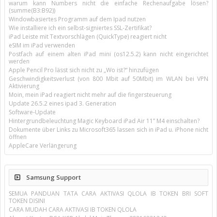
warum kann Numbers nicht die einfache Rechenaufgabe lösen?
(summe(B3:B92))
Windowbasiertes Programm auf dem Ipad nutzen
Wie installiere ich ein selbst-signiertes SSL-Zertifikat?
iPad Leiste mit Textvorschlägen (QuickType) reagiert nicht
eSIM im iPad verwenden
Postfach auf einem alten iPad mini (os12.5.2) kann nicht eingerichtet
werden
Apple Pencil Pro lässt sich nicht zu „Wo ist?“ hinzufügen
Geschwindigkeitsverlust (von 800 Mbit auf 50Mbit) im WLAN bei VPN
Aktivierung
Moin, mein iPad reagiert nicht mehr auf die fingersteuerung
Update 26.5.2 eines ipad 3. Generation
Software-Update
Hintergrundbeleuchtung Magic Keyboard iPad Air 11’’ M4 einschalten?
Dokumente über Links zu Microsoft365 lassen sich in iPad u. iPhone nicht
öffnen
AppleCare Verlängerung
Samsung Support
SEMUA PANDUAN TATA CARA AKTIVASI QLOLA IB TOKEN BRI SOFT
TOKEN DISINI
CARA MUDAH CARA AKTIVASI IB TOKEN QLOLA