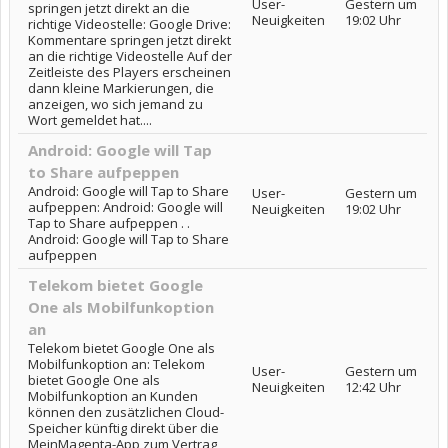
User-
Gestern um
springen jetzt direkt an die
Neuigkeiten
19:02 Uhr
richtige Videostelle: Google Drive:
Kommentare springen jetzt direkt
an die richtige Videostelle Auf der
Zeitleiste des Players erscheinen
dann kleine Markierungen, die
anzeigen, wo sich jemand zu
Wort gemeldet hat....
Android: Google will Tap
to Share aufpeppen
Android: Google will Tap to Share
User-
Gestern um
aufpeppen: Android: Google will
Neuigkeiten
19:02 Uhr
Tap to Share aufpeppen . .
Android: Google will Tap to Share
aufpeppen
Telekom bietet Google
One als Mobilfunkoption
an
Telekom bietet Google One als
Mobilfunkoption an: Telekom
User-
Gestern um
bietet Google One als
Neuigkeiten
12:42 Uhr
Mobilfunkoption an Kunden
können den zusätzlichen Cloud-
Speicher künftig direkt über die
MeinMagenta-App zum Vertrag