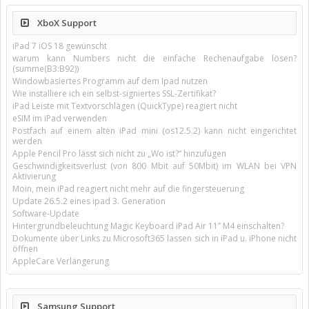
XboX Support
iPad 7 iOS 18 gewünscht
warum kann Numbers nicht die einfache Rechenaufgabe lösen?
(summe(B3:B92))
Windowbasiertes Programm auf dem Ipad nutzen
Wie installiere ich ein selbst-signiertes SSL-Zertifikat?
iPad Leiste mit Textvorschlägen (QuickType) reagiert nicht
eSIM im iPad verwenden
Postfach auf einem alten iPad mini (os12.5.2) kann nicht eingerichtet
werden
Apple Pencil Pro lässt sich nicht zu „Wo ist?“ hinzufügen
Geschwindigkeitsverlust (von 800 Mbit auf 50Mbit) im WLAN bei VPN
Aktivierung
Moin, mein iPad reagiert nicht mehr auf die fingersteuerung
Update 26.5.2 eines ipad 3. Generation
Software-Update
Hintergrundbeleuchtung Magic Keyboard iPad Air 11’’ M4 einschalten?
Dokumente über Links zu Microsoft365 lassen sich in iPad u. iPhone nicht
öffnen
AppleCare Verlängerung
Samsung Support