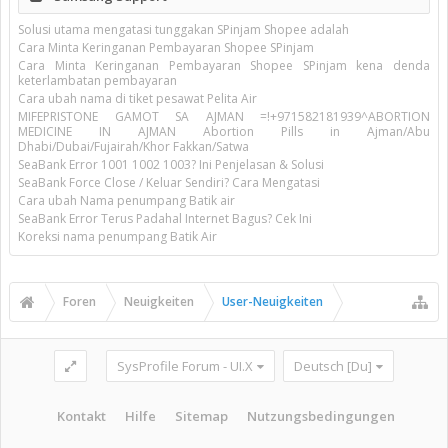
Solusi utama mengatasi tunggakan SPinjam Shopee adalah
Cara Minta Keringanan Pembayaran Shopee SPinjam
Cara Minta Keringanan Pembayaran Shopee SPinjam kena denda
keterlambatan pembayaran
Cara ubah nama di tiket pesawat Pelita Air
MIFEPRISTONE GAMOT SA AJMAN =!+971582181939^ABORTION
MEDICINE IN AJMAN Abortion Pills in Ajman/Abu
Dhabi/Dubai/Fujairah/Khor Fakkan/Satwa
SeaBank Error 1001 1002 1003? Ini Penjelasan & Solusi
SeaBank Force Close / Keluar Sendiri? Cara Mengatasi
Cara ubah Nama penumpang Batik air
SeaBank Error Terus Padahal Internet Bagus? Cek Ini
Koreksi nama penumpang Batik Air
Foren
Neuigkeiten
User-Neuigkeiten
SysProfile Forum - UI.X
Deutsch [Du]
Kontakt
Hilfe
Sitemap
Nutzungsbedingungen