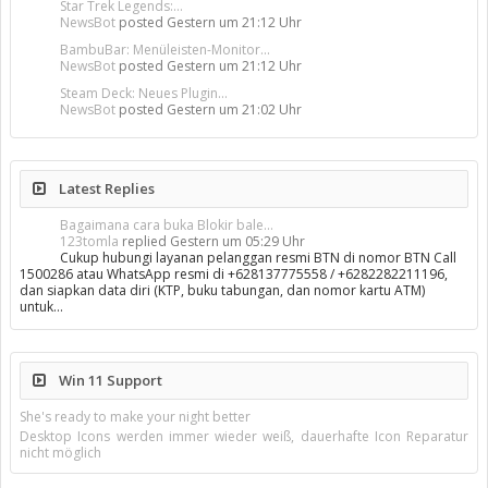
Star Trek Legends:...
NewsBot
posted
Gestern um 21:12 Uhr
BambuBar: Menüleisten-Monitor...
NewsBot
posted
Gestern um 21:12 Uhr
Steam Deck: Neues Plugin...
NewsBot
posted
Gestern um 21:02 Uhr
Latest Replies
Bagaimana cara buka Blokir bale...
123tomla
replied
Gestern um 05:29 Uhr
Cukup hubungi layanan pelanggan resmi BTN di nomor BTN Call
1500286 atau WhatsApp resmi di +628137775558 / +6282282211196,
dan siapkan data diri (KTP, buku tabungan, dan nomor kartu ATM)
untuk…
Win 11 Support
She's ready to make your night better
Desktop Icons werden immer wieder weiß, dauerhafte Icon Reparatur
nicht möglich