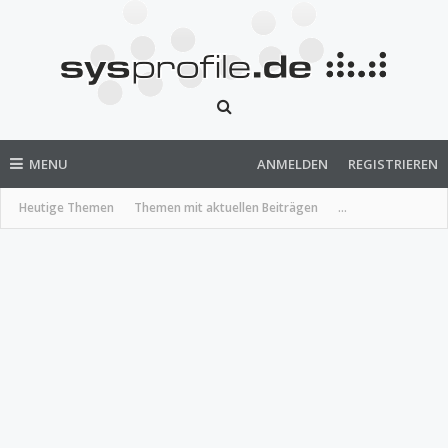
MENU
ANMELDEN
REGISTRIEREN
Heutige Themen
Themen mit aktuellen Beiträgen
...