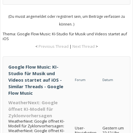
(Du musst angemeldet oder registriert sein, um Beiträge verfassen zu
können. )
Thema:
Google Flow Music: KI-Studio für Musik und Videos startet auf
iOS
<
Previous Thread
|
Next Thread
>
Google Flow Music: KI-
Studio für Musik und
Videos startet auf iOS -
Forum
Datum
Similar Threads - Google
Flow Music
WeatherNext: Google
öffnet KI-Modell für
Zyklonvorhersagen
WeatherNext: Google öffnet KI-
Modell für Zyklonvorhersagen:
User-
Gestern um
WeatherNext: Google öffnet KI-
Neuigkeiten
22:12 Uhr