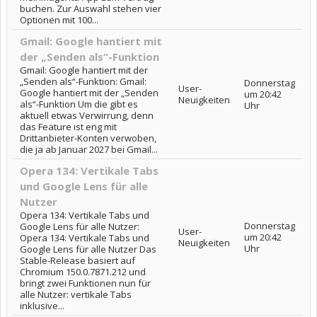
buchen. Zur Auswahl stehen vier
Optionen mit 100...
Gmail: Google hantiert mit
der „Senden als“-Funktion
Gmail: Google hantiert mit der
„Senden als“-Funktion: Gmail:
Donnerstag
User-
Google hantiert mit der „Senden
um 20:42
Neuigkeiten
als“-Funktion Um die gibt es
Uhr
aktuell etwas Verwirrung, denn
das Feature ist eng mit
Drittanbieter-Konten verwoben,
die ja ab Januar 2027 bei Gmail...
Opera 134: Vertikale Tabs
und Google Lens für alle
Nutzer
Opera 134: Vertikale Tabs und
Donnerstag
Google Lens für alle Nutzer:
User-
um 20:42
Opera 134: Vertikale Tabs und
Neuigkeiten
Uhr
Google Lens für alle Nutzer Das
Stable-Release basiert auf
Chromium 150.0.7871.212 und
bringt zwei Funktionen nun für
alle Nutzer: vertikale Tabs
inklusive...