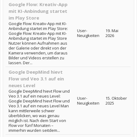
Google Flow: Kreativ-App
mit KI-Anbindung startet
im Play Store
Google Flow: Kreativ-App mit KI-
Anbindung startet im Play Store:
User-
19. Mai
Google Flow: Kreativ-App mit KI-
Neuigkeiten
2026
Anbindung startet im Play Store
Nutzer können Aufnahmen aus
der Galerie oder direkt von der
Kamera verwenden, um daraus
Bilder und Videos erstellen zu
lassen. Der...
Google DeepMind hievt
Flow und Veo 3.1 auf ein
neues Level
Google DeepMind hievt Flow und
Veo 3.1 auf ein neues Level:
User-
15. Oktober
Google DeepMind hievt Flow und
Neuigkeiten
2025
Veo 3.1 auf ein neues Level Man
kann mittlerweile schwer
überblicken, wo was genau
möglich ist. Nach dem Start von
Flow vor fünf Monaten –
immerhin wurden seitdem...