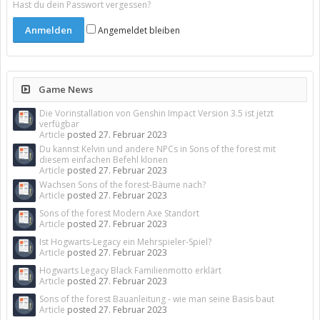
Hast du dein Passwort vergessen?
Angemeldet bleiben
Game News
Die Vorinstallation von Genshin Impact Version 3.5 ist jetzt
verfügbar
Article
posted
27. Februar 2023
Du kannst Kelvin und andere NPCs in Sons of the forest mit
diesem einfachen Befehl klonen
Article
posted
27. Februar 2023
Wachsen Sons of the forest-Bäume nach?
Article
posted
27. Februar 2023
Sons of the forest Modern Axe Standort
Article
posted
27. Februar 2023
Ist Hogwarts-Legacy ein Mehrspieler-Spiel?
Article
posted
27. Februar 2023
Hogwarts Legacy Black Familienmotto erklärt
Article
posted
27. Februar 2023
Sons of the forest Bauanleitung - wie man seine Basis baut
Article
posted
27. Februar 2023