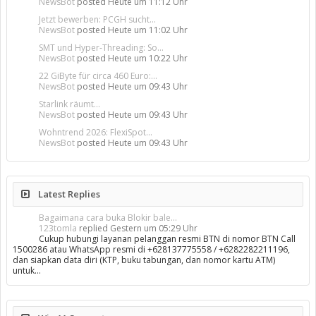
NewsBot
posted
Heute um 11:12 Uhr
Jetzt bewerben: PCGH sucht...
NewsBot
posted
Heute um 11:02 Uhr
SMT und Hyper-Threading: So...
NewsBot
posted
Heute um 10:22 Uhr
22 GiByte für circa 460 Euro:...
NewsBot
posted
Heute um 09:43 Uhr
Starlink räumt...
NewsBot
posted
Heute um 09:43 Uhr
Wohntrend 2026: FlexiSpot...
NewsBot
posted
Heute um 09:43 Uhr
Latest Replies
Bagaimana cara buka Blokir bale...
123tomla
replied
Gestern um 05:29 Uhr
Cukup hubungi layanan pelanggan resmi BTN di nomor BTN Call
1500286 atau WhatsApp resmi di +628137775558 / +6282282211196,
dan siapkan data diri (KTP, buku tabungan, dan nomor kartu ATM)
untuk…