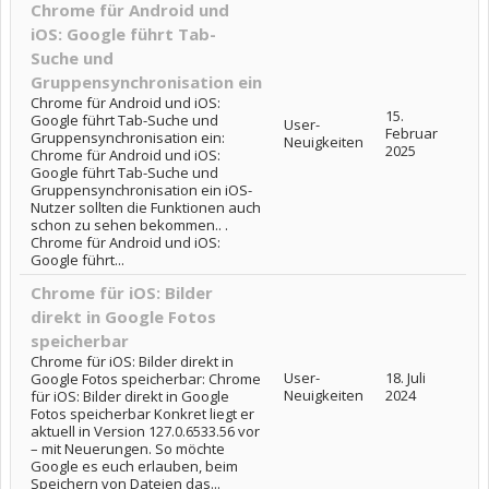
Chrome für Android und
iOS: Google führt Tab-
Suche und
Gruppensynchronisation ein
Chrome für Android und iOS:
15.
Google führt Tab-Suche und
User-
Februar
Gruppensynchronisation ein:
Neuigkeiten
2025
Chrome für Android und iOS:
Google führt Tab-Suche und
Gruppensynchronisation ein iOS-
Nutzer sollten die Funktionen auch
schon zu sehen bekommen.. .
Chrome für Android und iOS:
Google führt...
Chrome für iOS: Bilder
direkt in Google Fotos
speicherbar
Chrome für iOS: Bilder direkt in
User-
18. Juli
Google Fotos speicherbar: Chrome
Neuigkeiten
2024
für iOS: Bilder direkt in Google
Fotos speicherbar Konkret liegt er
aktuell in Version 127.0.6533.56 vor
– mit Neuerungen. So möchte
Google es euch erlauben, beim
Speichern von Dateien das...