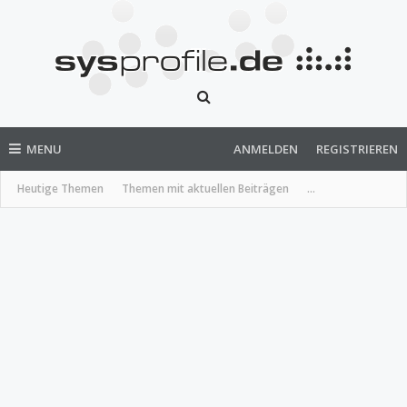
MENU
ANMELDEN
REGISTRIEREN
Heutige Themen
Themen mit aktuellen Beiträgen
...