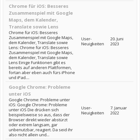
Chrome für iOS: Besseres
Zusammenspiel mit Google
Maps, dem Kalender,
Translate sowie Lens
Chrome für iOS: Besseres
Zusammenspiel mit Google Maps,
User-
20. Juni
dem Kalender, Translate sowie
Neuigkeiten
2023
Lens: Chrome für iOS: Besseres
Zusammenspiel mit Google Maps,
dem Kalender, Translate sowie
Lens Einige Funktionen gibt es
bereits auf anderen Plattformen,
fortan aber eben auch fürs iPhone
und iPad....
Google Chrome: Probleme
unter iOS
Google Chrome: Probleme unter
iOS: Google Chrome: Probleme
User-
7. Januar
unter iOS Die drücken sich
Neuigkeiten
2022
beispielsweise so aus, dass der
Browser direkt wieder abstürzt
oder extrem langsam, gar
unbenutzbar, reagiert. Da seid ihr
also nicht allein und...