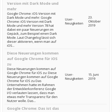
Version mit Dark Mode und
mehr
Google Chrome: iOS-Version mit
23.
Dark Mode und mehr: Google
User-
Oktober
Chrome: iOS-Version mit Dark
Neuigkeiten
2019
Mode und mehr Version 78 hat
dabei ein paar Neuerungen im
Gepäck, zum Beispiel einen Dark
Mode. Laut Changelog lässt sich
dieser aktivieren, wenn man auf
iOS...
Diese Neuerungen kommen
auf Google Chrome für iOS
zu
Diese Neuerungen kommen auf
Google Chrome für iOS zu: Diese
User-
15. Juni
Neuerungen kommen auf Google
Neuigkeiten
2019
Chrome für iOS zu Das
Unternehmen hatte im Rahmen
der Entwicklerkonferenz Google
I/O verlauten lassen, dass man
etwas mehr Transparenz für den
Nutzer wolle. Das...
Google Chrome: Das ist das