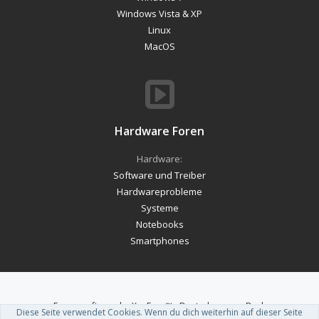
Windows Vista & XP
Linux
MacOS
Hardware Foren
Hardware:
Software und Treiber
Hardwareprobleme
Systeme
Notebooks
Smartphones
Forum software by XenForo™
-
Deutsch von xenDach
Diese Seite verwendet Cookies. Wenn du dich weiterhin auf dieser Seite
Theme designed by
ThemeHouse
.