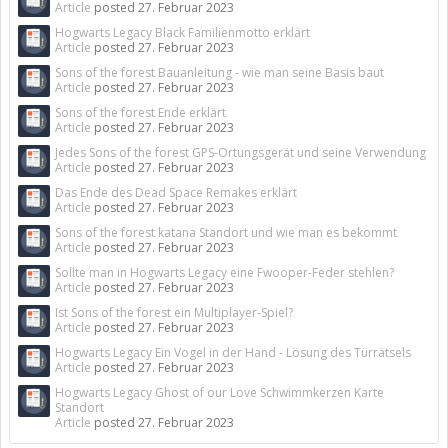
Article
posted
27. Februar 2023
Hogwarts Legacy Black Familienmotto erklärt
Article
posted
27. Februar 2023
Sons of the forest Bauanleitung - wie man seine Basis baut
Article
posted
27. Februar 2023
Sons of the forest Ende erklärt
Article
posted
27. Februar 2023
Jedes Sons of the forest GPS-Ortungsgerät und seine Verwendung
Article
posted
27. Februar 2023
Das Ende des Dead Space Remakes erklärt
Article
posted
27. Februar 2023
Sons of the forest katana Standort und wie man es bekommt
Article
posted
27. Februar 2023
Sollte man in Hogwarts Legacy eine Fwooper-Feder stehlen?
Article
posted
27. Februar 2023
Ist Sons of the forest ein Multiplayer-Spiel?
Article
posted
27. Februar 2023
Hogwarts Legacy Ein Vogel in der Hand - Lösung des Türrätsels
Article
posted
27. Februar 2023
Hogwarts Legacy Ghost of our Love Schwimmkerzen Karte
Standort
Article
posted
27. Februar 2023