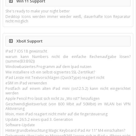
Win 11 Support
She's ready to make your night better
Desktop Icons werden immer wieder weiß, dauerhafte Icon Reparatur
nicht möglich
XboX Support
iPad 7 iOS 18 gewünscht
warum kann Numbers nicht die einfache Rechenaufgabe lösen?
(summe(B3:B92))
Windowbasiertes Programm auf dem Ipad nutzen
Wie installiere ich ein selbst-signiertes SSL-Zertifikat?
iPad Leiste mit Textvorschlägen (QuickType) reagiert nicht
eSIM im iPad verwenden
Postfach auf einem alten iPad mini (os12.5.2) kann nicht eingerichtet
werden
Apple Pencil Pro lässt sich nicht zu „Wo ist?“ hinzufügen
Geschwindigkeitsverlust (von 800 Mbit auf 50Mbit) im WLAN bei VPN
Aktivierung
Moin, mein iPad reagiert nicht mehr auf die fingersteuerung
Update 26.5.2 eines ipad 3. Generation
Software-Update
Hintergrundbeleuchtung Magic Keyboard iPad Air 11’’ M4 einschalten?
Dokumente über Links zu Microsoft365 lassen sich in iPad u. iPhone nicht