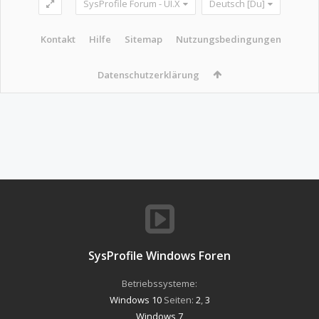
SysProfile Forum - UI.X
Deutsch [Du]
Kontakt
Hilfe
Sitemap
Nutzungsbedingungen
Datenschutzerklärung
SysProfile Windows Foren
Betriebssysteme:
Windows 10
Seiten:
2
,
3
Windows 7