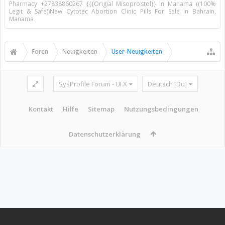
Pharmacy +27838860267 {{{Origial Misoprostol}} In Manama ((100%
Legit & Safe))New Cytotec Abortion Clinic Pills For Sale In Bahrain,
Manama
Foren
Neuigkeiten
User-Neuigkeiten
SysProfile Forum - UI.X
Deutsch [Du]
Kontakt
Hilfe
Sitemap
Nutzungsbedingungen
Datenschutzerklärung