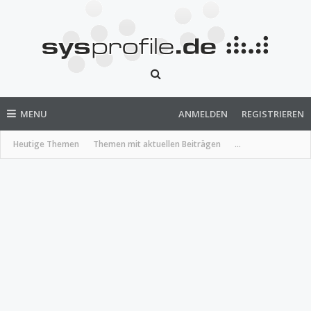
MENU
ANMELDEN
REGISTRIEREN
Heutige Themen
Themen mit aktuellen Beiträgen
...