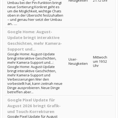
Neuigkeiten
21:12 Uhr
Umbau bei der Pin-Funktion bringt
neue Sortierung Konkret geht es
um die Möglichkeit, wichtige Chats
oben in der Übersicht festzuhalten
– und genau hier setzt der Umbau
an.. ....
Google Home: August-
Update bringt interaktive
Geschichten, mehr Kamera-
Support und...
Google Home: August-Update
Mittwoch
bringt interaktive Geschichten,
User-
um 19:52
mehr Kamera-Support und...:
Neuigkeiten
Uhr
Google Home: August-Update
bringt interaktive Geschichten,
mehr Kamera-Support und
Verbesserungen Wer den
vorbestellt hat, kann zeitnah neue
Dinge ausprobieren. Neue Dinge
betreffen aber...
Google Pixel Update für
August 2026 bringt Grafik-
und Touch-Korrekturen
Google Pixel Update für August