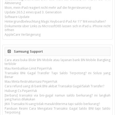
Aktivierung
Moin, mein iPad reagiert nicht mehr auf die fingersteuerung
Update 26.5.2 eines ipad 3. Generation
Software-Update
Hintergrundbeleuchtung Magic Keyboard iPad Air 11’’ M4 einschalten?
Dokumente über Links zu Microsoft365 lassen sich in iPad u. iPhone nicht
öffnen
AppleCare Verlängerung
Samsung Support
Cara atasi buka Blokr BN Mobile atau layanan bank BN Mobile Bangking
terblokr
Mau Kembalikan Limit PinjamYuk
Transaksi BNi Gagal Transfer Tapi Saldo Terpotong? ini Solusi yang
Benar
Mau Minta Restrukturisasi PinjamYuk
Cara refund uang di bank BNi akibat Transaksi Gagal/Salah Transfer?
Hubungi Cs PinjamYuk
[terbaru] transaksi via bni-gagal namun saldo berkurang? ini langkah
yang harus dilakukan
JIKA Transaksi N uang tidak masuk/diterima tapi saldo berkurang?
Panduan Resmi Cara Mengatasi Transaksi Gagal Saldo BNI tapi Saldo
Terpotong