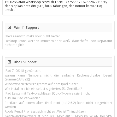
1500286 atau WhatsApp resmi di +628137775558 / +6282282211196,
dan siapkan data diri (KTP, buku tabungan, dan nomor kartu ATM)
untuk…
Win 11 Support
She's ready to make your night better
Desktop Icons werden immer wieder weiß, dauerhafte Icon Reparatur
nicht möglich
XboX Support
iPad 7 iOS 18 gewünscht
warum kann Numbers nicht die einfache Rechenaufgabe lösen?
(summe(B3:B92))
Windowbasiertes Programm auf dem Ipad nutzen
Wie installiere ich ein selbst-signiertes SSL-Zertifikat?
iPad Leiste mit Textvorschlägen (QuickType) reagiert nicht
eSIM im iPad verwenden
Postfach auf einem alten iPad mini (os12.5.2) kann nicht eingerichtet
werden
Apple Pencil Pro lässt sich nicht zu „Wo ist?“ hinzufügen
Geschwindigkeitsverlust (von 800 Mbit auf 50Mbit) im WLAN bei VPN