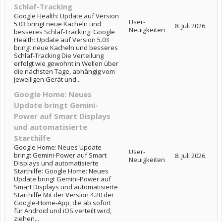
Schlaf-Tracking
Google Health: Update auf Version
User-
5.03 bringt neue Kacheln und
8. Juli 2026
Neuigkeiten
besseres Schlaf-Tracking: Google
Health: Update auf Version 5.03
bringt neue Kacheln und besseres
Schlaf-Tracking Die Verteilung
erfolgt wie gewohnt in Wellen über
die nächsten Tage, abhängig vom
jeweiligen Gerät und...
Google Home: Neues
Update bringt Gemini-
Power auf Smart Displays
und automatisierte
Starthilfe
Google Home: Neues Update
User-
bringt Gemini-Power auf Smart
8. Juli 2026
Neuigkeiten
Displays und automatisierte
Starthilfe: Google Home: Neues
Update bringt Gemini-Power auf
Smart Displays und automatisierte
Starthilfe Mit der Version 4.20 der
Google-Home-App, die ab sofort
für Android und iOS verteilt wird,
ziehen...