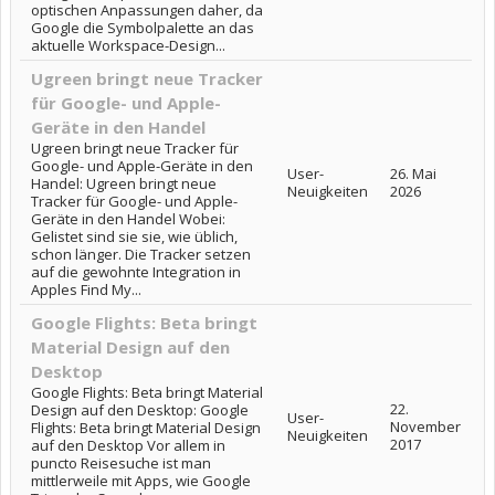
optischen Anpassungen daher, da
Google die Symbolpalette an das
aktuelle Workspace-Design...
Ugreen bringt neue Tracker
für Google- und Apple-
Geräte in den Handel
Ugreen bringt neue Tracker für
Google- und Apple-Geräte in den
User-
26. Mai
Handel: Ugreen bringt neue
Neuigkeiten
2026
Tracker für Google- und Apple-
Geräte in den Handel Wobei:
Gelistet sind sie sie, wie üblich,
schon länger. Die Tracker setzen
auf die gewohnte Integration in
Apples Find My...
Google Flights: Beta bringt
Material Design auf den
Desktop
Google Flights: Beta bringt Material
22.
Design auf den Desktop: Google
User-
November
Flights: Beta bringt Material Design
Neuigkeiten
2017
auf den Desktop Vor allem in
puncto Reisesuche ist man
mittlerweile mit Apps, wie Google