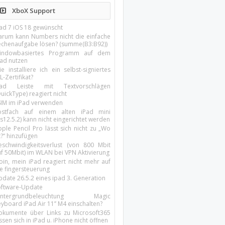
XboX Support
Pad 7 iOS 18 gewünscht
arum kann Numbers nicht die einfache
echenaufgabe lösen? (summe(B3:B92))
indowbasiertes Programm auf dem
pad nutzen
e installiere ich ein selbst-signiertes
L-Zertifikat?
Pad Leiste mit Textvorschlägen
uickType) reagiert nicht
SIM im iPad verwenden
ostfach auf einem alten iPad mini
s12.5.2) kann nicht eingerichtet werden
ple Pencil Pro lässt sich nicht zu „Wo
t?“ hinzufügen
eschwindigkeitsverlust (von 800 Mbit
uf 50Mbit) im WLAN bei VPN Aktivierung
oin, mein iPad reagiert nicht mehr auf
ie fingersteuerung
pdate 26.5.2 eines ipad 3. Generation
oftware-Update
intergrundbeleuchtung Magic
yboard iPad Air 11’’ M4 einschalten?
okumente über Links zu Microsoft365
ssen sich in iPad u. iPhone nicht öffnen