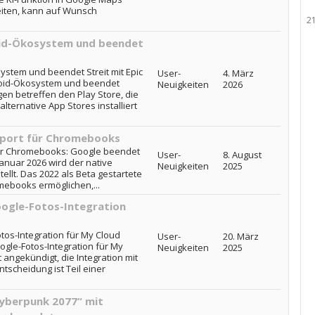
iten, kann auf Wunsch
2
oid-Ökosystem und beendet
stem und beendet Streit mit Epic
User-
4. März
oid-Ökosystem und beendet
Neuigkeiten
2026
en betreffen den Play Store, die
lternative App Stores installiert
port für Chromebooks
ür Chromebooks: Google beendet
User-
8. August
nuar 2026 wird der native
Neuigkeiten
2025
llt. Das 2022 als Beta gestartete
mebooks ermöglichen,...
oogle-Fotos-Integration
tos-Integration für My Cloud
User-
20. März
gle-Fotos-Integration für My
Neuigkeiten
2025
ngekündigt, die Integration mit
tscheidung ist Teil einer
Cyberpunk 2077“ mit