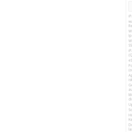
i
w
R
W
I
Wi
SS
i
(Q
e
P
(o
Ap
is
G
a
M
d
U
S
H
Ke
D
la