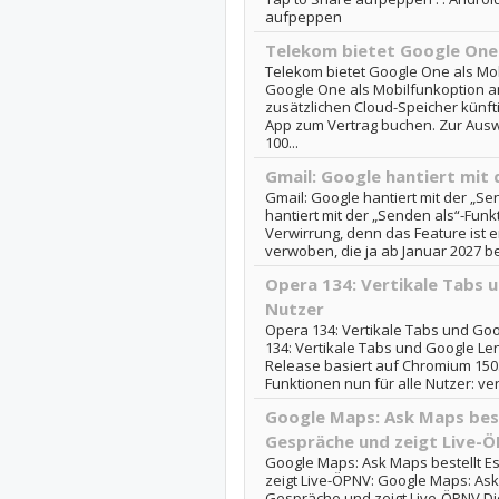
aufpeppen
Telekom bietet Google One 
Telekom bietet Google One als Mob
Google One als Mobilfunkoption 
zusätzlichen Cloud-Speicher künft
App zum Vertrag buchen. Zur Ausw
100...
Gmail: Google hantiert mit 
Gmail: Google hantiert mit der „Se
hantiert mit der „Senden als“-Funk
Verwirrung, denn das Feature ist e
verwoben, die ja ab Januar 2027 bei
Opera 134: Vertikale Tabs u
Nutzer
Opera 134: Vertikale Tabs und Goo
134: Vertikale Tabs und Google Len
Release basiert auf Chromium 150.
Funktionen nun für alle Nutzer: vert
Google Maps: Ask Maps best
Gespräche und zeigt Live-
Google Maps: Ask Maps bestellt E
zeigt Live-ÖPNV: Google Maps: Ask
Gespräche und zeigt Live-ÖPNV Di