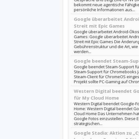
bekommt neue agentische Fähigke
persönliche Informationen aus...
Google überarbeitet Andr
Streit mit Epic Games
Google überarbeitet Android-Ökosy
Games: Google überarbeitet Andr
Streit mit Epic Games Die Änderung
Gebührenstruktur und die Art, wie a
werden...
Google beendet Steam-Sup
Google beendet Steam-Support f
Steam-Support für Chromebooks Ja
Steam-Client für ChromeOS eingeste
Projekt sollte PC-Gaming auf Chro
Western Digital beendet G
für My Cloud Home
Western Digital beendet Google-Fo
Home: Western Digital beendet Goo
Cloud Home Das Unternehmen hat a
Google Fotos einzustellen. Diese En
strategischen...
Google Stadia: Aktion zu „