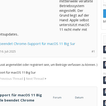
mittlerweile veraltete
H
Betriebssystem
eingestellt. Der
Grund liegt auf der
Hand: Apple selbst
b
unterstützt macOS
11 nicht mehr mit
itsupdates..
beendet Chrome-Support für macOS 11 Big Sur
16. Juli 2025
#1
Ar
sst angemeldet oder registriert sein, um Beiträge verfassen zu können. )
rt für macOS 11 Big Sur
Ar
Previous Thread
|
Next Thread
>
port für macOS 11 Big
Forum
Datum
ogle beendet Chrome