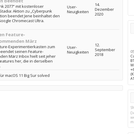
on beendet
14.
nk 2077“ mit kostenloser
User-
Dezember
Stadia: Aktion zu „Cyberpunk
Neuigkeiten
2020
ition beendet Jene beinhaltet den
Google Chromecast Ultra.
en Feature-
kommenden März
12.
ture-Experimentierkasten zum
User-
September
eendet seinen Feature-
0
Neuigkeiten
2018
n März Inbox hielt seit jeher
C
B
eatures her, die in derselben
W
.
+
(
ür macOS 11 Big Sur solved
A
Sh
D
w
m