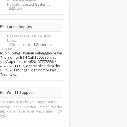
Adobe mit neuem...
NewsBot
posted
Gestern um
18:02 Uhr
Latest Replies
Bagaimana cara buka Blokir
bale...
123tomla
replied
Gestern um
5:29 Uhr
ukup hubungi layanan pelanggan resmi
TN di nomor BTN Call 1500286 atau
hatsApp resmi di +628137775558 /
6282282211196, dan siapkan data diri
KTP, buku tabungan, dan nomor kartu
TM) untuk…
Win 11 Support
e's ready to make your night better
esktop Icons werden immer wieder
eiß, dauerhafte Icon Reparatur nicht
öglich