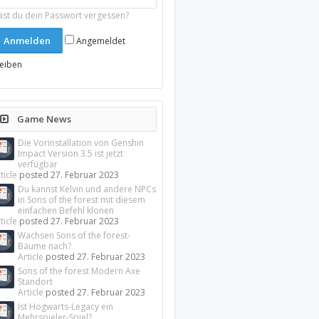
ast du dein Passwort vergessen?
Angemeldet
leiben
Game News
Die Vorinstallation von Genshin
Impact Version 3.5 ist jetzt
verfügbar
ticle
posted
27. Februar 2023
Du kannst Kelvin und andere NPCs
in Sons of the forest mit diesem
einfachen Befehl klonen
ticle
posted
27. Februar 2023
Wachsen Sons of the forest-
Bäume nach?
Article
posted
27. Februar 2023
Sons of the forest Modern Axe
Standort
Article
posted
27. Februar 2023
Ist Hogwarts-Legacy ein
Mehrspieler-Spiel?