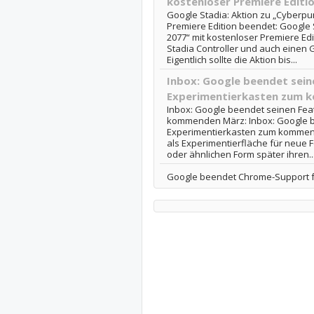
kostenloser Premiere Editi
Google Stadia: Aktion zu „Cyberpu
Premiere Edition beendet: Google 
2077“ mit kostenloser Premiere Ed
Stadia Controller und auch einen 
Eigentlich sollte die Aktion bis...
Inbox: Google beendet sein
Experimentierkasten zum 
Inbox: Google beendet seinen Fea
kommenden März: Inbox: Google b
Experimentierkasten zum kommende
als Experimentierfläche für neue F
oder ähnlichen Form später ihren..
Google beendet Chrome-Support f