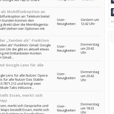
als Mobilfunkoption an
ilfunkoption an: Telekom bietet
User-
Gestern um
an Kunden können den
Ar
Neuigkeiten
12:42 Uhr
ig direkt über die MeinMagenta-
ahl stehen vier Optionen mit
der „Senden als“-Funktion
Donnerstag
nden als“-Funktion: Gmail: Google
User-
um 20:42
tion Um die gibt es aktuell etwas
Neuigkeiten
Uhr
ng mit Drittanbieter-Konten
 Gmail...
nd Google Lens für alle
Donnerstag
User-
gle Lens für alle Nutzer: Opera
um 20:42
Neuigkeiten
s für alle Nutzer Das Stable-
Uhr
0.7871.212 und bringt zwei
ikale Tabs inklusive...
ellt Essen, merkt sich
ÖPNV
Donnerstag
ssen, merkt sich Gespräche und
User-
um 18:32
 Maps bestellt Essen, merkt sich
Neuigkeiten
Uhr
e KI-Funktion in Google Maps