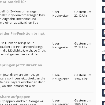
 KI-Modell für
dell für Zyklonvorhersagen:
User-
Gestern um
dell für Zyklonvorhersagen Das
Neuigkeiten
22:12 Uhr
n Zugbahn, Intensität und
rme einen zusätzlichen Tag
 der Pin-Funktion bringt
in-Funktion bringt neue
User-
Gestern um
u bei der Pin-Funktion bringt
Neuigkeiten
21:12 Uhr
 die Möglichkeit, wichtige Chats
Ar
 – und genau hier setzt der
pringen jetzt direkt an
jetzt direkt an die richtige
User-
Gestern um
are springen jetzt direkt an die
Neuigkeiten
19:02 Uhr
eiste des Players erscheinen dann
, wo sich jemand zu Wort
o Share aufpeppen
User-
Gestern um
aufpeppen: Android: Google will
Neuigkeiten
19:02 Uhr
: Google will Tap to Share