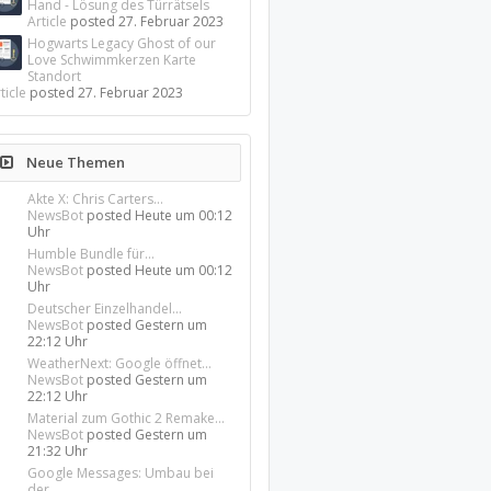
Hand - Lösung des Türrätsels
Article
posted
27. Februar 2023
Hogwarts Legacy Ghost of our
Love Schwimmkerzen Karte
Standort
ticle
posted
27. Februar 2023
Neue Themen
Akte X: Chris Carters...
NewsBot
posted
Heute um 00:12
Uhr
Humble Bundle für...
NewsBot
posted
Heute um 00:12
Uhr
Deutscher Einzelhandel...
NewsBot
posted
Gestern um
22:12 Uhr
WeatherNext: Google öffnet...
NewsBot
posted
Gestern um
22:12 Uhr
Material zum Gothic 2 Remake...
NewsBot
posted
Gestern um
21:32 Uhr
Google Messages: Umbau bei
der...