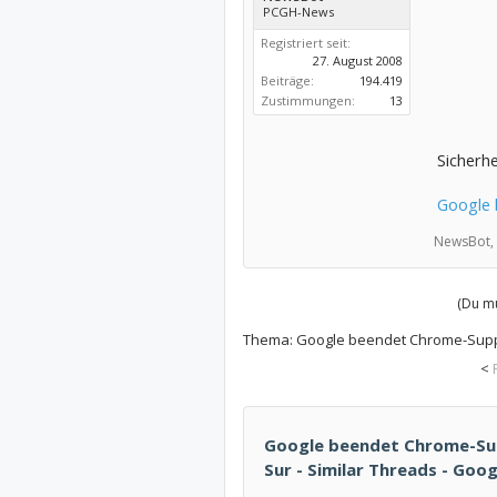
PCGH-News
Registriert seit:
27. August 2008
Beiträge:
194.419
Zustimmungen:
13
Sicherhe
Google 
NewsBot,
(Du mu
Thema:
Google beendet Chrome-Suppo
<
Google beendet Chrome-Sup
Sur - Similar Threads - Go