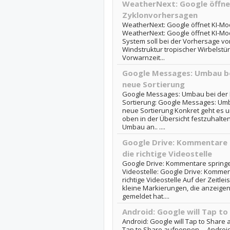
WeatherNext: Google öffnet
Zyklonvorhersagen
WeatherNext: Google öffnet KI-Mo
WeatherNext: Google öffnet KI-Mo
System soll bei der Vorhersage vo
Windstruktur tropischer Wirbelstü
Vorwarnzeit...
Google Messages: Umbau bei
neue Sortierung
Google Messages: Umbau bei der P
Sortierung: Google Messages: Umba
neue Sortierung Konkret geht es um
oben in der Übersicht festzuhalten
Umbau an.. ....
Google Drive: Kommentare s
die richtige Videostelle
Google Drive: Kommentare springen 
Videostelle: Google Drive: Komment
richtige Videostelle Auf der Zeitl
kleine Markierungen, die anzeigen
gemeldet hat....
Android: Google will Tap t
Android: Google will Tap to Share 
Tap to Share aufpeppen . . Android