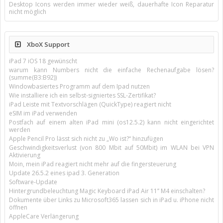
Desktop Icons werden immer wieder weiß, dauerhafte Icon Reparatur
nicht möglich
XboX Support
iPad 7 iOS 18 gewünscht
warum kann Numbers nicht die einfache Rechenaufgabe lösen?
(summe(B3:B92))
Windowbasiertes Programm auf dem Ipad nutzen
Wie installiere ich ein selbst-signiertes SSL-Zertifikat?
iPad Leiste mit Textvorschlägen (QuickType) reagiert nicht
eSIM im iPad verwenden
Postfach auf einem alten iPad mini (os12.5.2) kann nicht eingerichtet
werden
Apple Pencil Pro lässt sich nicht zu „Wo ist?“ hinzufügen
Geschwindigkeitsverlust (von 800 Mbit auf 50Mbit) im WLAN bei VPN
Aktivierung
Moin, mein iPad reagiert nicht mehr auf die fingersteuerung
Update 26.5.2 eines ipad 3. Generation
Software-Update
Hintergrundbeleuchtung Magic Keyboard iPad Air 11’’ M4 einschalten?
Dokumente über Links zu Microsoft365 lassen sich in iPad u. iPhone nicht
öffnen
AppleCare Verlängerung