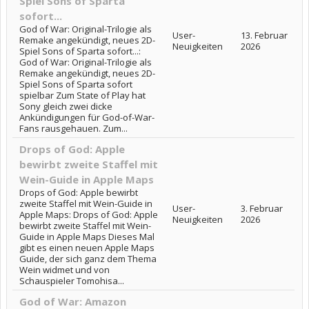
Spiel Sons of Sparta
sofort...
God of War: Original-Trilogie als
User-
13. Februar
Remake angekündigt, neues 2D-
Neuigkeiten
2026
Spiel Sons of Sparta sofort...:
God of War: Original-Trilogie als
Remake angekündigt, neues 2D-
Spiel Sons of Sparta sofort
spielbar Zum State of Play hat
Sony gleich zwei dicke
Ankündigungen für God-of-War-
Fans rausgehauen. Zum...
Drops of God: Apple
bewirbt zweite Staffel mit
Wein-Guide in Apple Maps
Drops of God: Apple bewirbt
zweite Staffel mit Wein-Guide in
User-
3. Februar
Apple Maps: Drops of God: Apple
Neuigkeiten
2026
bewirbt zweite Staffel mit Wein-
Guide in Apple Maps Dieses Mal
gibt es einen neuen Apple Maps
Guide, der sich ganz dem Thema
Wein widmet und von
Schauspieler Tomohisa...
God of War: Amazon