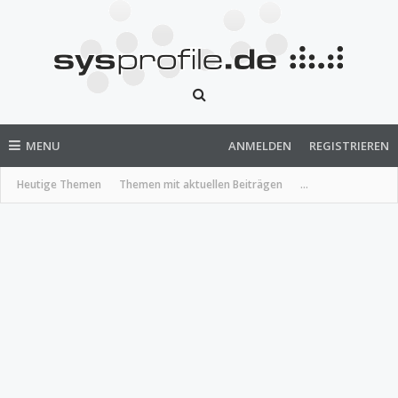
MENU
ANMELDEN
REGISTRIEREN
Heutige Themen
Themen mit aktuellen Beiträgen
...