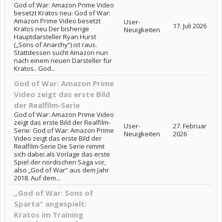
God of War: Amazon Prime Video
besetzt Kratos neu: God of War:
Amazon Prime Video besetzt
User-
17. Juli 2026
Kratos neu Der bisherige
Neuigkeiten
Hauptdarsteller Ryan Hurst
(„Sons of Anarchy“) ist raus.
Stattdessen sucht Amazon nun
nach einem neuen Darsteller für
Kratos.. God...
God of War: Amazon Prime
Video zeigt das erste Bild
der Realfilm-Serie
God of War: Amazon Prime Video
zeigt das erste Bild der Realfilm-
User-
27. Februar
Serie: God of War: Amazon Prime
Neuigkeiten
2026
Video zeigt das erste Bild der
Realfilm-Serie Die Serie nimmt
sich dabei als Vorlage das erste
Spiel der nordischen Saga vor,
also „God of War“ aus dem Jahr
2018. Auf dem...
„God of War: Sons of
Sparta“ angespielt:
Kratos im Training