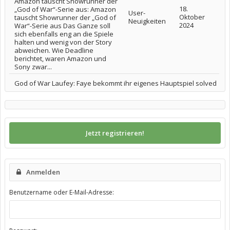
Amazon tauscht Showrunner der
18.
„God of War“-Serie aus: Amazon
User-
Oktober
tauscht Showrunner der „God of
Neuigkeiten
2024
War“-Serie aus Das Ganze soll
sich ebenfalls eng an die Spiele
halten und wenig von der Story
abweichen. Wie Deadline
berichtet, waren Amazon und
Sony zwar...
God of War Laufey: Faye bekommt ihr eigenes Hauptspiel solved
Jetzt registrieren!
Anmelden
Benutzername oder E-Mail-Adresse: