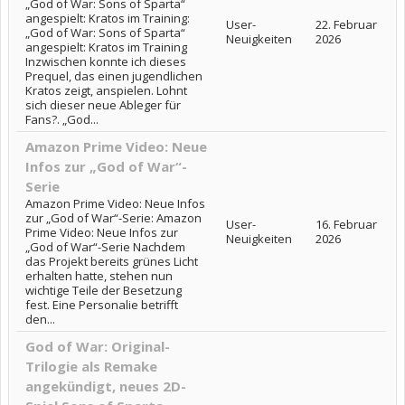
„God of War: Sons of Sparta“
angespielt: Kratos im Training:
User-
22. Februar
„God of War: Sons of Sparta“
Neuigkeiten
2026
angespielt: Kratos im Training
Inzwischen konnte ich dieses
Prequel, das einen jugendlichen
Kratos zeigt, anspielen. Lohnt
sich dieser neue Ableger für
Fans?. „God...
Amazon Prime Video: Neue
Infos zur „God of War“-
Serie
Amazon Prime Video: Neue Infos
zur „God of War“-Serie: Amazon
User-
16. Februar
Prime Video: Neue Infos zur
Neuigkeiten
2026
„God of War“-Serie Nachdem
das Projekt bereits grünes Licht
erhalten hatte, stehen nun
wichtige Teile der Besetzung
fest. Eine Personalie betrifft
den...
God of War: Original-
Trilogie als Remake
angekündigt, neues 2D-