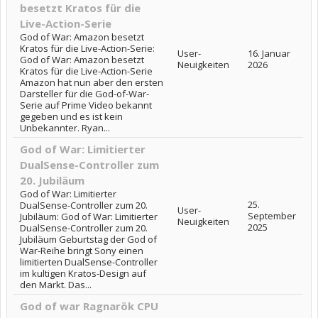
besetzt Kratos für die
Live-Action-Serie
God of War: Amazon besetzt
Kratos für die Live-Action-Serie:
User-
16. Januar
God of War: Amazon besetzt
Neuigkeiten
2026
Kratos für die Live-Action-Serie
Amazon hat nun aber den ersten
Darsteller für die God-of-War-
Serie auf Prime Video bekannt
gegeben und es ist kein
Unbekannter. Ryan...
God of War: Limitierter
DualSense-Controller zum
20. Jubiläum
God of War: Limitierter
25.
DualSense-Controller zum 20.
User-
September
Jubiläum: God of War: Limitierter
Neuigkeiten
2025
DualSense-Controller zum 20.
Jubiläum Geburtstag der God of
War-Reihe bringt Sony einen
limitierten DualSense-Controller
im kultigen Kratos-Design auf
den Markt. Das...
God of war Ragnarök CPU