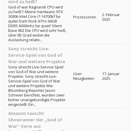
wird zu heiß?
God of war Ragnarök CPU wird
zu heiß?: Meine Hardware: RTX
2. Februar
3090ti Intel Core i7-14700kf be
Prozessoren
2025
quite! Dark Rock 4 Pro 64GB
DDR5 6000mhz be quiet! Silent
Base 802 Die CPU wird sehr heiß,
über 85 Grad wobei die
Auslastung relativ...
Sony streicht Live-
Service-Spiel von God of
War und weitere Projekte
Sony streicht Live-Service-Spiel
von God of War und weitere
User-
17. Januar
Projekte: Sony streicht Live-
Neuigkeiten
2025
Service-Spiel von God of War
und weitere Projekte Wie
Bloomberg-Reporter Jason
Schreier berichtet, wurden zwei
bisher unangekündigte Projekte
eingestellt: Ein...
Amazon tauscht
Showrunner der „God of
War“-Serie aus