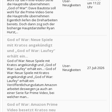
wohl für die Prime-Video-Serie
User-
um 11:22
die Hauptrolle übernehmen:
Neuigkeiten
Uhr
„God of War“: Dave Bautista soll
wohl für die Prime-Video-Serie
die Hauptrolle übernehmen
Eigentlich liefen die Dreharbeiten
bereits. Doch dann zog sich der
bisherige Hauptdarsteller Ryan
Hurst,...
God of War: Neue Spiele
mit Kratos angekündigt
und „God of War: Laufey“
erhält ein...
God of War: Neue Spiele mit
Kratos angekündigt und „God of
User-
27. Juli 2026
War: Laufey“ erhält ein...: God of
Neuigkeiten
War: Neue Spiele mit Kratos
angekündigt und „God of War:
Laufey“ erhält ein
Veröffentlichungsdatum Amazon
arbeitet deswegen ja auch an
einer Serie für Prime Video, bei
welcher man...
God of War: Amazon Prime
Video besetzt Kratos neu