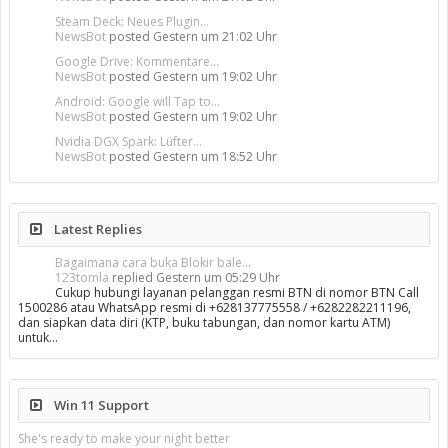
Steam Deck: Neues Plugin...
NewsBot
posted
Gestern um 21:02 Uhr
Google Drive: Kommentare...
NewsBot
posted
Gestern um 19:02 Uhr
Android: Google will Tap to...
NewsBot
posted
Gestern um 19:02 Uhr
Nvidia DGX Spark: Lüfter...
NewsBot
posted
Gestern um 18:52 Uhr
Latest Replies
Bagaimana cara buka Blokir bale...
123tomla
replied
Gestern um 05:29 Uhr
Cukup hubungi layanan pelanggan resmi BTN di nomor BTN Call
1500286 atau WhatsApp resmi di +628137775558 / +6282282211196,
dan siapkan data diri (KTP, buku tabungan, dan nomor kartu ATM)
untuk…
Win 11 Support
She's ready to make your night better