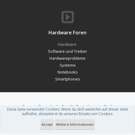
Hardware Foren
Hardware:
Software und Treiber
Hardwareprobleme
Systeme
Notebooks
Smartphones
Forum software by XenForo™
-
Deutsch von xenDach
Diese Seite verwendet Cookies. Wenn du dich weiterhin auf dieser Seite
Theme designed by
ThemeHouse
.
aufhältst, akzeptierst du unseren Einsatz von Cookies.
Accept
Weitere Informationen
Du betrachtest gerade: God of War Laufey: Faye bekommt ihr eigenes