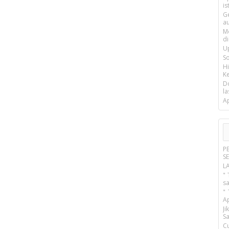
is
G
a
M
d
U
S
H
Ke
D
la
A
P
S
L
" 
s
"
A
J
Sa
C