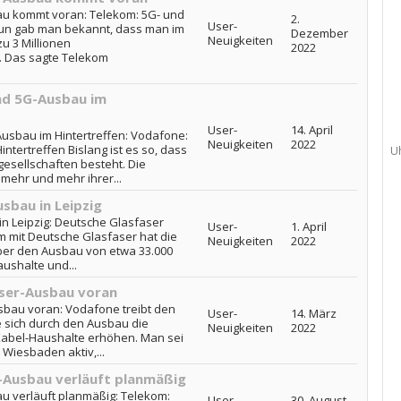
au kommt voran: Telekom: 5G- und
2.
User-
un gab man bekannt, dass man im
Dezember
Neuigkeiten
u 3 Millionen
2022
. Das sagte Telekom
nd 5G-Ausbau im
User-
14. April
usbau im Hintertreffen: Vodafone:
Neuigkeiten
2022
ntertreffen Bislang ist es so, dass
U
esellschaften besteht. Die
 mehr und mehr ihrer...
sbau in Leipzig
n Leipzig: Deutsche Glasfaser
User-
1. April
 mit Deutsche Glasfaser hat die
Neuigkeiten
2022
über den Ausbau von etwa 33.000
ushalte und...
aser-Ausbau voran
sbau voran: Vodafone treibt den
User-
14. März
 sich durch den Ausbau die
Neuigkeiten
2022
 Kabel-Haushalte erhöhen. Man sei
Wiesbaden aktiv,...
-Ausbau verläuft planmäßig
u verläuft planmäßig: Telekom:
User-
30. August