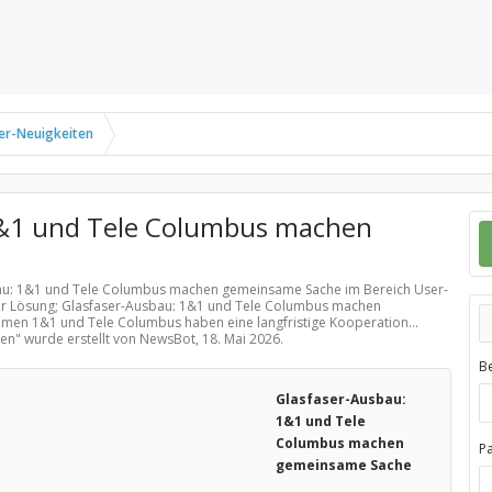
er-Neuigkeiten
1&1 und Tele Columbus machen
sbau: 1&1 und Tele Columbus machen gemeinsame Sache im Bereich
User-
ner Lösung; Glasfaser-Ausbau: 1&1 und Tele Columbus machen
en 1&1 und Tele Columbus haben eine langfristige Kooperation...
ten
" wurde erstellt von NewsBot,
18. Mai 2026
.
B
Glasfaser-Ausbau:
1&1 und Tele
Columbus machen
P
gemeinsame Sache