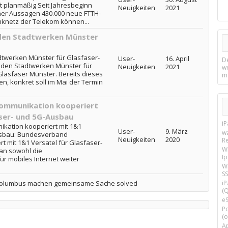
t planmäßig Seit Jahresbeginn
Neuigkeiten
2021
ner Aussagen 430.000 neue FTTH-
knetz der Telekom können...
den Stadtwerken Münster
dtwerken Münster für Glasfaser-
User-
16. April
D
 den Stadtwerken Münster für
Neuigkeiten
2021
w
lasfaser Münster. Bereits dieses
m
en, konkret soll im Mai der Termin
ommunikation kooperiert
aser- und 5G-Ausbau
i
ation kooperiert mit 1&1
User-
9. März
w
Ausbau: Bundesverband
Neuigkeiten
2020
R
 mit 1&1 Versatel für Glasfaser-
W
an sowohl die
I
r mobiles Internet weiter
Wi
SS
 Columbus machen gemeinsame Sache solved
i
(Q
e
P
(o
Ap