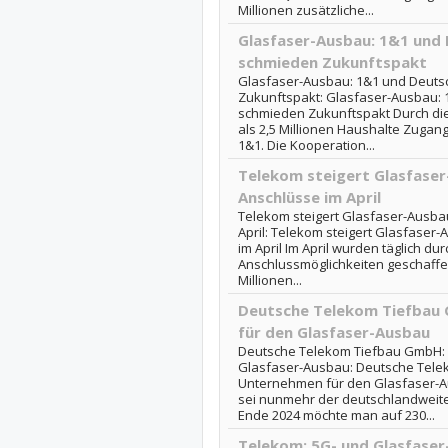
Millionen zusätzliche...
Glasfaser-Ausbau: 1&1 und 
schmieden Zukunftspakt
Glasfaser-Ausbau: 1&1 und Deuts
Zukunftspakt: Glasfaser-Ausbau: 
schmieden Zukunftspakt Durch di
als 2,5 Millionen Haushalte Zuga
1&1. Die Kooperation...
Telekom steigert Glasfaser
Anschlüsse im April
Telekom steigert Glasfaser-Ausba
April: Telekom steigert Glasfaser
im April Im April wurden täglich dur
Anschlussmöglichkeiten geschaffe
Millionen...
Deutsche Telekom Tiefbau
für den Glasfaser-Ausbau
Deutsche Telekom Tiefbau GmbH:
Glasfaser-Ausbau: Deutsche Tel
Unternehmen für den Glasfaser-
sei nunmehr der deutschlandweit
Ende 2024 möchte man auf 230...
Telekom: 5G- und Glasfase