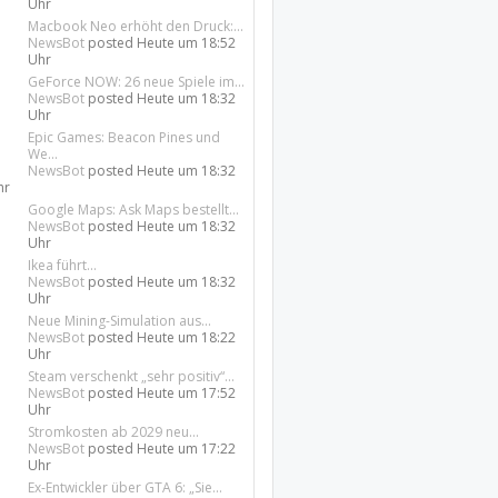
Uhr
Macbook Neo erhöht den Druck:...
NewsBot
posted
Heute um 18:52
Uhr
GeForce NOW: 26 neue Spiele im...
NewsBot
posted
Heute um 18:32
Uhr
Epic Games: Beacon Pines und
We...
NewsBot
posted
Heute um 18:32
hr
Google Maps: Ask Maps bestellt...
NewsBot
posted
Heute um 18:32
Uhr
Ikea führt...
NewsBot
posted
Heute um 18:32
Uhr
Neue Mining-Simulation aus...
NewsBot
posted
Heute um 18:22
Uhr
Steam verschenkt „sehr positiv“...
NewsBot
posted
Heute um 17:52
Uhr
Stromkosten ab 2029 neu...
NewsBot
posted
Heute um 17:22
Uhr
Ex-Entwickler über GTA 6: „Sie...