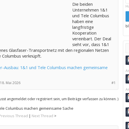
Die beiden
H
Unternehmen 1&1
und Tele Columbus
haben eine
b
langfristige
Kooperation
vereinbart. Der Deal
sieht vor, dass 1&1
genes Glasfaser-Transportnetz mit den regionalen Netzen
e Columbus verknüpft.
er-Ausbau: 1&1 und Tele Columbus machen gemeinsame
Ar
18. Mai 2026
#1
Ar
sst angemeldet oder registriert sein, um Beiträge verfassen zu können. )
Tele Columbus machen gemeinsame Sache
Previous Thread
|
Next Thread
>