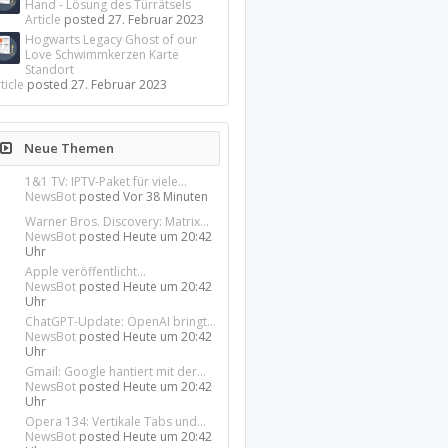
Hand - Lösung des Türrätsels
Article
posted
27. Februar 2023
Hogwarts Legacy Ghost of our
Love Schwimmkerzen Karte
Standort
ticle
posted
27. Februar 2023
Neue Themen
1&1 TV: IPTV-Paket für viele...
NewsBot
posted
Vor 38 Minuten
Warner Bros. Discovery: Matrix...
NewsBot
posted
Heute um 20:42
Uhr
Apple veröffentlicht...
NewsBot
posted
Heute um 20:42
Uhr
ChatGPT-Update: OpenAI bringt...
NewsBot
posted
Heute um 20:42
Uhr
Gmail: Google hantiert mit der...
NewsBot
posted
Heute um 20:42
Uhr
Opera 134: Vertikale Tabs und...
NewsBot
posted
Heute um 20:42