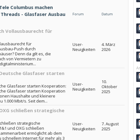
 Tele Columbus machen
 Threads - Glasfaser Ausbau
Forum
Datum
ch Vollausbaurecht für
lausbaurecht für
User-
4. März
 Ausbau-Push durch
Neuigkeiten
2026
äuser? Denn da gilt es, die
uch von Vermietern zu
gitalministerium...
Ar
Deutsche Glasfaser starten
10.
User-
he Glasfaser starten Kooperation:
Oktober
Neuigkeiten
he Glasfaser starten Kooperation
2025
ionen Haushalte und kleinere
 1.000 Mbit/s. Seit dem...
OXG schließen strategische
hließen strategische
User-
7. August
 1&1 und OXG schließen
Neuigkeiten
2025
usammenarbeit ermöglicht ab dem
 schnellem Internet für mehr als 3