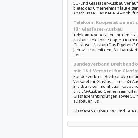
5G- und Glasfaser-Ausbau verläuf
bietet das Unternehmen laut eige
Anschlüsse. Das neue 5G-Mobilfun
Telekom: Kooperation mit 
für Glasfaser-Ausbau
Telekom: Kooperation mit den Sta
Ausbau: Telekom: Kooperation mit
Glasfaser-Ausbau Das Ergebnis? G
Jahr will man mit dem Ausbau start
der...
Bundesverband Breitbandk
mit 1&1 Versatel für Glasf
Bundesverband Breitbandkommunik
Versatel für Glasfaser- und 5G-
Breitbandkommunikation kooperiert
und 5G-Ausbau Gemeinsam will m
Glasfaseranbindungen sowie 5G fü
ausbauen. Es...
Glasfaser-Ausbau: 1&1 und Tele