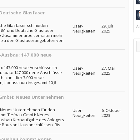
Deutsche Glasfaser
che Glasfaser schmieden
User-
29. Juli
Ar
1&1 und Deutsche Glasfaser
Neuigkeiten
2025
e Zusammenarbeit erhalten mehr
ng zu den Glasfaserangeboten von
-Ausbau: 147.000 neue
u: 147.000 neue Anschlüsse im
User-
27. Mai
-Ausbau: 147.000 neue Anschlüsse
Neuigkeiten
2025
chschnittlich 7.000 neue
n, sodass nun insgesamt 10,6
 GmbH: Neues Unternehmen
 Neues Unternehmen für den
User-
6. Oktober
ekom Tiefbau GmbH: Neues
Neuigkeiten
2023
Ausbau Kernaufgabe des Ablegers
e Bau von Hausanschlüssen. Bis
r-Ausbau kommt voran