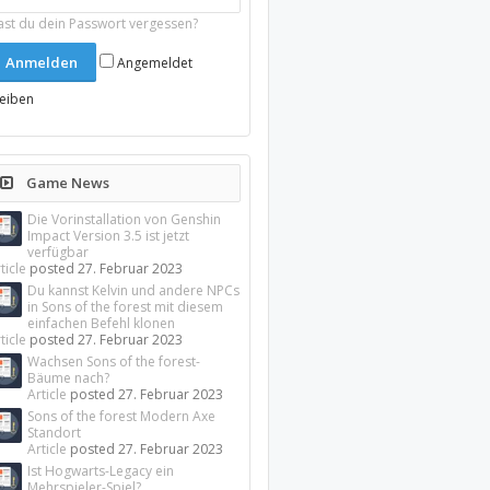
ast du dein Passwort vergessen?
Angemeldet
leiben
Game News
Die Vorinstallation von Genshin
Impact Version 3.5 ist jetzt
verfügbar
ticle
posted
27. Februar 2023
Du kannst Kelvin und andere NPCs
in Sons of the forest mit diesem
einfachen Befehl klonen
ticle
posted
27. Februar 2023
Wachsen Sons of the forest-
Bäume nach?
Article
posted
27. Februar 2023
Sons of the forest Modern Axe
Standort
Article
posted
27. Februar 2023
Ist Hogwarts-Legacy ein
Mehrspieler-Spiel?