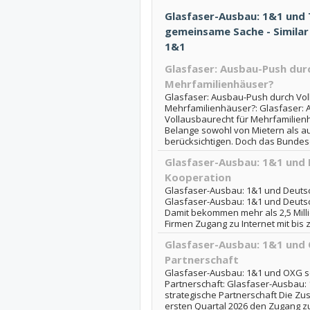
Glasfaser-Ausbau: 1&1 und
gemeinsame Sache - Similar
1&1
Glasfaser: Ausbau-Push dur
Mehrfamilienhäuser?
Glasfaser: Ausbau-Push durch Vol
Mehrfamilienhäuser?: Glasfaser:
Vollausbaurecht für Mehrfamilienh
Belange sowohl von Mietern als a
berücksichtigen. Doch das Bundesdi
Glasfaser-Ausbau: 1&1 und 
Kooperation
Glasfaser-Ausbau: 1&1 und Deutsc
Glasfaser-Ausbau: 1&1 und Deutsc
Damit bekommen mehr als 2,5 Mill
Firmen Zugang zu Internet mit bis zu
Glasfaser-Ausbau: 1&1 und 
Partnerschaft
Glasfaser-Ausbau: 1&1 und OXG sc
Partnerschaft: Glasfaser-Ausbau:
strategische Partnerschaft Die Z
ersten Quartal 2026 den Zugang zu