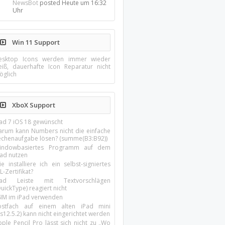
NewsBot
posted
Heute um 16:32
Uhr
Win 11 Support
esktop Icons werden immer wieder
eiß, dauerhafte Icon Reparatur nicht
öglich
XboX Support
Pad 7 iOS 18 gewünscht
arum kann Numbers nicht die einfache
echenaufgabe lösen? (summe(B3:B92))
indowbasiertes Programm auf dem
pad nutzen
e installiere ich ein selbst-signiertes
L-Zertifikat?
Pad Leiste mit Textvorschlägen
uickType) reagiert nicht
SIM im iPad verwenden
ostfach auf einem alten iPad mini
s12.5.2) kann nicht eingerichtet werden
ple Pencil Pro lässt sich nicht zu „Wo