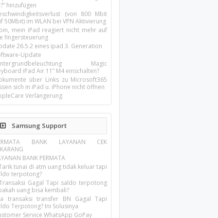
t?“ hinzufügen
eschwindigkeitsverlust (von 800 Mbit
uf 50Mbit) im WLAN bei VPN Aktivierung
oin, mein iPad reagiert nicht mehr auf
ie fingersteuerung
pdate 26.5.2 eines ipad 3. Generation
oftware-Update
intergrundbeleuchtung Magic
yboard iPad Air 11’’ M4 einschalten?
okumente über Links zu Microsoft365
ssen sich in iPad u. iPhone nicht öffnen
ppleCare Verlängerung
Samsung Support
ERMATA BANK LAYANAN CEK
EKARANG
AYANAN BANK PERMATA
Tarik tunai di atm uang tidak keluar tapi
aldo terpotong?
 Transaksi Gagal Tapi saldo terpotong
pakah uang bisa kembali?
ika transaksi transfer BN Gagal Tapi
ldo Terpotong? Ini Solusinya
ustomer Service WhatsApp GoPay