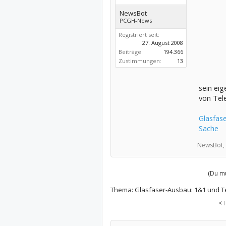
NewsBot
PCGH-News
Registriert seit:
27. August 2008
Beiträge:
194.366
Zustimmungen:
13
sein ei
von Tel
Glasfas
Sache
NewsBot,
(Du mu
Thema:
Glasfaser-Ausbau: 1&1 und 
<