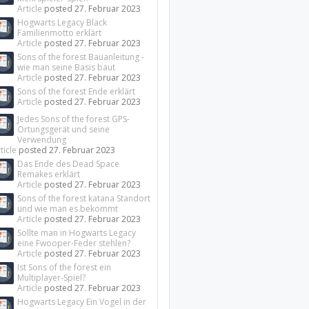
Article
posted
27. Februar 2023
Hogwarts Legacy Black
Familienmotto erklärt
Article
posted
27. Februar 2023
Sons of the forest Bauanleitung -
wie man seine Basis baut
Article
posted
27. Februar 2023
Sons of the forest Ende erklärt
Article
posted
27. Februar 2023
Jedes Sons of the forest GPS-
Ortungsgerät und seine
Verwendung
ticle
posted
27. Februar 2023
Das Ende des Dead Space
Remakes erklärt
Article
posted
27. Februar 2023
Sons of the forest katana Standort
und wie man es bekommt
Article
posted
27. Februar 2023
Sollte man in Hogwarts Legacy
eine Fwooper-Feder stehlen?
Article
posted
27. Februar 2023
Ist Sons of the forest ein
Multiplayer-Spiel?
Article
posted
27. Februar 2023
Hogwarts Legacy Ein Vogel in der