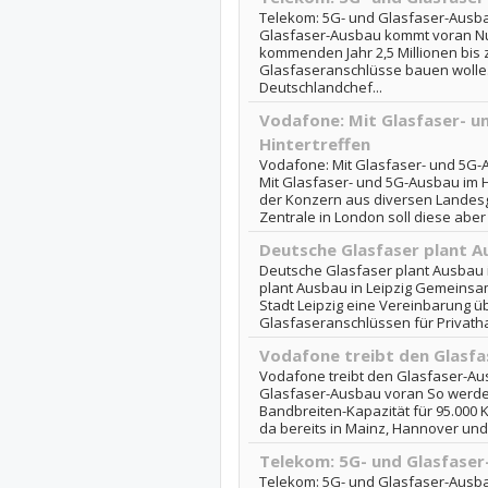
Telekom: 5G- und Glasfaser-Ausb
Glasfaser-Ausbau kommt voran N
kommenden Jahr 2,5 Millionen bis z
Glasfaseranschlüsse bauen wolle
Deutschlandchef...
Vodafone: Mit Glasfaser- u
Hintertreffen
Vodafone: Mit Glasfaser- und 5G-A
Mit Glasfaser- und 5G-Ausbau im Hi
der Konzern aus diversen Landesg
Zentrale in London soll diese aber
Deutsche Glasfaser plant Au
Deutsche Glasfaser plant Ausbau i
plant Ausbau in Leipzig Gemeinsam
Stadt Leipzig eine Vereinbarung 
Glasfaseranschlüssen für Privatha
Vodafone treibt den Glasf
Vodafone treibt den Glasfaser-Au
Glasfaser-Ausbau voran So werde
Bandbreiten-Kapazität für 95.000
da bereits in Mainz, Hannover und 
Telekom: 5G- und Glasfaser
Telekom: 5G- und Glasfaser-Ausba