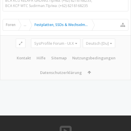
BCA KCU KELAPA GADING.Tlp/wa: (+62) 8218168235,
BCA KCP WTC Sudirman.Tlp/wa: (+62) 8218168235
Foren
...
Festplatten, SSDs & Wechselmedien
SysProfile Forum - UI.X
Deutsch [Du]
Kontakt
Hilfe
Sitemap
Nutzungsbedingungen
Datenschutzerklärung