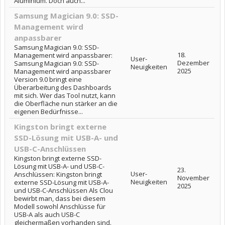
Aluminium. Doch auch...
Samsung Magician 9.0: SSD-
Management wird
anpassbarer
Samsung Magician 9.0: SSD-
18.
Management wird anpassbarer:
User-
Dezember
Samsung Magician 9.0: SSD-
Neuigkeiten
2025
Management wird anpassbarer
Version 9.0 bringt eine
Überarbeitung des Dashboards
mit sich. Wer das Tool nutzt, kann
die Oberfläche nun stärker an die
eigenen Bedürfnisse...
Kingston bringt externe
SSD-Lösung mit USB-A- und
USB-C-Anschlüssen
Kingston bringt externe SSD-
Lösung mit USB-A- und USB-C-
23.
User-
Anschlüssen: Kingston bringt
November
Neuigkeiten
externe SSD-Lösung mit USB-A-
2025
und USB-C-Anschlüssen Als Clou
bewirbt man, dass bei diesem
Modell sowohl Anschlüsse für
USB-A als auch USB-C
gleichermaßen vorhanden sind.