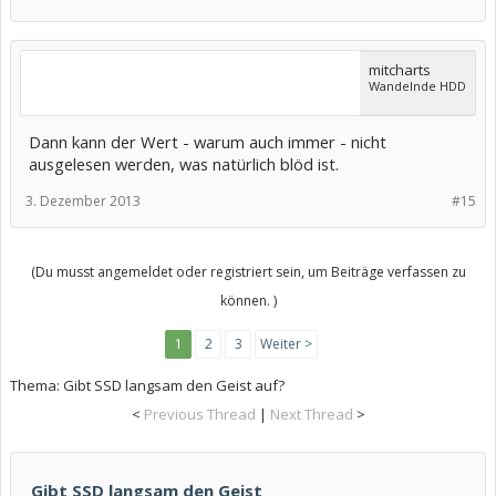
mitcharts
Wandelnde HDD
Dann kann der Wert - warum auch immer - nicht
ausgelesen werden, was natürlich blöd ist.
3. Dezember 2013
#15
(Du musst angemeldet oder registriert sein, um Beiträge verfassen zu
können. )
1
2
3
Weiter >
Thema:
Gibt SSD langsam den Geist auf?
<
Previous Thread
|
Next Thread
>
Gibt SSD langsam den Geist