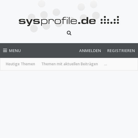
MENU
ANMELDEN
REGISTRIEREN
Heutige Themen
Themen mit aktuellen Beiträgen
...