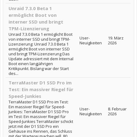
Unraid 7.3.0 Beta 1
ermöglicht Boot von
interner SSD und bringt
TPM-Lizenzierung
Unraid 7.3.0 Beta 1 ermöglicht Boot
User-
19. März
von interner SSD und bringt TPM-
Neuigkeiten
2026
Lizenzierung: Unraid 7.3.0 Beta 1
ermöglicht Boot von interner SSD
und bringt TPM-Lizenzierung Das
Update adressiert mit dem Internal
Boot einen langjährigen
Kritikpunkt. Bislang war der Start
des...
TerraMaster D1 SSD Pro im
Test: Ein massiver Riegel für
Speed-Junkies
TerraMaster D1 SSD Pro im Test:
Ein massiver Riegel für Speed-
User-
8. Februar
Junkies: TerraMaster D1 SSD Pro
Neuigkeiten
2026
im Test: Ein massiver Riegel für
Speed-Junkies TerraMaster schickt
jetzt mit der D1 SSD Pro ein
Gehäuse ins Rennen, das Schluss
mit der Warterei machen will. 80