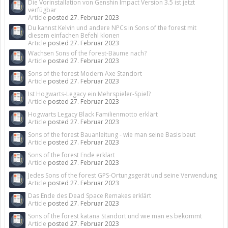
Die Vorinstallation von Genshin Impact Version 3.5 ist jetzt
verfügbar
Article
posted
27. Februar 2023
Du kannst Kelvin und andere NPCs in Sons of the forest mit
diesem einfachen Befehl klonen
Article
posted
27. Februar 2023
Wachsen Sons of the forest-Bäume nach?
Article
posted
27. Februar 2023
Sons of the forest Modern Axe Standort
Article
posted
27. Februar 2023
Ist Hogwarts-Legacy ein Mehrspieler-Spiel?
Article
posted
27. Februar 2023
Hogwarts Legacy Black Familienmotto erklärt
Article
posted
27. Februar 2023
Sons of the forest Bauanleitung - wie man seine Basis baut
Article
posted
27. Februar 2023
Sons of the forest Ende erklärt
Article
posted
27. Februar 2023
Jedes Sons of the forest GPS-Ortungsgerät und seine Verwendung
Article
posted
27. Februar 2023
Das Ende des Dead Space Remakes erklärt
Article
posted
27. Februar 2023
Sons of the forest katana Standort und wie man es bekommt
Article
posted
27. Februar 2023