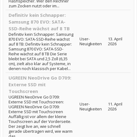
Flashspeicher. Wer den Rechner
zum Zocken nutzt oder im...
Definitiv kein Schnapper:
Samsung 870 EVO: SATA-
SSD-Reihe wächst auf 8 TB
Definitiv kein Schnapper: Samsung
User-
13. April
870 EVO: SATA-SSD-Reihe wächst
Neuigkeiten
2026
auf 8 TB: Definitiv kein Schnapper:
Samsung 870 EVO: SATA-SSD-
Reihe wächst auf 8 TB Die Serie
bleibt bei SATA und 2,5 Zoll (6,35
cm), zielt also klar auf Systeme, in
denen noch klassisch per Kabel...
UGREEN NeoDrive Go D709:
Externe SSD mit
Touchscreen
UGREEN NeoDrive Go D709:
Externe SSD mit Touchscreen:
User-
11. April
UGREEN NeoDrive Go D709:
Neuigkeiten
2026
Externe SSD mit Touchscreen
Auffällig ist vor allem der kleine
Touchscreen auf der Vorderseite.
Der zeigt live an, wie schnell
gerade übertragen wird, wie warm
das...