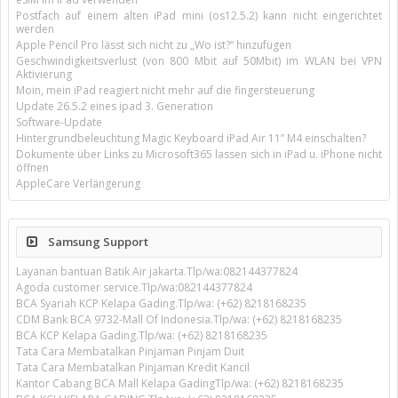
Postfach auf einem alten iPad mini (os12.5.2) kann nicht eingerichtet
werden
Apple Pencil Pro lässt sich nicht zu „Wo ist?“ hinzufügen
Geschwindigkeitsverlust (von 800 Mbit auf 50Mbit) im WLAN bei VPN
Aktivierung
Moin, mein iPad reagiert nicht mehr auf die fingersteuerung
Update 26.5.2 eines ipad 3. Generation
Software-Update
Hintergrundbeleuchtung Magic Keyboard iPad Air 11’’ M4 einschalten?
Dokumente über Links zu Microsoft365 lassen sich in iPad u. iPhone nicht
öffnen
AppleCare Verlängerung
Samsung Support
Layanan bantuan Batik Air jakarta.Tlp/wa:082144377824
Agoda customer service.Tlp/wa:082144377824
BCA Syariah KCP Kelapa Gading.Tlp/wa: (+62) 8218168235
CDM Bank BCA 9732-Mall Of Indonesia.Tlp/wa: (+62) 8218168235
BCA KCP Kelapa Gading.Tlp/wa: (+62) 8218168235
Tata Cara Membatalkan Pinjaman Pinjam Duit
Tata Cara Membatalkan Pinjaman Kredit Kancil
Kantor Cabang BCA Mall Kelapa GadingTlp/wa: (+62) 8218168235