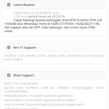
Latest Replies
Bagaimana cara buka Blokir bale...
123tomla
replied
Heute um 05:29 Uhr
Cukup hubungi layanan pelanggan resmi BTN di nomor BTN Call
1500286 atau WhatsApp resmi di +628137775558 / +6282282211196,
dan siapkan data diri (KTP, buku tabungan, dan nomor kartu ATM)
untuk…
Win 11 Support
Desktop Icons werden immer wieder weiß, dauerhafte Icon Reparatur
nicht möglich
XboX Support
iPad 7 iOS 18 gewünscht
warum kann Numbers nicht die einfache Rechenaufgabe lösen?
(summe(B3:B92))
Windowbasiertes Programm auf dem Ipad nutzen
Wie installiere ich ein selbst-signiertes SSL-Zertifikat?
iPad Leiste mit Textvorschlägen (QuickType) reagiert nicht
eSIM im iPad verwenden