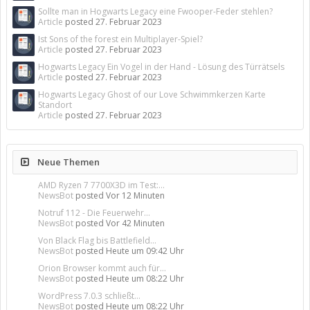
Sollte man in Hogwarts Legacy eine Fwooper-Feder stehlen?
Article
posted
27. Februar 2023
Ist Sons of the forest ein Multiplayer-Spiel?
Article
posted
27. Februar 2023
Hogwarts Legacy Ein Vogel in der Hand - Lösung des Türrätsels
Article
posted
27. Februar 2023
Hogwarts Legacy Ghost of our Love Schwimmkerzen Karte
Standort
Article
posted
27. Februar 2023
Neue Themen
AMD Ryzen 7 7700X3D im Test:...
NewsBot
posted
Vor 12 Minuten
Notruf 112 - Die Feuerwehr...
NewsBot
posted
Vor 42 Minuten
Von Black Flag bis Battlefield...
NewsBot
posted
Heute um 09:42 Uhr
Orion Browser kommt auch für...
NewsBot
posted
Heute um 08:22 Uhr
WordPress 7.0.3 schließt...
NewsBot
posted
Heute um 08:22 Uhr