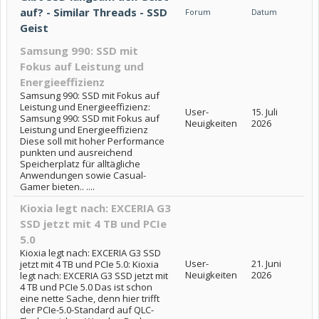
auf? - Similar Threads - SSD
Forum
Datum
Geist
Samsung 990: SSD mit
Fokus auf Leistung und
Energieeffizienz
Samsung 990: SSD mit Fokus auf
Leistung und Energieeffizienz:
User-
15. Juli
Samsung 990: SSD mit Fokus auf
Neuigkeiten
2026
Leistung und Energieeffizienz
Diese soll mit hoher Performance
punkten und ausreichend
Speicherplatz für alltägliche
Anwendungen sowie Casual-
Gamer bieten.. ....
Kioxia legt nach: EXCERIA G3
SSD jetzt mit 4 TB und PCIe
5.0
Kioxia legt nach: EXCERIA G3 SSD
User-
21. Juni
jetzt mit 4 TB und PCIe 5.0: Kioxia
Neuigkeiten
2026
legt nach: EXCERIA G3 SSD jetzt mit
4 TB und PCIe 5.0 Das ist schon
eine nette Sache, denn hier trifft
der PCIe-5.0-Standard auf QLC-