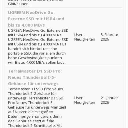
Gbit/s über...
UGREEN NeoDrive Go:
Externe SSD mit USB4 und
bis zu 4.000 MB/s
UGREEN NeoDrive Go: Externe SSD
User-
5. Februar
mit USB4 und bis zu 4.000 MB/s:
Neuigkeiten
2026
UGREEN NeoDrive Go: Externe SSD
mit USB4 und bis zu 4.000 MB/s Es
handelt sich hierbei um eine
portable SSD, die vor allem durch
hohe Geschwindigkeit punkten
will. Bis zu 4.000 MB/s sollen laut...
TerraMaster D1 SSD Pro:
Neues Thunderbolt-5-
Gehäuse für unterwegs
TerraMaster D1 SSD Pro: Neues
Thunderbolt-5-Gehäuse für
User-
21. Januar
unterwegs: TerraMaster D1 SSD
Neuigkeiten
2026
Pro: Neues Thunderbolt-5-
Gehäuse für unterwegs Man zielt
auf Nutzer, die mit großen
Datenmengen hantieren, denn
das Gehäuse setzt auf die
Thunderbolt-5-Schnittstelle. Mit