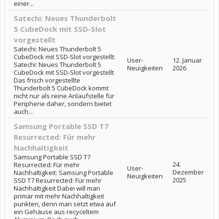
einer...
Satechi: Neues Thunderbolt
5 CubeDock mit SSD-Slot
vorgestellt
Satechi: Neues Thunderbolt 5
CubeDock mit SSD-Slot vorgestellt:
User-
12. Januar
Satechi: Neues Thunderbolt 5
Neuigkeiten
2026
CubeDock mit SSD-Slot vorgestellt
Das frisch vorgestellte
Thunderbolt 5 CubeDock kommt
nicht nur als reine Anlaufstelle für
Peripherie daher, sondern bietet
auch...
Samsung Portable SSD T7
Resurrected: Für mehr
Nachhaltigkeit
Samsung Portable SSD T7
24.
Resurrected: Für mehr
User-
Dezember
Nachhaltigkeit: Samsung Portable
Neuigkeiten
2025
SSD T7 Resurrected: Für mehr
Nachhaltigkeit Dabei will man
primär mit mehr Nachhaltigkeit
punkten, denn man setzt etwa auf
ein Gehäuse aus recyceltem