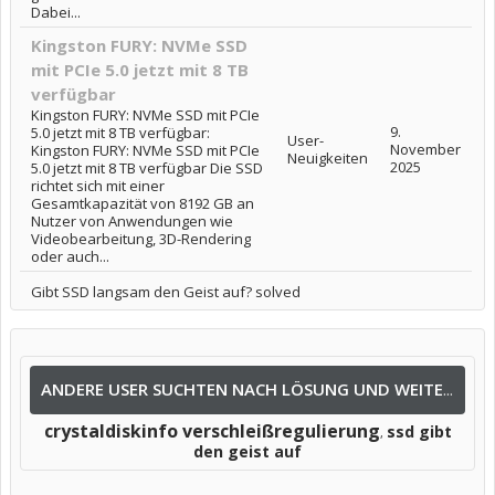
Dabei...
Kingston FURY: NVMe SSD
mit PCIe 5.0 jetzt mit 8 TB
verfügbar
Kingston FURY: NVMe SSD mit PCIe
9.
5.0 jetzt mit 8 TB verfügbar:
User-
November
Kingston FURY: NVMe SSD mit PCIe
Neuigkeiten
2025
5.0 jetzt mit 8 TB verfügbar Die SSD
richtet sich mit einer
Gesamtkapazität von 8192 GB an
Nutzer von Anwendungen wie
Videobearbeitung, 3D-Rendering
oder auch...
Gibt SSD langsam den Geist auf? solved
ANDERE USER SUCHTEN NACH LÖSUNG UND WEITEREN INFOS NACH:
crystaldiskinfo verschleißregulierung
ssd gibt
,
den geist auf