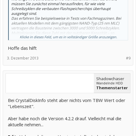
müssen Sie zunächst einmal herausfinden, für wie viele
Schreibzyklen die verbauten Flashspeicherchips überhaupt
ausgelegt sind.
Das erfahren Sie beispielsweise in Tests von Fachmagazinen. Bei
aktuellen Modellen mit dem gängigsten NAND-Typ (25 nm MLC)
vertragen die Bausteine zwischen 3000 und 5000 Schreibzyklen.
Multiplizieren Sie diese Zahl mit der nutzbaren Kapazität – so
Klicke in dieses Feld, um es in vollständiger Größe anzuzeigen.
bekommen Sie die Gesamtlebensdauer. Bei einer typischen 120-
GB-SSD wären dies 360 bis 600 Terabyte. Diesen sogenannten
Hoffe das hilft
TBW-Wert (Tera Bytes Written) zeigt Crystaldiskinfo rechts oben
unter „Lebenszeit-“ an. Steht dort ein Wert von bereits mehreren
hundert TB, droht die SSD bald auszufallen.
3. Dezember 2013
#9
Shadowchaser
Wandelnde HDD
Themenstarter
Bei CrystalDiskInfo steht aber nichts vom TBW Wert oder
"Lebenszeit".
Aber habe noch die Version 4.2.2 drauf. Vielleicht mal die
aktuelle nehmen...