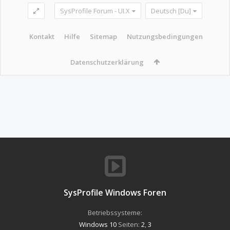
SysProfile Forum - UI.X
Deutsch [Du]
Kontakt
Hilfe
Sitemap
Nutzungsbedingungen
Datenschutzerklärung
SysProfile Windows Foren
Betriebssysteme:
Windows 10
Seiten:
2
,
3