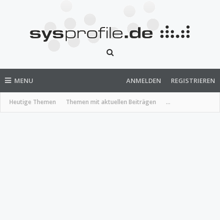
MENU
ANMELDEN
REGISTRIEREN
Heutige Themen
Themen mit aktuellen Beiträgen
...