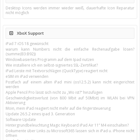
Desktop Icons werden immer wieder weiß, dauerhafte Icon Reparatur
nicht möglich
XboX Support
iPad 7 iOS 18 gewünscht
warum kann Numbers nicht die einfache Rechenaufgabe lösen?
(summe(B3:B92))
Windowbasiertes Programm auf dem Ipad nutzen
Wie installiere ich ein selbst-signiertes SSL-Zertifikat?
iPad Leiste mit Textvorschlägen (QuickType) reagiert nicht
eSIM im iPad verwenden
Postfach auf einem alten iPad mini (os12.5.2) kann nicht eingerichtet
werden
Apple Pencil Pro lässt sich nicht zu „Wo ist?“ hinzufügen
Geschwindigkeitsverlust (von 800 Mbit auf 50Mbit) im WLAN bei VPN
Aktivierung
Moin, mein iPad reagiert nicht mehr auf die fingersteuerung
Update 26.5.2 eines ipad 3. Generation
Software-Update
Hintergrundbeleuchtung Magic Keyboard iPad Air 11’’ M4 einschalten?
Dokumente über Links zu Microsoft365 lassen sich in iPad u. iPhone nicht
öffnen