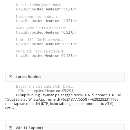
Nach fast zehn Jahren: Intel...
NewsBot
posted
Heute um 11:52 Uhr
Nvidia warnt vor kritischer...
NewsBot
posted
Heute um 11:32 Uhr
AMD Ryzen 7 7700X3D im Test:...
NewsBot
posted
Heute um 10:52 Uhr
Notruf 112 - Die Feuerwehr...
NewsBot
posted
Heute um 10:22 Uhr
Von Black Flag bis Battlefield...
NewsBot
posted
Heute um 09:42 Uhr
Latest Replies
Bagaimana cara buka Blokir bale...
123tomla
replied
Heute um 05:29 Uhr
Cukup hubungi layanan pelanggan resmi BTN di nomor BTN Call
1500286 atau WhatsApp resmi di +628137775558 / +6282282211196,
dan siapkan data diri (KTP, buku tabungan, dan nomor kartu ATM)
untuk…
Win 11 Support