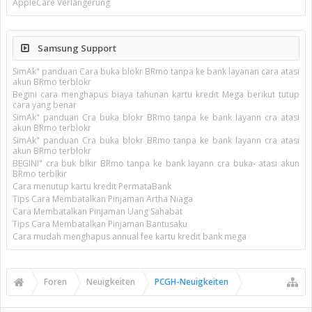
AppleCare Verlängerung
Samsung Support
SimAk" panduan Cara buka blokr BRmo tanpa ke bank layanan cara atasi
akun BRmo terblokr
Begini cara menghapus biaya tahunan kartu kredit Mega berikut tutup
cara yang benar
SimAk" panduan Cra buka blokr BRmo tanpa ke bank layann cra atasi
akun BRmo terblokr
SimAk" panduan Cra buka blokr BRmo tanpa ke bank layann cra atasi
akun BRmo terblokr
BEGINI" cra buk blkir BRmo tanpa ke bank layann cra buka- atasi akun
BRmo terblkir
Cara menutup kartu kredit PermataBank
Tips Cara Membatalkan Pinjaman Artha Niaga
Cara Membatalkan Pinjaman Uang Sahabat
Tips Cara Membatalkan Pinjaman Bantusaku
Cara mudah menghapus annual fee kartu kredit bank mega
Foren
Neuigkeiten
PCGH-Neuigkeiten