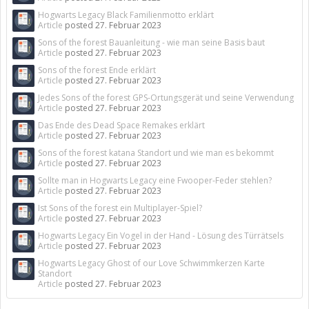
Hogwarts Legacy Black Familienmotto erklärt
Article
posted
27. Februar 2023
Sons of the forest Bauanleitung - wie man seine Basis baut
Article
posted
27. Februar 2023
Sons of the forest Ende erklärt
Article
posted
27. Februar 2023
Jedes Sons of the forest GPS-Ortungsgerät und seine Verwendung
Article
posted
27. Februar 2023
Das Ende des Dead Space Remakes erklärt
Article
posted
27. Februar 2023
Sons of the forest katana Standort und wie man es bekommt
Article
posted
27. Februar 2023
Sollte man in Hogwarts Legacy eine Fwooper-Feder stehlen?
Article
posted
27. Februar 2023
Ist Sons of the forest ein Multiplayer-Spiel?
Article
posted
27. Februar 2023
Hogwarts Legacy Ein Vogel in der Hand - Lösung des Türrätsels
Article
posted
27. Februar 2023
Hogwarts Legacy Ghost of our Love Schwimmkerzen Karte
Standort
Article
posted
27. Februar 2023