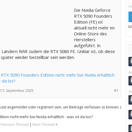
H
Die Nvidia Geforce
RTX 5090 Founders
Edition (FE) ist
b
aktuell nicht mehr im
Online-Store des
Herstellers
aufgeführt. In
 Ländern fehlt zudem die RTX 5080 FE. Unklar ist, ob diese
 später wieder bestellbar sein werden.
Ar
 RTX 5090 Founders Edition nicht mehr bei Nvida erhältlich
t da los?
13. September 2025
#1
Ar
sst angemeldet oder registriert sein, um Beiträge verfassen zu können. )
ion nicht mehr bei Nvida erhältlich - was ist da los?
Previous Thread
|
Next Thread
>