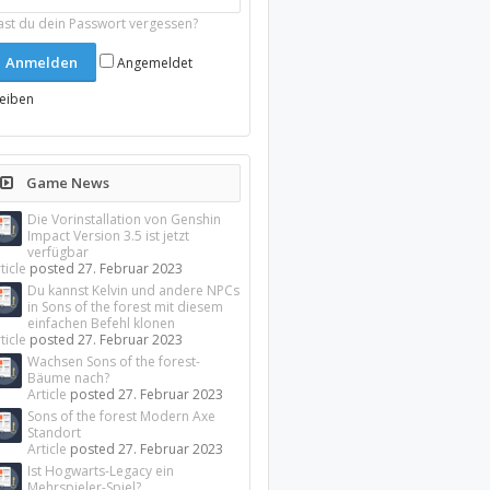
ast du dein Passwort vergessen?
Angemeldet
leiben
Game News
Die Vorinstallation von Genshin
Impact Version 3.5 ist jetzt
verfügbar
ticle
posted
27. Februar 2023
Du kannst Kelvin und andere NPCs
in Sons of the forest mit diesem
einfachen Befehl klonen
ticle
posted
27. Februar 2023
Wachsen Sons of the forest-
Bäume nach?
Article
posted
27. Februar 2023
Sons of the forest Modern Axe
Standort
Article
posted
27. Februar 2023
Ist Hogwarts-Legacy ein
Mehrspieler-Spiel?