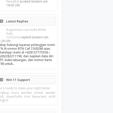
NewsBot
posted
Gestern um
18:02 Uhr
Latest Replies
Bagaimana cara buka Blokir
bale...
123tomla
replied
Gestern um
5:29 Uhr
ukup hubungi layanan pelanggan resmi
TN di nomor BTN Call 1500286 atau
hatsApp resmi di +628137775558 /
6282282211196, dan siapkan data diri
KTP, buku tabungan, dan nomor kartu
TM) untuk…
Win 11 Support
e's ready to make your night better
esktop Icons werden immer wieder
eiß, dauerhafte Icon Reparatur nicht
öglich