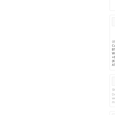
0
C
B
W
+
(
A
Sh
D
w
m