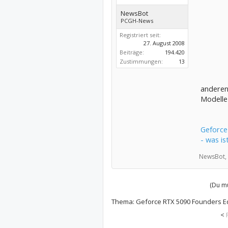
NewsBot
PCGH-News
Registriert seit:
27. August 2008
Beiträge:
194.420
Zustimmungen:
13
anderen
Modelle
Geforce
- was is
NewsBot,
(Du mu
Thema:
Geforce RTX 5090 Founders Edit
<