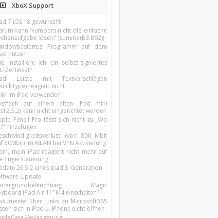
XboX Support
Pad 7 iOS 18 gewünscht
arum kann Numbers nicht die einfache
echenaufgabe lösen? (summe(B3:B92))
indowbasiertes Programm auf dem
pad nutzen
e installiere ich ein selbst-signiertes
L-Zertifikat?
Pad Leiste mit Textvorschlägen
uickType) reagiert nicht
SIM im iPad verwenden
ostfach auf einem alten iPad mini
s12.5.2) kann nicht eingerichtet werden
ple Pencil Pro lässt sich nicht zu „Wo
t?“ hinzufügen
eschwindigkeitsverlust (von 800 Mbit
uf 50Mbit) im WLAN bei VPN Aktivierung
oin, mein iPad reagiert nicht mehr auf
ie fingersteuerung
pdate 26.5.2 eines ipad 3. Generation
oftware-Update
intergrundbeleuchtung Magic
yboard iPad Air 11’’ M4 einschalten?
okumente über Links zu Microsoft365
ssen sich in iPad u. iPhone nicht öffnen
ppleCare Verlängerung