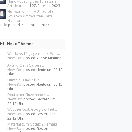
Hand - Lösung des Türrätsels
Article
posted
27. Februar 2023
Hogwarts Legacy Ghost of our
Love Schwimmkerzen Karte
Standort
ticle
posted
27. Februar 2023
Neue Themen
Windows 11 gegen Linux: Was...
NewsBot
posted
Vor 56 Minuten
Akte X: Chris Carters...
NewsBot
posted
Heute um 00:12
Uhr
Humble Bundle für...
NewsBot
posted
Heute um 00:12
Uhr
Deutscher Einzelhandel...
NewsBot
posted
Gestern um
22:12 Uhr
WeatherNext: Google öffnet...
NewsBot
posted
Gestern um
22:12 Uhr
Material zum Gothic 2 Remake...
NewsBot
posted
Gestern um