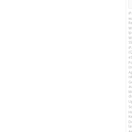
i
w
R
W
I
Wi
SS
i
(Q
e
P
(o
Ap
is
G
a
M
d
U
S
H
Ke
D
la
A