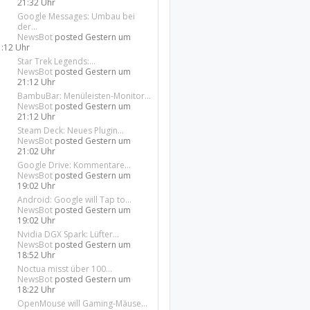
21:32 Uhr
Google Messages: Umbau bei
der...
NewsBot
posted
Gestern um
1:12 Uhr
Star Trek Legends:...
NewsBot
posted
Gestern um
21:12 Uhr
BambuBar: Menüleisten-Monitor...
NewsBot
posted
Gestern um
21:12 Uhr
Steam Deck: Neues Plugin...
NewsBot
posted
Gestern um
21:02 Uhr
Google Drive: Kommentare...
NewsBot
posted
Gestern um
19:02 Uhr
Android: Google will Tap to...
NewsBot
posted
Gestern um
19:02 Uhr
Nvidia DGX Spark: Lüfter...
NewsBot
posted
Gestern um
18:52 Uhr
Noctua misst über 100...
NewsBot
posted
Gestern um
18:22 Uhr
OpenMouse will Gaming-Mäuse...