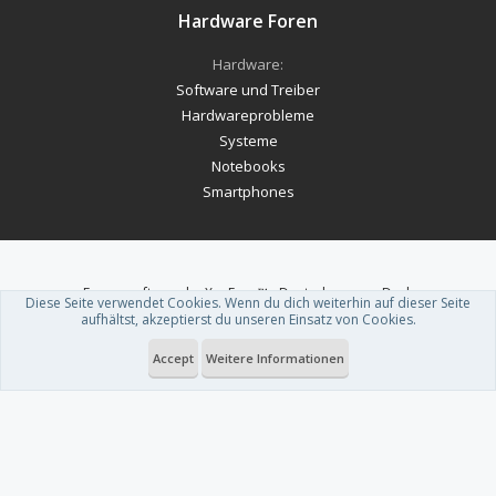
Hardware Foren
Hardware:
Software und Treiber
Hardwareprobleme
Systeme
Notebooks
Smartphones
Forum software by XenForo™
-
Deutsch von xenDach
Diese Seite verwendet Cookies. Wenn du dich weiterhin auf dieser Seite
Theme designed by
ThemeHouse
.
aufhältst, akzeptierst du unseren Einsatz von Cookies.
Accept
Weitere Informationen
Du betrachtest gerade: Geforce RTX 5060 (Ti): Nvidia gibt die Release-
Termine offiziell bekannt und senkt die Preise