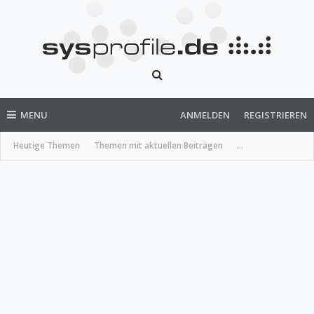
MENU
ANMELDEN
REGISTRIEREN
Heutige Themen
Themen mit aktuellen Beiträgen
...