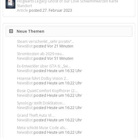
Hogwarts Legacy Ghost of our Love Schwimmkerzen Karte
Standort
Article
posted
27. Februar 2023
Neue Themen
Steam verschenkt „sehr positiv“...
NewsBot
posted
Vor 21 Minuten
Stromkosten ab 2029 neu...
NewsBot
posted
Vor 51 Minuten
Ex-Entwickler über GTA 6: „Sie...
NewsBot
posted
Heute um 16:32 Uhr
Hisense führt Dolby Vision 2...
NewsBot
posted
Heute um 16:22 Uhr
Bose QuietComfort Kopfhörer (2....
NewsBot
posted
Heute um 16:22 Uhr
Synology stellt DiskStation...
NewsBot
posted
Heute um 16:22 Uhr
Grand Theft Auto VI:...
NewsBot
posted
Heute um 16:22 Uhr
Meta schickt Muse Code als...
NewsBot
posted
Heute um 16:22 Uhr