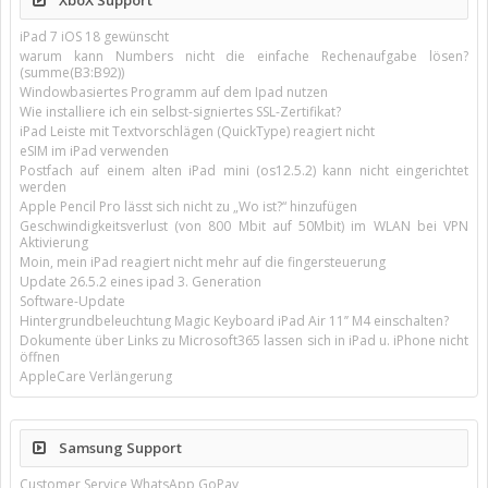
XboX Support
iPad 7 iOS 18 gewünscht
warum kann Numbers nicht die einfache Rechenaufgabe lösen?
(summe(B3:B92))
Windowbasiertes Programm auf dem Ipad nutzen
Wie installiere ich ein selbst-signiertes SSL-Zertifikat?
iPad Leiste mit Textvorschlägen (QuickType) reagiert nicht
eSIM im iPad verwenden
Postfach auf einem alten iPad mini (os12.5.2) kann nicht eingerichtet
werden
Apple Pencil Pro lässt sich nicht zu „Wo ist?“ hinzufügen
Geschwindigkeitsverlust (von 800 Mbit auf 50Mbit) im WLAN bei VPN
Aktivierung
Moin, mein iPad reagiert nicht mehr auf die fingersteuerung
Update 26.5.2 eines ipad 3. Generation
Software-Update
Hintergrundbeleuchtung Magic Keyboard iPad Air 11’’ M4 einschalten?
Dokumente über Links zu Microsoft365 lassen sich in iPad u. iPhone nicht
öffnen
AppleCare Verlängerung
Samsung Support
Customer Service WhatsApp GoPay