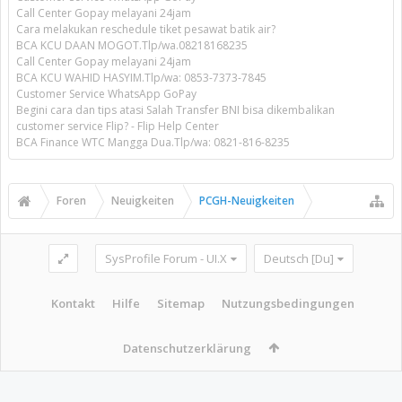
Call Center Gopay melayani 24jam
Cara melakukan reschedule tiket pesawat batik air?
BCA KCU DAAN MOGOT.Tlp/wa.08218168235
Call Center Gopay melayani 24jam
BCA KCU WAHID HASYIM.Tlp/wa: 0853-7373-7845
Customer Service WhatsApp GoPay
Begini cara dan tips atasi Salah Transfer BNI bisa dikembalikan
customer service Flip? - Flip Help Center
BCA Finance WTC Mangga Dua.Tlp/wa: 0821-816-8235
Foren
Neuigkeiten
PCGH-Neuigkeiten
SysProfile Forum - UI.X
Deutsch [Du]
Kontakt
Hilfe
Sitemap
Nutzungsbedingungen
Datenschutzerklärung