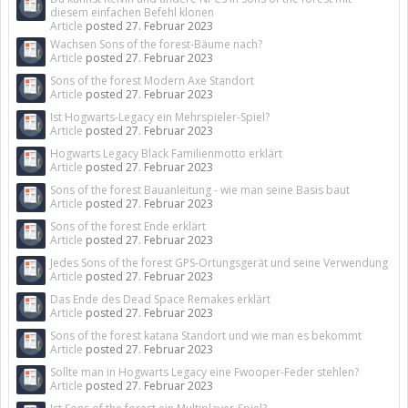
diesem einfachen Befehl klonen
Article
posted
27. Februar 2023
Wachsen Sons of the forest-Bäume nach?
Article
posted
27. Februar 2023
Sons of the forest Modern Axe Standort
Article
posted
27. Februar 2023
Ist Hogwarts-Legacy ein Mehrspieler-Spiel?
Article
posted
27. Februar 2023
Hogwarts Legacy Black Familienmotto erklärt
Article
posted
27. Februar 2023
Sons of the forest Bauanleitung - wie man seine Basis baut
Article
posted
27. Februar 2023
Sons of the forest Ende erklärt
Article
posted
27. Februar 2023
Jedes Sons of the forest GPS-Ortungsgerät und seine Verwendung
Article
posted
27. Februar 2023
Das Ende des Dead Space Remakes erklärt
Article
posted
27. Februar 2023
Sons of the forest katana Standort und wie man es bekommt
Article
posted
27. Februar 2023
Sollte man in Hogwarts Legacy eine Fwooper-Feder stehlen?
Article
posted
27. Februar 2023