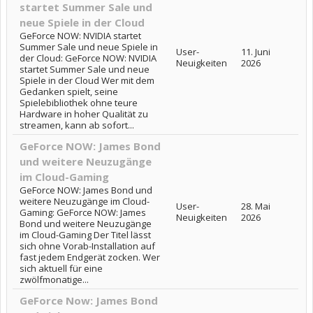
startet Summer Sale und
neue Spiele in der Cloud
GeForce NOW: NVIDIA startet
Summer Sale und neue Spiele in
User-
11. Juni
der Cloud: GeForce NOW: NVIDIA
Neuigkeiten
2026
startet Summer Sale und neue
Spiele in der Cloud Wer mit dem
Gedanken spielt, seine
Spielebibliothek ohne teure
Hardware in hoher Qualität zu
streamen, kann ab sofort...
GeForce NOW: James Bond
und weitere Neuzugänge
im Cloud-Gaming
GeForce NOW: James Bond und
weitere Neuzugänge im Cloud-
User-
28. Mai
Gaming: GeForce NOW: James
Neuigkeiten
2026
Bond und weitere Neuzugänge
im Cloud-Gaming Der Titel lässt
sich ohne Vorab-Installation auf
fast jedem Endgerät zocken. Wer
sich aktuell für eine
zwölfmonatige...
GeForce Now: James Bond