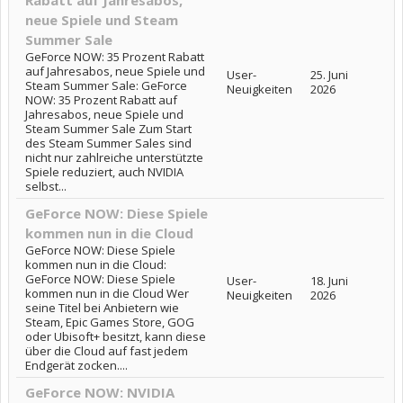
Rabatt auf Jahresabos,
neue Spiele und Steam
Summer Sale
GeForce NOW: 35 Prozent Rabatt
auf Jahresabos, neue Spiele und
User-
25. Juni
Steam Summer Sale: GeForce
Neuigkeiten
2026
NOW: 35 Prozent Rabatt auf
Jahresabos, neue Spiele und
Steam Summer Sale Zum Start
des Steam Summer Sales sind
nicht nur zahlreiche unterstützte
Spiele reduziert, auch NVIDIA
selbst...
GeForce NOW: Diese Spiele
kommen nun in die Cloud
GeForce NOW: Diese Spiele
kommen nun in die Cloud:
GeForce NOW: Diese Spiele
User-
18. Juni
kommen nun in die Cloud Wer
Neuigkeiten
2026
seine Titel bei Anbietern wie
Steam, Epic Games Store, GOG
oder Ubisoft+ besitzt, kann diese
über die Cloud auf fast jedem
Endgerät zocken....
GeForce NOW: NVIDIA