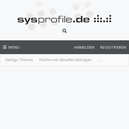
MENU
ANMELDEN
REGISTRIEREN
Heutige Themen
Themen mit aktuellen Beiträgen
...