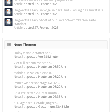
Ist Sons of the forest ein Multiplayer-Spiel?
Article
posted
27. Februar 2023
Hogwarts Legacy Ein Vogel in der Hand - Lösung des Türrätsels
Article
posted
27. Februar 2023
Hogwarts Legacy Ghost of our Love Schwimmkerzen Karte
Standort
Article
posted
27. Februar 2023
Neue Themen
Dolby Vision 2 startet per...
NewsBot
posted
Vor 36 Minuten
Vier Milliardenfilme schon...
NewsBot
posted
Heute um 08:52 Uhr
Mobiles Bezahlen bleibt in...
NewsBot
posted
Heute um 08:22 Uhr
Immer wieder sonntags KW 32:...
NewsBot
posted
Heute um 08:22 Uhr
RAM-Preise wie 2007: KI-Boom...
NewsBot
posted
Heute um 06:33 Uhr
KI-Diagnosen: Gerade jüngere...
NewsBot
posted
Gestern um 23:43 Uhr