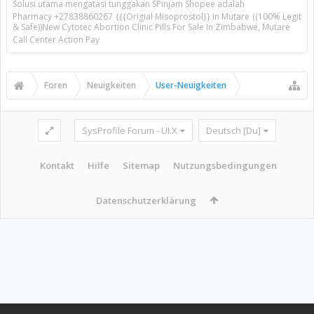
Solusi utama mengatasi tunggakan SPinjam Shopee adalah
Pharmacy +27838860267 {{{Origial Misoprostol}} In Mutare ((100% Legit
& Safe))New Cytotec Abortion Clinic Pills For Sale In Zimbabwe, Mutare
Call Center Action Pay
Foren
Neuigkeiten
User-Neuigkeiten
SysProfile Forum - UI.X
Deutsch [Du]
Kontakt
Hilfe
Sitemap
Nutzungsbedingungen
Datenschutzerklärung