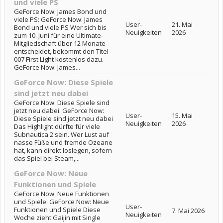
und viele PS
GeForce Now: James Bond und
viele PS: GeForce Now: James
User-
21. Mai
Bond und viele PS Wer sich bis
Neuigkeiten
2026
zum 10. Juni für eine Ultimate-
Mitgliedschaft über 12 Monate
entscheidet, bekommt den Titel
007 First Light kostenlos dazu.
GeForce Now: James...
GeForce Now: Diese Spiele
sind jetzt neu dabei
GeForce Now: Diese Spiele sind
jetzt neu dabei: GeForce Now:
User-
15. Mai
Diese Spiele sind jetzt neu dabei
Neuigkeiten
2026
Das Highlight dürfte für viele
Subnautica 2 sein. Wer Lust auf
nasse Füße und fremde Ozeane
hat, kann direkt loslegen, sofern
das Spiel bei Steam,...
GeForce Now: Neue
Funktionen und Spiele
GeForce Now: Neue Funktionen
und Spiele: GeForce Now: Neue
User-
Funktionen und Spiele Diese
7. Mai 2026
Neuigkeiten
Woche zieht Gaijin mit Single