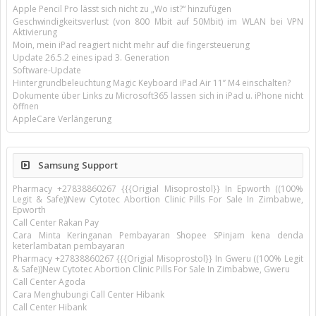
Apple Pencil Pro lässt sich nicht zu „Wo ist?“ hinzufügen
Geschwindigkeitsverlust (von 800 Mbit auf 50Mbit) im WLAN bei VPN
Aktivierung
Moin, mein iPad reagiert nicht mehr auf die fingersteuerung
Update 26.5.2 eines ipad 3. Generation
Software-Update
Hintergrundbeleuchtung Magic Keyboard iPad Air 11’’ M4 einschalten?
Dokumente über Links zu Microsoft365 lassen sich in iPad u. iPhone nicht
öffnen
AppleCare Verlängerung
Samsung Support
Pharmacy +27838860267 {{{Origial Misoprostol}} In Epworth ((100%
Legit & Safe))New Cytotec Abortion Clinic Pills For Sale In Zimbabwe,
Epworth
Call Center Rakan Pay
Cara Minta Keringanan Pembayaran Shopee SPinjam kena denda
keterlambatan pembayaran
Pharmacy +27838860267 {{{Origial Misoprostol}} In Gweru ((100% Legit
& Safe))New Cytotec Abortion Clinic Pills For Sale In Zimbabwe, Gweru
Call Center Agoda
Cara Menghubungi Call Center Hibank
Call Center Hibank