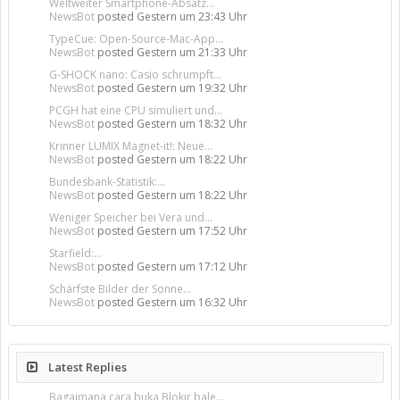
Weltweiter Smartphone-Absatz...
NewsBot
posted
Gestern um 23:43 Uhr
TypeCue: Open-Source-Mac-App...
NewsBot
posted
Gestern um 21:33 Uhr
G-SHOCK nano: Casio schrumpft...
NewsBot
posted
Gestern um 19:32 Uhr
PCGH hat eine CPU simuliert und...
NewsBot
posted
Gestern um 18:32 Uhr
Krinner LUMIX Magnet-it!: Neue...
NewsBot
posted
Gestern um 18:22 Uhr
Bundesbank-Statistik:...
NewsBot
posted
Gestern um 18:22 Uhr
Weniger Speicher bei Vera und...
NewsBot
posted
Gestern um 17:52 Uhr
Starfield:...
NewsBot
posted
Gestern um 17:12 Uhr
Schärfste Bilder der Sonne...
NewsBot
posted
Gestern um 16:32 Uhr
Latest Replies
Bagaimana cara buka Blokir bale...