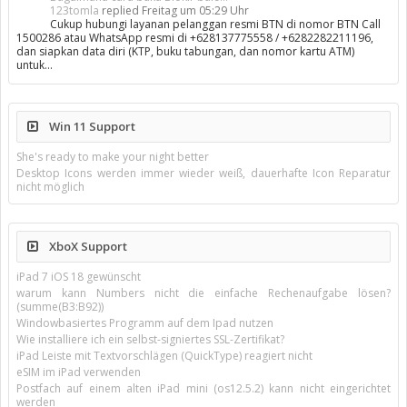
123tomla
replied
Freitag um 05:29 Uhr
Cukup hubungi layanan pelanggan resmi BTN di nomor BTN Call
1500286 atau WhatsApp resmi di +628137775558 / +6282282211196,
dan siapkan data diri (KTP, buku tabungan, dan nomor kartu ATM)
untuk…
Win 11 Support
She's ready to make your night better
Desktop Icons werden immer wieder weiß, dauerhafte Icon Reparatur
nicht möglich
XboX Support
iPad 7 iOS 18 gewünscht
warum kann Numbers nicht die einfache Rechenaufgabe lösen?
(summe(B3:B92))
Windowbasiertes Programm auf dem Ipad nutzen
Wie installiere ich ein selbst-signiertes SSL-Zertifikat?
iPad Leiste mit Textvorschlägen (QuickType) reagiert nicht
eSIM im iPad verwenden
Postfach auf einem alten iPad mini (os12.5.2) kann nicht eingerichtet
werden