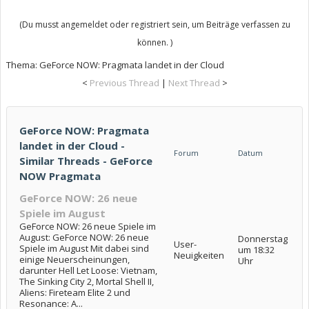
(Du musst angemeldet oder registriert sein, um Beiträge verfassen zu
können. )
Thema:
GeForce NOW: Pragmata landet in der Cloud
<
Previous Thread
|
Next Thread
>
GeForce NOW: Pragmata
landet in der Cloud -
Forum
Datum
Similar Threads - GeForce
NOW Pragmata
GeForce NOW: 26 neue
Spiele im August
GeForce NOW: 26 neue Spiele im
August: GeForce NOW: 26 neue
Donnerstag
User-
Spiele im August Mit dabei sind
um 18:32
Neuigkeiten
einige Neuerscheinungen,
Uhr
darunter Hell Let Loose: Vietnam,
The Sinking City 2, Mortal Shell II,
Aliens: Fireteam Elite 2 und
Resonance: A...