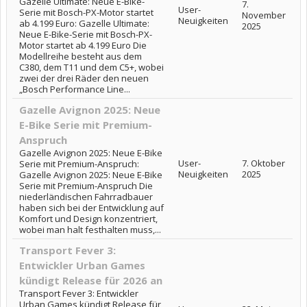
Gazelle Ultimate: Neue E-Bike-
7.
User-
Serie mit Bosch-PX-Motor startet
November
Neuigkeiten
ab 4.199 Euro: Gazelle Ultimate:
2025
Neue E-Bike-Serie mit Bosch-PX-
Motor startet ab 4.199 Euro Die
Modellreihe besteht aus dem
C380, dem T11 und dem C5+, wobei
zwei der drei Räder den neuen
„Bosch Performance Line...
Gazelle Avignon 2025: Neue
E-Bike Serie mit Premium-
Anspruch
Gazelle Avignon 2025: Neue E-Bike
User-
7. Oktober
Serie mit Premium-Anspruch:
Neuigkeiten
2025
Gazelle Avignon 2025: Neue E-Bike
Serie mit Premium-Anspruch Die
niederländischen Fahrradbauer
haben sich bei der Entwicklung auf
Komfort und Design konzentriert,
wobei man halt festhalten muss,...
Transport Fever 3:
Entwickler Urban Games
kündigt Release für 2026 an
Transport Fever 3: Entwickler
Urban Games kündigt Release für