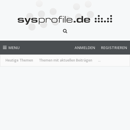
MENU
ANMELDEN
REGISTRIEREN
Heutige Themen
Themen mit aktuellen Beiträgen
...