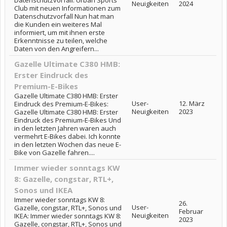
Datenschutzvorfall: Urban Sports
Neuigkeiten
2024
Club mit neuen Informationen zum
Datenschutzvorfall Nun hat man
die Kunden ein weiteres Mal
informiert, um mit ihnen erste
Erkenntnisse zu teilen, welche
Daten von den Angreifern...
Gazelle Ultimate C380 HMB:
Erster Eindruck des
Premium-E-Bikes
Gazelle Ultimate C380 HMB: Erster
User-
12. März
Eindruck des Premium-E-Bikes:
Neuigkeiten
2023
Gazelle Ultimate C380 HMB: Erster
Eindruck des Premium-E-Bikes Und
in den letzten Jahren waren auch
vermehrt E-Bikes dabei. Ich konnte
in den letzten Wochen das neue E-
Bike von Gazelle fahren....
Immer wieder sonntags KW
8: Gazelle, congstar, RTL+,
Sonos und IKEA
Immer wieder sonntags KW 8:
26.
User-
Gazelle, congstar, RTL+, Sonos und
Februar
Neuigkeiten
IKEA: Immer wieder sonntags KW 8:
2023
Gazelle, congstar, RTL+, Sonos und