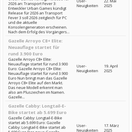
User-
22. Mai
2026 an: Transport Fever 3:
Neuigkeiten
2025
Entwickler Urban Games kündigt
Release für 2026 an Transport
Fever 3 soll 2026 zeitgleich für PC
und die aktuelle
Konsolengeneration erscheinen.
Nach dem Erfolg des Vorgängers...
Gazelle Arroyo C8+ Elite:
Neuauflage startet für
rund 3.900 Euro
Gazelle Arroyo C8+ Elite:
Neuauflage startet für rund 3.900
User-
19. April
Euro: Gazelle Arroyo C8+ Elite:
Neuigkeiten
2025
Neuauflage startet für rund 3.900
Euro Nun bringt man das Gazelle
Arroyo C8+ Elite auf den Markt.
Das neue Modell erkennt man
also am Pluszeichen im Namen.
Gazelle...
Gazelle Cabby: Longtail-E-
Bike startet ab 5.699 Euro
Gazelle Cabby: Longtail-E-Bike
startet ab 5.699 Euro: Gazelle
User-
17. März
Cabby: Longtail-E-Bike startet ab
Neuigkeiten
2025