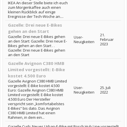
IKEA An dieser Stelle biete ich euch
zum Morgenkaffee auch einen
kleinen Rückblick auf einige
Ereignisse der Tech-Woche an....
Gazelle: Drei neue E-Bikes
gehen an den Start
21.
Gazelle: Drei neue E-Bikes gehen
User-
Februar
an den Start: Gazelle: Drei neue E-
Neuigkeiten
2023
Bikes gehen an den Start . .
Gazelle: Drei neue E-Bikes gehen
an den Start
Gazelle Avignon C380 HMB
Limited vorgestellt: E-Bike
kostet 4.500 Euro
Gazelle Avignon C380 HMB Limited
vorgestellt: E-Bike kostet 4.500
User-
25. Juli
Euro: Gazelle Avignon C380 HMB
Neuigkeiten
2022
Limited vorgestellt: E-Bike kostet
4.500 Euro Der Hersteller
verspricht sein „komfortabelstes
E-Bikes“ bis dato. Das Avignon
C380 HMB Limited hat einen
Rahmen, in dem ein...
Gazelle Curb: Neues Urban-E-Bike mit Bosch Hub Line vorgestellt