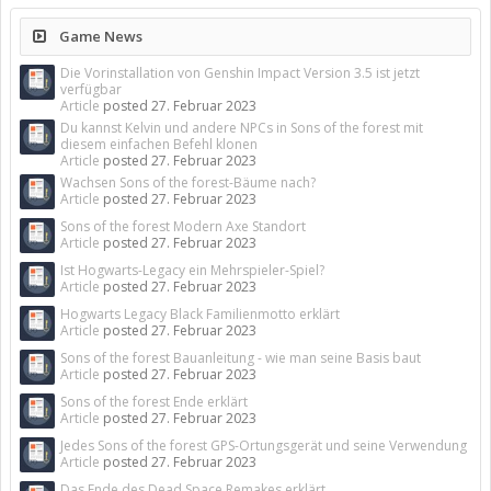
Game News
Die Vorinstallation von Genshin Impact Version 3.5 ist jetzt
verfügbar
Article
posted
27. Februar 2023
Du kannst Kelvin und andere NPCs in Sons of the forest mit
diesem einfachen Befehl klonen
Article
posted
27. Februar 2023
Wachsen Sons of the forest-Bäume nach?
Article
posted
27. Februar 2023
Sons of the forest Modern Axe Standort
Article
posted
27. Februar 2023
Ist Hogwarts-Legacy ein Mehrspieler-Spiel?
Article
posted
27. Februar 2023
Hogwarts Legacy Black Familienmotto erklärt
Article
posted
27. Februar 2023
Sons of the forest Bauanleitung - wie man seine Basis baut
Article
posted
27. Februar 2023
Sons of the forest Ende erklärt
Article
posted
27. Februar 2023
Jedes Sons of the forest GPS-Ortungsgerät und seine Verwendung
Article
posted
27. Februar 2023
Das Ende des Dead Space Remakes erklärt