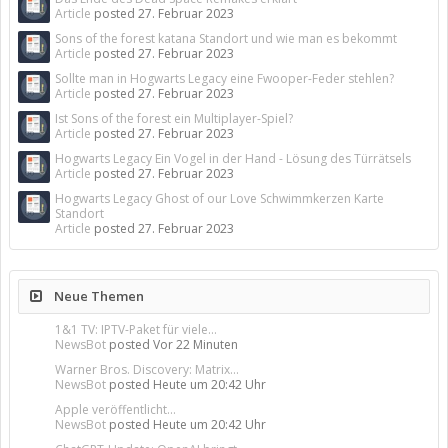
Article
posted
27. Februar 2023
Sons of the forest katana Standort und wie man es bekommt
Article
posted
27. Februar 2023
Sollte man in Hogwarts Legacy eine Fwooper-Feder stehlen?
Article
posted
27. Februar 2023
Ist Sons of the forest ein Multiplayer-Spiel?
Article
posted
27. Februar 2023
Hogwarts Legacy Ein Vogel in der Hand - Lösung des Türrätsels
Article
posted
27. Februar 2023
Hogwarts Legacy Ghost of our Love Schwimmkerzen Karte
Standort
Article
posted
27. Februar 2023
Neue Themen
1&1 TV: IPTV-Paket für viele...
NewsBot
posted
Vor 22 Minuten
Warner Bros. Discovery: Matrix...
NewsBot
posted
Heute um 20:42 Uhr
Apple veröffentlicht...
NewsBot
posted
Heute um 20:42 Uhr