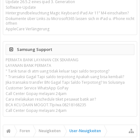
Update 26.5.2 eines ipad 3. Generation
Software-Update
Hintergrundbeleuchtung Magic Keyboard iPad Air 11’’ M4 einschalten?
Dokumente über Links zu Microsoft365 lassen sich in iPad u. iPhone nicht
öffnen
AppleCare Verlängerung
Samsung Support
PERMATA BANK LAYANAN CEK SEKARANG
LAYANAN BANK PERMATA
" Tarik tunai di atm uang tidak keluar tapi saldo terpotong?
" Transaksi Gagal Tapi saldo terpotong Apakah uang bisa kembali?
Jika transaksi transfer BN Gagal Tapi Saldo Terpotong? Ini Solusinya
Customer Service WhatsApp GoPay
Call Center Gopay melayani 24jam
Cara melakukan reschedule tiket pesawat batik air?
BCA KCU DAAN MOGOT.Tlp/wa.08218168235
Call Center Gopay melayani 24jam
Foren
Neuigkeiten
User-Neuigkeiten