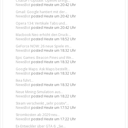
ChatGPT-Update: OpenAI bringt...
NewsBot
posted
Heute um 20:42 Uhr
Gmail: Google hantiert mit der...
NewsBot
posted
Heute um 20:42 Uhr
Opera 134: Vertikale Tabs und...
NewsBot
posted
Heute um 20:42 Uhr
Macbook Neo erhöht den Druck:...
NewsBot
posted
Heute um 18:52 Uhr
GeForce NOW: 26 neue Spiele im...
NewsBot
posted
Heute um 18:32 Uhr
Epic Games: Beacon Pines und We...
NewsBot
posted
Heute um 18:32 Uhr
Google Maps: Ask Maps bestellt...
NewsBot
posted
Heute um 18:32 Uhr
Ikea führt...
NewsBot
posted
Heute um 18:32 Uhr
Neue Mining-Simulation aus...
NewsBot
posted
Heute um 18:22 Uhr
Steam verschenkt „sehr positiv“...
NewsBot
posted
Heute um 17:52 Uhr
Stromkosten ab 2029 neu...
NewsBot
posted
Heute um 17:22 Uhr
Ex-Entwickler über GTA 6: „Sie...