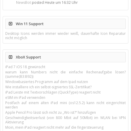
NewsBot
posted
Heute um 16:32 Uhr
Win 11 Support
Desktop Icons werden immer wieder weiß, dauerhafte Icon Reparatur
nicht möglich
XboX Support
iPad 7 iOS 18 gewünscht
warum kann Numbers nicht die einfache Rechenaufgabe lösen?
(summe(B3:B92))
Windowbasiertes Programm auf dem Ipad nutzen
Wie installiere ich ein selbst-signiertes SSL-Zertifikat?
iPad Leiste mit Textvorschlägen (QuickType) reagiert nicht
eSIM im iPad verwenden
Postfach auf einem alten iPad mini (os12.5.2) kann nicht eingerichtet
werden
Apple Pencil Pro lässt sich nicht zu „Wo ist?“ hinzufügen
Geschwindigkeitsverlust (von 800 Mbit auf 50Mbit) im WLAN bei VPN
Aktivierung
Moin, mein iPad reagiert nicht mehr auf die fingersteuerung