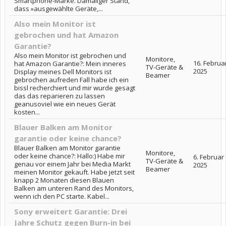
Smartphone-Marke. Damaliger Stand,
dass »ausgewählte Geräte,...
Also mein Monitor ist
gebrochen und hat Amazon
Garantie?
Also mein Monitor ist gebrochen und
Monitore,
16. Februa
hat Amazon Garantie?: Mein inneres
TV-Geräte &
2025
Display meines Dell Monitors ist
Beamer
gebrochen aufreden Fall habe ich ein
bissl recherchiert und mir wurde gesagt
das das reparieren zu lassen
geanusoviel wie ein neues Gerät
kosten...
Blauer Balken am Monitor
garantie oder keine chance?
Blauer Balken am Monitor garantie
Monitore,
oder keine chance?: Hallo:) Habe mir
6. Februar
TV-Geräte &
genau vor einem Jahr bei Media Markt
2025
Beamer
meinen Monitor gekauft. Habe jetzt seit
knapp 2 Monaten diesen Blauen
Balken am unteren Rand des Monitors,
wenn ich den PC starte. Kabel...
Sony erweitert Garantie: Drei
Jahre Schutz gegen Burn-in bei