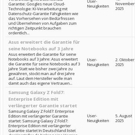
User-
November
Garantie: Googles neue Cloud-
Neuigkeiten
2025
Technologie: KI-Verarbeitung mit
Datenschutz-Garantie Fähigkeiten wie
das Vorhersehen von Bedürfnissen
und Übernehmen von Aufgaben zum
richtigen Zeitpunkt brauchen
ordentlich...
Asus erweitert die Garantie für
seine Notebooks auf 3 Jahre
Asus erweitert die Garantie für seine
Notebooks auf 3 Jahre: Asus erweitert
User-
2. Oktober
die Garantie für seine Notebooks auf 3
Neuigkeiten
2025
Jahre Statt wie bisher zwei Jahre zu
gewähren, stockt man auf drei Jahre
auf. Laut dem Hersteller wolle man
damit auch das eigene Vertrauen...
Samsung Galaxy Z Fold7:
Enterprise Edition mit
verlängerter Garantie startet
Samsung Galaxy Z Fold7: Enterprise
User-
5. August
Edition mit verlängerter Garantie
Neuigkeiten
2025
startet: Samsung Galaxy Z Fold7:
Enterprise Edition mit verlängerter
Garantie startet In Deutschland listet