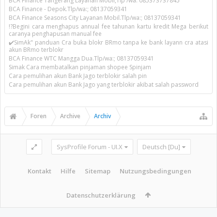
BCA Finance Tangerang Layanan Mobil,Tlp /wa: 085373737845
BCA Finance - Depok.Tlp/wa:; 08137059341
BCA Finance Seasons City Layanan Mobil.Tlp/wa:; 08137059341
!?Begini cara menghapus annual fee tahunan kartu kredit Mega berikut
caranya penghapusan manual fee
✔️SimAk" panduan Cra buka blokr BRmo tanpa ke bank layann cra atasi
akun BRmo terblokr
BCA Finance WTC Mangga Dua.Tlp/wa:; 08137059341
Simak Cara membatalkan pinjaman shopee Spinjam
Cara pemulihan akun Bank Jago terblokir salah pin
Cara pemulihan akun Bank Jago yang terblokir akibat salah password
Foren
Archive
Archiv
SysProfile Forum - UI.X
Deutsch [Du]
Kontakt
Hilfe
Sitemap
Nutzungsbedingungen
Datenschutzerklärung