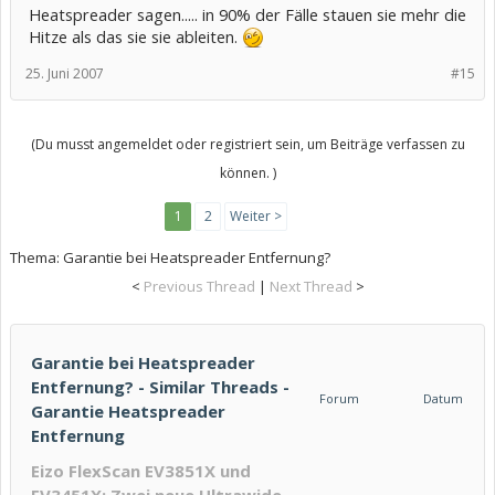
Heatspreader sagen..... in 90% der Fälle stauen sie mehr die
Hitze als das sie sie ableiten.
25. Juni 2007
#15
(Du musst angemeldet oder registriert sein, um Beiträge verfassen zu
können. )
1
2
Weiter >
Thema:
Garantie bei Heatspreader Entfernung?
<
Previous Thread
|
Next Thread
>
Garantie bei Heatspreader
Entfernung? - Similar Threads -
Forum
Datum
Garantie Heatspreader
Entfernung
Eizo FlexScan EV3851X und
EV3451X: Zwei neue Ultrawide-