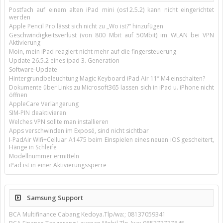
Postfach auf einem alten iPad mini (os12.5.2) kann nicht eingerichtet
werden
Apple Pencil Pro lässt sich nicht zu „Wo ist?“ hinzufügen
Geschwindigkeitsverlust (von 800 Mbit auf 50Mbit) im WLAN bei VPN
Aktivierung
Moin, mein iPad reagiert nicht mehr auf die fingersteuerung
Update 26.5.2 eines ipad 3. Generation
Software-Update
Hintergrundbeleuchtung Magic Keyboard iPad Air 11’’ M4 einschalten?
Dokumente über Links zu Microsoft365 lassen sich in iPad u. iPhone nicht
öffnen
AppleCare Verlängerung
SIM-PIN deaktivieren
Welches VPN sollte man installieren
Apps verschwinden im Exposé, sind nicht sichtbar
I-PadAir Wifi+Celluar A1475 beim Einspielen eines neuen iOS gescheitert,
Hänge in Schleife
Modellnummer ermitteln
iPad ist in einer Aktivierungssperre
Samsung Support
BCA Multifinance Cabang Kedoya.Tlp/wa:; 08137059341