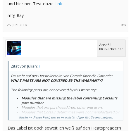
und hier nen Test dazu:
Link
mfg Ray
25. Juni 2007
#8
Area51
BIOS-Schreiber
Zitat von Julian:
↑
Da steht auf der Herstellerseite von Corsair über die Garantie:
WHAT PARTS ARE NOT COVERED BY THE WARRANTY?
The following parts are not covered by this warranty:
Modules that are missing the label containing Corsair’s
part number
Modules that are purchased from other end users
Modules that Corsair determines were not manufactured by
Corsair, i.e., counterfeit Corsair modules
Klicke in dieses Feld, um es in vollständiger Größe anzuzeigen.
Kann mir einer sagen wie das sinngerecht auf Deutsch heißt?
Das Label ist doch soweit ich weiß auf den Heatspreadern