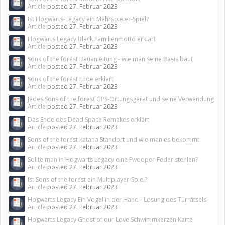
Article
posted
27. Februar 2023
Ist Hogwarts-Legacy ein Mehrspieler-Spiel?
Article
posted
27. Februar 2023
Hogwarts Legacy Black Familienmotto erklärt
Article
posted
27. Februar 2023
Sons of the forest Bauanleitung - wie man seine Basis baut
Article
posted
27. Februar 2023
Sons of the forest Ende erklärt
Article
posted
27. Februar 2023
Jedes Sons of the forest GPS-Ortungsgerät und seine Verwendung
Article
posted
27. Februar 2023
Das Ende des Dead Space Remakes erklärt
Article
posted
27. Februar 2023
Sons of the forest katana Standort und wie man es bekommt
Article
posted
27. Februar 2023
Sollte man in Hogwarts Legacy eine Fwooper-Feder stehlen?
Article
posted
27. Februar 2023
Ist Sons of the forest ein Multiplayer-Spiel?
Article
posted
27. Februar 2023
Hogwarts Legacy Ein Vogel in der Hand - Lösung des Türrätsels
Article
posted
27. Februar 2023
Hogwarts Legacy Ghost of our Love Schwimmkerzen Karte