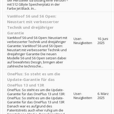
der Hersteller da bislang eine Version –
mit 512 GByte Speicherplatz in der
Farbe Jet Black. In...
VanMoof S6 und S6 Open:
Neustart mit verbesserter
Technik und dreijähriger
Garantie
VanMoof S6 und S6 Open: Neustart mit
User-
10. Juni
verbesserter Technik und dreijähriger
Neuigkeiten
2025
Garantie: VanMoof S6 und S6 Open:
Neustart mit verbesserter Technik und
dreijähriger Garantie Die neuen
Modelle S6 und S6 Open setzen dabei
auf bewährtes Design, bringen aber
zahlreiche technische...
OnePlus: So steht es um die
Update-Garantie für das
OnePlus 13 und 13R
OnePlus: So steht es um die Update-
User-
6. März
Garantie für das OnePlus 13 und 13R:
Neuigkeiten
2025
OnePlus: So steht es um die Update-
Garantie für das OnePlus 13 und 13R
Danach war es aufgrund des
Patentstreits auch eher ruhig um die