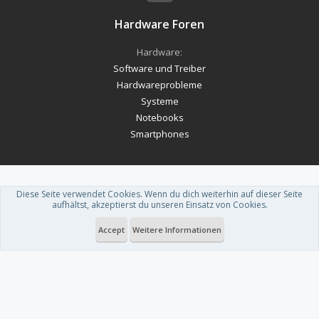
Hardware Foren
Hardware:
Software und Treiber
Hardwareprobleme
Systeme
Notebooks
Smartphones
Diese Seite verwendet Cookies. Wenn du dich weiterhin auf dieser Seite
Forum software by XenForo™
-
Deutsch von xenDach
aufhältst, akzeptierst du unseren Einsatz von Cookies.
Theme designed by
ThemeHouse
.
Accept
Weitere Informationen
Du betrachtest gerade: Garantie bei Heatspreader Entfernung?