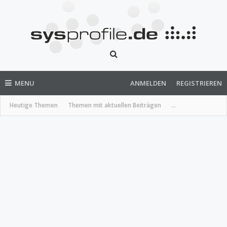
MENU
ANMELDEN
REGISTRIEREN
Heutige Themen
Themen mit aktuellen Beiträgen
...