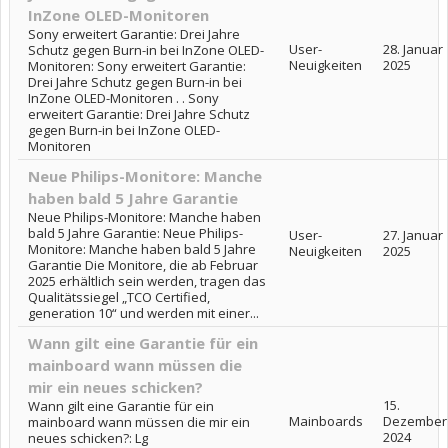
InZone OLED-Monitoren
Sony erweitert Garantie: Drei Jahre
User-
28. Januar
Schutz gegen Burn-in bei InZone OLED-
Neuigkeiten
2025
Monitoren: Sony erweitert Garantie:
Drei Jahre Schutz gegen Burn-in bei
InZone OLED-Monitoren . . Sony
erweitert Garantie: Drei Jahre Schutz
gegen Burn-in bei InZone OLED-
Monitoren
Neue Philips-Monitore: Manche
haben bald 5 Jahre Garantie
Neue Philips-Monitore: Manche haben
bald 5 Jahre Garantie: Neue Philips-
User-
27. Januar
Monitore: Manche haben bald 5 Jahre
Neuigkeiten
2025
Garantie Die Monitore, die ab Februar
2025 erhältlich sein werden, tragen das
Qualitätssiegel „TCO Certified,
generation 10“ und werden mit einer...
Wann gilt eine Garantie für ein
mainboard wann müssen die
mir ein neues schicken?
15.
Wann gilt eine Garantie für ein
Mainboards
Dezember
mainboard wann müssen die mir ein
2024
neues schicken?: Lg