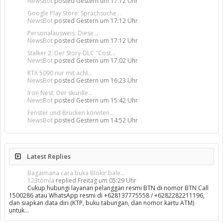
NewsBot
posted
Gestern um 17:12 Uhr
Google Play Store: Sprachsuche...
NewsBot
posted
Gestern um 17:12 Uhr
Personalausweis: Diese...
NewsBot
posted
Gestern um 17:12 Uhr
Stalker 2: Der Story-DLC "Cost...
NewsBot
posted
Gestern um 17:02 Uhr
RTX 5090 nur mit acht...
NewsBot
posted
Gestern um 16:23 Uhr
Iron Nest: Der skurille...
NewsBot
posted
Gestern um 15:42 Uhr
Fenster und Brücken könnten...
NewsBot
posted
Gestern um 14:52 Uhr
Latest Replies
Bagaimana cara buka Blokir bale...
123tomla
replied
Freitag um 05:29 Uhr
Cukup hubungi layanan pelanggan resmi BTN di nomor BTN Call
1500286 atau WhatsApp resmi di +628137775558 / +6282282211196,
dan siapkan data diri (KTP, buku tabungan, dan nomor kartu ATM)
untuk…