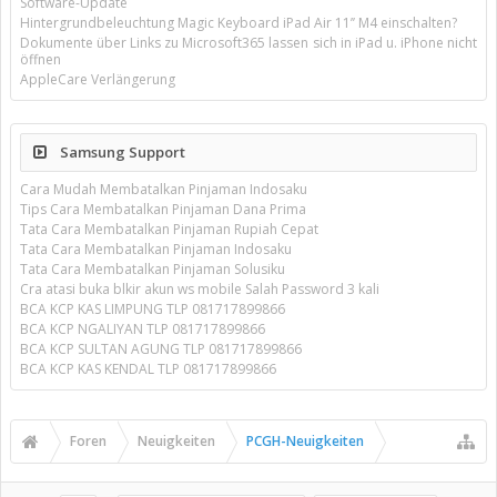
Software-Update
Hintergrundbeleuchtung Magic Keyboard iPad Air 11’’ M4 einschalten?
Dokumente über Links zu Microsoft365 lassen sich in iPad u. iPhone nicht
öffnen
AppleCare Verlängerung
Samsung Support
Cara Mudah Membatalkan Pinjaman Indosaku
Tips Cara Membatalkan Pinjaman Dana Prima
Tata Cara Membatalkan Pinjaman Rupiah Cepat
Tata Cara Membatalkan Pinjaman Indosaku
Tata Cara Membatalkan Pinjaman Solusiku
Cra atasi buka blkir akun ws mobile Salah Password 3 kali
BCA KCP KAS LIMPUNG TLP 081717899866
BCA KCP NGALIYAN TLP 081717899866
BCA KCP SULTAN AGUNG TLP 081717899866
BCA KCP KAS KENDAL TLP 081717899866
Foren
Neuigkeiten
PCGH-Neuigkeiten