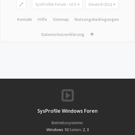
SysProfile Forum - UI.X
Deutsch [Du]
Kontakt
Hilfe
Sitemap
Nutzungsbedingungen
Datenschutzerklärung
SysProfile Windows Foren
Betriebssysteme:
Windows 10
Seiten:
2
,
3