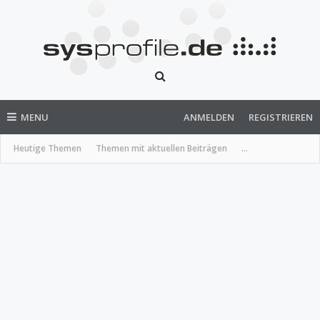
MENU
ANMELDEN
REGISTRIEREN
Heutige Themen
Themen mit aktuellen Beiträgen
...