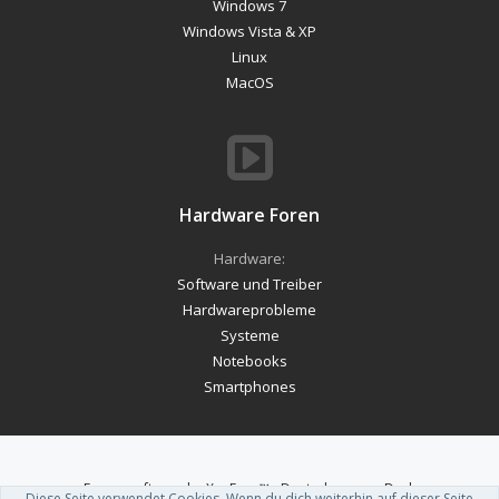
Windows 7
Windows Vista & XP
Linux
MacOS
Hardware Foren
Hardware:
Software und Treiber
Hardwareprobleme
Systeme
Notebooks
Smartphones
Forum software by XenForo™
-
Deutsch von xenDach
Diese Seite verwendet Cookies. Wenn du dich weiterhin auf dieser Seite