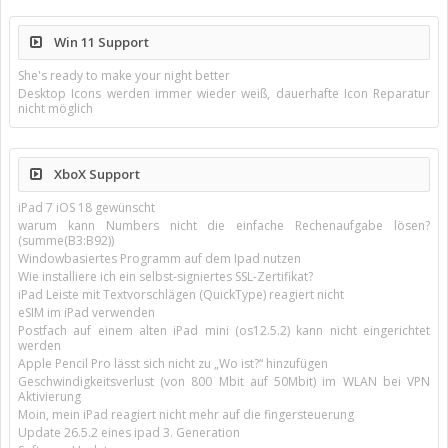
Win 11 Support
She's ready to make your night better
Desktop Icons werden immer wieder weiß, dauerhafte Icon Reparatur
nicht möglich
XboX Support
iPad 7 iOS 18 gewünscht
warum kann Numbers nicht die einfache Rechenaufgabe lösen?
(summe(B3:B92))
Windowbasiertes Programm auf dem Ipad nutzen
Wie installiere ich ein selbst-signiertes SSL-Zertifikat?
iPad Leiste mit Textvorschlägen (QuickType) reagiert nicht
eSIM im iPad verwenden
Postfach auf einem alten iPad mini (os12.5.2) kann nicht eingerichtet
werden
Apple Pencil Pro lässt sich nicht zu „Wo ist?“ hinzufügen
Geschwindigkeitsverlust (von 800 Mbit auf 50Mbit) im WLAN bei VPN
Aktivierung
Moin, mein iPad reagiert nicht mehr auf die fingersteuerung
Update 26.5.2 eines ipad 3. Generation