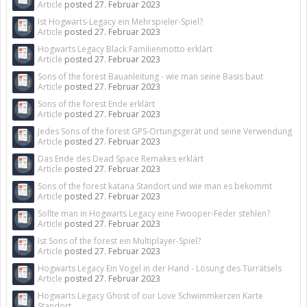
Article
posted
27. Februar 2023
Ist Hogwarts-Legacy ein Mehrspieler-Spiel?
Article
posted
27. Februar 2023
Hogwarts Legacy Black Familienmotto erklärt
Article
posted
27. Februar 2023
Sons of the forest Bauanleitung - wie man seine Basis baut
Article
posted
27. Februar 2023
Sons of the forest Ende erklärt
Article
posted
27. Februar 2023
Jedes Sons of the forest GPS-Ortungsgerät und seine Verwendung
Article
posted
27. Februar 2023
Das Ende des Dead Space Remakes erklärt
Article
posted
27. Februar 2023
Sons of the forest katana Standort und wie man es bekommt
Article
posted
27. Februar 2023
Sollte man in Hogwarts Legacy eine Fwooper-Feder stehlen?
Article
posted
27. Februar 2023
Ist Sons of the forest ein Multiplayer-Spiel?
Article
posted
27. Februar 2023
Hogwarts Legacy Ein Vogel in der Hand - Lösung des Türrätsels
Article
posted
27. Februar 2023
Hogwarts Legacy Ghost of our Love Schwimmkerzen Karte
Standort