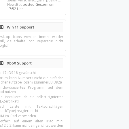
Steam verschenkt „sehr positiv“...
NewsBot
posted
Gestern um
17:52 Uhr
Win 11 Support
esktop Icons werden immer wieder
eiß, dauerhafte Icon Reparatur nicht
öglich
XboX Support
Pad 7 iOS 18 gewünscht
arum kann Numbers nicht die einfache
echenaufgabe lösen? (summe(B3:B92))
indowbasiertes Programm auf dem
pad nutzen
e installiere ich ein selbst-signiertes
L-Zertifikat?
Pad Leiste mit Textvorschlägen
uickType) reagiert nicht
SIM im iPad verwenden
ostfach auf einem alten iPad mini
s12.5.2) kann nicht eingerichtet werden