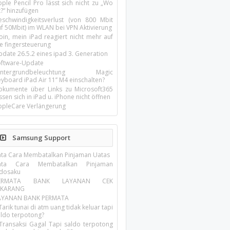
ple Pencil Pro lässt sich nicht zu „Wo
t?“ hinzufügen
eschwindigkeitsverlust (von 800 Mbit
uf 50Mbit) im WLAN bei VPN Aktivierung
oin, mein iPad reagiert nicht mehr auf
ie fingersteuerung
pdate 26.5.2 eines ipad 3. Generation
oftware-Update
intergrundbeleuchtung Magic
yboard iPad Air 11’’ M4 einschalten?
okumente über Links zu Microsoft365
ssen sich in iPad u. iPhone nicht öffnen
ppleCare Verlängerung
Samsung Support
ata Cara Membatalkan Pinjaman Uatas
ata Cara Membatalkan Pinjaman
ndosaku
ERMATA BANK LAYANAN CEK
EKARANG
AYANAN BANK PERMATA
Tarik tunai di atm uang tidak keluar tapi
aldo terpotong?
 Transaksi Gagal Tapi saldo terpotong