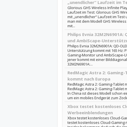
„unendlicher“ Laufzeit im T
Glorious GHS Wireless Infinite Pl
Laufzeit im Test: Glorious GHS Wir
mit „unendlicher“ Laufzeit im Test
man mit dem Modell GHS Wireless 
mit...
Philips Evnia 32M2N6901A:
und AmbiScape-Unterstütz
Philips Evnia 32M2N6901A: QD-OL
Unterstützung kommt mit 165 Hz: 
Gaming-Monitor und AmbiScape-Un
jener kommt mit einer Bilddiagonale 
32M2N6901A:...
RedMagic Astra 2: Gaming-T
kommt nach Europa
RedMagic Astra 2: Gaming-Tablet 
RedMagic Astra 2: Gaming-Tablet 
In China ist dieses Modell schon e
um ein mobiles Endgerät zum Zocke
Xbox testet kostenloses C
Werbeeinblendungen
Xbox testet kostenloses Cloud-G
testet kostenloses Cloud-Gaming