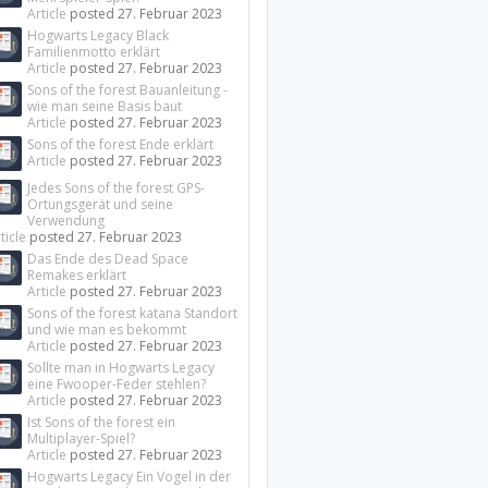
Article
posted
27. Februar 2023
Hogwarts Legacy Black
Familienmotto erklärt
Article
posted
27. Februar 2023
Sons of the forest Bauanleitung -
wie man seine Basis baut
Article
posted
27. Februar 2023
Sons of the forest Ende erklärt
Article
posted
27. Februar 2023
Jedes Sons of the forest GPS-
Ortungsgerät und seine
Verwendung
ticle
posted
27. Februar 2023
Das Ende des Dead Space
Remakes erklärt
Article
posted
27. Februar 2023
Sons of the forest katana Standort
und wie man es bekommt
Article
posted
27. Februar 2023
Sollte man in Hogwarts Legacy
eine Fwooper-Feder stehlen?
Article
posted
27. Februar 2023
Ist Sons of the forest ein
Multiplayer-Spiel?
Article
posted
27. Februar 2023
Hogwarts Legacy Ein Vogel in der