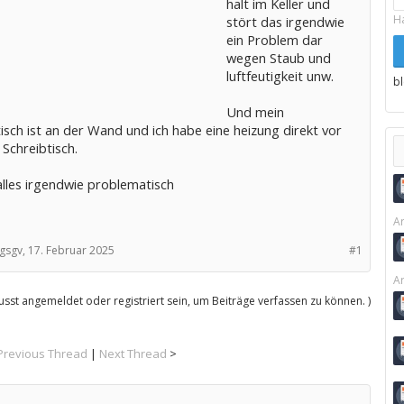
halt im Keller und
H
stört das irgendwie
ein Problem dar
wegen Staub und
luftfeutigkeit unw.
b
Und mein
isch ist an der Wand und ich habe eine heizung direkt vor
Schreibtisch.
alles irgendwie problematisch
Ar
gsgv,
17. Februar 2025
#1
Ar
sst angemeldet oder registriert sein, um Beiträge verfassen zu können. )
Previous Thread
|
Next Thread
>