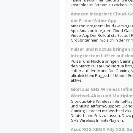
Insider bekommen dadurch die Opti
kostenlos im Stream zu zocken, im
Amazon integriert Cloud-Ga
die Prime-Video-App
Amazon integriert Cloud-Gaming-Di
App: Amazon integriert Cloud-Gamin
Video-App Der Rollout startet auf 
Großbritannien, wo sich in der Pr
Pulsar und Noctua bringen
integriertem Lüfter auf de
Pulsar und Noctua bringen Gaming-
den Markt: Pulsar und Noctua bri
Lüfter auf den Markt Die Gaming-M
ultraleichtem Flaggschiff-Modell F
aktive...
Glorious GHS Wireless Infin
Wechsel-Akku und Multipla
Glorious GHS Wireless InfinitePl
und Multiplattform-Support: Glorio
Gaming-Headset mit Wechsel-Akku 
Deutschland Fuß zu fassen. Dazu 
GHS Wireless InfinitePlay ein...
Asus ROG XBOX Ally X20: G