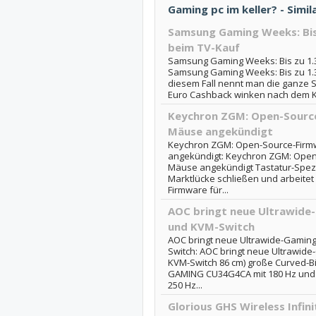
Gaming pc im keller? - Simil
Samsung Gaming Weeks: Bis
beim TV-Kauf
Samsung Gaming Weeks: Bis zu 1.
Samsung Gaming Weeks: Bis zu 1.3
diesem Fall nennt man die ganze 
Euro Cashback winken nach dem K
Keychron ZGM: Open-Source
Mäuse angekündigt
Keychron ZGM: Open-Source-Firm
angekündigt: Keychron ZGM: Open
Mäuse angekündigt Tastatur-Spezi
Marktlücke schließen und arbeite
Firmware für...
AOC bringt neue Ultrawide
und KVM-Switch
AOC bringt neue Ultrawide-Gaming
Switch: AOC bringt neue Ultrawid
KVM-Switch 86 cm) große Curved-Bi
GAMING CU34G4CA mit 180 Hz und
250 Hz...
Glorious GHS Wireless Infin