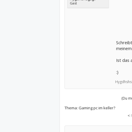
Gast
Schreibt
meinem 
Ist das 
:)
Hygdhshs
(Du mu
Thema:
Gaming pc im keller?
<