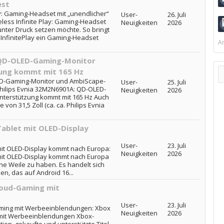
est
ay: Gaming-Headset mit „unendlicher“
User-
26. Juli
eless Infinite Play: Gaming-Headset
Neuigkeiten
2026
 unter Druck setzen möchte. So bringt
InfinitePlay ein Gaming-Headset
Ar
 QD-OLED-Gaming-Monitor
ung kommt mit 165 Hz
ED-Gaming-Monitor und AmbiScape-
User-
25. Juli
Philips Evnia 32M2N6901A: QD-OLED-
Neuigkeiten
2026
terstützung kommt mit 165 Hz Auch
von 31,5 Zoll (ca. ca. Philips Evnia
ablet mit OLED-Display
User-
23. Juli
mit OLED-Display kommt nach Europa:
Neuigkeiten
2026
mit OLED-Display kommt nach Europa
ine Weile zu haben. Es handelt sich
n, das auf Android 16...
loud-Gaming mit
User-
23. Juli
aming mit Werbeeinblendungen: Xbox
Neuigkeiten
2026
 mit Werbeeinblendungen Xbox-