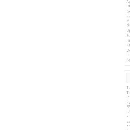
Ap
is
G
a
M
d
U
S
H
Ke
D
la
A
T
T
I
P
S
L
" 
s
"