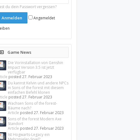
ast du dein Passwort vergessen?
Angemeldet
leiben
Game News
Die Vorinstallation von Genshin
Impact Version 3.5 ist jetzt
verfügbar
ticle
posted
27. Februar 2023
Du kannst Kelvin und andere NPCs
in Sons of the forest mit diesem
einfachen Befehl klonen
ticle
posted
27. Februar 2023
Wachsen Sons of the forest-
Bäume nach?
Article
posted
27. Februar 2023
Sons of the forest Modern Axe
Standort
Article
posted
27. Februar 2023
Ist Hogwarts-Legacy ein
Mehrspieler-Spiel?