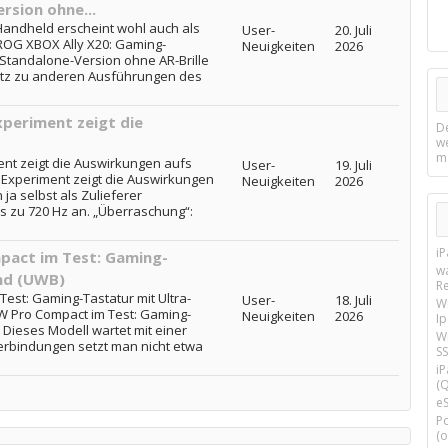
rsion ohne...
andheld erscheint wohl auch als
User-
20. Juli
ROG XBOX Ally X20: Gaming-
Neuigkeiten
2026
Standalone-Version ohne AR-Brille
tz zu anderen Ausführungen des
xperiment zeigt die
D
w
m
ent zeigt die Auswirkungen aufs
User-
19. Juli
 Experiment zeigt die Auswirkungen
Neuigkeiten
2026
ja selbst als Zulieferer
s zu 720 Hz an. „Überraschung“:
i
pact im Test: Gaming-
w
nd (UWB)
R
est: Gaming-Tastatur mit Ultra-
User-
18. Juli
W
W Pro Compact im Test: Gaming-
Neuigkeiten
2026
I
 Dieses Modell wartet mit einer
Wi
erbindungen setzt man nicht etwa
SS
i
(Q
e
P
(o