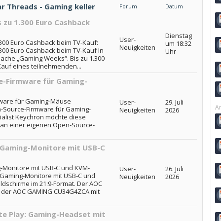
ar Threads - Gaming keller
Forum
Datum
 zu 1.300 Euro Cashback
Dienstag
User-
300 Euro Cashback beim TV-Kauf:
um 18:32
Neuigkeiten
00 Euro Cashback beim TV-Kauf In
Uhr
Sache „Gaming Weeks“. Bis zu 1.300
auf eines teilnehmenden...
-Firmware für Gaming-
ware für Gaming-Mäuse
User-
29. Juli
Ar
-Source-Firmware für Gaming-
Neuigkeiten
2026
alist Keychron möchte diese
t an einer eigenen Open-Source-
-Gaming-Monitore mit USB-C
-Monitore mit USB-C und KVM-
User-
26. Juli
e-Gaming-Monitore mit USB-C und
Neuigkeiten
2026
ldschirme im 21:9-Format. Der AOC
 der AOC GAMING CU34G4ZCA mit
ite Play: Gaming-Headset mit