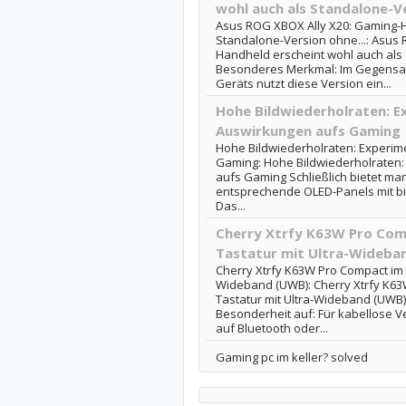
wohl auch als Standalone-Ve
Asus ROG XBOX Ally X20: Gaming-H
Standalone-Version ohne...: Asus 
Handheld erscheint wohl auch als 
Besonderes Merkmal: Im Gegensa
Geräts nutzt diese Version ein...
Hohe Bildwiederholraten: E
Auswirkungen aufs Gaming
Hohe Bildwiederholraten: Experim
Gaming: Hohe Bildwiederholraten:
aufs Gaming Schließlich bietet man 
entsprechende OLED-Panels mit bi
Das...
Cherry Xtrfy K63W Pro Com
Tastatur mit Ultra-Wideba
Cherry Xtrfy K63W Pro Compact im T
Wideband (UWB): Cherry Xtrfy K63
Tastatur mit Ultra-Wideband (UWB)
Besonderheit auf: Für kabellose V
auf Bluetooth oder...
Gaming pc im keller? solved