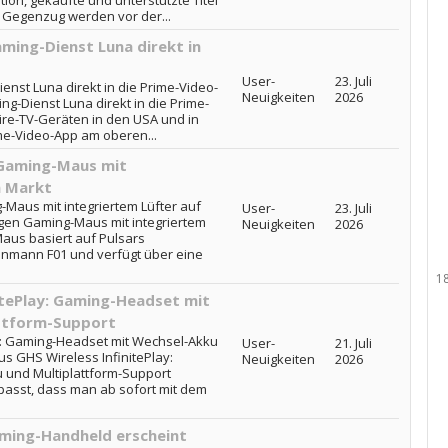
on, gekaufte und unterstützte Titel
 Gegenzug werden vor der...
ming-Dienst Luna direkt in
User-
23. Juli
enst Luna direkt in die Prime-Video-
Neuigkeiten
2026
g-Dienst Luna direkt in die Prime-
Fire-TV-Geräten in den USA und in
ime-Video-App am oberen...
 Gaming-Maus mit
n Markt
Maus mit integriertem Lüfter auf
User-
23. Juli
ngen Gaming-Maus mit integriertem
Neuigkeiten
2026
aus basiert auf Pulsars
einmann F01 und verfügt über eine
1
itePlay: Gaming-Headset mit
ttform-Support
ay: Gaming-Headset mit Wechsel-Akku
User-
21. Juli
us GHS Wireless InfinitePlay:
Neuigkeiten
2026
und Multiplattform-Support
passt, dass man ab sofort mit dem
aming-Handheld erscheint