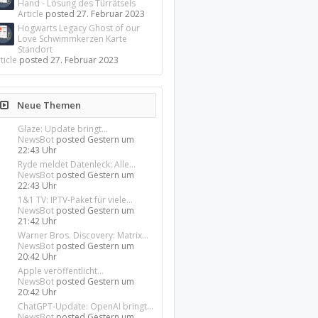
Hand - Lösung des Türrätsels
Article
posted
27. Februar 2023
Hogwarts Legacy Ghost of our
Love Schwimmkerzen Karte
Standort
ticle
posted
27. Februar 2023
Neue Themen
Glaze: Update bringt...
NewsBot
posted
Gestern um
22:43 Uhr
Ryde meldet Datenleck: Alle...
NewsBot
posted
Gestern um
22:43 Uhr
1&1 TV: IPTV-Paket für viele...
NewsBot
posted
Gestern um
21:42 Uhr
Warner Bros. Discovery: Matrix...
NewsBot
posted
Gestern um
20:42 Uhr
Apple veröffentlicht...
NewsBot
posted
Gestern um
20:42 Uhr
ChatGPT-Update: OpenAI bringt...
NewsBot
posted
Gestern um