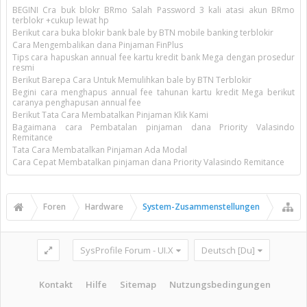
BEGINI Cra buk blokr BRmo Salah Password 3 kali atasi akun BRmo
terblokr +cukup lewat hp
Berikut cara buka blokir bank bale by BTN mobile banking terblokir
Cara Mengembalikan dana Pinjaman FinPlus
Tips cara hapuskan annual fee kartu kredit bank Mega dengan prosedur
resmi
Berikut Barepa Cara Untuk Memulihkan bale by BTN Terblokir
Begini cara menghapus annual fee tahunan kartu kredit Mega berikut
caranya penghapusan annual fee
Berikut Tata Cara Membatalkan Pinjaman Klik Kami
Bagaimana cara Pembatalan pinjaman dana Priority Valasindo
Remitance
Tata Cara Membatalkan Pinjaman Ada Modal
Cara Cepat Membatalkan pinjaman dana Priority Valasindo Remitance
Foren
Hardware
System-Zusammenstellungen
SysProfile Forum - UI.X
Deutsch [Du]
Kontakt
Hilfe
Sitemap
Nutzungsbedingungen