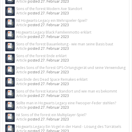
Article
posted
27. Februar 2023
Sons of the forest Modern Axe Standort
Article
posted
27. Februar 2023
Ist Hogwarts-Legacy ein Mehrspieler-Spiel?
Article
posted
27. Februar 2023
Hogwarts Legacy Black Familienmotto erklärt
Article
posted
27. Februar 2023
Sons of the forest Bauanleitung - wie man seine Basis baut
Article
posted
27. Februar 2023
Sons of the forest Ende erklärt
Article
posted
27. Februar 2023
Jedes Sons of the forest GPS-Ortungsgerät und seine Verwendung
Article
posted
27. Februar 2023
Das Ende des Dead Space Remakes erklärt
Article
posted
27. Februar 2023
Sons of the forest katana Standort und wie man es bekommt
Article
posted
27. Februar 2023
Sollte man in Hogwarts Legacy eine Fwooper-Feder stehlen?
Article
posted
27. Februar 2023
Ist Sons of the forest ein Multiplayer-Spiel?
Article
posted
27. Februar 2023
Hogwarts Legacy Ein Vogel in der Hand - Lösung des Türrätsels
Article
posted
27. Februar 2023