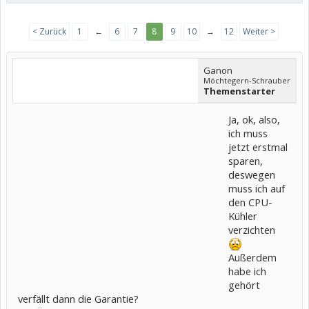
< Zurück
1
←
6
7
8
9
10
→
12
Weiter >
Ganon
Möchtegern-Schrauber
Themenstarter
Ja, ok, also,
ich muss
jetzt erstmal
sparen,
deswegen
muss ich auf
den CPU-
Kühler
verzichten
Außerdem
habe ich
gehört
verfällt dann die Garantie?