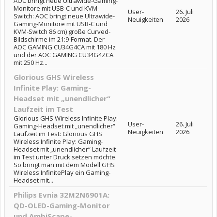
AOC bringt neue Ultrawide-Gaming-
Monitore mit USB-C und KVM-
User-
26. Juli
Switch: AOC bringt neue Ultrawide-
Neuigkeiten
2026
Gaming-Monitore mit USB-C und
KVM-Switch 86 cm) große Curved-
Bildschirme im 21:9-Format. Der
AOC GAMING CU34G4CA mit 180 Hz
und der AOC GAMING CU34G4ZCA
mit 250 Hz...
Glorious GHS Wireless
Infinite Play: Gaming-
Headset mit „unendlicher“
Laufzeit im Test
Glorious GHS Wireless Infinite Play:
User-
26. Juli
Gaming-Headset mit „unendlicher“
Neuigkeiten
2026
Laufzeit im Test: Glorious GHS
Wireless Infinite Play: Gaming-
Headset mit „unendlicher“ Laufzeit
im Test unter Druck setzen möchte.
So bringt man mit dem Modell GHS
Wireless InfinitePlay ein Gaming-
Headset mit...
Philips Evnia 32M2N6901A:
QD-OLED-Gaming-Monitor
und AmbiScape-