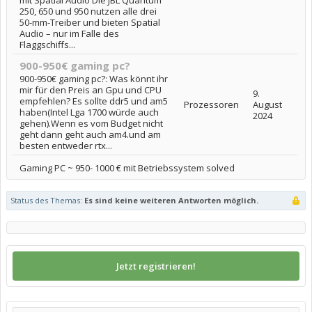
250, 650 und 950 nutzen alle drei
50-mm-Treiber und bieten Spatial
Audio – nur im Falle des
Flaggschiffs...
900-950€ gaming pc?
900-950€ gaming pc?: Was könnt ihr
mir für den Preis an Gpu und CPU
9.
empfehlen? Es sollte ddr5 und am5
Prozessoren
August
haben(Intel Lga 1700 würde auch
2024
gehen).Wenn es vom Budget nicht
geht dann geht auch am4.und am
besten entweder rtx...
Gaming PC ~ 950- 1000 € mit Betriebssystem solved
Status des Themas:
Es sind keine weiteren Antworten möglich.
Jetzt registrieren!