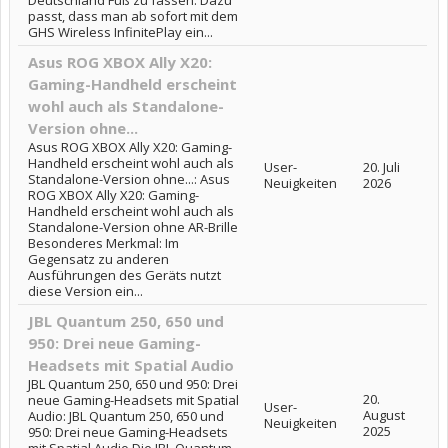
passt, dass man ab sofort mit dem
GHS Wireless InfinitePlay ein...
Asus ROG XBOX Ally X20:
Gaming-Handheld erscheint
wohl auch als Standalone-
Version ohne...
Asus ROG XBOX Ally X20: Gaming-
Handheld erscheint wohl auch als
User-
20. Juli
Standalone-Version ohne...: Asus
Neuigkeiten
2026
ROG XBOX Ally X20: Gaming-
Handheld erscheint wohl auch als
Standalone-Version ohne AR-Brille
Besonderes Merkmal: Im
Gegensatz zu anderen
Ausführungen des Geräts nutzt
diese Version ein...
JBL Quantum 250, 650 und
950: Drei neue Gaming-
Headsets mit Spatial Audio
JBL Quantum 250, 650 und 950: Drei
20.
neue Gaming-Headsets mit Spatial
User-
August
Audio: JBL Quantum 250, 650 und
Neuigkeiten
2025
950: Drei neue Gaming-Headsets
mit Spatial Audio Die JBL Quantum