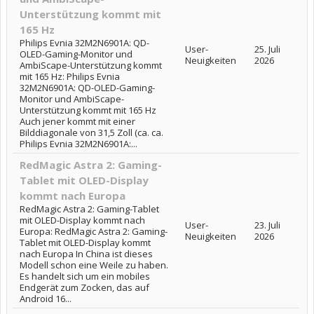
Unterstützung kommt mit
165 Hz
Philips Evnia 32M2N6901A: QD-
User-
25. Juli
OLED-Gaming-Monitor und
Neuigkeiten
2026
AmbiScape-Unterstützung kommt
mit 165 Hz: Philips Evnia
32M2N6901A: QD-OLED-Gaming-
Monitor und AmbiScape-
Unterstützung kommt mit 165 Hz
Auch jener kommt mit einer
Bilddiagonale von 31,5 Zoll (ca. ca.
Philips Evnia 32M2N6901A:...
RedMagic Astra 2: Gaming-
Tablet mit OLED-Display
kommt nach Europa
RedMagic Astra 2: Gaming-Tablet
mit OLED-Display kommt nach
User-
23. Juli
Europa: RedMagic Astra 2: Gaming-
Neuigkeiten
2026
Tablet mit OLED-Display kommt
nach Europa In China ist dieses
Modell schon eine Weile zu haben.
Es handelt sich um ein mobiles
Endgerät zum Zocken, das auf
Android 16...