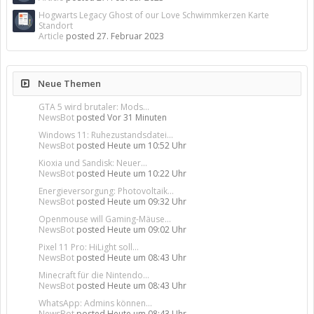
Hogwarts Legacy Ghost of our Love Schwimmkerzen Karte
Standort
Article
posted
27. Februar 2023
Neue Themen
GTA 5 wird brutaler: Mods...
NewsBot
posted
Vor 31 Minuten
Windows 11: Ruhezustandsdatei...
NewsBot
posted
Heute um 10:52 Uhr
Kioxia und Sandisk: Neuer...
NewsBot
posted
Heute um 10:22 Uhr
Energieversorgung: Photovoltaik...
NewsBot
posted
Heute um 09:32 Uhr
Openmouse will Gaming-Mäuse...
NewsBot
posted
Heute um 09:02 Uhr
Pixel 11 Pro: HiLight soll...
NewsBot
posted
Heute um 08:43 Uhr
Minecraft für die Nintendo...
NewsBot
posted
Heute um 08:43 Uhr
WhatsApp: Admins können...
NewsBot
posted
Heute um 08:43 Uhr