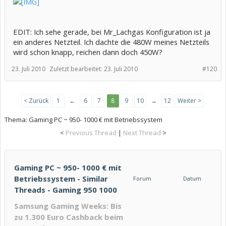
EDIT: Ich sehe gerade, bei Mr_Lachgas Konfiguration ist ja
ein anderes Netzteil. Ich dachte die 480W meines Netzteils
wird schon knapp, reichen dann doch 450W?
23. Juli 2010
Zuletzt bearbeitet:
23. Juli 2010
#120
< Zurück
1
←
6
7
8
9
10
→
12
Weiter >
Thema:
Gaming PC ~ 950- 1000 € mit Betriebssystem
<
Previous Thread
|
Next Thread
>
Gaming PC ~ 950- 1000 € mit
Betriebssystem - Similar
Forum
Datum
Threads - Gaming 950 1000
Samsung Gaming Weeks: Bis
zu 1.300 Euro Cashback beim