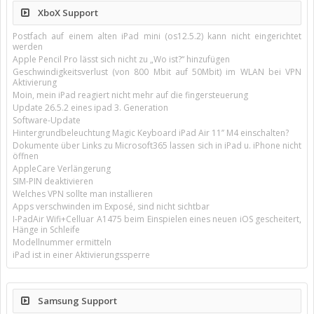
XboX Support
Postfach auf einem alten iPad mini (os12.5.2) kann nicht eingerichtet
werden
Apple Pencil Pro lässt sich nicht zu „Wo ist?“ hinzufügen
Geschwindigkeitsverlust (von 800 Mbit auf 50Mbit) im WLAN bei VPN
Aktivierung
Moin, mein iPad reagiert nicht mehr auf die fingersteuerung
Update 26.5.2 eines ipad 3. Generation
Software-Update
Hintergrundbeleuchtung Magic Keyboard iPad Air 11’’ M4 einschalten?
Dokumente über Links zu Microsoft365 lassen sich in iPad u. iPhone nicht
öffnen
AppleCare Verlängerung
SIM-PIN deaktivieren
Welches VPN sollte man installieren
Apps verschwinden im Exposé, sind nicht sichtbar
I-PadAir Wifi+Celluar A1475 beim Einspielen eines neuen iOS gescheitert,
Hänge in Schleife
Modellnummer ermitteln
iPad ist in einer Aktivierungssperre
Samsung Support