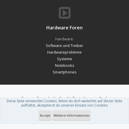
Hardware Foren
Hardware:
Software und Treiber
Hardwareprobleme
Systeme
Notebooks
Smartphones
Forum software by XenForo™
-
Deutsch von xenDach
Diese Seite verwendet Cookies. Wenn du dich weiterhin auf dieser Seite
Theme designed by
ThemeHouse
.
aufhältst, akzeptierst du unseren Einsatz von Cookies.
Accept
Weitere Informationen
Du betrachtest gerade: Kaufberatung - Gaming PC ~ 950- 1000 € mit
Betriebssystem | Seite 8