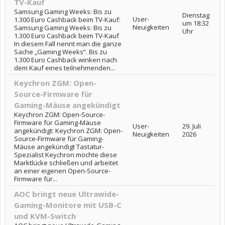
TV-Kauf
Samsung Gaming Weeks: Bis zu
Dienstag
User-
1.300 Euro Cashback beim TV-Kauf:
um 18:32
Neuigkeiten
Samsung Gaming Weeks: Bis zu
Uhr
1.300 Euro Cashback beim TV-Kauf
In diesem Fall nennt man die ganze
Sache „Gaming Weeks“. Bis zu
1.300 Euro Cashback winken nach
dem Kauf eines teilnehmenden...
Keychron ZGM: Open-
Source-Firmware für
Gaming-Mäuse angekündigt
Keychron ZGM: Open-Source-
Firmware für Gaming-Mäuse
User-
29. Juli
angekündigt: Keychron ZGM: Open-
Neuigkeiten
2026
Source-Firmware für Gaming-
Mäuse angekündigt Tastatur-
Spezialist Keychron möchte diese
Marktlücke schließen und arbeitet
an einer eigenen Open-Source-
Firmware für...
AOC bringt neue Ultrawide-
Gaming-Monitore mit USB-C
und KVM-Switch