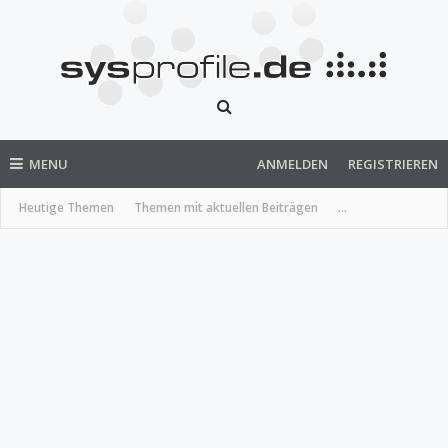
MENU
ANMELDEN
REGISTRIEREN
Heutige Themen
Themen mit aktuellen Beiträgen
...