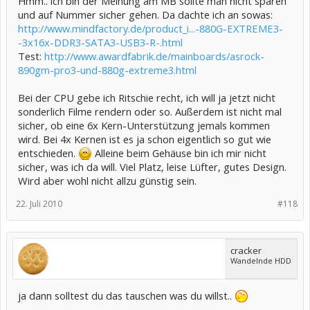
Hmm.. ich bin der Meinung am MB sollte man nicht sparen
und auf Nummer sicher gehen. Da dachte ich an sowas:
http://www.mindfactory.de/product_i...-880G-EXTREME3-
-3x16x-DDR3-SATA3-USB3-R-.html
Test:
http://www.awardfabrik.de/mainboards/asrock-
890gm-pro3-und-880g-extreme3.html
Bei der CPU gebe ich Ritschie recht, ich will ja jetzt nicht
sonderlich Filme rendern oder so. Außerdem ist nicht mal
sicher, ob eine 6x Kern-Unterstützung jemals kommen
wird. Bei 4x Kernen ist es ja schon eigentlich so gut wie
entschieden.
Alleine beim Gehäuse bin ich mir nicht
sicher, was ich da will. Viel Platz, leise Lüfter, gutes Design.
Wird aber wohl nicht allzu günstig sein.
22. Juli 2010
#118
cracker
Wandelnde HDD
ja dann solltest du das tauschen was du willst..