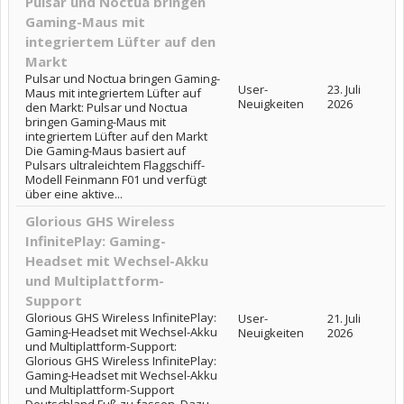
Pulsar und Noctua bringen
Gaming-Maus mit
integriertem Lüfter auf den
Markt
Pulsar und Noctua bringen Gaming-
User-
23. Juli
Maus mit integriertem Lüfter auf
Neuigkeiten
2026
den Markt: Pulsar und Noctua
bringen Gaming-Maus mit
integriertem Lüfter auf den Markt
Die Gaming-Maus basiert auf
Pulsars ultraleichtem Flaggschiff-
Modell Feinmann F01 und verfügt
über eine aktive...
Glorious GHS Wireless
InfinitePlay: Gaming-
Headset mit Wechsel-Akku
und Multiplattform-
Support
Glorious GHS Wireless InfinitePlay:
User-
21. Juli
Gaming-Headset mit Wechsel-Akku
Neuigkeiten
2026
und Multiplattform-Support:
Glorious GHS Wireless InfinitePlay:
Gaming-Headset mit Wechsel-Akku
und Multiplattform-Support
Deutschland Fuß zu fassen. Dazu