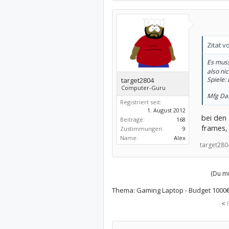
Zitat 
Es muss
also ni
Spiele:
target2804
Computer-Guru
Mfg Da
Registriert seit:
1. August 2012
bei den 
Beiträge:
168
frames,
Zustimmungen:
9
Name:
Alex
target280
(Du mu
Thema:
Gaming Laptop - Budget 1000€
<