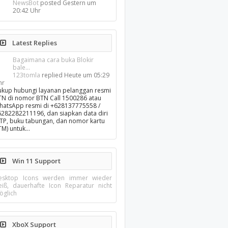
NewsBot
posted
Gestern um
20:42 Uhr
Latest Replies
Bagaimana cara buka Blokir
bale...
123tomla
replied
Heute um 05:29
hr
ukup hubungi layanan pelanggan resmi
TN di nomor BTN Call 1500286 atau
hatsApp resmi di +628137775558 /
6282282211196, dan siapkan data diri
KTP, buku tabungan, dan nomor kartu
TM) untuk…
Win 11 Support
esktop Icons werden immer wieder
eiß, dauerhafte Icon Reparatur nicht
öglich
XboX Support