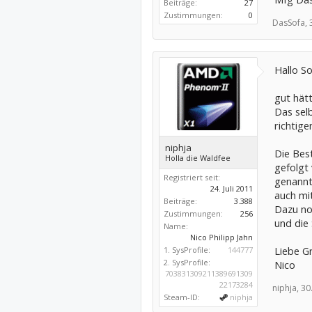
Beiträge:
27
Zustimmungen:
0
DasSofa,
Hallo So
gut hätt
Das sel
richtige
niphja
Die Best
Holla die Waldfee
gefolgt
Registriert seit:
genannte
24. Juli 2011
auch mit
Beiträge:
3.388
Dazu noc
Zustimmungen:
256
und die S
Name:
Nico Philipp Jahn
Liebe G
1. SysProfile:
144777
2. SysProfile:
Nico
703831309211389691309
22173284
niphja,
30
Steam-ID:
niphja