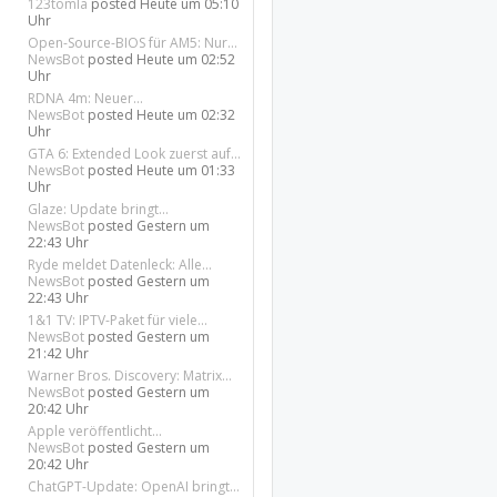
123tomla
posted
Heute um 05:10
Uhr
Open-Source-BIOS für AM5: Nur...
NewsBot
posted
Heute um 02:52
Uhr
RDNA 4m: Neuer...
NewsBot
posted
Heute um 02:32
Uhr
GTA 6: Extended Look zuerst auf...
NewsBot
posted
Heute um 01:33
Uhr
Glaze: Update bringt...
NewsBot
posted
Gestern um
22:43 Uhr
Ryde meldet Datenleck: Alle...
NewsBot
posted
Gestern um
22:43 Uhr
1&1 TV: IPTV-Paket für viele...
NewsBot
posted
Gestern um
21:42 Uhr
Warner Bros. Discovery: Matrix...
NewsBot
posted
Gestern um
20:42 Uhr
Apple veröffentlicht...
NewsBot
posted
Gestern um
20:42 Uhr
ChatGPT-Update: OpenAI bringt...