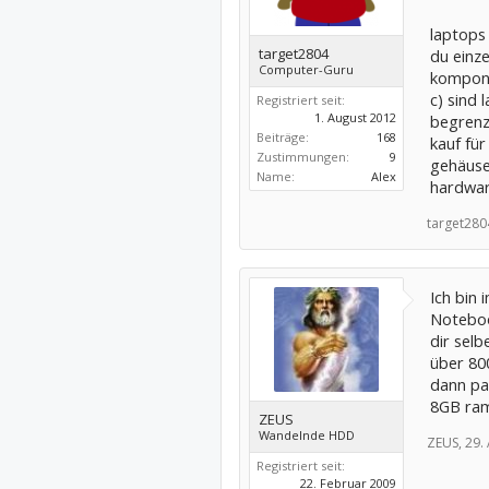
laptops 
target2804
du einz
Computer-Guru
kompone
c) sind
Registriert seit:
1. August 2012
begrenzt
Beiträge:
168
kauf für
Zustimmungen:
9
gehäuse
Name:
Alex
hardwar
target280
Ich bin
Noteboo
dir sel
über 80
dann pa
8GB ram
ZEUS
Wandelnde HDD
ZEUS,
29.
Registriert seit:
22. Februar 2009