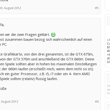
30. August 2012
#5
fa,
en wir die zwei Fragen geklärt.
bst zusammen bauen bezog sich wahrscheinlich auf einen
U
C
n PC.
B
W
e Grafikkarte, von den drei genannten, ist die GTX 675m,
+
(
 von der GTX 570m und anschließend die GTX 660m. Deine
A
n Spiele sollten aber in hohen bis maximalen Einstellungen
 der 660m laufen (erschießt mich, wenn dem nicht so ist).
h ein guter Prozessor, z.B. i5, i7 oder ein 4- Kern AMD
piele sollten (relativ) flüssig laufen.
D
rüße
w
m
. August 2012
#6