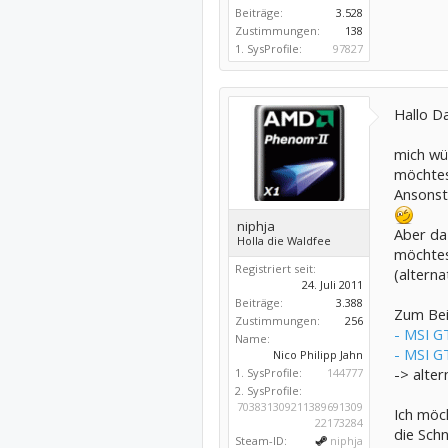
Beiträge:
3.528
Zustimmungen:
138
1. SysProfile:
97827
Hallo D
mich wür
möchte
Ansonste
niphja
Aber da
Holla die Waldfee
möchtes
Registriert seit:
(alterna
24. Juli 2011
Beiträge:
3.388
Zum Beis
Zustimmungen:
256
- MSI G
Name:
- MSI 
Nico Philipp Jahn
-> alter
1. SysProfile:
144777
2. SysProfile:
703831309211389691309
Ich möc
22173284
die Schn
Steam-ID:
niphja