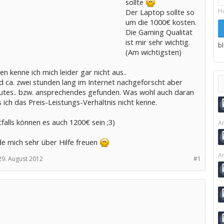
sollte
H
Der Laptop sollte so
um die 1000€ kosten.
Die Gaming Qualität
ist mir sehr wichtig.
b
(Am wichtigsten)
n kenne ich mich leider gar nicht aus..
d ca. zwei stunden lang im Internet nachgeforscht aber
gutes.. bzw. ansprechendes gefunden. Was wohl auch daran
s ich das Preis-Leistungs-Verhältnis nicht kenne.
tfalls können es auch 1200€ sein ;3)
Ar
de mich sehr über Hilfe freuen
Ar
29. August 2012
#1