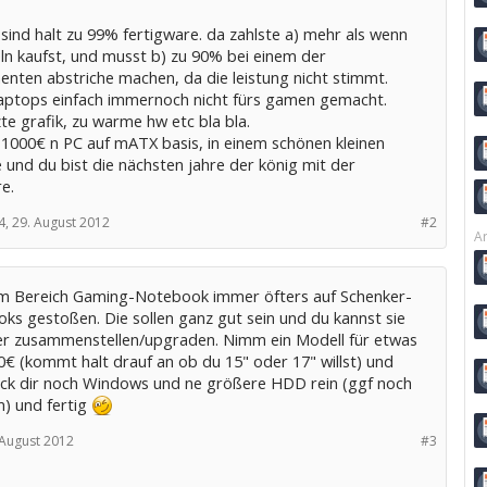
sind halt zu 99% fertigware. da zahlste a) mehr als wenn
eln kaufst, und musst b) zu 90% bei einem der
nten abstriche machen, da die leistung nicht stimmt.
 laptops einfach immernoch nicht fürs gamen gemacht.
e grafik, zu warme hw etc bla bla.
 1000€ n PC auf mATX basis, in einem schönen kleinen
 und du bist die nächsten jahre der könig mit der
e.
4,
29. August 2012
#2
Ar
 im Bereich Gaming-Notebook immer öfters auf Schenker-
ks gestoßen. Die sollen ganz gut sein und du kannst sie
ber zusammenstellen/upgraden. Nimm ein Modell für etwas
0€ (kommt halt drauf an ob du 15" oder 17" willst) und
ck dir noch Windows und ne größere HDD rein (ggf noch
) und fertig
 August 2012
#3