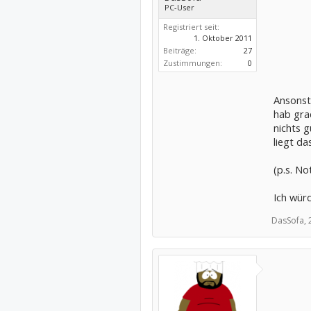
PC-User
Registriert seit:
1. Oktober 2011
Beiträge:
27
Zustimmungen:
0
Ansonste
hab gra
nichts 
liegt da
(p.s. No
Ich wür
DasSofa,