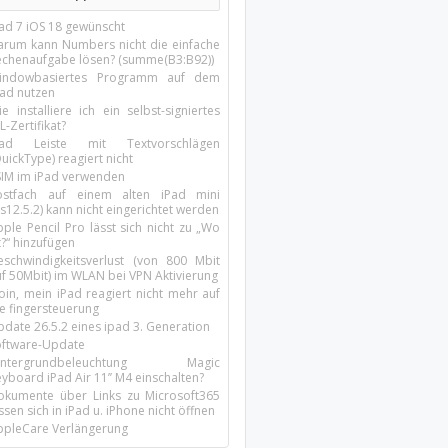
Pad 7 iOS 18 gewünscht
arum kann Numbers nicht die einfache
echenaufgabe lösen? (summe(B3:B92))
indowbasiertes Programm auf dem
pad nutzen
e installiere ich ein selbst-signiertes
L-Zertifikat?
Pad Leiste mit Textvorschlägen
uickType) reagiert nicht
SIM im iPad verwenden
ostfach auf einem alten iPad mini
s12.5.2) kann nicht eingerichtet werden
ple Pencil Pro lässt sich nicht zu „Wo
t?“ hinzufügen
eschwindigkeitsverlust (von 800 Mbit
uf 50Mbit) im WLAN bei VPN Aktivierung
oin, mein iPad reagiert nicht mehr auf
ie fingersteuerung
pdate 26.5.2 eines ipad 3. Generation
oftware-Update
intergrundbeleuchtung Magic
yboard iPad Air 11’’ M4 einschalten?
okumente über Links zu Microsoft365
ssen sich in iPad u. iPhone nicht öffnen
ppleCare Verlängerung