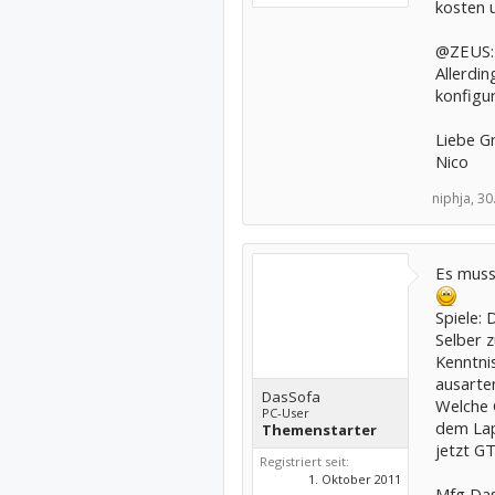
kosten u
@ZEUS: 
Allerdin
konfigur
Liebe G
Nico
niphja,
30
Es muss 
Spiele: 
Selber 
Kenntni
ausarte
DasSofa
Welche G
PC-User
dem Lap
Themenstarter
jetzt G
Registriert seit:
1. Oktober 2011
Mfg Da