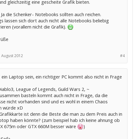
nd gleichzeitig eine gescheite Grafik bieten.
Ja die Schenker- Notebooks sollten auch reichen.
gs lassen sich dort auch nicht alle Notebooks beliebig
ieren (vorallem nicht die Grafik).
rüße
. August 2012
#4
ein Laptop sein, ein richtiger PC kommt also nicht in Frage
Diablo3, League of Legends, Guild Wars 2, ~
zusammen basteln kommt auch nicht in Frage, da die
sse nicht vorhanden sind und es wohl in einem Chaos
n würde xD
rafikkarte ist denn die Beste die man zu dem Preis auch in
top haben könnte? (zum beispiel hab ich keine ahnung ob
TX 675m oder GTX 660M besser wäre
)
sSofa