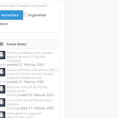
ast du dein Passwort vergessen?
Angemeldet
leiben
Game News
Die Vorinstallation von Genshin
Impact Version 3.5 ist jetzt
verfügbar
ticle
posted
27. Februar 2023
Du kannst Kelvin und andere NPCs
in Sons of the forest mit diesem
einfachen Befehl klonen
ticle
posted
27. Februar 2023
Wachsen Sons of the forest-
Bäume nach?
Article
posted
27. Februar 2023
Sons of the forest Modern Axe
Standort
Article
posted
27. Februar 2023
Ist Hogwarts-Legacy ein
Mehrspieler-Spiel?