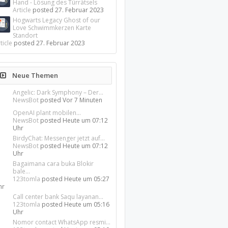
Hand - Lösung des Türrätsels
Article
posted
27. Februar 2023
Hogwarts Legacy Ghost of our
Love Schwimmkerzen Karte
Standort
ticle
posted
27. Februar 2023
Neue Themen
Angelic: Dark Symphony – Der...
NewsBot
posted
Vor 7 Minuten
OpenAI plant mobilen...
NewsBot
posted
Heute um 07:12
Uhr
BirdyChat: Messenger jetzt auf...
NewsBot
posted
Heute um 07:12
Uhr
Bagaimana cara buka Blokir
bale...
123tomla
posted
Heute um 05:27
hr
Call center bank Saqu layanan...
123tomla
posted
Heute um 05:16
Uhr
Nomor contact WhatsApp resmi...