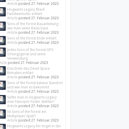
Article
posted
27. Februar 2023
Hogwarts Legacy Black
Familienmotto erklärt
Article
posted
27. Februar 2023
Sons of the forest Bauanleitung -
wie man seine Basis baut
Article
posted
27. Februar 2023
Sons of the forest Ende erklärt
Article
posted
27. Februar 2023
Jedes Sons of the forest GPS-
Ortungsgerät und seine
Verwendung
ticle
posted
27. Februar 2023
Das Ende des Dead Space
Remakes erklärt
Article
posted
27. Februar 2023
Sons of the forest katana Standort
und wie man es bekommt
Article
posted
27. Februar 2023
Sollte man in Hogwarts Legacy
eine Fwooper-Feder stehlen?
Article
posted
27. Februar 2023
Ist Sons of the forest ein
Multiplayer-Spiel?
Article
posted
27. Februar 2023
Hogwarts Legacy Ein Vogel in der