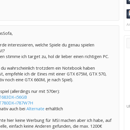
Ar
asSofa,
de interessieren, welche Spiele du genau spielen
st?
n stimme ich target zu, hol dir lieber einen richtigen PC.
 du wahrscheinlich trotzdem ein Notebook haben
t, empfehle ich dir Eines mit einer GTX 675M, GTX 570,
tiv noch eine GTX 660M, je nach Spiel).
piel (allerdings nur mit 570er):
T683DX-i56GB
GT780DX-i787W7H
U
nativ auch bei
Alternate
erhältlich
hte hier keine Werbung für MSI machen aber ich habe, auf
elle, einfach keine Anderen gefunden, die max. 1200€