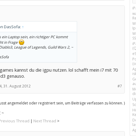
i
w
R
W
von DasSofa:
↑
I
Wi
 ein Laptop sein, ein richtiger PC kommt
SS
cht in Frage
i
 Diablo3, League of Legends, Guild Wars 2, ~
(Q
e
sSofa
P
(o
Ap
games kannst du die igpu nutzen. lol schafft mein i7 mit 70
is
 d3 genauso.
G
a
4,
31. August 2012
#7
M
d
U
sst angemeldet oder registriert sein, um Beiträge verfassen zu können. )
S
H
 ~
Ke
D
Previous Thread
|
Next Thread
>
la
A