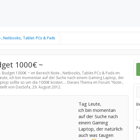
-, Netbooks, Tablet-PCs & Pads
dget 1000€ ~
 - Budget 1000€ ~ im Bereich
Note-, Netbooks, Tablet-PCs & Pads
im
 Leute, ich bin momentan auf der Suche nach einem Gaming Laptop, der
Laptop sollte so um die 1000€ kosten.... Dieses Thema im Forum "
Note-,
tellt von DasSofa,
29. August 2012
.
Tag Leute,
B
ich bin momentan
auf der Suche nach
einem Gaming
P
Laptop, der natürlich
auch was taugen