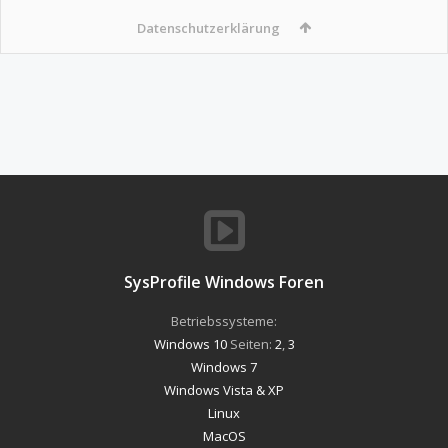
Datenschutzerklärung
SysProfile Windows Foren
Betriebssysteme:
Windows 10
Seiten:
2
,
3
Windows 7
Windows Vista & XP
Linux
MacOS