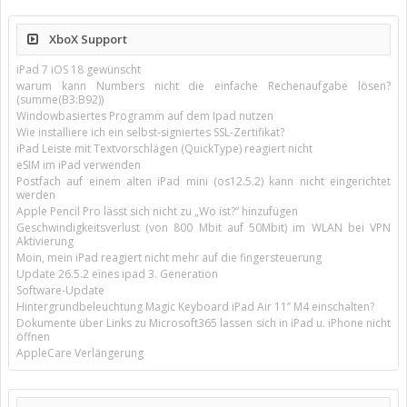
XboX Support
iPad 7 iOS 18 gewünscht
warum kann Numbers nicht die einfache Rechenaufgabe lösen?
(summe(B3:B92))
Windowbasiertes Programm auf dem Ipad nutzen
Wie installiere ich ein selbst-signiertes SSL-Zertifikat?
iPad Leiste mit Textvorschlägen (QuickType) reagiert nicht
eSIM im iPad verwenden
Postfach auf einem alten iPad mini (os12.5.2) kann nicht eingerichtet
werden
Apple Pencil Pro lässt sich nicht zu „Wo ist?“ hinzufügen
Geschwindigkeitsverlust (von 800 Mbit auf 50Mbit) im WLAN bei VPN
Aktivierung
Moin, mein iPad reagiert nicht mehr auf die fingersteuerung
Update 26.5.2 eines ipad 3. Generation
Software-Update
Hintergrundbeleuchtung Magic Keyboard iPad Air 11’’ M4 einschalten?
Dokumente über Links zu Microsoft365 lassen sich in iPad u. iPhone nicht
öffnen
AppleCare Verlängerung