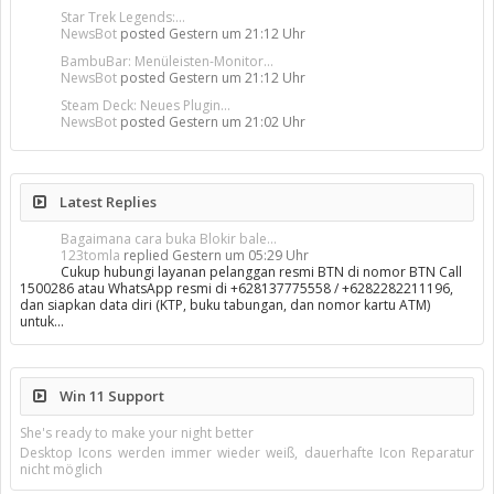
Star Trek Legends:...
NewsBot
posted
Gestern um 21:12 Uhr
BambuBar: Menüleisten-Monitor...
NewsBot
posted
Gestern um 21:12 Uhr
Steam Deck: Neues Plugin...
NewsBot
posted
Gestern um 21:02 Uhr
Latest Replies
Bagaimana cara buka Blokir bale...
123tomla
replied
Gestern um 05:29 Uhr
Cukup hubungi layanan pelanggan resmi BTN di nomor BTN Call
1500286 atau WhatsApp resmi di +628137775558 / +6282282211196,
dan siapkan data diri (KTP, buku tabungan, dan nomor kartu ATM)
untuk…
Win 11 Support
She's ready to make your night better
Desktop Icons werden immer wieder weiß, dauerhafte Icon Reparatur
nicht möglich