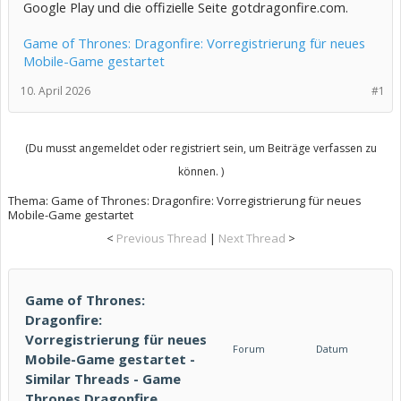
Google Play und die offizielle Seite gotdragonfire.com.
Game of Thrones: Dragonfire: Vorregistrierung für neues
Mobile-Game gestartet
10. April 2026
#1
(Du musst angemeldet oder registriert sein, um Beiträge verfassen zu
können. )
Thema:
Game of Thrones: Dragonfire: Vorregistrierung für neues
Mobile-Game gestartet
<
Previous Thread
|
Next Thread
>
Game of Thrones:
Dragonfire:
Vorregistrierung für neues
Forum
Datum
Mobile-Game gestartet -
Similar Threads - Game
Thrones Dragonfire