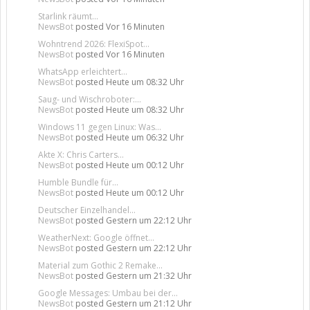
Starlink räumt...
NewsBot
posted
Vor 16 Minuten
Wohntrend 2026: FlexiSpot...
NewsBot
posted
Vor 16 Minuten
WhatsApp erleichtert...
NewsBot
posted
Heute um 08:32 Uhr
Saug- und Wischroboter:...
NewsBot
posted
Heute um 08:32 Uhr
Windows 11 gegen Linux: Was...
NewsBot
posted
Heute um 06:32 Uhr
Akte X: Chris Carters...
NewsBot
posted
Heute um 00:12 Uhr
Humble Bundle für...
NewsBot
posted
Heute um 00:12 Uhr
Deutscher Einzelhandel...
NewsBot
posted
Gestern um 22:12 Uhr
WeatherNext: Google öffnet...
NewsBot
posted
Gestern um 22:12 Uhr
Material zum Gothic 2 Remake...
NewsBot
posted
Gestern um 21:32 Uhr
Google Messages: Umbau bei der...
NewsBot
posted
Gestern um 21:12 Uhr