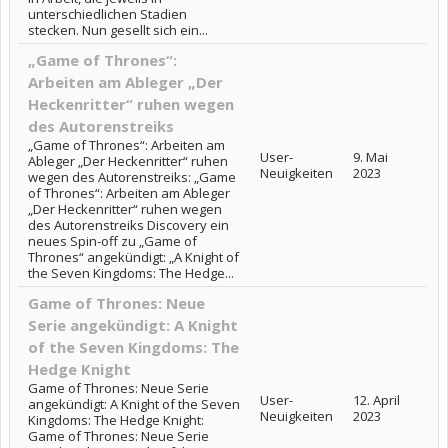
unterschiedlichen Stadien
stecken. Nun gesellt sich ein...
„Game of Thrones“:
Arbeiten am Ableger „Der
Heckenritter“ ruhen wegen
des Autorenstreiks
„Game of Thrones“: Arbeiten am
User-
9. Mai
Ableger „Der Heckenritter“ ruhen
Neuigkeiten
2023
wegen des Autorenstreiks: „Game
of Thrones“: Arbeiten am Ableger
„Der Heckenritter“ ruhen wegen
des Autorenstreiks Discovery ein
neues Spin-off zu „Game of
Thrones“ angekündigt: „A Knight of
the Seven Kingdoms: The Hedge...
Game of Thrones: Neue
Serie angekündigt: A Knight
of the Seven Kingdoms: The
Hedge Knight
Game of Thrones: Neue Serie
User-
12. April
angekündigt: A Knight of the Seven
Neuigkeiten
2023
Kingdoms: The Hedge Knight:
Game of Thrones: Neue Serie