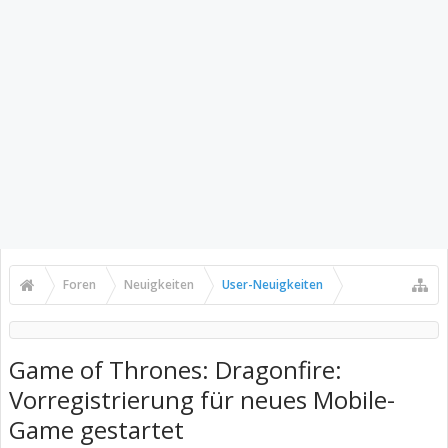
Foren
Neuigkeiten
User-Neuigkeiten
Game of Thrones: Dragonfire:
Vorregistrierung für neues Mobile-
Game gestartet