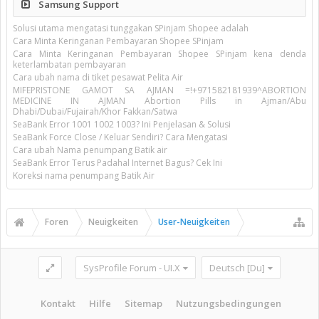
Samsung Support
Solusi utama mengatasi tunggakan SPinjam Shopee adalah
Cara Minta Keringanan Pembayaran Shopee SPinjam
Cara Minta Keringanan Pembayaran Shopee SPinjam kena denda
keterlambatan pembayaran
Cara ubah nama di tiket pesawat Pelita Air
MIFEPRISTONE GAMOT SA AJMAN =!+971582181939^ABORTION
MEDICINE IN AJMAN Abortion Pills in Ajman/Abu
Dhabi/Dubai/Fujairah/Khor Fakkan/Satwa
SeaBank Error 1001 1002 1003? Ini Penjelasan & Solusi
SeaBank Force Close / Keluar Sendiri? Cara Mengatasi
Cara ubah Nama penumpang Batik air
SeaBank Error Terus Padahal Internet Bagus? Cek Ini
Koreksi nama penumpang Batik Air
Foren
Neuigkeiten
User-Neuigkeiten
SysProfile Forum - UI.X
Deutsch [Du]
Kontakt
Hilfe
Sitemap
Nutzungsbedingungen