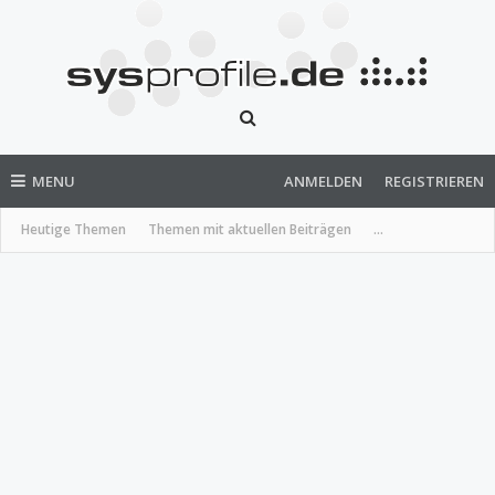
MENU
ANMELDEN
REGISTRIEREN
Heutige Themen
Themen mit aktuellen Beiträgen
...