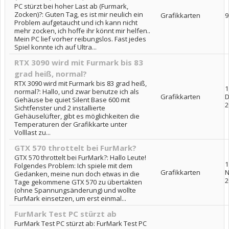
PC stürzt bei hoher Last ab (Furmark,
Zocken)?: Guten Tag, es ist mir neulich ein
Grafikkarten
9
Problem aufgetaucht und ich kann nicht
mehr zocken, ich hoffe ihr könnt mir helfen..
Mein PC lief vorher reibungslos. Fast jedes
Spiel konnte ich auf Ultra...
RTX 3090 wird mit Furmark bis 83
grad heiß, normal?
RTX 3090 wird mit Furmark bis 83 grad heiß,
1
normal?: Hallo, und zwar benutze ich als
Grafikkarten
D
Gehäuse be quiet Silent Base 600 mit
2
Sichtfenster und 2 installierte
Gehäuselüfter, gibt es möglichkeiten die
Temperaturen der Grafikkarte unter
Volllast zu...
GTX 570 throttelt bei FurMark?
GTX 570 throttelt bei FurMark?: Hallo Leute!
1
Folgendes Problem: Ich spiele mit dem
Grafikkarten
N
Gedanken, meine nun doch etwas in die
2
Tage gekommene GTX 570 zu übertakten
(ohne Spannungsänderung) und wollte
FurMark einsetzen, um erst einmal...
FurMark Test PC stürzt ab
FurMark Test PC stürzt ab: FurMark Test PC