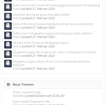
Jedes Sons of the forest GPS-Ortungsgerät und seine Verwendung
Article
posted
27. Februar 2023
Das Ende des Dead Space Remakes erklärt
Article
posted
27. Februar 2023
Sons of the forest katana Standort und wie man es bekommt
Article
posted
27. Februar 2023
Sollte man in Hogwarts Legacy eine Fwooper-Feder stehlen?
Article
posted
27. Februar 2023
Ist Sons of the forest ein Multiplayer-Spiel?
Article
posted
27. Februar 2023
Hogwarts Legacy Ein Vogel in der Hand - Lösung des Türrätsels
Article
posted
27. Februar 2023
Hogwarts Legacy Ghost of our Love Schwimmkerzen Karte
Standort
Article
posted
27. Februar 2023
Neue Themen
Glaze: Update bringt...
NewsBot
posted
Gestern um 22:43 Uhr
Ryde meldet Datenleck: Alle...