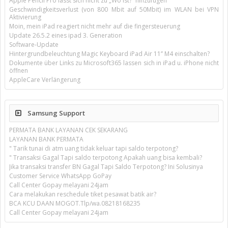
Apple Pencil Pro lässt sich nicht zu „Wo ist?“ hinzufügen
Geschwindigkeitsverlust (von 800 Mbit auf 50Mbit) im WLAN bei VPN
Aktivierung
Moin, mein iPad reagiert nicht mehr auf die fingersteuerung
Update 26.5.2 eines ipad 3. Generation
Software-Update
Hintergrundbeleuchtung Magic Keyboard iPad Air 11’’ M4 einschalten?
Dokumente über Links zu Microsoft365 lassen sich in iPad u. iPhone nicht
öffnen
AppleCare Verlängerung
Samsung Support
PERMATA BANK LAYANAN CEK SEKARANG
LAYANAN BANK PERMATA
" Tarik tunai di atm uang tidak keluar tapi saldo terpotong?
" Transaksi Gagal Tapi saldo terpotong Apakah uang bisa kembali?
Jika transaksi transfer BN Gagal Tapi Saldo Terpotong? Ini Solusinya
Customer Service WhatsApp GoPay
Call Center Gopay melayani 24jam
Cara melakukan reschedule tiket pesawat batik air?
BCA KCU DAAN MOGOT.Tlp/wa.08218168235
Call Center Gopay melayani 24jam