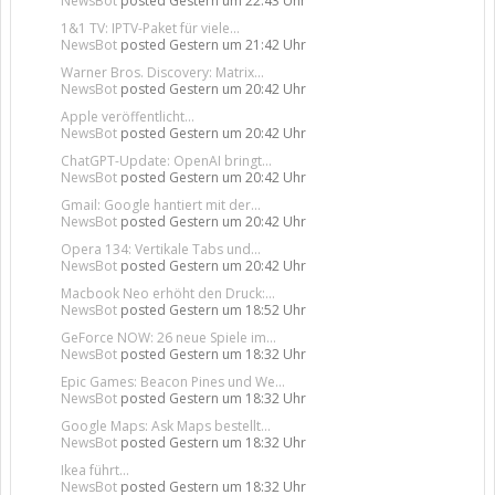
NewsBot
posted
Gestern um 22:43 Uhr
1&1 TV: IPTV-Paket für viele...
NewsBot
posted
Gestern um 21:42 Uhr
Warner Bros. Discovery: Matrix...
NewsBot
posted
Gestern um 20:42 Uhr
Apple veröffentlicht...
NewsBot
posted
Gestern um 20:42 Uhr
ChatGPT-Update: OpenAI bringt...
NewsBot
posted
Gestern um 20:42 Uhr
Gmail: Google hantiert mit der...
NewsBot
posted
Gestern um 20:42 Uhr
Opera 134: Vertikale Tabs und...
NewsBot
posted
Gestern um 20:42 Uhr
Macbook Neo erhöht den Druck:...
NewsBot
posted
Gestern um 18:52 Uhr
GeForce NOW: 26 neue Spiele im...
NewsBot
posted
Gestern um 18:32 Uhr
Epic Games: Beacon Pines und We...
NewsBot
posted
Gestern um 18:32 Uhr
Google Maps: Ask Maps bestellt...
NewsBot
posted
Gestern um 18:32 Uhr
Ikea führt...
NewsBot
posted
Gestern um 18:32 Uhr