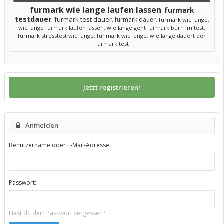
furmark wie lange laufen lassen
furmark
,
testdauer
furmark test dauer
furmark dauer
,
,
,
furmark wie lange
,
wie lange furmark laufen lassen
,
wie lange geht furmark burn im test
,
furmark stresstest wie lange
,
funmark wie lange
,
wie lange dauert der
furmark test
Jetzt registrieren!
Anmelden
Benutzername oder E-Mail-Adresse:
Passwort:
Hast du dein Passwort vergessen?