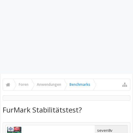
Foren
Anwendungen
Benchmarks
FurMark Stabilitätstest?
seven8v