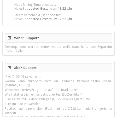
Neue Mining-Simulation aus...
NewsBot
posted
Gestern um 18:22 Uhr
Steam verschenkt „sehr positiv“...
NewsBot
posted
Gestern um 17:52 Uhr
Win 11 Support
Desktop Icons werden immer wieder weiß, dauerhafte Icon Reparatur
nicht möglich
XboX Support
iPad 7 iOS 18 gewünscht
warum kann Numbers nicht die einfache Rechenaufgabe lösen?
(summe(B3:B92))
Windowbasiertes Programm auf dem Ipad nutzen
Wie installiere ich ein selbst-signiertes SSL-Zertifikat?
iPad Leiste mit Textvorschlägen (QuickType) reagiert nicht
eSIM im iPad verwenden
Postfach auf einem alten iPad mini (os12.5.2) kann nicht eingerichtet
werden