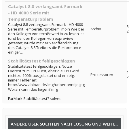
Catalyst 8.8 verlangsamt Furmark
- HD 4000 Serie mit
Temperaturproblem
Catalyst 8.8 verlangsamt Furmark - HD 4000
3
Archiv
Serie mit Temperaturproblem: moin Wie bei
2
den Kollegen von techPowerUp zu lesen ist
(und bei den Kollegen von expreview
getestet) wurde mit der Veröffentlichung
des Catalyst 8.8 Treibers die Performance
einiger...
Stabilitätstest fehlgeschlagen
Stabilitätstest fehlgeschlagen: Nutze
Everest zum CPU-Test, aber die CPU wird
1
Prozessoren
nicht zu 100% ausgelastet und er zeigt
2
immer Fehler an:
http://www.abload.de/img/unbenanntljd.jpg
Woran kann das liegen? mfg
FurMark Stabilitätstest? solved
ANDERE USER SUCHTEN NACH LÖSUNG UND WEITEREN INFOS NACH: