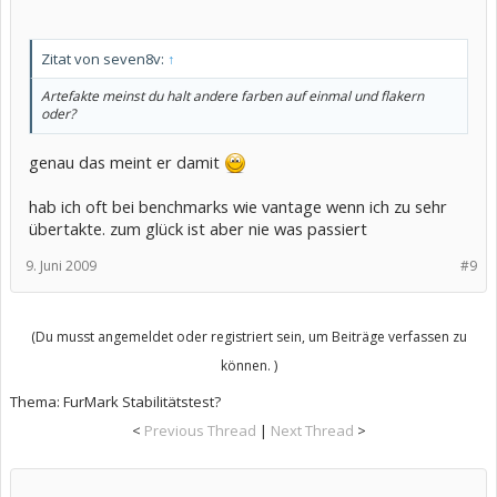
Zitat von seven8v:
↑
Artefakte meinst du halt andere farben auf einmal und flakern
oder?
genau das meint er damit
hab ich oft bei benchmarks wie vantage wenn ich zu sehr
übertakte. zum glück ist aber nie was passiert
9. Juni 2009
#9
(Du musst angemeldet oder registriert sein, um Beiträge verfassen zu
können. )
Thema:
FurMark Stabilitätstest?
<
Previous Thread
|
Next Thread
>