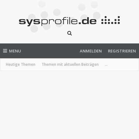
MENU
ANMELDEN
REGISTRIEREN
Heutige Themen
Themen mit aktuellen Beiträgen
...