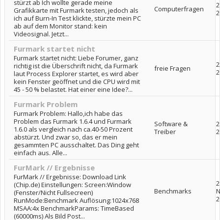
stürzt ab Ich wollte gerade meine
2
Computerfragen
Grafikkarte mit Furmark testen, jedoch als
2
ich auf Burn-In Test klickte, stürzte mein PC
ab auf dem Monitor stand: kein
Videosignal. Jetzt...
Furmark startet nicht
Furmark startet nicht: Liebe Forumer, ganz
2
richtig ist die Überschrift nicht, da Furmark
freie Fragen
2
laut Process Explorer startet, es wird aber
kein Fenster geöffnet und die CPU wird mit
45 - 50 % belastet. Hat einer eine Idee?...
Furmark Problem
Furmark Problem: Hallo,ich habe das
Problem das Furmark 1.6.4 und Furmark
Software &
2
1.6.0 als vergleich nach ca.40-50 Prozent
Treiber
2
abstürzt. Und zwar so, das er mein
gesammten PC ausschaltet. Das Ding geht
einfach aus. Alle...
FurMark // Ergebnisse
FurMark // Ergebnisse: Download Link
2
(Chip.de) Einstellungen: Screen:Window
Benchmarks
N
(Fenster/Nicht Fullsecreen)
2
RunMode:Benchmark Auflösung:1024x768
MSAA:4x BenchmarkParams: TimeBased
(60000ms) Als Bild Post...