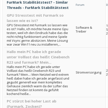
FurMark Stabilitätstest? - Similar
Forum
D
Threads - FurMark Stabilitätstest
GPU Stresstest mit Furmark so
lassen wie es ist?
GPU Stresstest mit Furmark so lassen wie
1
Software &
es ist?: Hallo, ich möchte heute meine Gpu
S
Treiber
testen, weil ich den Eindruck habe das die
2
nicht richtig funktioniert und meine Spiele
mit Vsync gerne abstürzen. Meine Lösung
war zwar Win11 neu zu installieren,...
Hallo mein PC habe ich gerade
unter Volllast das heißt Cinebench
R23 und furmark? Mein...
Hallo mein PC habe ich gerade unter
2
Volllast das heißt Cinebench R23 und
Stromversorgung
2
furmark? Mein...: Mein Netzteil wird extrem
heiß dabei habe ich gerade angefasst und
geguckt generell war mein komplettes
Gehäuse ziemlich warm da der Lüfter das
Netzteil finden ist kommt da gefühlt
kochend heiße...
PC stürzt bei hoher Last ab
(Furmark, Zocken)?