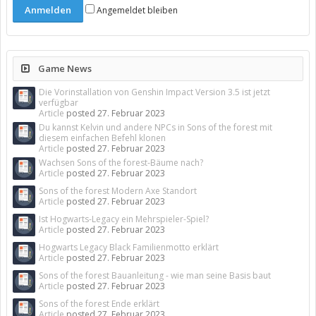
Angemeldet bleiben
Game News
Die Vorinstallation von Genshin Impact Version 3.5 ist jetzt
verfügbar
Article
posted
27. Februar 2023
Du kannst Kelvin und andere NPCs in Sons of the forest mit
diesem einfachen Befehl klonen
Article
posted
27. Februar 2023
Wachsen Sons of the forest-Bäume nach?
Article
posted
27. Februar 2023
Sons of the forest Modern Axe Standort
Article
posted
27. Februar 2023
Ist Hogwarts-Legacy ein Mehrspieler-Spiel?
Article
posted
27. Februar 2023
Hogwarts Legacy Black Familienmotto erklärt
Article
posted
27. Februar 2023
Sons of the forest Bauanleitung - wie man seine Basis baut
Article
posted
27. Februar 2023
Sons of the forest Ende erklärt
Article
posted
27. Februar 2023