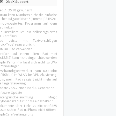
XboX Support
Pad 7 iOS 18 gewünscht
arum kann Numbers nicht die einfache
echenaufgabe lösen? (summe(B3:B92))
indowbasiertes Programm auf dem
pad nutzen
e installiere ich ein selbst-signiertes
L-Zertifikat?
Pad Leiste mit Textvorschlägen
uickType) reagiert nicht
SIM im iPad verwenden
ostfach auf einem alten iPad mini
s12.5.2) kann nicht eingerichtet werden
ple Pencil Pro lässt sich nicht zu „Wo
t?“ hinzufügen
eschwindigkeitsverlust (von 800 Mbit
uf 50Mbit) im WLAN bei VPN Aktivierung
oin, mein iPad reagiert nicht mehr auf
ie fingersteuerung
pdate 26.5.2 eines ipad 3. Generation
oftware-Update
intergrundbeleuchtung Magic
yboard iPad Air 11’’ M4 einschalten?
okumente über Links zu Microsoft365
ssen sich in iPad u. iPhone nicht öffnen
ppleCare Verlängerung