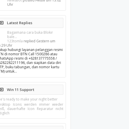
NewsBot
posted
Heute um 13:02
Uhr
Latest Replies
Bagaimana cara buka Blokir
bale...
123tomla
replied
Gestern um
5:29 Uhr
ukup hubungi layanan pelanggan resmi
TN di nomor BTN Call 1500286 atau
hatsApp resmi di +628137775558 /
6282282211196, dan siapkan data diri
KTP, buku tabungan, dan nomor kartu
TM) untuk…
Win 11 Support
e's ready to make your night better
esktop Icons werden immer wieder
eiß, dauerhafte Icon Reparatur nicht
öglich