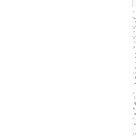
i
w
R
W
I
Wi
SS
i
(Q
e
P
(o
Ap
is
G
a
M
d
U
S
H
Ke
D
la
A