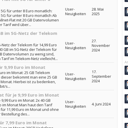
User-
28. Mai
 5G für unter 8 Euro monatlich:
Neuigkeiten
2025
t 5G für unter 8 Euro monatlich Ab
 Allnet-Flat mit 20 GB Datenvolumen
 Tarif wird über...
 GB im 5G-Netz der Telekom
27.
User-
5G-Netz der Telekom für 14,99 Euro
November
Neuigkeiten
d 80 GB im 5G-Netz der Telekom für
2024
GB Datenvolumen zu wenig sind,
arif im Telekom-Netz vielleicht...
Ar
ür 9,99 Euro im Monat
17.
 Euro im Monat: 25 GB Telekom
User-
September
 In dieser bekommt man eine 25 GB
Neuigkeiten
2024
m Monat. Hierbei ist zu bedenken,
t/s...
at für je 9,99 Euro im Monat
e 9,99 Euro im Monat: 2x 40 GB
User-
4. Juni 2024
uro im Monat Man haut den Tarif
Neuigkeiten
 für 11,99 Euro im Monat und ohne
 Bestellung des...
ür 7,99 Euro im Monat