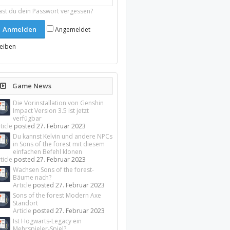
ast du dein Passwort vergessen?
Angemeldet
leiben
Game News
Die Vorinstallation von Genshin
Impact Version 3.5 ist jetzt
verfügbar
ticle
posted
27. Februar 2023
Du kannst Kelvin und andere NPCs
in Sons of the forest mit diesem
einfachen Befehl klonen
ticle
posted
27. Februar 2023
Wachsen Sons of the forest-
Bäume nach?
Article
posted
27. Februar 2023
Sons of the forest Modern Axe
Standort
Article
posted
27. Februar 2023
Ist Hogwarts-Legacy ein
Mehrspieler-Spiel?