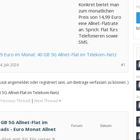
Konkret bietet man
H
zum monatlichen
Preis von 14,99 Euro
eine Allnet-Flatrate
b
an. Sprich: Flat fürs
Telefonieren sowie
SMS.
99 Euro im Monat: 40 GB 5G Allnet-Flat im Telekom-Netz
4. Juli 2024
#1
Ar
sst angemeldet oder registriert sein, um Beiträge verfassen zu können. )
B 5G Allnet-Flat im Telekom-Netz
Ar
Previous Thread
|
Next Thread
>
 GB 5G Allnet-Flat im
Forum
Datum
ads - Euro Monat Allnet
Flat mit 5G für unter 8