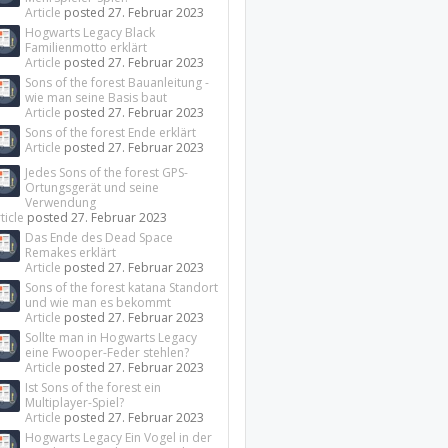
Article
posted
27. Februar 2023
Hogwarts Legacy Black
Familienmotto erklärt
Article
posted
27. Februar 2023
Sons of the forest Bauanleitung -
wie man seine Basis baut
Article
posted
27. Februar 2023
Sons of the forest Ende erklärt
Article
posted
27. Februar 2023
Jedes Sons of the forest GPS-
Ortungsgerät und seine
Verwendung
ticle
posted
27. Februar 2023
Das Ende des Dead Space
Remakes erklärt
Article
posted
27. Februar 2023
Sons of the forest katana Standort
und wie man es bekommt
Article
posted
27. Februar 2023
Sollte man in Hogwarts Legacy
eine Fwooper-Feder stehlen?
Article
posted
27. Februar 2023
Ist Sons of the forest ein
Multiplayer-Spiel?
Article
posted
27. Februar 2023
Hogwarts Legacy Ein Vogel in der