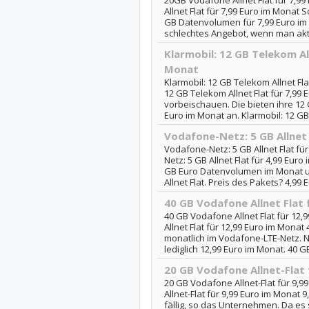
20GB Vodafone Allnet Flat für 7,9
Allnet Flat für 7,99 Euro im Monat So
GB Datenvolumen für 7,99 Euro im 
schlechtes Angebot, wenn man aktu
Klarmobil: 12 GB Telekom All
Monat
Klarmobil: 12 GB Telekom Allnet Fla
12 GB Telekom Allnet Flat für 7,99 
vorbeischauen. Die bieten ihre 12 G
Euro im Monat an. Klarmobil: 12 GB 
Vodafone-Netz: 5 GB Allnet 
Vodafone-Netz: 5 GB Allnet Flat fü
Netz: 5 GB Allnet Flat für 4,99 Euro
GB Euro Datenvolumen im Monat u
Allnet Flat. Preis des Pakets? 4,99 E
40 GB Vodafone Allnet Flat 
40 GB Vodafone Allnet Flat für 12
Allnet Flat für 12,99 Euro im Mona
monatlich im Vodafone-LTE-Netz. N
lediglich 12,99 Euro im Monat. 40 G
20 GB Vodafone Allnet-Flat 
20 GB Vodafone Allnet-Flat für 9,
Allnet-Flat für 9,99 Euro im Monat
fällig, so das Unternehmen. Da es 