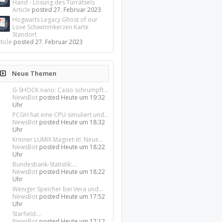
Hand - Lösung des Türrätsels
Article
posted
27. Februar 2023
Hogwarts Legacy Ghost of our
Love Schwimmkerzen Karte
Standort
ticle
posted
27. Februar 2023
Neue Themen
G-SHOCK nano: Casio schrumpft...
NewsBot
posted
Heute um 19:32
Uhr
PCGH hat eine CPU simuliert und...
NewsBot
posted
Heute um 18:32
Uhr
Krinner LUMIX Magnet-it!: Neue...
NewsBot
posted
Heute um 18:22
Uhr
Bundesbank-Statistik:...
NewsBot
posted
Heute um 18:22
Uhr
Weniger Speicher bei Vera und...
NewsBot
posted
Heute um 17:52
Uhr
Starfield:...
NewsBot
posted
Heute um 17:12