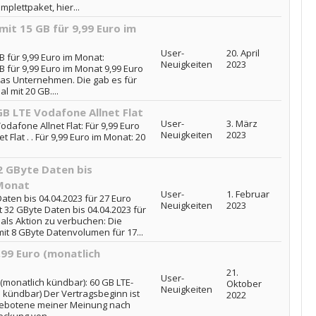
plettpaket, hier...
mit 15 GB für 9,99 Euro im
User-
20. April
B für 9,99 Euro im Monat:
Neuigkeiten
2023
B für 9,99 Euro im Monat 9,99 Euro
 das Unternehmen. Die gab es für
 mit 20 GB....
GB LTE Vodafone Allnet Flat
User-
3. März
odafone Allnet Flat: Für 9,99 Euro
Neuigkeiten
2023
 Flat . . Für 9,99 Euro im Monat: 20
32 GByte Daten bis
 Monat
User-
1. Februar
Daten bis 04.04.2023 für 27 Euro
Neuigkeiten
2023
it 32 GByte Daten bis 04.04.2023 für
 als Aktion zu verbuchen: Die
 mit 8 GByte Datenvolumen für 17...
,99 Euro (monatlich
21.
User-
o (monatlich kündbar): 60 GB LTE-
Oktober
Neuigkeiten
ch kündbar) Der Vertragsbeginn ist
2022
s Gebotene meiner Meinung nach