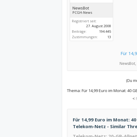
NewsBot
PCGH-News
Registriert seit:
27. August 2008
Beiträge:
194.445
Zustimmungen:
13
Für 14,
NewsBot,
(Du mu
Thema:
Für 14,99 Euro im Monat: 40 G
<
Für 14,99 Euro im Monat: 40
Telekom-Netz - Similar Thre
Telekom-Netz: 20-GB-Allnet-