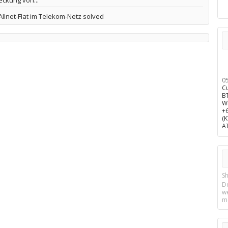
ckung von...
Allnet-Flat im Telekom-Netz solved
0
C
B
W
+
(
A
Sh
D
w
m