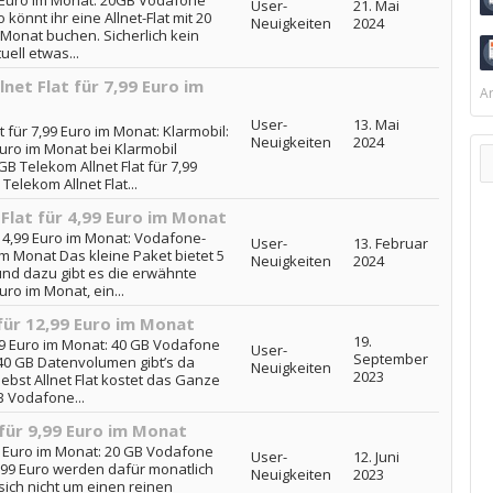
9 Euro im Monat: 20GB Vodafone
User-
21. Mai
 könnt ihr eine Allnet-Flat mit 20
Neuigkeiten
2024
Monat buchen. Sicherlich kein
ell etwas...
net Flat für 7,99 Euro im
Ar
User-
13. Mai
t für 7,99 Euro im Monat: Klarmobil:
Neuigkeiten
2024
Euro im Monat bei Klarmobil
B Telekom Allnet Flat für 7,99
Telekom Allnet Flat...
Flat für 4,99 Euro im Monat
r 4,99 Euro im Monat: Vodafone-
User-
13. Februar
 im Monat Das kleine Paket bietet 5
Neuigkeiten
2024
nd dazu gibt es die erwähnte
uro im Monat, ein...
für 12,99 Euro im Monat
19.
,99 Euro im Monat: 40 GB Vodafone
User-
September
t 40 GB Datenvolumen gibt’s da
Neuigkeiten
2023
ebst Allnet Flat kostet das Ganze
B Vodafone...
für 9,99 Euro im Monat
99 Euro im Monat: 20 GB Vodafone
User-
12. Juni
 9,99 Euro werden dafür monatlich
Neuigkeiten
2023
sich nicht um einen reinen