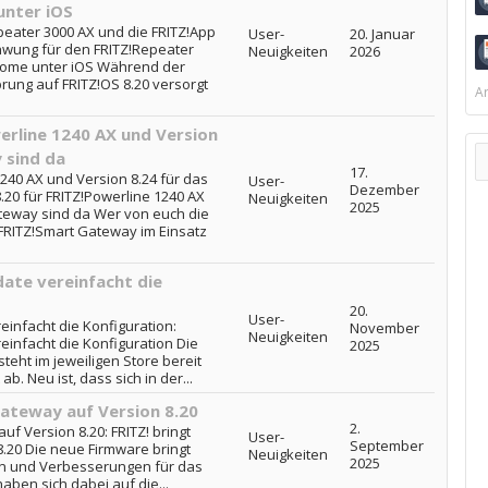
unter iOS
eater 3000 AX und die FRITZ!App
User-
20. Januar
hwung für den FRITZ!Repeater
Neuigkeiten
2026
Home unter iOS Während der
rung auf FRITZ!OS 8.20 versorgt
Ar
erline 1240 AX und Version
 sind da
17.
1240 AX und Version 8.24 für das
User-
Dezember
.20 für FRITZ!Powerline 1240 AX
Neuigkeiten
2025
ateway sind da Wer von euch die
FRITZ!Smart Gateway im Einsatz
ate vereinfacht die
20.
User-
infacht die Konfiguration:
November
Neuigkeiten
infacht die Konfiguration Die
2025
teht im jeweiligen Store bereit
b. Neu ist, dass sich in der...
Gateway auf Version 8.20
2.
uf Version 8.20: FRITZ! bringt
User-
September
.20 Die neue Firmware bringt
Neuigkeiten
2025
en und Verbesserungen für das
ben sich dabei auf die...