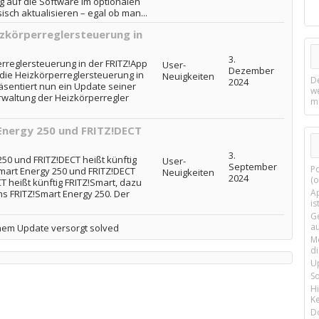
g auf die Software im optionalen
sch aktualisieren – egal ob man...
izkörperreglersteuerung in
3.
rreglersteuerung in der FRITZ!App
User-
Dezember
die Heizkörperreglersteuerung in
Neuigkeiten
D
2024
sentiert nun ein Update seiner
w
rwaltung der Heizkörperregler
m
Energy 250 und FRITZ!DECT
3.
50 und FRITZ!DECT heißt künftig
User-
September
P
mart Energy 250 und FRITZ!DECT
Neuigkeiten
2024
(o
CT heißt künftig FRITZ!Smart, dazu
Ap
s FRITZ!Smart Energy 250. Der
is
G
a
inem Update versorgt solved
M
d
U
S
H
Ke
D