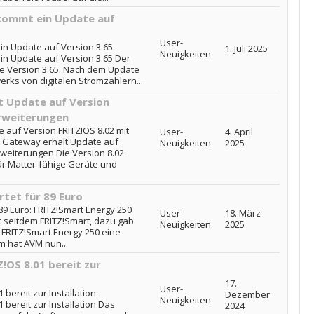
kommt ein Update auf
User-
n Update auf Version 3.65:
1. Juli 2025
Neuigkeiten
in Update auf Version 3.65 Der
ie Version 3.65. Nach dem Update
ks von digitalen Stromzählern...
t Update auf Version
Erweiterungen
 auf Version FRITZ!OS 8.02 mit
User-
4. April
t Gateway erhält Update auf
Neuigkeiten
2025
rweiterungen Die Version 8.02
r Matter-fähige Geräte und
rtet für 89 Euro
 89 Euro: FRITZ!Smart Energy 250
User-
18. März
ßt seitdem FRITZ!Smart, dazu gab
Neuigkeiten
2025
FRITZ!Smart Energy 250 eine
m hat AVM nun...
!OS 8.01 bereit zur
17.
User-
bereit zur Installation:
Dezember
Neuigkeiten
 bereit zur Installation Das
2024