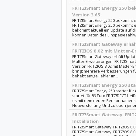
FRITZ!Smart Energy 250 be
Version 3.65
FRITZ!Smart Energy 250 bekommt ei
FRITZ!Smart Energy 250 bekommt e
bekommt aktuell ein Update auf d
können Daten des Einspeisezählwer
FRITZ!Smart Gateway erhäl
FRITZ!OS 8.02 mit Matter-
FRITZ!Smart Gateway erhält Update
Matter-Erweiterungen: FRITZ!Smar
Version FRITZ!OS 8.02 mit Matter-E
bringt mehrere Verbesserungen fü
behebt einige Fehler im...
FRITZ!Smart Energy 250 sta
FRITZ!Smart Energy 250 startet für
startet für 89 Euro FRITZ!DECT hei
es mit dem neuen Sensor namens 
Neuvorstellung. Und zu eben jene
FRITZ!Smart Gateway: FRITZ
Installation
FRITZ!Smart Gateway: FRITZ!OS 8.01 
FRITZ!Smart Gateway: FRITZ!OS 8.01