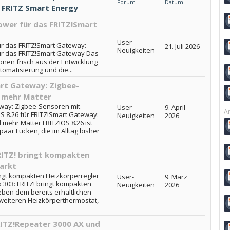
Forum
Datum
- FRITZ Smart Energy
ower für das FRITZ!Smart
User-
ür das FRITZ!Smart Gateway:
21. Juli 2026
Neuigkeiten
ür das FRITZ!Smart Gateway Das
ionen frisch aus der Entwicklung
tomatisierung und die...
art Gateway: Zigbee-
d mehr Matter
eway: Zigbee-Sensoren mit
User-
9. April
Ar
OS 8.26 für FRITZ!Smart Gateway:
Neuigkeiten
2026
 mehr Matter FRITZ!OS 8.26 ist
paar Lücken, die im Alltag bisher
RITZ! bringt kompakten
arkt
ingt kompakten Heizkörperregler
User-
9. März
 303: FRITZ! bringt kompakten
Neuigkeiten
2026
ben dem bereits erhältlichen
n weiteren Heizkörperthermostat,
ITZ!Repeater 3000 AX und