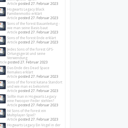
Article
posted
27. Februar 2023
Hogwarts Legacy Black
Familienmotto erklärt
Article
posted
27. Februar 2023
Sons of the forest Bauanleitung -
wie man seine Basis baut
Article
posted
27. Februar 2023
Sons of the forest Ende erklärt
Article
posted
27. Februar 2023
Jedes Sons of the forest GPS-
Ortungsgerät und seine
Verwendung
ticle
posted
27. Februar 2023
Das Ende des Dead Space
Remakes erklärt
Article
posted
27. Februar 2023
Sons of the forest katana Standort
und wie man es bekommt
Article
posted
27. Februar 2023
Sollte man in Hogwarts Legacy
eine Fwooper-Feder stehlen?
Article
posted
27. Februar 2023
Ist Sons of the forest ein
Multiplayer-Spiel?
Article
posted
27. Februar 2023
Hogwarts Legacy Ein Vogel in der