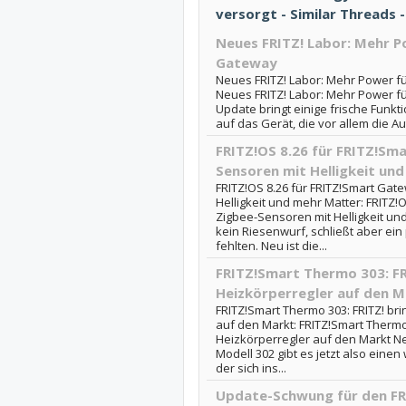
versorgt - Similar Threads 
Neues FRITZ! Labor: Mehr P
Gateway
Neues FRITZ! Labor: Mehr Power f
Neues FRITZ! Labor: Mehr Power f
Update bringt einige frische Funkt
auf das Gerät, die vor allem die Au
FRITZ!OS 8.26 für FRITZ!Sm
Sensoren mit Helligkeit un
FRITZ!OS 8.26 für FRITZ!Smart Gat
Helligkeit und mehr Matter: FRITZ!
Zigbee-Sensoren mit Helligkeit und
kein Riesenwurf, schließt aber ein 
fehlten. Neu ist die...
FRITZ!Smart Thermo 303: F
Heizkörperregler auf den M
FRITZ!Smart Thermo 303: FRITZ! br
auf den Markt: FRITZ!Smart Thermo
Heizkörperregler auf den Markt Ne
Modell 302 gibt es jetzt also eine
der sich ins...
Update-Schwung für den FR