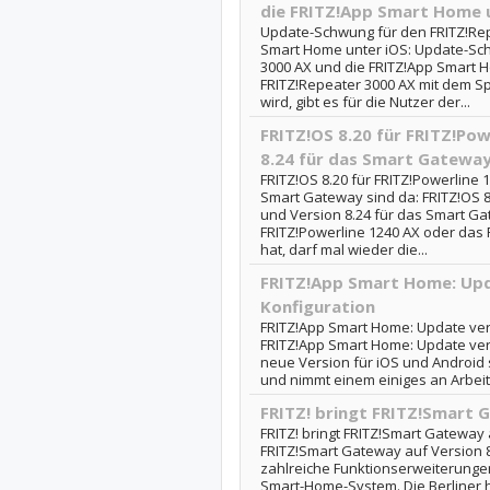
die FRITZ!App Smart Home 
Update-Schwung für den FRITZ!Rep
Smart Home unter iOS: Update-Sc
3000 AX und die FRITZ!App Smart 
FRITZ!Repeater 3000 AX mit dem Sp
wird, gibt es für die Nutzer der...
FRITZ!OS 8.20 für FRITZ!Pow
8.24 für das Smart Gateway
FRITZ!OS 8.20 für FRITZ!Powerline 
Smart Gateway sind da: FRITZ!OS 8
und Version 8.24 für das Smart G
FRITZ!Powerline 1240 AX oder das 
hat, darf mal wieder die...
FRITZ!App Smart Home: Upd
Konfiguration
FRITZ!App Smart Home: Update vere
FRITZ!App Smart Home: Update vere
neue Version für iOS und Android s
und nimmt einem einiges an Arbeit a
FRITZ! bringt FRITZ!Smart 
FRITZ! bringt FRITZ!Smart Gateway a
FRITZ!Smart Gateway auf Version 8
zahlreiche Funktionserweiterung
Smart-Home-System. Die Berliner ha