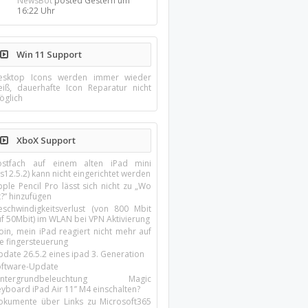
NewsBot
posted
Gestern um
16:22 Uhr
Win 11 Support
esktop Icons werden immer wieder
eiß, dauerhafte Icon Reparatur nicht
öglich
XboX Support
ostfach auf einem alten iPad mini
s12.5.2) kann nicht eingerichtet werden
ple Pencil Pro lässt sich nicht zu „Wo
t?“ hinzufügen
eschwindigkeitsverlust (von 800 Mbit
uf 50Mbit) im WLAN bei VPN Aktivierung
oin, mein iPad reagiert nicht mehr auf
ie fingersteuerung
pdate 26.5.2 eines ipad 3. Generation
oftware-Update
intergrundbeleuchtung Magic
yboard iPad Air 11’’ M4 einschalten?
okumente über Links zu Microsoft365