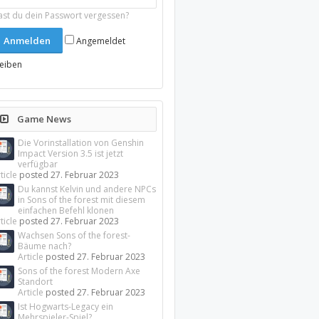
ast du dein Passwort vergessen?
Angemeldet
leiben
Game News
Die Vorinstallation von Genshin
Impact Version 3.5 ist jetzt
verfügbar
ticle
posted
27. Februar 2023
Du kannst Kelvin und andere NPCs
in Sons of the forest mit diesem
einfachen Befehl klonen
ticle
posted
27. Februar 2023
Wachsen Sons of the forest-
Bäume nach?
Article
posted
27. Februar 2023
Sons of the forest Modern Axe
Standort
Article
posted
27. Februar 2023
Ist Hogwarts-Legacy ein
Mehrspieler-Spiel?