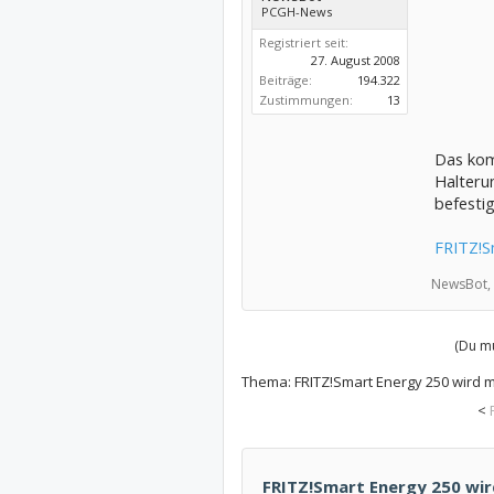
PCGH-News
Registriert seit:
27. August 2008
Beiträge:
194.322
Zustimmungen:
13
Das kom
Halteru
befestig
FRITZ!S
NewsBot,
(Du mu
Thema:
FRITZ!Smart Energy 250 wird 
<
FRITZ!Smart Energy 250 wi