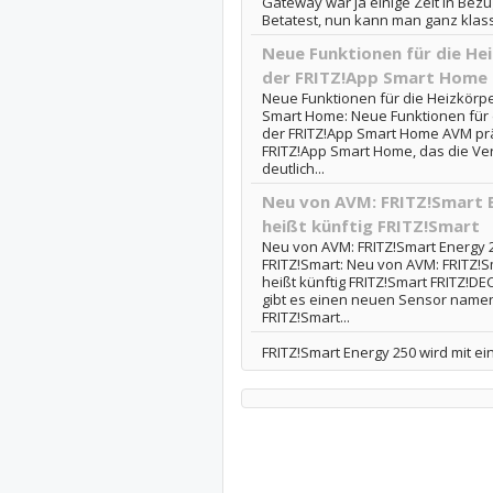
Gateway war ja einige Zeit in Bezu
Betatest, nun kann man ganz klassi
Neue Funktionen für die He
der FRITZ!App Smart Home
Neue Funktionen für die Heizkörpe
Smart Home: Neue Funktionen für 
der FRITZ!App Smart Home AVM prä
FRITZ!App Smart Home, das die Ve
deutlich...
Neu von AVM: FRITZ!Smart 
heißt künftig FRITZ!Smart
Neu von AVM: FRITZ!Smart Energy 2
FRITZ!Smart: Neu von AVM: FRITZ!S
heißt künftig FRITZ!Smart FRITZ!DE
gibt es einen neuen Sensor namen
FRITZ!Smart...
FRITZ!Smart Energy 250 wird mit e