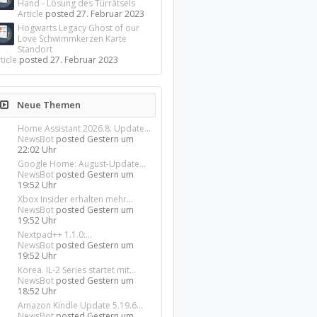
Hand - Lösung des Türrätsels
Article
posted
27. Februar 2023
Hogwarts Legacy Ghost of our
Love Schwimmkerzen Karte
Standort
ticle
posted
27. Februar 2023
Neue Themen
Home Assistant 2026.8: Update...
NewsBot
posted
Gestern um
22:02 Uhr
Google Home: August-Update...
NewsBot
posted
Gestern um
19:52 Uhr
Xbox Insider erhalten mehr...
NewsBot
posted
Gestern um
19:52 Uhr
Nextpad++ 1.1.0:...
NewsBot
posted
Gestern um
19:52 Uhr
Korea. IL-2 Series startet mit...
NewsBot
posted
Gestern um
18:52 Uhr
Amazon Kindle Update 5.19.6...
NewsBot
posted
Gestern um