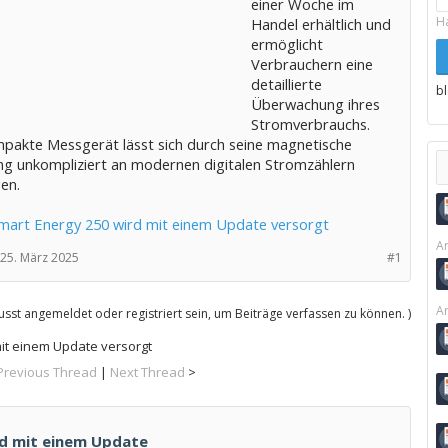
einer Woche im
H
Handel erhältlich und
ermöglicht
Verbrauchern eine
detaillierte
b
Überwachung ihres
Stromverbrauchs.
pakte Messgerät lässt sich durch seine magnetische
ng unkompliziert an modernen digitalen Stromzählern
en.
mart Energy 250 wird mit einem Update versorgt
Ar
25. März 2025
#1
Ar
sst angemeldet oder registriert sein, um Beiträge verfassen zu können. )
mit einem Update versorgt
Previous Thread
|
Next Thread
>
rd mit einem Update