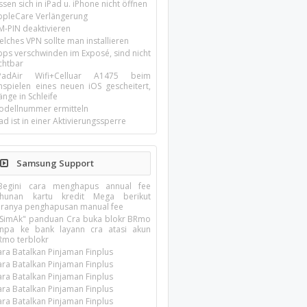
ssen sich in iPad u. iPhone nicht öffnen
ppleCare Verlängerung
M-PIN deaktivieren
lches VPN sollte man installieren
pps verschwinden im Exposé, sind nicht
chtbar
-PadAir Wifi+Celluar A1475 beim
inspielen eines neuen iOS gescheitert,
nge in Schleife
odellnummer ermitteln
ad ist in einer Aktivierungssperre
Samsung Support
?Begini cara menghapus annual fee
ahunan kartu kredit Mega berikut
aranya penghapusan manual fee
️SimAk" panduan Cra buka blokr BRmo
anpa ke bank layann cra atasi akun
Rmo terblokr
ara Batalkan Pinjaman Finplus
ara Batalkan Pinjaman Finplus
ara Batalkan Pinjaman Finplus
ara Batalkan Pinjaman Finplus
ara Batalkan Pinjaman Finplus