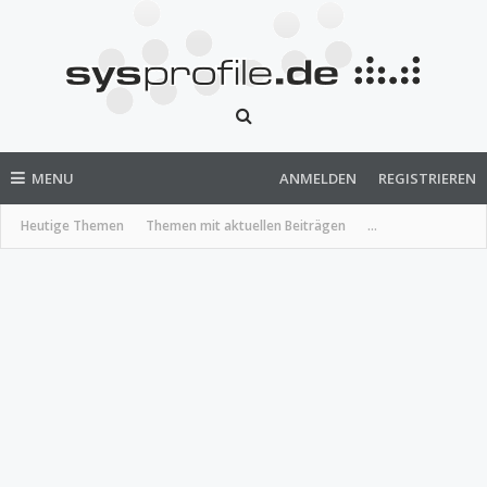
MENU
ANMELDEN
REGISTRIEREN
Heutige Themen
Themen mit aktuellen Beiträgen
...