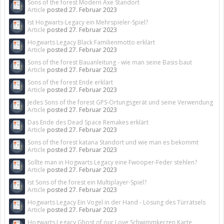
Sons of the forest Modern Axe Standort
Article
posted
27. Februar 2023
Ist Hogwarts-Legacy ein Mehrspieler-Spiel?
Article
posted
27. Februar 2023
Hogwarts Legacy Black Familienmotto erklärt
Article
posted
27. Februar 2023
Sons of the forest Bauanleitung - wie man seine Basis baut
Article
posted
27. Februar 2023
Sons of the forest Ende erklärt
Article
posted
27. Februar 2023
Jedes Sons of the forest GPS-Ortungsgerät und seine Verwendung
Article
posted
27. Februar 2023
Das Ende des Dead Space Remakes erklärt
Article
posted
27. Februar 2023
Sons of the forest katana Standort und wie man es bekommt
Article
posted
27. Februar 2023
Sollte man in Hogwarts Legacy eine Fwooper-Feder stehlen?
Article
posted
27. Februar 2023
Ist Sons of the forest ein Multiplayer-Spiel?
Article
posted
27. Februar 2023
Hogwarts Legacy Ein Vogel in der Hand - Lösung des Türrätsels
Article
posted
27. Februar 2023
Hogwarts Legacy Ghost of our Love Schwimmkerzen Karte