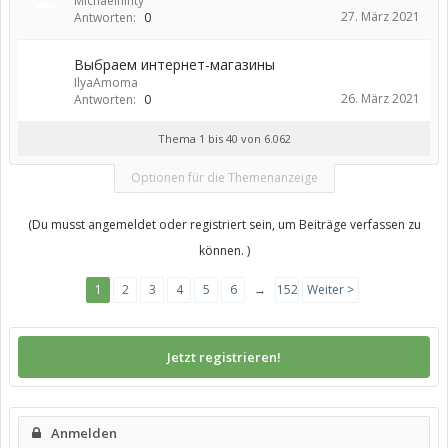
Michaelninty
27. März 2021
Antworten:
0
Выбраем интернет-магазины
IlyaAmoma
26. März 2021
Antworten:
0
Thema 1 bis 40 von 6.062
Optionen für die Themenanzeige
(Du musst angemeldet oder registriert sein, um Beiträge verfassen zu
können. )
1
2
3
4
5
6
→
152
Weiter >
Jetzt registrieren!
Anmelden