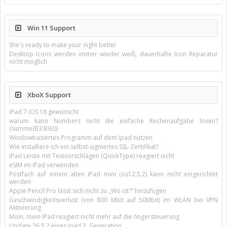
Win 11 Support
She's ready to make your night better
Desktop Icons werden immer wieder weiß, dauerhafte Icon Reparatur
nicht möglich
XboX Support
iPad 7 iOS 18 gewünscht
warum kann Numbers nicht die einfache Rechenaufgabe lösen?
(summe(B3:B92))
Windowbasiertes Programm auf dem Ipad nutzen
Wie installiere ich ein selbst-signiertes SSL-Zertifikat?
iPad Leiste mit Textvorschlägen (QuickType) reagiert nicht
eSIM im iPad verwenden
Postfach auf einem alten iPad mini (os12.5.2) kann nicht eingerichtet
werden
Apple Pencil Pro lässt sich nicht zu „Wo ist?“ hinzufügen
Geschwindigkeitsverlust (von 800 Mbit auf 50Mbit) im WLAN bei VPN
Aktivierung
Moin, mein iPad reagiert nicht mehr auf die fingersteuerung
Update 26.5.2 eines ipad 3. Generation