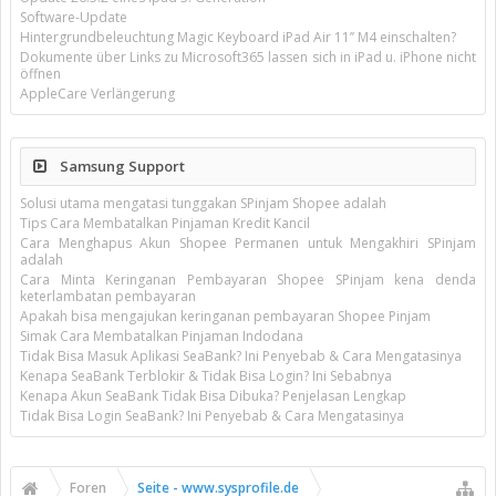
Software-Update
Hintergrundbeleuchtung Magic Keyboard iPad Air 11’’ M4 einschalten?
Dokumente über Links zu Microsoft365 lassen sich in iPad u. iPhone nicht
öffnen
AppleCare Verlängerung
Samsung Support
Solusi utama mengatasi tunggakan SPinjam Shopee adalah
Tips Cara Membatalkan Pinjaman Kredit Kancil
Cara Menghapus Akun Shopee Permanen untuk Mengakhiri SPinjam
adalah
Cara Minta Keringanan Pembayaran Shopee SPinjam kena denda
keterlambatan pembayaran
Apakah bisa mengajukan keringanan pembayaran Shopee Pinjam
Simak Cara Membatalkan Pinjaman Indodana
Tidak Bisa Masuk Aplikasi SeaBank? Ini Penyebab & Cara Mengatasinya
Kenapa SeaBank Terblokir & Tidak Bisa Login? Ini Sebabnya
Kenapa Akun SeaBank Tidak Bisa Dibuka? Penjelasan Lengkap
Tidak Bisa Login SeaBank? Ini Penyebab & Cara Mengatasinya
Foren
Seite - www.sysprofile.de