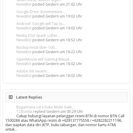
NewsBot
posted
Gestern um 21:02 Uhr
Google Drive: Kommentare...
NewsBot
posted
Gestern um 19:02 Uhr
Android: Google will Tap to...
NewsBot
posted
Gestern um 19:02 Uhr
Nvidia DGX Spark: Lüfter...
NewsBot
posted
Gestern um 18:52 Uhr
Noctua misst über 100...
NewsBot
posted
Gestern um 18:22 Uhr
OpenMouse will Gaming-Mäuse...
NewsBot
posted
Gestern um 18:02 Uhr
Adobe mit neuem...
NewsBot
posted
Gestern um 18:02 Uhr
Latest Replies
Bagaimana cara buka Blokir bale...
123tomla
replied
Gestern um 05:29 Uhr
Cukup hubungi layanan pelanggan resmi BTN di nomor BTN Call
1500286 atau WhatsApp resmi di +628137775558 / +6282282211196,
dan siapkan data diri (KTP, buku tabungan, dan nomor kartu ATM)
untuk…