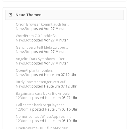
Neue Themen
Orion Browser kommt auch für...
NewsBot
posted
Vor 27 Minuten
WordPress 7.0.3 schließt...
NewsBot
posted
Vor 27 Minuten
Gericht verurteilt Meta zu über...
NewsBot
posted
Vor 27 Minuten
Angelic: Dark Symphony – Der...
NewsBot
posted
Vor 37 Minuten
OpenAI plant mobilen...
NewsBot
posted
Heute um 07:12 Uhr
BirdyChat: Messenger jetzt auf...
NewsBot
posted
Heute um 07:12 Uhr
Bagaimana cara buka Blokir bale...
123tomla
posted
Heute um 05:27 Uhr
Call center bank Saqu layanan...
123tomla
posted
Heute um 05:16 Uhr
Nomor contact WhatsApp resmi...
123tomla
posted
Heute um 05:10 Uhr
Open-Source-BIOS für AM5: Nur...