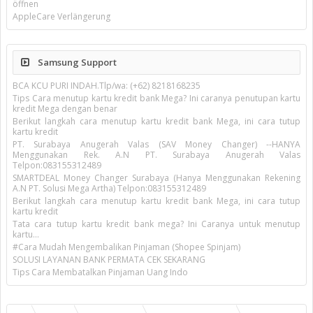
öffnen
AppleCare Verlängerung
Samsung Support
BCA KCU PURI INDAH.Tlp/wa: (+62) 8218168235
Tips Cara menutup kartu kredit bank Mega? Ini caranya penutupan kartu
kredit Mega dengan benar
Berikut langkah cara menutup kartu kredit bank Mega, ini cara tutup
kartu kredit
PT. Surabaya Anugerah Valas (SAV Money Changer) --HANYA
Menggunakan Rek. A.N PT. Surabaya Anugerah Valas
Telpon:083155312489
SMARTDEAL Money Changer Surabaya (Hanya Menggunakan Rekening
A.N PT. Solusi Mega Artha) Telpon:083155312489
Berikut langkah cara menutup kartu kredit bank Mega, ini cara tutup
kartu kredit
Tata cara tutup kartu kredit bank mega? Ini Caranya untuk menutup
kartu...
#Cara Mudah Mengembalikan Pinjaman (Shopee Spinjam)
SOLUSI LAYANAN BANK PERMATA CEK SEKARANG
Tips Cara Membatalkan Pinjaman Uang Indo