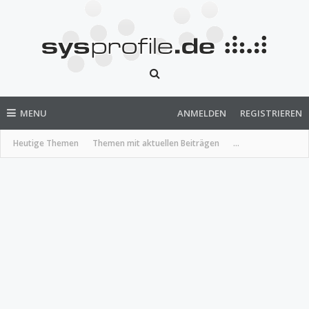
MENU
ANMELDEN
REGISTRIEREN
Heutige Themen
Themen mit aktuellen Beiträgen
...