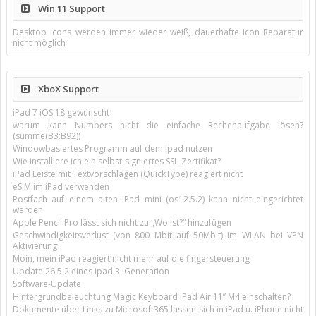
Win 11 Support
Desktop Icons werden immer wieder weiß, dauerhafte Icon Reparatur
nicht möglich
XboX Support
iPad 7 iOS 18 gewünscht
warum kann Numbers nicht die einfache Rechenaufgabe lösen?
(summe(B3:B92))
Windowbasiertes Programm auf dem Ipad nutzen
Wie installiere ich ein selbst-signiertes SSL-Zertifikat?
iPad Leiste mit Textvorschlägen (QuickType) reagiert nicht
eSIM im iPad verwenden
Postfach auf einem alten iPad mini (os12.5.2) kann nicht eingerichtet
werden
Apple Pencil Pro lässt sich nicht zu „Wo ist?“ hinzufügen
Geschwindigkeitsverlust (von 800 Mbit auf 50Mbit) im WLAN bei VPN
Aktivierung
Moin, mein iPad reagiert nicht mehr auf die fingersteuerung
Update 26.5.2 eines ipad 3. Generation
Software-Update
Hintergrundbeleuchtung Magic Keyboard iPad Air 11’’ M4 einschalten?
Dokumente über Links zu Microsoft365 lassen sich in iPad u. iPhone nicht