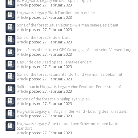
Ist Hogwarts-Legacy ein Mehrspieler-Spiel?
Article
posted
27. Februar 2023
Hogwarts Legacy Black Familienmotto erklärt
Article
posted
27. Februar 2023
Sons of the forest Bauanleitung - wie man seine Basis baut
Article
posted
27. Februar 2023
Sons of the forest Ende erklärt
Article
posted
27. Februar 2023
Jedes Sons of the forest GPS-Ortungsgerät und seine Verwendung
Article
posted
27. Februar 2023
Das Ende des Dead Space Remakes erklärt
Article
posted
27. Februar 2023
Sons of the forest katana Standort und wie man es bekommt
Article
posted
27. Februar 2023
Sollte man in Hogwarts Legacy eine Fwooper-Feder stehlen?
Article
posted
27. Februar 2023
Ist Sons of the forest ein Multiplayer-Spiel?
Article
posted
27. Februar 2023
Hogwarts Legacy Ein Vogel in der Hand - Lösung des Türrätsels
Article
posted
27. Februar 2023
Hogwarts Legacy Ghost of our Love Schwimmkerzen Karte
Standort
Article
posted
27. Februar 2023