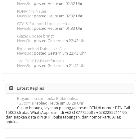
NewsBot
posted
Heute um 02:52 Uhr
RDNA 4m: Neuer...
NewsBot
posted
Heute um 02:32 Uhr
GTA 6: Extended Look zuerst auf...
NewsBot
posted
Heute um 01:33 Uhr
Glaze: Update bringt...
NewsBot
posted
Gestern um 22:43 Uhr
Ryde meldet Datenleck: Alle...
NewsBot
posted
Gestern um 22:43 Uhr
1&1 TV: IPTV-Paket für viele...
NewsBot
posted
Gestern um 21:42 Uhr
Latest Replies
Bagaimana cara buka Blokir bale...
123tomla
replied
Heute um 05:29 Uhr
Cukup hubungi layanan pelanggan resmi BTN di nomor BTN Call
1500286 atau WhatsApp resmi di +628137775558 / +6282282211196,
dan siapkan data diri (KTP, buku tabungan, dan nomor kartu ATM)
untuk…