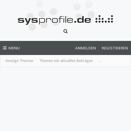
MENU
ANMELDEN
REGISTRIEREN
Heutige Themen
Themen mit aktuellen Beiträgen
...