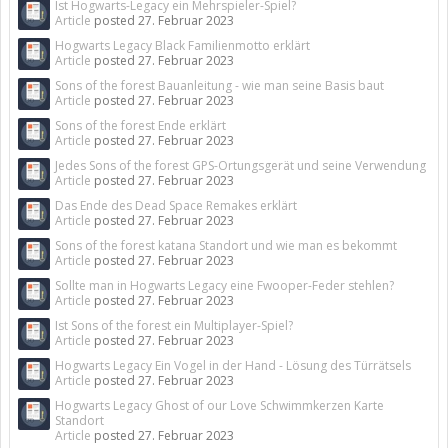
Ist Hogwarts-Legacy ein Mehrspieler-Spiel?
Article
posted
27. Februar 2023
Hogwarts Legacy Black Familienmotto erklärt
Article
posted
27. Februar 2023
Sons of the forest Bauanleitung - wie man seine Basis baut
Article
posted
27. Februar 2023
Sons of the forest Ende erklärt
Article
posted
27. Februar 2023
Jedes Sons of the forest GPS-Ortungsgerät und seine Verwendung
Article
posted
27. Februar 2023
Das Ende des Dead Space Remakes erklärt
Article
posted
27. Februar 2023
Sons of the forest katana Standort und wie man es bekommt
Article
posted
27. Februar 2023
Sollte man in Hogwarts Legacy eine Fwooper-Feder stehlen?
Article
posted
27. Februar 2023
Ist Sons of the forest ein Multiplayer-Spiel?
Article
posted
27. Februar 2023
Hogwarts Legacy Ein Vogel in der Hand - Lösung des Türrätsels
Article
posted
27. Februar 2023
Hogwarts Legacy Ghost of our Love Schwimmkerzen Karte
Standort
Article
posted
27. Februar 2023