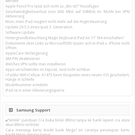
werden
Apple Pencil Pro lässt sich nicht zu „Wo ist?“ hinzufügen
Geschwindigkeitsverlust (von 800 Mbit auf 50Mbit) im WLAN bei VPN
Aktivierung
Moin, mein iPad reagiert nicht mehr auf die fingersteuerung
Update 26.5.2 eines ipad 3. Generation
Software-Update
Hintergrundbeleuchtung Magic Keyboard iPad Air 11’’ M4 einschalten?
Dokumente über Links zu Microsoft365 lassen sich in iPad u. iPhone nicht
öffnen
AppleCare Verlängerung
SIM-PIN deaktivieren
Welches VPN sollte man installieren
Apps verschwinden im Exposé, sind nicht sichtbar
I-PadAir Wifi+Celluar A1475 beim Einspielen eines neuen iOS gescheitert,
Hänge in Schleife
Modellnummer ermitteln
iPad ist in einer Aktivierungssperre
Samsung Support
✔️SimAk" panduan Cra buka blokr BRmo tanpa ke bank layann cra atasi
akun BRmo terblokr
Cara menutup kartu kredit bank Mega? Ini caranya penutupan kartu
kredit Mega dengan benar