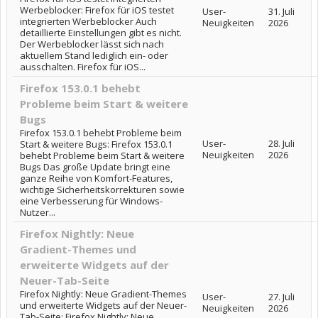
Werbeblocker: Firefox für iOS testet
User-
31. Juli
integrierten Werbeblocker Auch
Neuigkeiten
2026
detaillierte Einstellungen gibt es nicht.
Der Werbeblocker lässt sich nach
aktuellem Stand lediglich ein- oder
ausschalten. Firefox für iOS...
Firefox 153.0.1 behebt
Probleme beim Start & weitere
Bugs
Firefox 153.0.1 behebt Probleme beim
User-
28. Juli
Start & weitere Bugs: Firefox 153.0.1
Neuigkeiten
2026
behebt Probleme beim Start & weitere
Bugs Das große Update bringt eine
ganze Reihe von Komfort-Features,
wichtige Sicherheitskorrekturen sowie
eine Verbesserung für Windows-
Nutzer...
Firefox Nightly: Neue
Gradient-Themes und
erweiterte Widgets auf der
Neuer-Tab-Seite
Firefox Nightly: Neue Gradient-Themes
User-
27. Juli
und erweiterte Widgets auf der Neuer-
Neuigkeiten
2026
Tab-Seite: Firefox Nightly: Neue