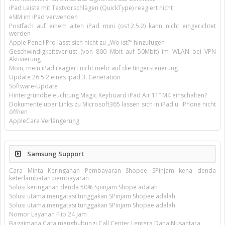
iPad Leiste mit Textvorschlägen (QuickType) reagiert nicht
eSIM im iPad verwenden
Postfach auf einem alten iPad mini (os12.5.2) kann nicht eingerichtet
werden
Apple Pencil Pro lässt sich nicht zu „Wo ist?“ hinzufügen
Geschwindigkeitsverlust (von 800 Mbit auf 50Mbit) im WLAN bei VPN
Aktivierung
Moin, mein iPad reagiert nicht mehr auf die fingersteuerung
Update 26.5.2 eines ipad 3. Generation
Software-Update
Hintergrundbeleuchtung Magic Keyboard iPad Air 11’’ M4 einschalten?
Dokumente über Links zu Microsoft365 lassen sich in iPad u. iPhone nicht
öffnen
AppleCare Verlängerung
Samsung Support
Cara Minta Keringanan Pembayaran Shopee SPinjam kena denda
keterlambatan pembayaran
Solusi keringanan denda 50% Spinjam Shope adalah
Solusi utama mengatasi tunggakan SPinjam Shopee adalah
Solusi utama mengatasi tunggakan SPinjam Shopee adalah
Nomor Layanan Flip 24 Jam
Bagaimana Cara menghubungi Call Center Lentera Dana Nusantara