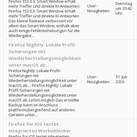
Firefox 153.0.3: Smart Window erhält
Dienstag
User-
mehr Treffer und direkte KI-Antworten:
um 20:42
Neuigkeiten
Firefox 153.0.3: Smart Window erhält
Uhr
mehr Treffer und direkte KI-Antworten
Das kleine Release verbessert vor
allem das Smart Window, enthält aber
auch einige Fehlerbehebungen für die
Wiedergabe...
Firefox Nightly: Lokale Profil-
Sicherungen mit
Wiederherstellungsmöglichkeit
unter macOS ab...
Firefox Nightly: Lokale Profil-
Sicherungen mit
User-
31. Juli
Wiederherstellungsmöglichkeit unter
Neuigkeiten
2026
macOS ab...: Firefox Nightly: Lokale
Profil-Sicherungen mit
Wiederherstellungsmöglichkeit unter
macOS ab sofort möglich Das erstellte
Backup kann im Anschluss
plattformübergreifend auf anderen
Geräten unter...
Firefox für iOS testet
integrierten Werbeblocker
Firefox für iOS testet integrierten