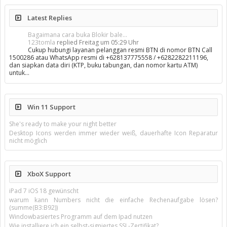
Latest Replies
Bagaimana cara buka Blokir bale...
123tomla
replied
Freitag um 05:29 Uhr
Cukup hubungi layanan pelanggan resmi BTN di nomor BTN Call
1500286 atau WhatsApp resmi di +628137775558 / +6282282211196,
dan siapkan data diri (KTP, buku tabungan, dan nomor kartu ATM)
untuk…
Win 11 Support
She's ready to make your night better
Desktop Icons werden immer wieder weiß, dauerhafte Icon Reparatur
nicht möglich
XboX Support
iPad 7 iOS 18 gewünscht
warum kann Numbers nicht die einfache Rechenaufgabe lösen?
(summe(B3:B92))
Windowbasiertes Programm auf dem Ipad nutzen
Wie installiere ich ein selbst-signiertes SSL-Zertifikat?