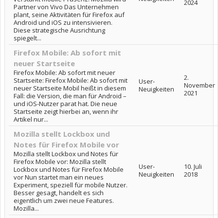
2024
Partner von Vivo Das Unternehmen
plant, seine Aktivitäten für Firefox auf
Android und iOS zu intensivieren.
Diese strategische Ausrichtung
spiegelt...
Firefox Mobile: Ab sofort mit
neuer Startseite
Firefox Mobile: Ab sofort mit neuer
2.
Startseite: Firefox Mobile: Ab sofort mit
User-
November
neuer Startseite Mobil heißt in diesem
Neuigkeiten
2021
Fall: die Version, die man für Android –
und iOS-Nutzer parat hat. Die neue
Startseite zeigt hierbei an, wenn ihr
Artikel nur...
Mozilla stellt Lockbox und
Notes für Firefox Mobile vor
Mozilla stellt Lockbox und Notes für
Firefox Mobile vor: Mozilla stellt
User-
10. Juli
Lockbox und Notes für Firefox Mobile
Neuigkeiten
2018
vor Nun startet man ein neues
Experiment, speziell für mobile Nutzer.
Besser gesagt, handelt es sich
eigentlich um zwei neue Features.
Mozilla...