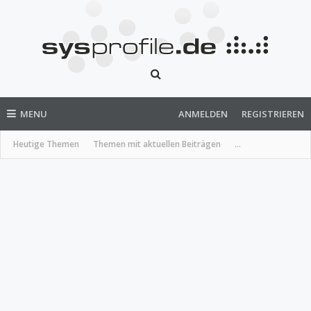
MENU
ANMELDEN
REGISTRIEREN
Heutige Themen
Themen mit aktuellen Beiträgen
...