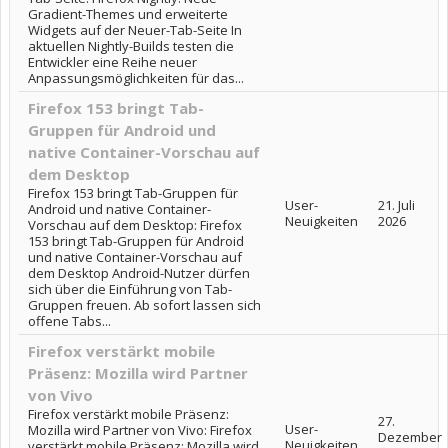
Gradient-Themes und erweiterte
Widgets auf der Neuer-Tab-Seite In
aktuellen Nightly-Builds testen die
Entwickler eine Reihe neuer
Anpassungsmöglichkeiten für das...
Firefox 153 bringt Tab-
Gruppen für Android und
native Container-Vorschau auf
dem Desktop
Firefox 153 bringt Tab-Gruppen für
User-
21. Juli
Android und native Container-
Neuigkeiten
2026
Vorschau auf dem Desktop: Firefox
153 bringt Tab-Gruppen für Android
und native Container-Vorschau auf
dem Desktop Android-Nutzer dürfen
sich über die Einführung von Tab-
Gruppen freuen. Ab sofort lassen sich
offene Tabs...
Firefox verstärkt mobile
Präsenz: Mozilla wird Partner
von Vivo
Firefox verstärkt mobile Präsenz:
27.
User-
Mozilla wird Partner von Vivo: Firefox
Dezember
Neuigkeiten
verstärkt mobile Präsenz: Mozilla wird