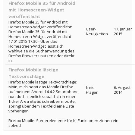
Firefox Mobile 35 für Android
mit Homescreen-Widget
veröffentlicht
Firefox Mobile 35 für Android mit
Homescreen-Widget veröffentlicht:
User-
17. Januar
Firefox Mobile 35 für Android mit
Neuigkeiten
2015
Homescreen-Widget veröffentlicht
17.01.2015 17:30 - Über das
Homescreen-Widget lässt sich
wahlweise die Suchanwendung des
Firefox Browsers nutzen oder direkt
in...
Firefox Mobile lästige
Textvorschläge
Firefox Mobile lästige Textvorschläge:
Moin, mich nervt das Mobile Firefox
freie
6. August
auf meinem Android 4.4.2 Smartphone
Fragen
2014
nun doch ziemlich sobald ich in einer
Ticker Area etwas schreiben möchte,
springt über dem Textfeld eine Liste
vorheriger...
Firefox Mobile: Steuerelemente für KI-Funktionen ziehen ein
solved