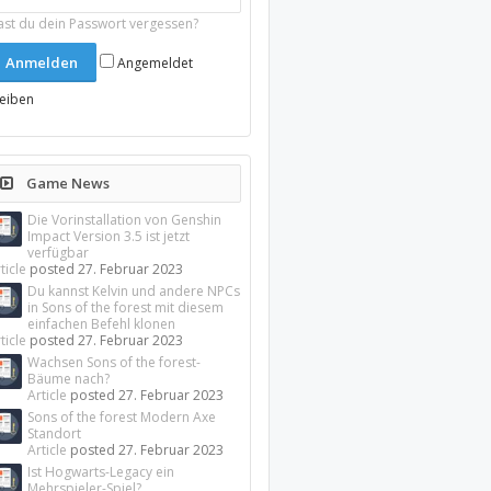
ast du dein Passwort vergessen?
Angemeldet
leiben
Game News
Die Vorinstallation von Genshin
Impact Version 3.5 ist jetzt
verfügbar
ticle
posted
27. Februar 2023
Du kannst Kelvin und andere NPCs
in Sons of the forest mit diesem
einfachen Befehl klonen
ticle
posted
27. Februar 2023
Wachsen Sons of the forest-
Bäume nach?
Article
posted
27. Februar 2023
Sons of the forest Modern Axe
Standort
Article
posted
27. Februar 2023
Ist Hogwarts-Legacy ein
Mehrspieler-Spiel?