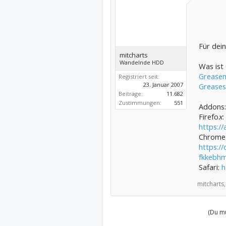
Für dei
mitcharts
Wandelnde HDD
Was ist
Greasem
Registriert seit:
23. Januar 2007
Grease
Beiträge:
11.682
Zustimmungen:
551
Addons:
Firefo
x
:
https:/
Chrome
https:/
fkkebhm
Safari:
h
mitcharts,
(Du mu