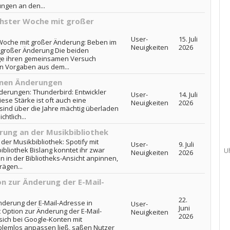
ungen an den...
chster Woche mit großer
User-
15. Juli
 Woche mit großer Änderung: Beben im
Neuigkeiten
2026
t großer Änderung Die beiden
ge ihren gemeinsamen Versuch
n Vorgaben aus dem...
anen Änderungen
derungen: Thunderbird: Entwickler
User-
14. Juli
se Stärke ist oft auch eine
Neuigkeiten
2026
sind über die Jahre mächtig überladen
htlich...
erung an der Musikbibliothek
der Musikbibliothek: Spotify mit
User-
9. Juli
bliothek Bislang konntet ihr zwar
U
Neuigkeiten
2026
n in der Bibliotheks-Ansicht anpinnen,
rägen...
n zur Änderung der E-Mail-
22.
Änderung der E-Mail-Adresse in
User-
Juni
 Option zur Änderung der E-Mail-
Neuigkeiten
2026
ich bei Google-Konten mit
oblemlos anpassen ließ, saßen Nutzer