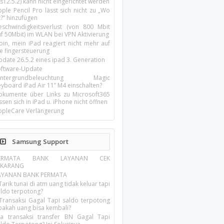
s12.5.2) kann nicht eingerichtet werden
ple Pencil Pro lässt sich nicht zu „Wo
t?“ hinzufügen
eschwindigkeitsverlust (von 800 Mbit
uf 50Mbit) im WLAN bei VPN Aktivierung
oin, mein iPad reagiert nicht mehr auf
ie fingersteuerung
pdate 26.5.2 eines ipad 3. Generation
oftware-Update
intergrundbeleuchtung Magic
yboard iPad Air 11’’ M4 einschalten?
okumente über Links zu Microsoft365
ssen sich in iPad u. iPhone nicht öffnen
ppleCare Verlängerung
Samsung Support
ERMATA BANK LAYANAN CEK
EKARANG
AYANAN BANK PERMATA
Tarik tunai di atm uang tidak keluar tapi
aldo terpotong?
 Transaksi Gagal Tapi saldo terpotong
pakah uang bisa kembali?
ika transaksi transfer BN Gagal Tapi