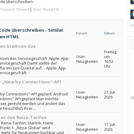
ode überschreiben
Previous Thread
|
Next Thread
>
Ar
ode überschreiben - Similar
Forum
Datum
gen HTML
gen bremsen das
Freitag
User-
um
sen das Servicegeschäft: Apple: App-
Neuigkeiten
16:52
vicegeschäft Damit stellte der
Uhr
r ein Juni-Quartal auf.. . Apple: App-
rvicegeschäft
r „Nearby Connections“-API
User-
27. Juli
y Connections“-API geplant: Android:
Neuigkeiten
2026
U
ctions“-API geplant Man möchte
ser gerecht werden und ändert das
hinsichtlich ihrer...
an den Reise-Tarifen
Reise-Tarifen: Starlink: Harte
User-
17. Juli
unkt 1: „Reise Global“ wird
Neuigkeiten
2026
icht mehr für Neukunden buchbar und