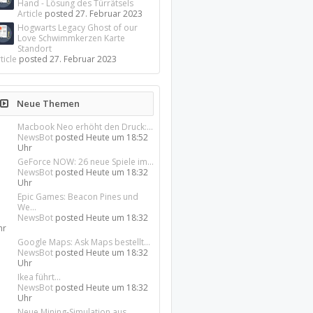
Hand - Lösung des Türrätsels
Article
posted
27. Februar 2023
Hogwarts Legacy Ghost of our
Love Schwimmkerzen Karte
Standort
ticle
posted
27. Februar 2023
Neue Themen
Macbook Neo erhöht den Druck:...
NewsBot
posted
Heute um 18:52
Uhr
GeForce NOW: 26 neue Spiele im...
NewsBot
posted
Heute um 18:32
Uhr
Epic Games: Beacon Pines und
We...
NewsBot
posted
Heute um 18:32
hr
Google Maps: Ask Maps bestellt...
NewsBot
posted
Heute um 18:32
Uhr
Ikea führt...
NewsBot
posted
Heute um 18:32
Uhr
Neue Mining-Simulation aus...