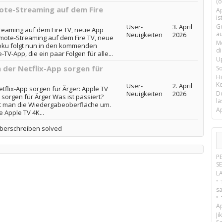
(o
ote-Streaming auf dem Fire
Ap
is
User-
3. April
G
eaming auf dem Fire TV, neue App
a
Neuigkeiten
2026
ote-Streaming auf dem Fire TV, neue
M
ku folgt nun in den kommenden
d
V-App, die ein paar Folgen für alle...
U
 der Netflix-App sorgen für
S
H
Ke
User-
2. April
tflix-App sorgen für Ärger: Apple TV
Neuigkeiten
2026
D
sorgen für Ärger Was ist passiert?
la
llt man die Wiedergabeoberfläche um.
A
 Apple TV 4K...
berschreiben solved
P
S
L
" 
s
"
A
J