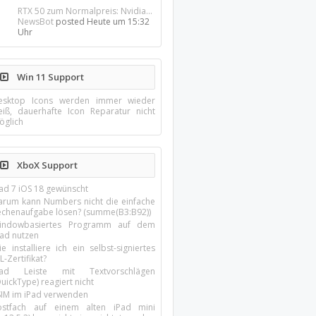
RTX 50 zum Normalpreis: Nvidia...
NewsBot
posted
Heute um 15:32
Uhr
Win 11 Support
esktop Icons werden immer wieder
eiß, dauerhafte Icon Reparatur nicht
öglich
XboX Support
Pad 7 iOS 18 gewünscht
arum kann Numbers nicht die einfache
echenaufgabe lösen? (summe(B3:B92))
indowbasiertes Programm auf dem
pad nutzen
e installiere ich ein selbst-signiertes
L-Zertifikat?
Pad Leiste mit Textvorschlägen
uickType) reagiert nicht
SIM im iPad verwenden
ostfach auf einem alten iPad mini