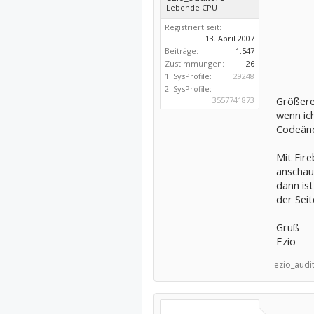
Lebende CPU
Registriert seit:
13. April 2007
Beiträge:
1.547
Zustimmungen:
26
1. SysProfile:
29248
2. SysProfile:
Größere
3557741873
wenn ic
Codeänd
Mit Fire
anschaue
dann ist
der Sei
Gruß
Ezio
ezio_audi