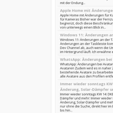
mit der Endung...
Apple Home mit Änderunge
Apple Home mit Änderungen für K
für Kameras Bisher war der Fernzug
begrenzt, doch diese Beschränkun
von unterwegs einen Blick in...
Windows 11: Änderungen an
Windows 11: Änderungen an der T
Änderungen an der Taskleiste kom
Dev Channel ab, auch wenn die U
im Hintergrund läuft. Ich erwähne es
WhatsApp: Änderungen bei
WhatsApp: Änderungen bei Avatar
Avataren Zudem wird es in naher Z
bestehende Avatare zu bearbeite
alle Avatare aus den Profilen entfer
Immer wieder sonntags KW 
Änderung, Solar-Dämpfer u
Immer wieder sonntags KW 14: DKB
Dämpfer und mehr: Immer wieder s
Änderung, Solar-Dämpfer und mehr 
nur ohne die Suche, direkt hier i
bis hin...