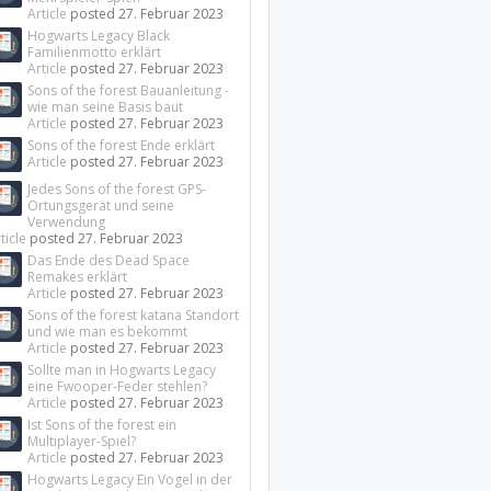
Article
posted
27. Februar 2023
Hogwarts Legacy Black
Familienmotto erklärt
Article
posted
27. Februar 2023
Sons of the forest Bauanleitung -
wie man seine Basis baut
Article
posted
27. Februar 2023
Sons of the forest Ende erklärt
Article
posted
27. Februar 2023
Jedes Sons of the forest GPS-
Ortungsgerät und seine
Verwendung
ticle
posted
27. Februar 2023
Das Ende des Dead Space
Remakes erklärt
Article
posted
27. Februar 2023
Sons of the forest katana Standort
und wie man es bekommt
Article
posted
27. Februar 2023
Sollte man in Hogwarts Legacy
eine Fwooper-Feder stehlen?
Article
posted
27. Februar 2023
Ist Sons of the forest ein
Multiplayer-Spiel?
Article
posted
27. Februar 2023
Hogwarts Legacy Ein Vogel in der