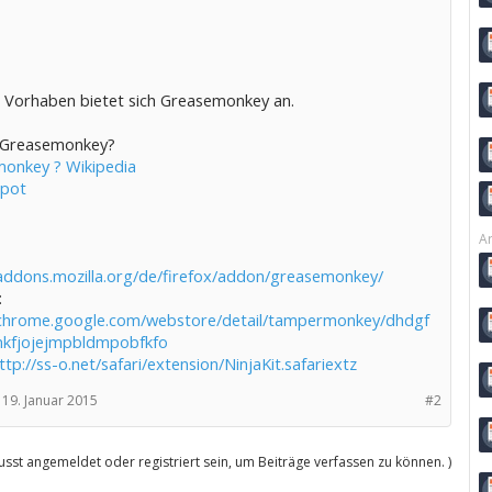
n Vorhaben bietet sich Greasemonkey an.
 Greasemonkey?
onkey ? Wikipedia
spot
Ar
/addons.mozilla.org/de/firefox/addon/greasemonkey/
:
/chrome.google.com/webstore/detail/tampermonkey/dhdgf
kfjojejmpbldmpobfkfo
ttp://ss-o.net/safari/extension/NinjaKit.safariextz
19. Januar 2015
#2
sst angemeldet oder registriert sein, um Beiträge verfassen zu können. )