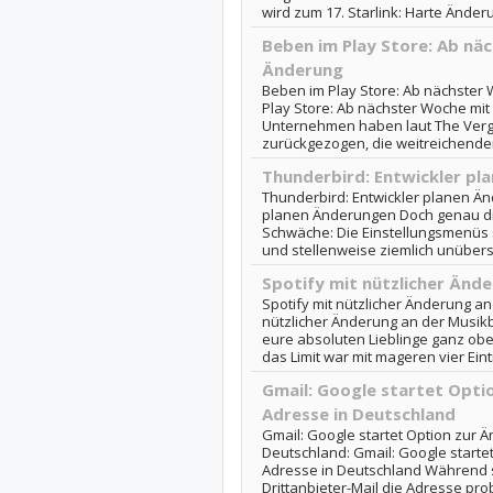
wird zum 17. Starlink: Harte Änder
Beben im Play Store: Ab nä
Änderung
Beben im Play Store: Ab nächster
Play Store: Ab nächster Woche mi
Unternehmen haben laut The Ver
zurückgezogen, die weitreichende
Thunderbird: Entwickler pl
Thunderbird: Entwickler planen Än
planen Änderungen Doch genau die
Schwäche: Die Einstellungsmenüs 
und stellenweise ziemlich unübersic
Spotify mit nützlicher Änd
Spotify mit nützlicher Änderung an 
nützlicher Änderung an der Musikbi
eure absoluten Lieblinge ganz obe
das Limit war mit mageren vier Eint
Gmail: Google startet Optio
Adresse in Deutschland
Gmail: Google startet Option zur 
Deutschland: Gmail: Google startet
Adresse in Deutschland Während s
Drittanbieter-Mail die Adresse pr