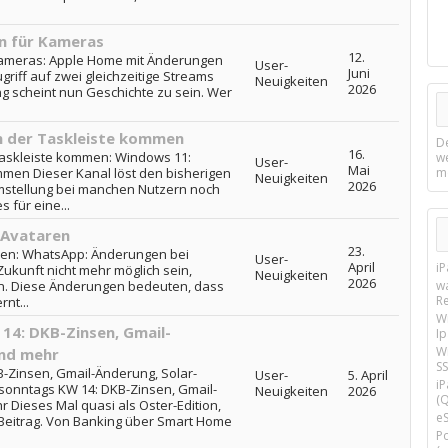
n für Kameras
12.
ameras: Apple Home mit Änderungen
User-
Juni
riff auf zwei gleichzeitige Streams
Neuigkeiten
2026
g scheint nun Geschichte zu sein. Wer
 der Taskleiste kommen
D
16.
askleiste kommen: Windows 11:
w
User-
Mai
men Dieser Kanal löst den bisherigen
m
Neuigkeiten
2026
mstellung bei manchen Nutzern noch
 für eine...
 Avataren
23.
en: WhatsApp: Änderungen bei
User-
April
i
ukunft nicht mehr möglich sein,
Neuigkeiten
2026
n. Diese Änderungen bedeuten, dass
w
R
nt...
W
14: DKB-Zinsen, Gmail-
I
Wi
nd mehr
SS
-Zinsen, Gmail-Änderung, Solar-
User-
5. April
i
onntags KW 14: DKB-Zinsen, Gmail-
Neuigkeiten
2026
(Q
Dieses Mal quasi als Oster-Edition,
e
m Beitrag. Von Banking über Smart Home
P