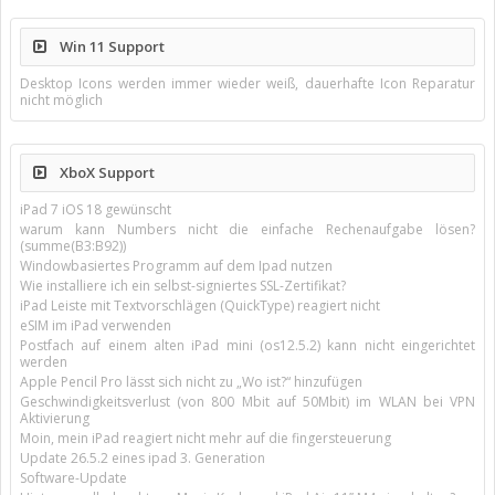
Win 11 Support
Desktop Icons werden immer wieder weiß, dauerhafte Icon Reparatur
nicht möglich
XboX Support
iPad 7 iOS 18 gewünscht
warum kann Numbers nicht die einfache Rechenaufgabe lösen?
(summe(B3:B92))
Windowbasiertes Programm auf dem Ipad nutzen
Wie installiere ich ein selbst-signiertes SSL-Zertifikat?
iPad Leiste mit Textvorschlägen (QuickType) reagiert nicht
eSIM im iPad verwenden
Postfach auf einem alten iPad mini (os12.5.2) kann nicht eingerichtet
werden
Apple Pencil Pro lässt sich nicht zu „Wo ist?“ hinzufügen
Geschwindigkeitsverlust (von 800 Mbit auf 50Mbit) im WLAN bei VPN
Aktivierung
Moin, mein iPad reagiert nicht mehr auf die fingersteuerung
Update 26.5.2 eines ipad 3. Generation
Software-Update