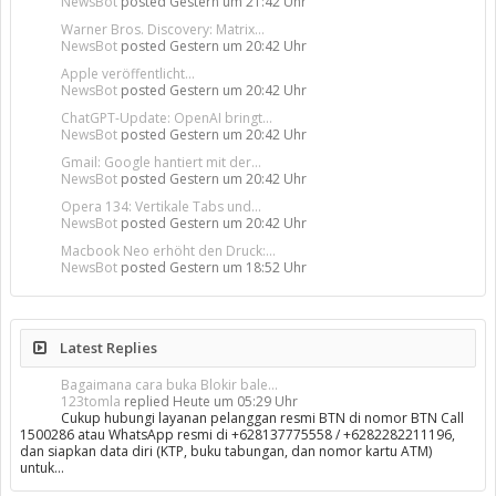
NewsBot
posted
Gestern um 21:42 Uhr
Warner Bros. Discovery: Matrix...
NewsBot
posted
Gestern um 20:42 Uhr
Apple veröffentlicht...
NewsBot
posted
Gestern um 20:42 Uhr
ChatGPT-Update: OpenAI bringt...
NewsBot
posted
Gestern um 20:42 Uhr
Gmail: Google hantiert mit der...
NewsBot
posted
Gestern um 20:42 Uhr
Opera 134: Vertikale Tabs und...
NewsBot
posted
Gestern um 20:42 Uhr
Macbook Neo erhöht den Druck:...
NewsBot
posted
Gestern um 18:52 Uhr
Latest Replies
Bagaimana cara buka Blokir bale...
123tomla
replied
Heute um 05:29 Uhr
Cukup hubungi layanan pelanggan resmi BTN di nomor BTN Call
1500286 atau WhatsApp resmi di +628137775558 / +6282282211196,
dan siapkan data diri (KTP, buku tabungan, dan nomor kartu ATM)
untuk…