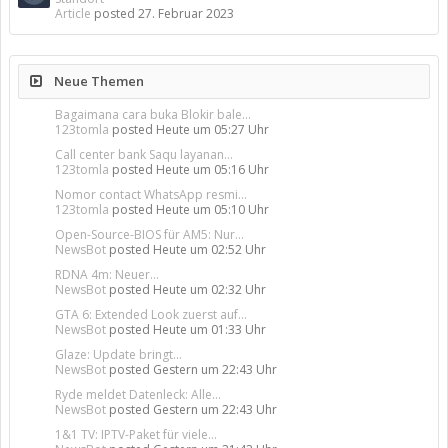
Article
posted
27. Februar 2023
Neue Themen
Bagaimana cara buka Blokir bale...
123tomla
posted
Heute um 05:27 Uhr
Call center bank Saqu layanan...
123tomla
posted
Heute um 05:16 Uhr
Nomor contact WhatsApp resmi...
123tomla
posted
Heute um 05:10 Uhr
Open-Source-BIOS für AM5: Nur...
NewsBot
posted
Heute um 02:52 Uhr
RDNA 4m: Neuer...
NewsBot
posted
Heute um 02:32 Uhr
GTA 6: Extended Look zuerst auf...
NewsBot
posted
Heute um 01:33 Uhr
Glaze: Update bringt...
NewsBot
posted
Gestern um 22:43 Uhr
Ryde meldet Datenleck: Alle...
NewsBot
posted
Gestern um 22:43 Uhr
1&1 TV: IPTV-Paket für viele...