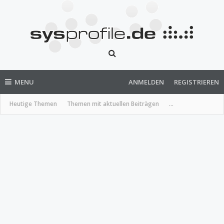
MENU
ANMELDEN
REGISTRIEREN
Heutige Themen
Themen mit aktuellen Beiträgen
...