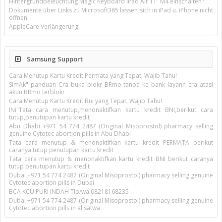
Hintergrundbeleuchtung Magic Keyboard iPad Air 11’’ M4 einschalten?
Dokumente über Links zu Microsoft365 lassen sich in iPad u. iPhone nicht
öffnen
AppleCare Verlängerung
Samsung Support
Cara Menutup Kartu Kredit Permata yang Tepat, Wajib Tahu!
SimAk" panduan Cra buka blokr BRmo tanpa ke bank layann cra atasi
akun BRmo terblokr
Cara Menutup Kartu Kredit Bni yang Tepat, Wajib Tahu!
INi"Tata cara menutup,menonaktifkan kartu kredit BNI,berikut cara
tutup,penutupan kartu kredit
Abu Dhabi +971 54 774 2487 (Original Misoprostol) pharmacy selling
genuine Cytotec abortion pills in Abu Dhabi
Tata cara menutup & menonaktifkan kartu kredit PERMATA berikut
caranya tutup penutupan kartu kredit
Tata cara menutup & menonaktifkan kartu kredit BNI berikut caranya
tutup penutupan kartu kredit
Dubai +971 54 774 2487 (Original Misoprostol) pharmacy selling genuine
Cytotec abortion pills in Dubai
BCA KCU PURI INDAH Tlp/wa.08218168235
Dubai +971 54 774 2487 (Original Misoprostol) pharmacy selling genuine
Cytotec abortion pills in al satwa