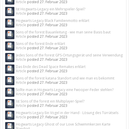
Article
posted
27. Februar 2023
Ist Hogwarts-Legacy ein Mehrspieler-Spiel?
Article
posted
27. Februar 2023
Hogwarts Legacy Black Familienmotto erklärt
Article
posted
27. Februar 2023
Sons of the forest Bauanleitung - wie man seine Basis baut
Article
posted
27. Februar 2023
Sons of the forest Ende erklärt
Article
posted
27. Februar 2023
Jedes Sons of the forest GPS-Ortungsgerät und seine Verwendung
Article
posted
27. Februar 2023
Das Ende des Dead Space Remakes erklärt
Article
posted
27. Februar 2023
Sons of the forest katana Standort und wie man es bekommt
Article
posted
27. Februar 2023
Sollte man in Hogwarts Legacy eine Fwooper-Feder stehlen?
Article
posted
27. Februar 2023
Ist Sons of the forest ein Multiplayer-Spiel?
Article
posted
27. Februar 2023
Hogwarts Legacy Ein Vogel in der Hand - Lösung des Türrätsels
Article
posted
27. Februar 2023
Hogwarts Legacy Ghost of our Love Schwimmkerzen Karte
Standort