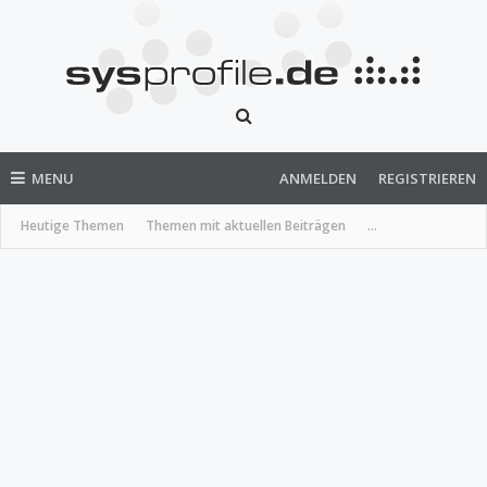
MENU
ANMELDEN
REGISTRIEREN
Heutige Themen
Themen mit aktuellen Beiträgen
...