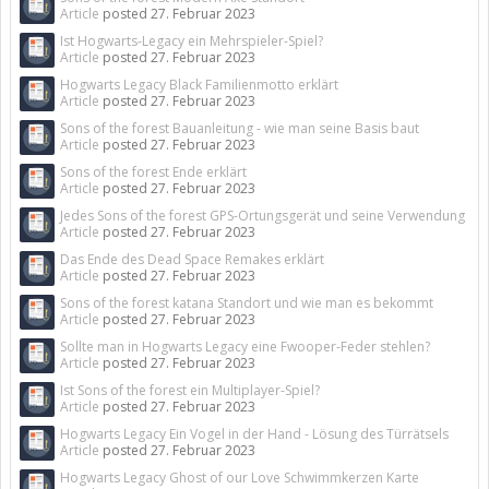
Article
posted
27. Februar 2023
Ist Hogwarts-Legacy ein Mehrspieler-Spiel?
Article
posted
27. Februar 2023
Hogwarts Legacy Black Familienmotto erklärt
Article
posted
27. Februar 2023
Sons of the forest Bauanleitung - wie man seine Basis baut
Article
posted
27. Februar 2023
Sons of the forest Ende erklärt
Article
posted
27. Februar 2023
Jedes Sons of the forest GPS-Ortungsgerät und seine Verwendung
Article
posted
27. Februar 2023
Das Ende des Dead Space Remakes erklärt
Article
posted
27. Februar 2023
Sons of the forest katana Standort und wie man es bekommt
Article
posted
27. Februar 2023
Sollte man in Hogwarts Legacy eine Fwooper-Feder stehlen?
Article
posted
27. Februar 2023
Ist Sons of the forest ein Multiplayer-Spiel?
Article
posted
27. Februar 2023
Hogwarts Legacy Ein Vogel in der Hand - Lösung des Türrätsels
Article
posted
27. Februar 2023
Hogwarts Legacy Ghost of our Love Schwimmkerzen Karte