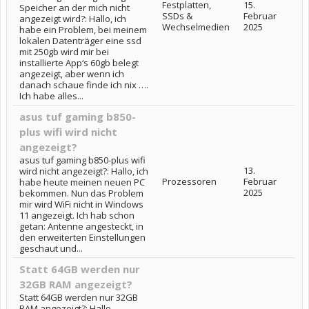
Festplatten,
15.
Speicher an der mich nicht
SSDs &
Februar
angezeigt wird?: Hallo, ich
Wechselmedien
2025
habe ein Problem, bei meinem
lokalen Datenträger eine ssd
mit 250gb wird mir bei
installierte App‘s 60gb belegt
angezeigt, aber wenn ich
danach schaue finde ich nix ….
Ich habe alles...
asus tuf gaming b850-
plus wifi wird nicht
angezeigt?
asus tuf gaming b850-plus wifi
13.
wird nicht angezeigt?: Hallo, ich
Prozessoren
Februar
habe heute meinen neuen PC
2025
bekommen. Nun das Problem
mir wird WiFi nicht in Windows
11 angezeigt. Ich hab schon
getan: Antenne angesteckt, in
den erweiterten Einstellungen
geschaut und...
Statt 64GB werden nur
32GB RAM angezeigt?
Statt 64GB werden nur 32GB
RAM angezeigt?: Hallo