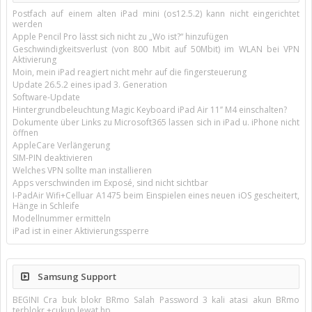
Postfach auf einem alten iPad mini (os12.5.2) kann nicht eingerichtet
werden
Apple Pencil Pro lässt sich nicht zu „Wo ist?“ hinzufügen
Geschwindigkeitsverlust (von 800 Mbit auf 50Mbit) im WLAN bei VPN
Aktivierung
Moin, mein iPad reagiert nicht mehr auf die fingersteuerung
Update 26.5.2 eines ipad 3. Generation
Software-Update
Hintergrundbeleuchtung Magic Keyboard iPad Air 11’’ M4 einschalten?
Dokumente über Links zu Microsoft365 lassen sich in iPad u. iPhone nicht
öffnen
AppleCare Verlängerung
SIM-PIN deaktivieren
Welches VPN sollte man installieren
Apps verschwinden im Exposé, sind nicht sichtbar
I-PadAir Wifi+Celluar A1475 beim Einspielen eines neuen iOS gescheitert,
Hänge in Schleife
Modellnummer ermitteln
iPad ist in einer Aktivierungssperre
Samsung Support
BEGINI Cra buk blokr BRmo Salah Password 3 kali atasi akun BRmo
terblokr +cukup lewat hp