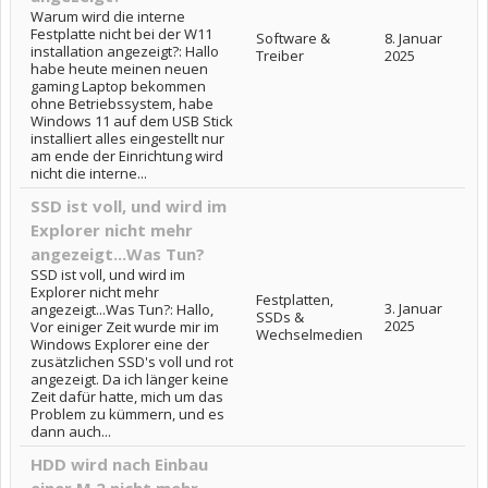
Warum wird die interne
Festplatte nicht bei der W11
Software &
8. Januar
installation angezeigt?: Hallo
Treiber
2025
habe heute meinen neuen
gaming Laptop bekommen
ohne Betriebssystem, habe
Windows 11 auf dem USB Stick
installiert alles eingestellt nur
am ende der Einrichtung wird
nicht die interne...
SSD ist voll, und wird im
Explorer nicht mehr
angezeigt...Was Tun?
SSD ist voll, und wird im
Explorer nicht mehr
Festplatten,
3. Januar
angezeigt...Was Tun?: Hallo,
SSDs &
2025
Vor einiger Zeit wurde mir im
Wechselmedien
Windows Explorer eine der
zusätzlichen SSD's voll und rot
angezeigt. Da ich länger keine
Zeit dafür hatte, mich um das
Problem zu kümmern, und es
dann auch...
HDD wird nach Einbau
einer M.2 nicht mehr