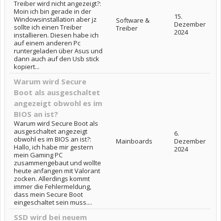
Treiber wird nicht angezeigt?:
Moin ich bin gerade in der
15.
Windowsinstallation aber jz
Software &
Dezember
sollte ich einen Treiber
Treiber
2024
installieren. Diesen habe ich
auf einem anderen Pc
runtergeladen über Asus und
dann auch auf den Usb stick
kopiert...
Warum wird Secure
Boot als ausgeschaltet
angezeigt obwohl es im
BIOS an ist?
Warum wird Secure Boot als
ausgeschaltet angezeigt
6.
obwohl es im BIOS an ist?:
Mainboards
Dezember
Hallo, ich habe mir gestern
2024
mein Gaming PC
zusammengebaut und wollte
heute anfangen mit Valorant
zocken. Allerdings kommt
immer die Fehlermeldung,
dass mein Secure Boot
eingeschaltet sein muss....
SSD wird bei neuem