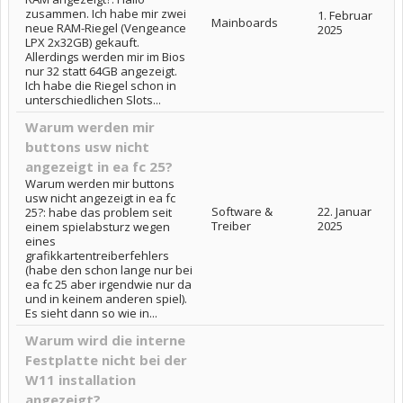
zusammen. Ich habe mir zwei
1. Februar
Mainboards
neue RAM-Riegel (Vengeance
2025
LPX 2x32GB) gekauft.
Allerdings werden mir im Bios
nur 32 statt 64GB angezeigt.
Ich habe die Riegel schon in
unterschiedlichen Slots...
Warum werden mir
buttons usw nicht
angezeigt in ea fc 25?
Warum werden mir buttons
usw nicht angezeigt in ea fc
Software &
22. Januar
25?: habe das problem seit
Treiber
2025
einem spielabsturz wegen
eines
grafikkartentreiberfehlers
(habe den schon lange nur bei
ea fc 25 aber irgendwie nur da
und in keinem anderen spiel).
Es sieht dann so wie in...
Warum wird die interne
Festplatte nicht bei der
W11 installation
angezeigt?