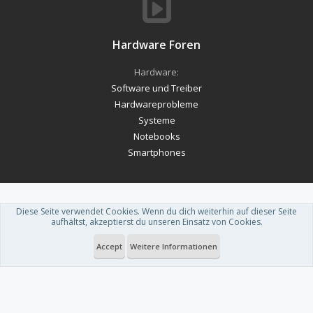
Hardware Foren
Hardware:
Software und Treiber
Hardwareprobleme
Systeme
Notebooks
Smartphones
Diese Seite verwendet Cookies. Wenn du dich weiterhin auf dieser Seite
Forum software by XenForo™
-
Deutsch von xenDach
aufhältst, akzeptierst du unseren Einsatz von Cookies.
Theme designed by
ThemeHouse
.
Accept
Weitere Informationen
Du betrachtest gerade: Fesplate wird nicht angezeigt bzw das laufwerk