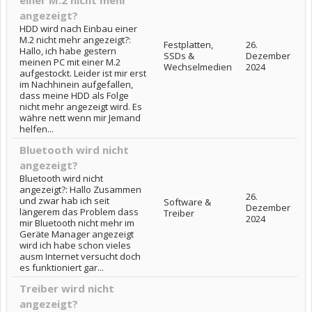
angezeigt?
HDD wird nach Einbau einer
M.2 nicht mehr angezeigt?:
Festplatten,
26.
Hallo, ich habe gestern
SSDs &
Dezember
meinen PC mit einer M.2
Wechselmedien
2024
aufgestockt. Leider ist mir erst
im Nachhinein aufgefallen,
dass meine HDD als Folge
nicht mehr angezeigt wird. Es
währe nett wenn mir Jemand
helfen...
Bluetooth wird nicht
angezeigt?
Bluetooth wird nicht
angezeigt?: Hallo Zusammen
26.
und zwar hab ich seit
Software &
Dezember
längerem das Problem dass
Treiber
2024
mir Bluetooth nicht mehr im
Geräte Manager angezeigt
wird ich habe schon vieles
ausm Internet versucht doch
es funktioniert gar...
Treiber wird nicht
angezeigt?