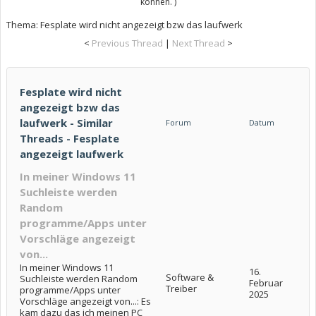
können. )
Thema:
Fesplate wird nicht angezeigt bzw das laufwerk
<
Previous Thread
|
Next Thread
>
Fesplate wird nicht
angezeigt bzw das
laufwerk - Similar
Forum
Datum
Threads - Fesplate
angezeigt laufwerk
In meiner Windows 11
Suchleiste werden
Random
programme/Apps unter
Vorschläge angezeigt
von...
In meiner Windows 11
16.
Software &
Suchleiste werden Random
Februar
Treiber
programme/Apps unter
2025
Vorschläge angezeigt von...: Es
kam dazu das ich meinen PC