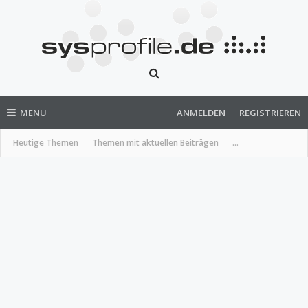
MENU
ANMELDEN
REGISTRIEREN
Heutige Themen
Themen mit aktuellen Beiträgen
...