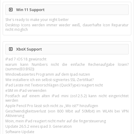
Win 11 Support
She's ready to make your night better
Desktop Icons werden immer wieder weiß, dauerhafte Icon Reparatur
nicht möglich
XboX Support
iPad 7 iOS 18 gewünscht
warum kann Numbers nicht die einfache Rechenaufgabe lösen?
(summe(B3:B92))
Windowbasiertes Programm auf dem Ipad nutzen
Wie installiere ich ein selbst-signiertes SSL-Zertifikat?
iPad Leiste mit Textvorschlägen (QuickType) reagiert nicht
eSIM im iPad verwenden
Postfach auf einem alten iPad mini (os12.5.2) kann nicht eingerichtet
werden
Apple Pencil Pro lässt sich nicht zu „Wo ist?“ hinzufügen
Geschwindigkeitsverlust (von 800 Mbit auf 50Mbit) im WLAN bei VPN
Aktivierung
Moin, mein iPad reagiert nicht mehr auf die fingersteuerung
Update 26.5.2 eines ipad 3. Generation
Software-Update