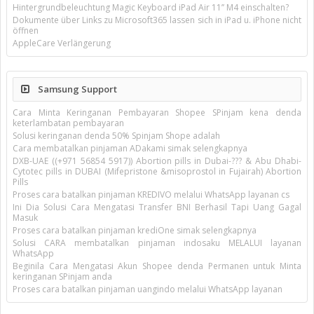
Hintergrundbeleuchtung Magic Keyboard iPad Air 11’’ M4 einschalten?
Dokumente über Links zu Microsoft365 lassen sich in iPad u. iPhone nicht
öffnen
AppleCare Verlängerung
Samsung Support
Cara Minta Keringanan Pembayaran Shopee SPinjam kena denda
keterlambatan pembayaran
Solusi keringanan denda 50% Spinjam Shope adalah
Cara membatalkan pinjaman ADakami simak selengkapnya
DXB-UAE ((+971 56854 5917)) Abortion pills in Dubai-??? & Abu Dhabi-
Cytotec pills in DUBAI (Mifepristone &misoprostol in Fujairah) Abortion
Pills
Proses cara batalkan pinjaman KREDIVO melalui WhatsApp layanan cs
Ini Dia Solusi Cara Mengatasi Transfer BNI Berhasil Tapi Uang Gagal
Masuk
Proses cara batalkan pinjaman krediOne simak selengkapnya
Solusi CARA membatalkan pinjaman indosaku MELALUI layanan
WhatsApp
Beginila Cara Mengatasi Akun Shopee denda Permanen untuk Minta
keringanan SPinjam anda
Proses cara batalkan pinjaman uangindo melalui WhatsApp layanan