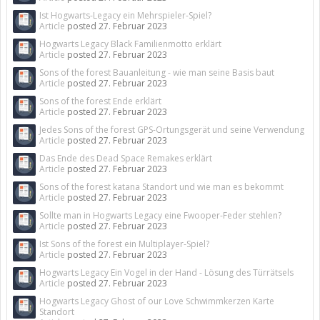
Ist Hogwarts-Legacy ein Mehrspieler-Spiel?
Article
posted
27. Februar 2023
Hogwarts Legacy Black Familienmotto erklärt
Article
posted
27. Februar 2023
Sons of the forest Bauanleitung - wie man seine Basis baut
Article
posted
27. Februar 2023
Sons of the forest Ende erklärt
Article
posted
27. Februar 2023
Jedes Sons of the forest GPS-Ortungsgerät und seine Verwendung
Article
posted
27. Februar 2023
Das Ende des Dead Space Remakes erklärt
Article
posted
27. Februar 2023
Sons of the forest katana Standort und wie man es bekommt
Article
posted
27. Februar 2023
Sollte man in Hogwarts Legacy eine Fwooper-Feder stehlen?
Article
posted
27. Februar 2023
Ist Sons of the forest ein Multiplayer-Spiel?
Article
posted
27. Februar 2023
Hogwarts Legacy Ein Vogel in der Hand - Lösung des Türrätsels
Article
posted
27. Februar 2023
Hogwarts Legacy Ghost of our Love Schwimmkerzen Karte
Standort