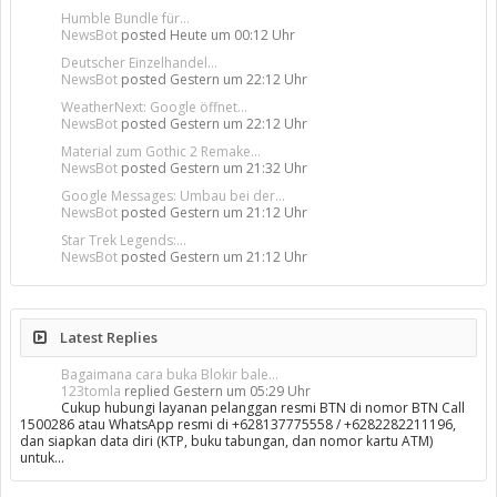
Humble Bundle für...
NewsBot
posted
Heute um 00:12 Uhr
Deutscher Einzelhandel...
NewsBot
posted
Gestern um 22:12 Uhr
WeatherNext: Google öffnet...
NewsBot
posted
Gestern um 22:12 Uhr
Material zum Gothic 2 Remake...
NewsBot
posted
Gestern um 21:32 Uhr
Google Messages: Umbau bei der...
NewsBot
posted
Gestern um 21:12 Uhr
Star Trek Legends:...
NewsBot
posted
Gestern um 21:12 Uhr
Latest Replies
Bagaimana cara buka Blokir bale...
123tomla
replied
Gestern um 05:29 Uhr
Cukup hubungi layanan pelanggan resmi BTN di nomor BTN Call
1500286 atau WhatsApp resmi di +628137775558 / +6282282211196,
dan siapkan data diri (KTP, buku tabungan, dan nomor kartu ATM)
untuk…