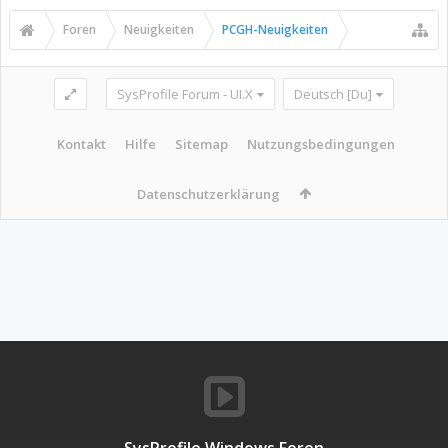
Foren
Neuigkeiten
PCGH-Neuigkeiten
SysProfile Forum - UI.X
Deutsch [Du]
Kontakt
Hilfe
Sitemap
Nutzungsbedingungen
Datenschutzerklärung
SysProfile Windows Foren