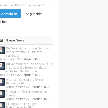
ast du dein Passwort vergessen?
Angemeldet
leiben
Game News
Die Vorinstallation von Genshin
Impact Version 3.5 ist jetzt
verfügbar
ticle
posted
27. Februar 2023
Du kannst Kelvin und andere NPCs
in Sons of the forest mit diesem
einfachen Befehl klonen
ticle
posted
27. Februar 2023
Wachsen Sons of the forest-
Bäume nach?
Article
posted
27. Februar 2023
Sons of the forest Modern Axe
Standort
Article
posted
27. Februar 2023
Ist Hogwarts-Legacy ein
Mehrspieler-Spiel?