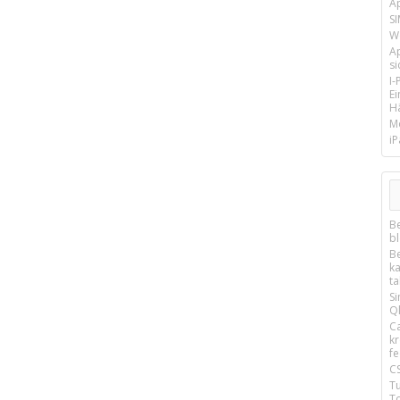
A
SI
We
A
si
I
E
Hä
M
iP
B
b
B
k
t
S
Q
C
k
f
C
T
T