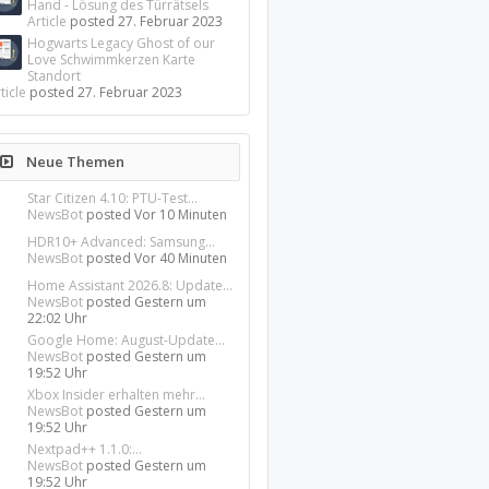
Hand - Lösung des Türrätsels
Article
posted
27. Februar 2023
Hogwarts Legacy Ghost of our
Love Schwimmkerzen Karte
Standort
ticle
posted
27. Februar 2023
Neue Themen
Star Citizen 4.10: PTU-Test...
NewsBot
posted
Vor 10 Minuten
HDR10+ Advanced: Samsung...
NewsBot
posted
Vor 40 Minuten
Home Assistant 2026.8: Update...
NewsBot
posted
Gestern um
22:02 Uhr
Google Home: August-Update...
NewsBot
posted
Gestern um
19:52 Uhr
Xbox Insider erhalten mehr...
NewsBot
posted
Gestern um
19:52 Uhr
Nextpad++ 1.1.0:...
NewsBot
posted
Gestern um
19:52 Uhr