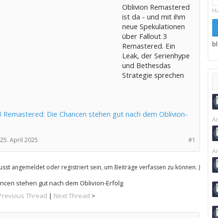
Oblivion Remastered
H
ist da - und mit ihm
neue Spekulationen
über Fallout 3
b
Remastered. Ein
Leak, der Serienhype
und Bethesdas
Strategie sprechen
 3 Remastered: Die Chancen stehen gut nach dem Oblivion-
Ar
25. April 2025
#1
Ar
sst angemeldet oder registriert sein, um Beiträge verfassen zu können. )
ancen stehen gut nach dem Oblivion-Erfolg
Previous Thread
|
Next Thread
>