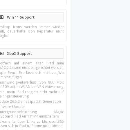
Win 11 Support
esktop Icons werden immer wieder
eiß, dauerhafte Icon Reparatur nicht
öglich
XboX Support
ostfach auf einem alten iPad mini
s12.5.2) kann nicht eingerichtet werden
ple Pencil Pro lässt sich nicht zu „Wo
t?“ hinzufügen
eschwindigkeitsverlust (von 800 Mbit
uf 50Mbit) im WLAN bei VPN Aktivierung
oin, mein iPad reagiert nicht mehr auf
ie fingersteuerung
pdate 26.5.2 eines ipad 3. Generation
oftware-Update
intergrundbeleuchtung Magic
yboard iPad Air 11’’ M4 einschalten?
okumente über Links zu Microsoft365
ssen sich in iPad u. iPhone nicht öffnen