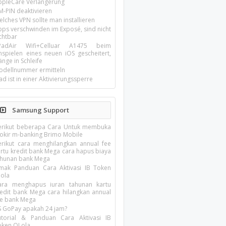
ppleCare Verlängerung
M-PIN deaktivieren
lches VPN sollte man installieren
pps verschwinden im Exposé, sind nicht
chtbar
-PadAir Wifi+Celluar A1475 beim
inspielen eines neuen iOS gescheitert,
nge in Schleife
odellnummer ermitteln
ad ist in einer Aktivierungssperre
Samsung Support
erikut beberapa Cara Untuk membuka
lokir m-banking Brimo Mobile
erikut cara menghilangkan annual fee
artu kredit bank Mega cara hapus biaya
ahunan bank Mega
imak Panduan Cara Aktivasi IB Token
lola
ara menghapus iuran tahunan kartu
redit bank Mega cara hilangkan annual
ee bank Mega
S GoPay apakah 24 jam?
utorial & Panduan Cara Aktivasi IB
oken QLola