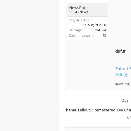
NewsBot
PCGH-News
Registriert seit:
27. August 2008
Beiträge:
194.324
Zustimmungen:
13
dafür.
Fallout
Erfolg
NewsBot,
(Du mu
Thema:
Fallout 3 Remastered: Die Ch
<