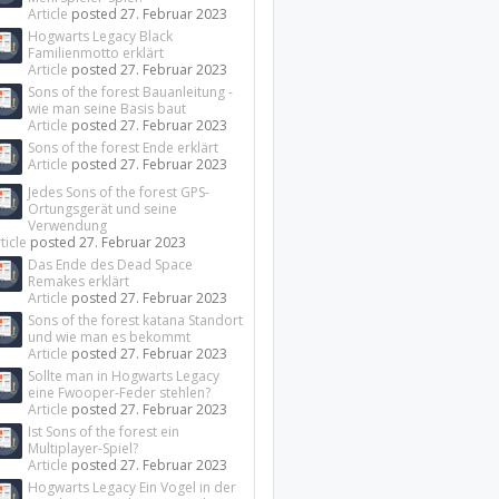
Article
posted
27. Februar 2023
Hogwarts Legacy Black
Familienmotto erklärt
Article
posted
27. Februar 2023
Sons of the forest Bauanleitung -
wie man seine Basis baut
Article
posted
27. Februar 2023
Sons of the forest Ende erklärt
Article
posted
27. Februar 2023
Jedes Sons of the forest GPS-
Ortungsgerät und seine
Verwendung
ticle
posted
27. Februar 2023
Das Ende des Dead Space
Remakes erklärt
Article
posted
27. Februar 2023
Sons of the forest katana Standort
und wie man es bekommt
Article
posted
27. Februar 2023
Sollte man in Hogwarts Legacy
eine Fwooper-Feder stehlen?
Article
posted
27. Februar 2023
Ist Sons of the forest ein
Multiplayer-Spiel?
Article
posted
27. Februar 2023
Hogwarts Legacy Ein Vogel in der