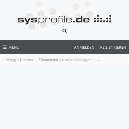
MENU
ANMELDEN
REGISTRIEREN
Heutige Themen
Themen mit aktuellen Beiträgen
...