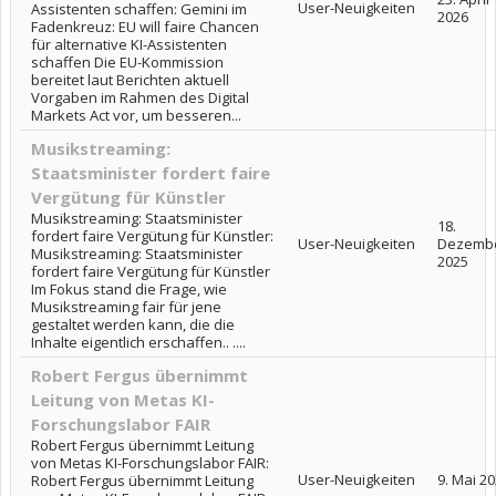
User-Neuigkeiten
Assistenten schaffen: Gemini im
2026
Fadenkreuz: EU will faire Chancen
für alternative KI-Assistenten
schaffen Die EU-Kommission
bereitet laut Berichten aktuell
Vorgaben im Rahmen des Digital
Markets Act vor, um besseren...
Musikstreaming:
Staatsminister fordert faire
Vergütung für Künstler
Musikstreaming: Staatsminister
18.
fordert faire Vergütung für Künstler:
User-Neuigkeiten
Dezemb
Musikstreaming: Staatsminister
2025
fordert faire Vergütung für Künstler
Im Fokus stand die Frage, wie
Musikstreaming fair für jene
gestaltet werden kann, die die
Inhalte eigentlich erschaffen.. ....
Robert Fergus übernimmt
Leitung von Metas KI-
Forschungslabor FAIR
Robert Fergus übernimmt Leitung
von Metas KI-Forschungslabor FAIR:
User-Neuigkeiten
9. Mai 2
Robert Fergus übernimmt Leitung