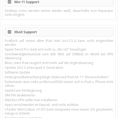
Win 11 Support
Desktop Icons werden immer wieder weiß, dauerhafte Icon Reparatur
nicht möglich
XboX Support
Postfach auf einem alten iPad mini (os12.5.2) kann nicht eingerichtet
werden
Apple Pencil Pro lässt sich nicht zu „Wo ist?“ hinzufügen
Geschwindigkeitsverlust (von 800 Mbit auf 50Mbit) im WLAN bei VPN
Aktivierung
Moin, mein iPad reagiert nicht mehr auf die fingersteuerung
Update 26.5.2 eines ipad 3. Generation
Software-Update
Hintergrundbeleuchtung Magic Keyboard iPad Air 11’’ M4 einschalten?
Dokumente über Links zu Microsoft365 lassen sich in iPad u. iPhone nicht
öffnen
AppleCare Verlängerung
SIM-PIN deaktivieren
Welches VPN sollte man installieren
Apps verschwinden im Exposé, sind nicht sichtbar
I-PadAir Wifi+Celluar A1475 beim Einspielen eines neuen iOS gescheitert,
Hänge in Schleife