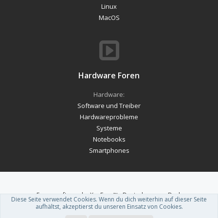
Linux
MacOS
Hardware Foren
Hardware:
Software und Treiber
Hardwareprobleme
Systeme
Notebooks
Smartphones
Forum software by XenForo™
-
Deutsch von xenDach
Diese Seite verwendet Cookies. Wenn du dich weiterhin auf dieser Seite
Theme designed by
ThemeHouse
.
aufhältst, akzeptierst du unseren Einsatz von Cookies.