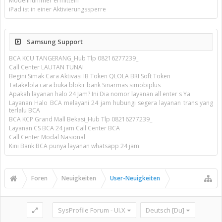
Modellnummer ermitteln
iPad ist in einer Aktivierungssperre
Samsung Support
BCA KCU TANGERANG_Hub Tlp 08216277239_
Call Center LAUTAN TUNAI
Begini Simak Cara Aktivasi IB Token QLOLA BRI Soft Token
Tatakelola cara buka blokir bank Sinarmas simobiplus
Apakah layanan halo 24 Jam? Ini Dia nomor layanan all enter s Ya
Layanan Halo BCA melayani 24 jam hubungi segera layanan trans yang
terlalu BCA
BCA KCP Grand Mall Bekasi_Hub Tlp 08216277239_
Layanan CS BCA 24 jam Call Center BCA
Call Center Modal Nasional
Kini Bank BCA punya layanan whatsapp 24 jam
Foren
Neuigkeiten
User-Neuigkeiten
SysProfile Forum - UI.X
Deutsch [Du]