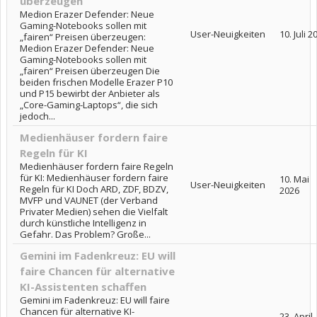
überzeugen
Medion Erazer Defender: Neue
Gaming-Notebooks sollen mit
User-Neuigkeiten
10. Juli 2
„fairen“ Preisen überzeugen:
Medion Erazer Defender: Neue
Gaming-Notebooks sollen mit
„fairen“ Preisen überzeugen Die
beiden frischen Modelle Erazer P10
und P15 bewirbt der Anbieter als
„Core-Gaming-Laptops“, die sich
jedoch...
Medienhäuser fordern faire
Regeln für KI
Medienhäuser fordern faire Regeln
für KI: Medienhäuser fordern faire
10. Mai
User-Neuigkeiten
Regeln für KI Doch ARD, ZDF, BDZV,
2026
MVFP und VAUNET (der Verband
Privater Medien) sehen die Vielfalt
durch künstliche Intelligenz in
Gefahr. Das Problem? Große...
Gemini im Fadenkreuz: EU will
faire Chancen für alternative
KI-Assistenten schaffen
Gemini im Fadenkreuz: EU will faire
Chancen für alternative KI-
23. April