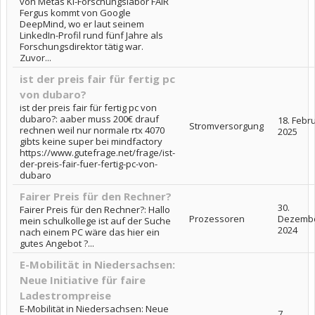
von Metas KI-Forschungslabor FAIR
Fergus kommt von Google
DeepMind, wo er laut seinem
LinkedIn-Profil rund fünf Jahre als
Forschungsdirektor tätig war.
Zuvor...
ist der preis fair für fertig pc
von dubaro?
ist der preis fair für fertig pc von
dubaro?: aaber muss 200€ drauf
18. Febr
Stromversorgung
rechnen weil nur normale rtx 4070
2025
gibts keine super bei mindfactory
https://www.gutefrage.net/frage/ist-
der-preis-fair-fuer-fertig-pc-von-
dubaro
Fairer Preis für den Rechner?
30.
Fairer Preis für den Rechner?: Hallo
Prozessoren
Dezemb
mein schulkollege ist auf der Suche
2024
nach einem PC wäre das hier ein
gutes Angebot ?...
E-Mobilität in Niedersachsen:
Neue Initiative für faire
Ladestrompreise
E-Mobilität in Niedersachsen: Neue
7.