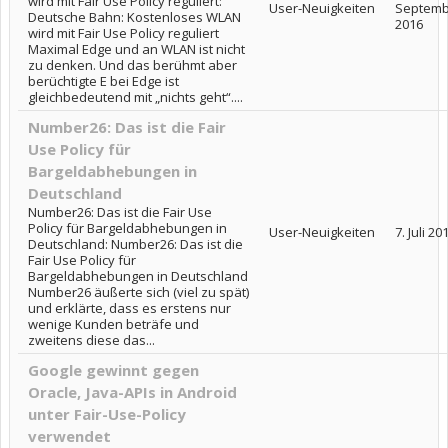
wird mit Fair Use Policy reguliert:
User-Neuigkeiten
Septemb
Deutsche Bahn: Kostenloses WLAN
2016
wird mit Fair Use Policy reguliert
Maximal Edge und an WLAN ist nicht
zu denken. Und das berühmt aber
berüchtigte E bei Edge ist
gleichbedeutend mit „nichts geht“....
Number26: Das ist die Fair
Use Policy für
Bargeldabhebungen in
Deutschland
Number26: Das ist die Fair Use
Policy für Bargeldabhebungen in
User-Neuigkeiten
7. Juli 20
Deutschland: Number26: Das ist die
Fair Use Policy für
Bargeldabhebungen in Deutschland
Number26 äußerte sich (viel zu spät)
und erklärte, dass es erstens nur
wenige Kunden beträfe und
zweitens diese das...
Google gewinnt gegen
Oracle, Java-APIs in Android
unter Fair-Use-Policy
verwendet