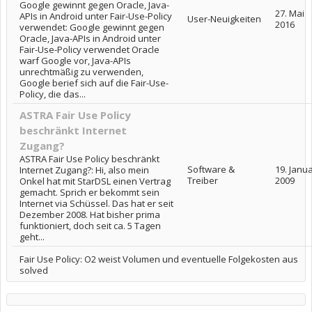
Google gewinnt gegen Oracle, Java-
27. Mai
APIs in Android unter Fair-Use-Policy
User-Neuigkeiten
2016
verwendet: Google gewinnt gegen
Oracle, Java-APIs in Android unter
Fair-Use-Policy verwendet Oracle
warf Google vor, Java-APIs
unrechtmäßig zu verwenden,
Google berief sich auf die Fair-Use-
Policy, die das...
ASTRA Fair Use Policy
beschränkt Internet
Zugang?
ASTRA Fair Use Policy beschränkt
Software &
19. Janu
Internet Zugang?: Hi, also mein
Treiber
2009
Onkel hat mit StarDSL einen Vertrag
gemacht. Sprich er bekommt sein
Internet via Schüssel. Das hat er seit
Dezember 2008. Hat bisher prima
funktioniert, doch seit ca. 5 Tagen
geht...
Fair Use Policy: O2 weist Volumen und eventuelle Folgekosten aus
solved