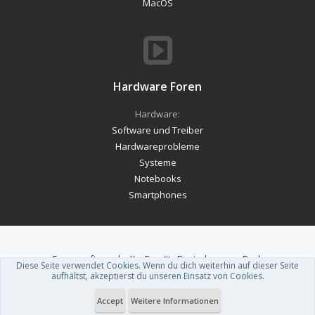
MacOS
Hardware Foren
Hardware:
Software und Treiber
Hardwareprobleme
Systeme
Notebooks
Smartphones
Forum software by XenForo™
-
Deutsch von xenDach
Diese Seite verwendet Cookies. Wenn du dich weiterhin auf dieser Seite
Theme designed by
ThemeHouse
.
aufhältst, akzeptierst du unseren Einsatz von Cookies.
Accept
Weitere Informationen