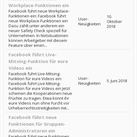
Workplace-Funktionen ein
Facebook führt neue Workplace-
Funktionen ein: Facebook führt
10.
User-
neue Workplace-Funktionen ein
Oktober
Neuigkeiten
Dazu zählt unter anderem ein
2018
neuer Safety Check speziell für
Unternehmen. In Notsituationen
können Arbeitgeber mit diesem
Feature über einen...
Facebook führt Live-
Mitsing-Funktion für eure
Videos ein
Facebook führt Live-Mitsing-
User-
Funktion für eure Videos ein:
5. Juni 2018
Neuigkeiten
Facebook führt Live-Mitsing-
Funktion für eure Videos ein Jetzt
scheinen die Kooperationen neue
Früchte zu tragen. Etwa könnt ihr
eure Videos nun ohne Furcht vor
Urheberrechtsstreitigkeiten mit...
Facebook führt neue
Funktionen für Gruppen-
Administratoren ein
Facebook führt neue Funktionen