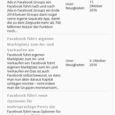
11.
Ads in Facebook Groups ein:
User-
Oktober
Facebook führt nach und nach
Neuigkeiten
2016
Ads in Facebook Groups ein Ende
2014 bekam Groups dann sogar
seine eigene separate App, damit
die zu dem Zeitpunkt mehr als 700
Millionen Nutzer der Funktion
noch...
Facebook führt eigenen
Marktplatz zum An- und
Verkaufen ein
Facebook führt eigenen
Marktplatz zum An- und
User-
3. Oktober
Verkaufen ein: Facebook führt
Neuigkeiten
2016
eigenen Marktplatz zum An- und
Verkaufen ein Das ist auch
Facebook selbst bewusst, so dass
man nun aktiv daraus Kapital
schlagen möchte – nicht indem
man die Gruppen monetarisiert...
Facebook führt neue
Optionen für
mehrsprachige Posts ein
Facebook führt neue Optionen für