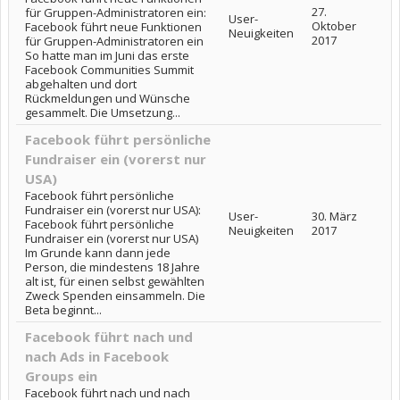
27.
für Gruppen-Administratoren ein:
User-
Oktober
Facebook führt neue Funktionen
Neuigkeiten
2017
für Gruppen-Administratoren ein
So hatte man im Juni das erste
Facebook Communities Summit
abgehalten und dort
Rückmeldungen und Wünsche
gesammelt. Die Umsetzung...
Facebook führt persönliche
Fundraiser ein (vorerst nur
USA)
Facebook führt persönliche
Fundraiser ein (vorerst nur USA):
User-
30. März
Facebook führt persönliche
Neuigkeiten
2017
Fundraiser ein (vorerst nur USA)
Im Grunde kann dann jede
Person, die mindestens 18 Jahre
alt ist, für einen selbst gewählten
Zweck Spenden einsammeln. Die
Beta beginnt...
Facebook führt nach und
nach Ads in Facebook
Groups ein
Facebook führt nach und nach