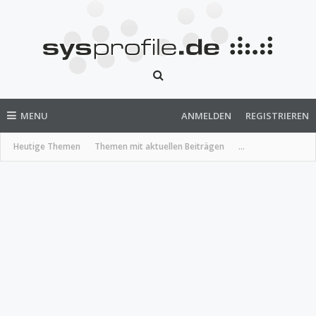
MENU
ANMELDEN
REGISTRIEREN
Heutige Themen
Themen mit aktuellen Beiträgen
...