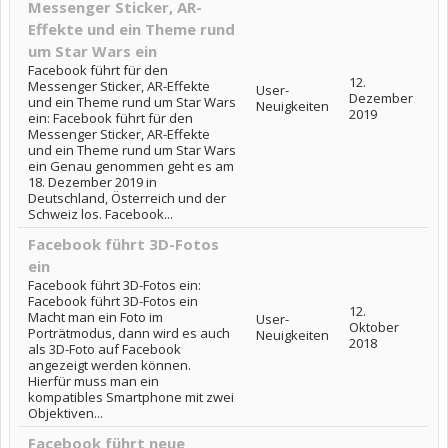
Messenger Sticker, AR-
Effekte und ein Theme rund
um Star Wars ein
Facebook führt für den
12.
Messenger Sticker, AR-Effekte
User-
Dezember
und ein Theme rund um Star Wars
Neuigkeiten
2019
ein: Facebook führt für den
Messenger Sticker, AR-Effekte
und ein Theme rund um Star Wars
ein Genau genommen geht es am
18. Dezember 2019 in
Deutschland, Österreich und der
Schweiz los. Facebook...
Facebook führt 3D-Fotos
ein
Facebook führt 3D-Fotos ein:
Facebook führt 3D-Fotos ein
12.
Macht man ein Foto im
User-
Oktober
Porträtmodus, dann wird es auch
Neuigkeiten
2018
als 3D-Foto auf Facebook
angezeigt werden können.
Hierfür muss man ein
kompatibles Smartphone mit zwei
Objektiven...
Facebook führt neue