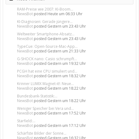
RAM-Preise wie 2007: KI-Boom...
NewsBot
posted
Heute um 06:33 Uhr
KI-Diagnosen: Gerade jüngere...
NewsBot
posted
Gestern um 23:43 Uhr
Weltweiter Smartphone-Absatz...
NewsBot
posted
Gestern um 23:43 Uhr
TypeCue: Open-Source-Mac-App...
NewsBot
posted
Gestern um 21:33 Uhr
G-SHOCK nano: Casio schrumpft...
NewsBot
posted
Gestern um 19:32 Uhr
PCGH hat eine CPU simuliert und...
NewsBot
posted
Gestern um 18:32 Uhr
Krinner LUMIX Magnet-it!: Neue...
NewsBot
posted
Gestern um 18:22 Uhr
Bundesbank-Statistik:...
NewsBot
posted
Gestern um 18:22 Uhr
Weniger Speicher bei Vera und...
NewsBot
posted
Gestern um 17:52 Uhr
Starfield:...
NewsBot
posted
Gestern um 17:12 Uhr
Schärfste Bilder der Sonne...
NewsBot
posted
Gestern um 16:32 Uhr