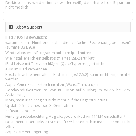
Desktop Icons werden immer wieder weiß, dauerhafte Icon Reparatur
nicht möglich
XboX Support
iPad 7 iOS 18 gewünscht
warum kann Numbers nicht die einfache Rechenaufgabe lösen?
(summe(B3:B92))
Windowbasiertes Programm auf dem Ipad nutzen
Wie installiere ich ein selbst-signiertes SSL-Zertifikat?
iPad Leiste mit Textvorschlägen (QuickType) reagiert nicht
eSIM im iPad verwenden
Postfach auf einem alten iPad mini (os12.5.2) kann nicht eingerichtet
werden
Apple Pencil Pro lässt sich nicht zu „Wo ist?“ hinzufügen
Geschwindigkeitsverlust (von 800 Mbit auf 50Mbit) im WLAN bei VPN
Aktivierung
Moin, mein iPad reagiert nicht mehr auf die fingersteuerung
Update 26.5.2 eines ipad 3. Generation
Software-Update
Hintergrundbeleuchtung Magic Keyboard iPad Air 11’’ M4 einschalten?
Dokumente über Links zu Microsoft365 lassen sich in iPad u. iPhone nicht
öffnen
AppleCare Verlängerung