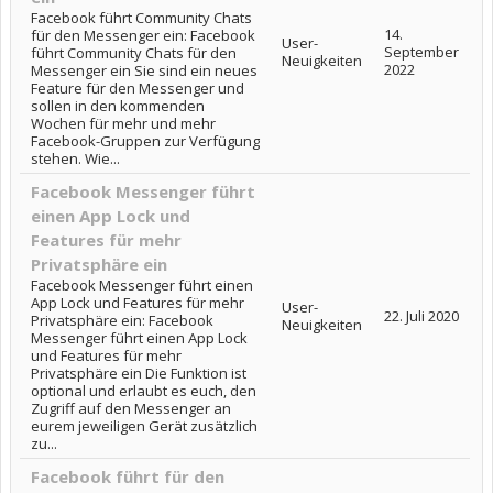
Facebook führt Community Chats
14.
für den Messenger ein: Facebook
User-
September
führt Community Chats für den
Neuigkeiten
2022
Messenger ein Sie sind ein neues
Feature für den Messenger und
sollen in den kommenden
Wochen für mehr und mehr
Facebook-Gruppen zur Verfügung
stehen. Wie...
Facebook Messenger führt
einen App Lock und
Features für mehr
Privatsphäre ein
Facebook Messenger führt einen
App Lock und Features für mehr
User-
22. Juli 2020
Privatsphäre ein: Facebook
Neuigkeiten
Messenger führt einen App Lock
und Features für mehr
Privatsphäre ein Die Funktion ist
optional und erlaubt es euch, den
Zugriff auf den Messenger an
eurem jeweiligen Gerät zusätzlich
zu...
Facebook führt für den