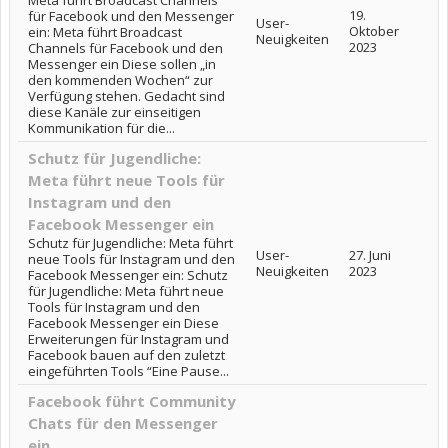
Meta führt Broadcast Channels
19.
für Facebook und den Messenger
User-
Oktober
ein: Meta führt Broadcast
Neuigkeiten
2023
Channels für Facebook und den
Messenger ein Diese sollen „in
den kommenden Wochen“ zur
Verfügung stehen. Gedacht sind
diese Kanäle zur einseitigen
Kommunikation für die...
Schutz für Jugendliche:
Meta führt neue Tools für
Instagram und den
Facebook Messenger ein
Schutz für Jugendliche: Meta führt
User-
27. Juni
neue Tools für Instagram und den
Neuigkeiten
2023
Facebook Messenger ein: Schutz
für Jugendliche: Meta führt neue
Tools für Instagram und den
Facebook Messenger ein Diese
Erweiterungen für Instagram und
Facebook bauen auf den zuletzt
eingeführten Tools “Eine Pause...
Facebook führt Community
Chats für den Messenger
ein