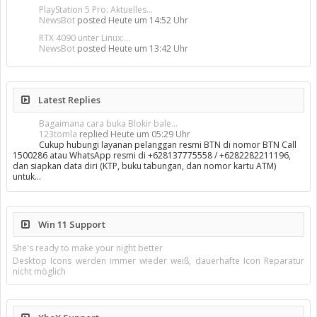
PlayStation 5 Pro: Aktuelles...
NewsBot
posted
Heute um 14:52 Uhr
RTX 4090 unter Linux:...
NewsBot
posted
Heute um 13:42 Uhr
Latest Replies
Bagaimana cara buka Blokir bale...
123tomla
replied
Heute um 05:29 Uhr
Cukup hubungi layanan pelanggan resmi BTN di nomor BTN Call
1500286 atau WhatsApp resmi di +628137775558 / +6282282211196,
dan siapkan data diri (KTP, buku tabungan, dan nomor kartu ATM)
untuk…
Win 11 Support
She's ready to make your night better
Desktop Icons werden immer wieder weiß, dauerhafte Icon Reparatur
nicht möglich