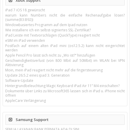
XboX Support
iPad 7 iOS 18 gewünscht
warum kann Numbers nicht die einfache Rechenaufgabe lösen?
(summe(B3:B92))
Windowbasiertes Programm auf dem Ipad nutzen
Wie installiere ich ein selbst-signiertes SSL-Zertifikat?
iPad Leiste mit Textvorschlägen (QuickType) reagiert nicht
eSIM im iPad verwenden
Postfach auf einem alten iPad mini (os12.5.2) kann nicht eingerichtet
werden
Apple Pencil Pro lässt sich nicht zu „Wo ist?“ hinzufügen
Geschwindigkeitsverlust (von 800 Mbit auf 50Mbit) im WLAN bei VPN
Aktivierung
Moin, mein iPad reagiert nicht mehr auf die fingersteuerung
Update 26.5.2 eines ipad 3. Generation
Software-Update
Hintergrundbeleuchtung Magic Keyboard iPad Air 11’’ M4 einschalten?
Dokumente über Links zu Microsoft365 lassen sich in iPad u. iPhone nicht
öffnen
AppleCare Verlängerung
Samsung Support
SEMUA LAYANAN BANK PERMATA ADA DI SINI