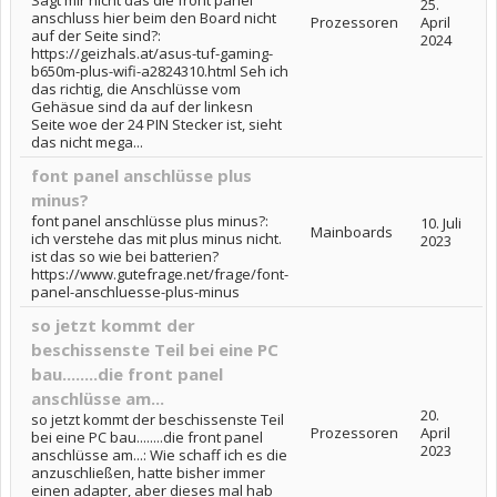
Sagt mir nicht das die front panel
25.
anschluss hier beim den Board nicht
Prozessoren
April
auf der Seite sind?:
2024
https://geizhals.at/asus-tuf-gaming-
b650m-plus-wifi-a2824310.html Seh ich
das richtig, die Anschlüsse vom
Gehäsue sind da auf der linkesn
Seite woe der 24 PIN Stecker ist, sieht
das nicht mega...
font panel anschlüsse plus
minus?
font panel anschlüsse plus minus?:
10. Juli
Mainboards
ich verstehe das mit plus minus nicht.
2023
ist das so wie bei batterien?
https://www.gutefrage.net/frage/font-
panel-anschluesse-plus-minus
so jetzt kommt der
beschissenste Teil bei eine PC
bau........die front panel
anschlüsse am...
20.
so jetzt kommt der beschissenste Teil
Prozessoren
April
bei eine PC bau........die front panel
2023
anschlüsse am...: Wie schaff ich es die
anzuschließen, hatte bisher immer
einen adapter, aber dieses mal hab