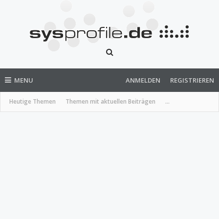
MENU
ANMELDEN
REGISTRIEREN
Heutige Themen
Themen mit aktuellen Beiträgen
...