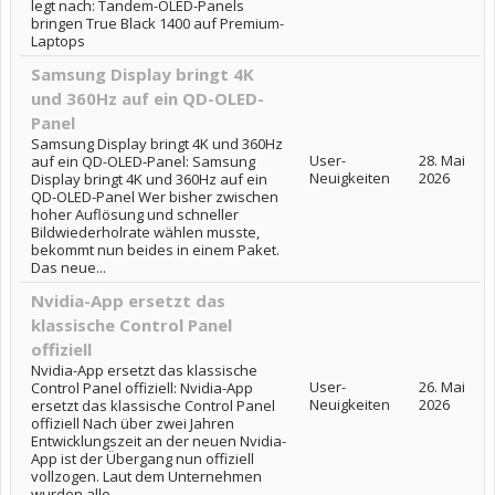
legt nach: Tandem-OLED-Panels
bringen True Black 1400 auf Premium-
Laptops
Samsung Display bringt 4K
und 360Hz auf ein QD-OLED-
Panel
Samsung Display bringt 4K und 360Hz
User-
28. Mai
auf ein QD-OLED-Panel: Samsung
Neuigkeiten
2026
Display bringt 4K und 360Hz auf ein
QD-OLED-Panel Wer bisher zwischen
hoher Auflösung und schneller
Bildwiederholrate wählen musste,
bekommt nun beides in einem Paket.
Das neue...
Nvidia-App ersetzt das
klassische Control Panel
offiziell
Nvidia-App ersetzt das klassische
User-
26. Mai
Control Panel offiziell: Nvidia-App
Neuigkeiten
2026
ersetzt das klassische Control Panel
offiziell Nach über zwei Jahren
Entwicklungszeit an der neuen Nvidia-
App ist der Übergang nun offiziell
vollzogen. Laut dem Unternehmen
wurden alle...