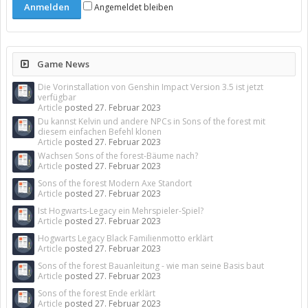
Angemeldet bleiben
Game News
Die Vorinstallation von Genshin Impact Version 3.5 ist jetzt
verfügbar
Article
posted
27. Februar 2023
Du kannst Kelvin und andere NPCs in Sons of the forest mit
diesem einfachen Befehl klonen
Article
posted
27. Februar 2023
Wachsen Sons of the forest-Bäume nach?
Article
posted
27. Februar 2023
Sons of the forest Modern Axe Standort
Article
posted
27. Februar 2023
Ist Hogwarts-Legacy ein Mehrspieler-Spiel?
Article
posted
27. Februar 2023
Hogwarts Legacy Black Familienmotto erklärt
Article
posted
27. Februar 2023
Sons of the forest Bauanleitung - wie man seine Basis baut
Article
posted
27. Februar 2023
Sons of the forest Ende erklärt
Article
posted
27. Februar 2023