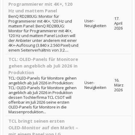
Programmierer mit 4K+, 120
Hz und mattem Panel
BenQ RD280UG: Monitor für
17.
User-
Programmierer mit 4K+, 120 Hz und
April
Neuigkeiten
mattem Panel: BenQ RD280UG:
2026
Monitor für Programmierer mit 4K+,
120 Hz und mattem Panel Locken will
der Anbieter unter anderem mit einer
4K+-Auflösung (3.840 x 2.560 Pixel) und
einem Seitenverhältnis von 3:2....
TCL: OLED-Panels für Monitore
gehen angeblich ab Juli 2026 in
Produktion
TCL: OLED-Panels für Monitore gehen
16.
User-
angeblich ab Juli 2026 in Produktion:
März
Neuigkeiten
TCL: OLED-Panels für Monitore gehen
2026
angeblich ab Juli 2026 in Produktion
dessen Tochterfirma TCL CSOT will
offenbar im Juli 2026 seine ersten
OLED-Panels für Monitore in die
Massenproduktion...
TCL bringt seinen ersten
OLED-Monitor auf den Markt –
mit einem Panel von LG