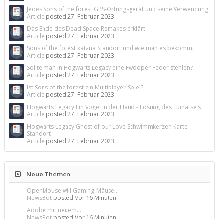
Jedes Sons of the forest GPS-Ortungsgerät und seine Verwendung
Article
posted
27. Februar 2023
Das Ende des Dead Space Remakes erklärt
Article
posted
27. Februar 2023
Sons of the forest katana Standort und wie man es bekommt
Article
posted
27. Februar 2023
Sollte man in Hogwarts Legacy eine Fwooper-Feder stehlen?
Article
posted
27. Februar 2023
Ist Sons of the forest ein Multiplayer-Spiel?
Article
posted
27. Februar 2023
Hogwarts Legacy Ein Vogel in der Hand - Lösung des Türrätsels
Article
posted
27. Februar 2023
Hogwarts Legacy Ghost of our Love Schwimmkerzen Karte
Standort
Article
posted
27. Februar 2023
Neue Themen
OpenMouse will Gaming-Mäuse...
NewsBot
posted
Vor 16 Minuten
Adobe mit neuem...
NewsBot
posted
Vor 16 Minuten