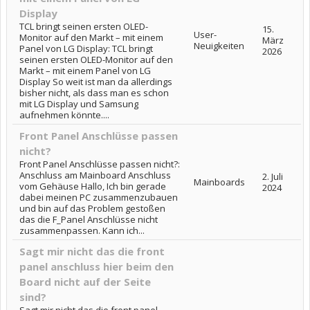
Display
TCL bringt seinen ersten OLED-
15.
User-
Monitor auf den Markt – mit einem
März
Neuigkeiten
Panel von LG Display: TCL bringt
2026
seinen ersten OLED-Monitor auf den
Markt – mit einem Panel von LG
Display So weit ist man da allerdings
bisher nicht, als dass man es schon
mit LG Display und Samsung
aufnehmen könnte....
Front Panel Anschlüsse passen
nicht?
Front Panel Anschlüsse passen nicht?:
Anschluss am Mainboard Anschluss
2. Juli
Mainboards
vom Gehäuse Hallo, Ich bin gerade
2024
dabei meinen PC zusammenzubauen
und bin auf das Problem gestoßen
das die F_Panel Anschlüsse nicht
zusammenpassen. Kann ich...
Sagt mir nicht das die front
panel anschluss hier beim den
Board nicht auf der Seite
sind?