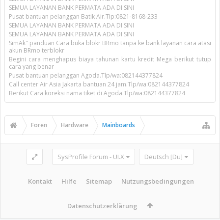
SEMUA LAYANAN BANK PERMATA ADA DI SINI
Pusat bantuan pelanggan Batik Air.Tlp:0821-8168-233
SEMUA LAYANAN BANK PERMATA ADA DI SINI
SEMUA LAYANAN BANK PERMATA ADA DI SINI
SimAk" panduan Cara buka blokr BRmo tanpa ke bank layanan cara atasi
akun BRmo terblokr
Begini cara menghapus biaya tahunan kartu kredit Mega berikut tutup
cara yang benar
Pusat bantuan pelanggan Agoda.Tlp/wa:082144377824
Call center Air Asia Jakarta bantuan 24 jam.Tlp/wa:082144377824
Berikut Cara koreksi nama tiket di Agoda.Tlp/wa:082144377824
Foren
Hardware
Mainboards
SysProfile Forum - UI.X
Deutsch [Du]
Kontakt
Hilfe
Sitemap
Nutzungsbedingungen
Datenschutzerklärung