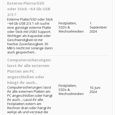
Externe Platte/SSD
oder Stick ~64 Gb USB
2/3.?
Externe Platte/SSD oder Stick
Festplatten,
1.
~64 Gb USB 2/3.?: ich suche
SSDs &
September
eine günstige externe Platte
Wechselmedien
2024
oder Stick mit USB3 Support.
Wichtiger als Kapazität oder
Geschwindigkeit ist mir
hierbei Zuverlässigkeit. 30
MB/s reicht mir solange dann
auch gespeichert...
Computersicherungen:
lasst ihr alle externen
Platten am PC
angeschloßen oder
hängt ihr auch...
Festplatten,
Computersicherungen: lasst
10. Juni
SSDs &
ihr alle externen Platten am
2024
Wechselmedien
PC angeschloßen oder hängt
ihr auch...: Lasst ihr alle
Festplatten extern am
Rechner dran oder hängt ihr
welcje ab und verstaut die