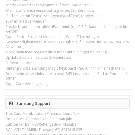
Windowbasiertes Programm auf dem Ipad nutzen
Wie installiere ich ein selbst-signiertes SSL-Zertifikat?
iPad Leiste mit Textvorschlägen (QuickType) reagiert nicht
eSIM im iPad verwenden
Postfach auf einem alten iPad mini (os12.5.2) kann nicht eingerichtet
werden
Apple Pencil Pro lässt sich nicht zu „Wo ist?“ hinzufügen
Geschwindigkeitsverlust (von 800 Mbit auf 50Mbit) im WLAN bei VPN
Aktivierung
Moin, mein iPad reagiert nicht mehr auf die fingersteuerung
Update 26.5.2 eines ipad 3. Generation
Software-Update
Hintergrundbeleuchtung Magic Keyboard iPad Air 11’’ M4 einschalten?
Dokumente über Links zu Microsoft365 lassen sich in iPad u. iPhone nicht
öffnen
AppleCare Verlängerung
Samsung Support
Tips Cara Membatalkan Pinjaman Dana Yuk
Simak Cara Membatalkan Pinjaman Julo
Call Center Bank BWS-Pengaduan Nasabah
BCA KCU THAMRIN.Tlp/wa: (+62) 8218168235