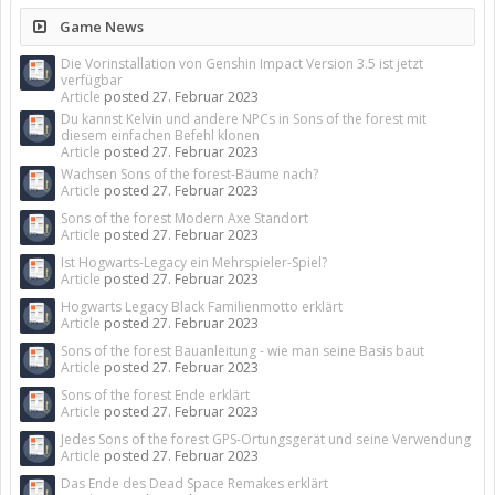
Game News
Die Vorinstallation von Genshin Impact Version 3.5 ist jetzt
verfügbar
Article
posted
27. Februar 2023
Du kannst Kelvin und andere NPCs in Sons of the forest mit
diesem einfachen Befehl klonen
Article
posted
27. Februar 2023
Wachsen Sons of the forest-Bäume nach?
Article
posted
27. Februar 2023
Sons of the forest Modern Axe Standort
Article
posted
27. Februar 2023
Ist Hogwarts-Legacy ein Mehrspieler-Spiel?
Article
posted
27. Februar 2023
Hogwarts Legacy Black Familienmotto erklärt
Article
posted
27. Februar 2023
Sons of the forest Bauanleitung - wie man seine Basis baut
Article
posted
27. Februar 2023
Sons of the forest Ende erklärt
Article
posted
27. Februar 2023
Jedes Sons of the forest GPS-Ortungsgerät und seine Verwendung
Article
posted
27. Februar 2023
Das Ende des Dead Space Remakes erklärt