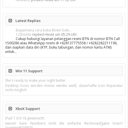
Latest Replies
Bagaimana cara buka Blokir bale...
123tomla
replied
Heute um 05:29 Uhr
Cukup hubungi layanan pelanggan resmi BTN di nomor BTN Call
1500286 atau WhatsApp resmi di +628137775558 / +6282282211196,
dan siapkan data diri (KTP, buku tabungan, dan nomor kartu ATM)
untuk…
Win 11 Support
She's ready to make your night better
Desktop Icons werden immer wieder weiß, dauerhafte Icon Reparatur
nicht möglich
XboX Support
iPad 7 iOS 18 gewünscht
warum kann Numbers nicht die einfache Rechenaufgabe lösen?
(summe(B3:B92))