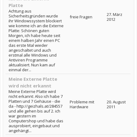
Platte
Achtung aus
27. März
Sicherheitsgründen wurde
freie Fragen
2012
ihr Windowssystem blockiert
wie komme ich an die Externe
Platte: Schönen guten
Morgen, ich habe heute seit
einem halben Jahr einen PC
das erste Mal wieder
angeschaltet und auch
erstmal alle Windows und
Antiviren Programme
aktualisiert. Nun kam auf
einmal der...
Meine Externe Platte
wird nicht erkannt
Meine Externe Platte wird
nicht erkannt: Also ich habe 7
Platten und 7 Gehäuse - die
Probleme mit
20. August
da - http://geizhals.at/284557
Hardware
2011
und alle gehen bis auf 2. ich
war gestern im
Computershop und habe das
ausprobiert, eingebaut und
angehängt...