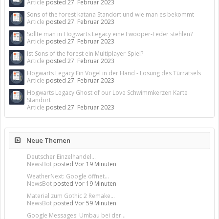
Article
posted
27. Februar 2023
Sons of the forest katana Standort und wie man es bekommt
Article
posted
27. Februar 2023
Sollte man in Hogwarts Legacy eine Fwooper-Feder stehlen?
Article
posted
27. Februar 2023
Ist Sons of the forest ein Multiplayer-Spiel?
Article
posted
27. Februar 2023
Hogwarts Legacy Ein Vogel in der Hand - Lösung des Türrätsels
Article
posted
27. Februar 2023
Hogwarts Legacy Ghost of our Love Schwimmkerzen Karte
Standort
Article
posted
27. Februar 2023
Neue Themen
Deutscher Einzelhandel...
NewsBot
posted
Vor 19 Minuten
WeatherNext: Google öffnet...
NewsBot
posted
Vor 19 Minuten
Material zum Gothic 2 Remake...
NewsBot
posted
Vor 59 Minuten
Google Messages: Umbau bei der...