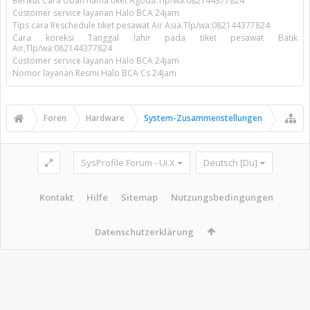
Berikut Cara Ubah nama tiket Agoda.Tlp/wa:082144377824
Customer service layanan Halo BCA 24jam
Tips cara Reschedule tiket pesawat Air Asia.Tlp/wa:082144377824
Cara koreksi Tanggal lahir pada tiket pesawat Batik
Air,Tlp/wa:082144377824
Customer service layanan Halo BCA 24jam
Nomor layanan Resmi Halo BCA Cs 24Jam
Foren
Hardware
System-Zusammenstellungen
SysProfile Forum - UI.X
Deutsch [Du]
Kontakt
Hilfe
Sitemap
Nutzungsbedingungen
Datenschutzerklärung