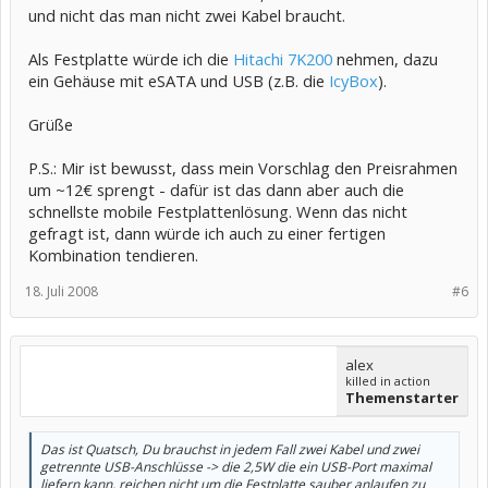
und nicht das man nicht zwei Kabel braucht.
Als Festplatte würde ich die
Hitachi 7K200
nehmen, dazu
ein Gehäuse mit eSATA und USB (z.B. die
IcyBox
).
Grüße
P.S.: Mir ist bewusst, dass mein Vorschlag den Preisrahmen
um ~12€ sprengt - dafür ist das dann aber auch die
schnellste mobile Festplattenlösung. Wenn das nicht
gefragt ist, dann würde ich auch zu einer fertigen
Kombination tendieren.
18. Juli 2008
#6
alex
killed in action
Themenstarter
Das ist Quatsch, Du brauchst in jedem Fall zwei Kabel und zwei
getrennte USB-Anschlüsse -> die 2,5W die ein USB-Port maximal
liefern kann, reichen nicht um die Festplatte sauber anlaufen zu