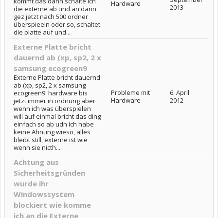
kommt das dann schalte ich
Hardware
2013
die externe ab und an dann
gez jetzt nach 500 ordner
überspieeln oder so, schaltet
die platte auf und...
Externe Platte bricht
dauernd ab (xp, sp2, 2 x
samsung ecogreen9
Externe Platte bricht dauernd
ab (xp, sp2, 2 x samsung
Probleme mit
6. April
ecogreen9: hardware bis
Hardware
2012
jetzt immer in ordnung aber
wenn ich was überspielen
will auf einmal bricht das ding
einfach so ab udn ich habe
keine Ahnung wieso, alles
bleibt still, externe ist wie
wenn sie nicth...
Achtung aus
Sicherheitsgründen
wurde ihr
Windowssystem
blockiert wie komme
ich an die Externe