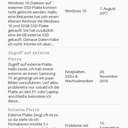
Windows 10: Dateien auf
externer SSD-Platte können
1. August
Windows 10
nicht gelöscht werden: Hallo,
2017
eine Bekannte hat sich einen
Kleinen Rechner mit Windows
10 und 32GB SSD Platte
gekauft. Sie hat zusätzlich
eine 64 GB externe SSD
gekauft. Genaue Daten habe
ich nicht. Könnte ich aber,...
Zugriff auf externe
Platte
Zugriff auf externe Platte:
Hallo Leute, ich hab meine
Festplatten,
20.
externe an einen Samsung
SSDs &
November
TV angehängt um ein paar
Wechselmedien
2016
Bilder vorzuführen. Lief alles
problemlos nur sobald ich die
Platte an den PC oder Laptop
anschließe bekomme ich
diese...
Externe Platte
Externe Platte: [img] oft ist es
so da steht ob ich
13.
formatieren möchte 5 x
Probleme mit
September