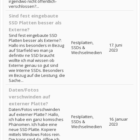
irgendwo nicht öffentlich-
verschlossen?...
Sind fest eingebaute
SSD Platten besser als
Externe?
Sind fest eingebaute SSD
Platten besser als Externe?:
Festplatten,
17. Juni
Hallo ins besonders in Bezug
SSDs &
2023
auf Starfield wo man ja
Wechselmedien
definitiv ne SSD braucht
wollte ich mal wissen ob
Externe genau so gut sind
wie Interne SSDs. Besonders
im Bezug auf die Leistung. die
Sache...
Daten/Fotos
verschwinden auf
externer Platte?
Daten/Fotos verschwinden
auf externer Platte?: Hallo,
Festplatten,
16. Januar
ich habe ein ganz komisches
SSDs &
2023
Phänomen. Ich habe eine
Wechselmedien
neue SSD Platte. Kopiere
mittels Windows Fotos rein.
Die Icons sind da, öffne ich