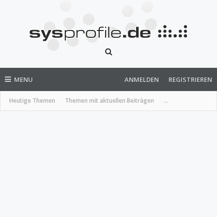
MENU
ANMELDEN
REGISTRIEREN
Heutige Themen
Themen mit aktuellen Beiträgen
...