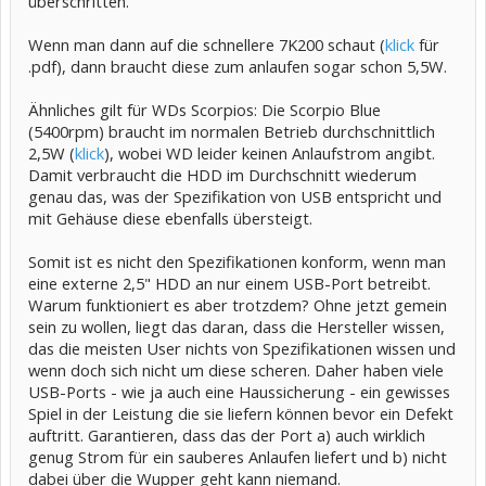
überschritten.
Wenn man dann auf die schnellere 7K200 schaut (
klick
für
.pdf), dann braucht diese zum anlaufen sogar schon 5,5W.
Ähnliches gilt für WDs Scorpios: Die Scorpio Blue
(5400rpm) braucht im normalen Betrieb durchschnittlich
2,5W (
klick
), wobei WD leider keinen Anlaufstrom angibt.
Damit verbraucht die HDD im Durchschnitt wiederum
genau das, was der Spezifikation von USB entspricht und
mit Gehäuse diese ebenfalls übersteigt.
Somit ist es nicht den Spezifikationen konform, wenn man
eine externe 2,5" HDD an nur einem USB-Port betreibt.
Warum funktioniert es aber trotzdem? Ohne jetzt gemein
sein zu wollen, liegt das daran, dass die Hersteller wissen,
das die meisten User nichts von Spezifikationen wissen und
wenn doch sich nicht um diese scheren. Daher haben viele
USB-Ports - wie ja auch eine Haussicherung - ein gewisses
Spiel in der Leistung die sie liefern können bevor ein Defekt
auftritt. Garantieren, dass das der Port a) auch wirklich
genug Strom für ein sauberes Anlaufen liefert und b) nicht
dabei über die Wupper geht kann niemand.