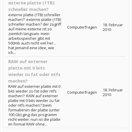
externe platte (1TB)
schneller machen?
externe platte (1TB) schneller
machen?: externe platte (1TB)
schneller machen? der zugriff
18. Februar
Computerfragen
auf meine externe ist so
2010
ziemlich langsam. mein
arbeitsspeicher gibt mit
500mb auch nicht viel her...
hat jemand eine idee, wie
ich...
RAW auf externer
platte mit 0 bits
wieder zu fat oder ntfs
machen?
RAW auf externer platte mit 0
18. Februar
bits wieder zu fat oder ntfs
Computerfragen
2010
machen?: RAW auf externer
platte mit 0 bits wieder zu fat
oder ntfs machen? beim
formatieren der platte (unter
100 Gb) ging das programm
nicht weiter. nun ist die platte
im format RAW ohne...