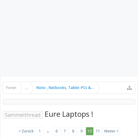
Foren
...
Note-, Netbooks, Tablet-PCs & Pads
Eure Laptops !
Sammelthread
< Zurück
1
←
6
7
8
9
10
11
Weiter >