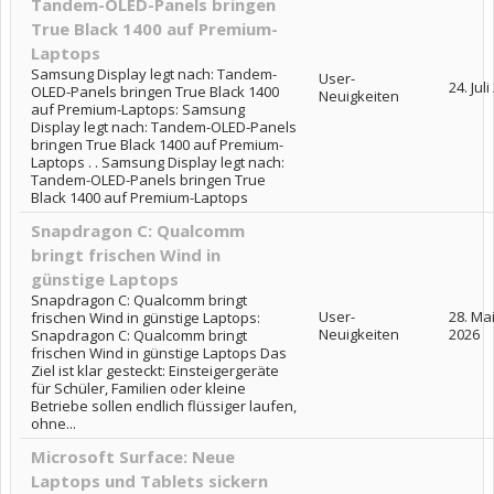
Tandem-OLED-Panels bringen
True Black 1400 auf Premium-
Laptops
Samsung Display legt nach: Tandem-
User-
24. Jul
OLED-Panels bringen True Black 1400
Neuigkeiten
auf Premium-Laptops: Samsung
Display legt nach: Tandem-OLED-Panels
bringen True Black 1400 auf Premium-
Laptops . . Samsung Display legt nach:
Tandem-OLED-Panels bringen True
Black 1400 auf Premium-Laptops
Snapdragon C: Qualcomm
bringt frischen Wind in
günstige Laptops
Snapdragon C: Qualcomm bringt
User-
28. Ma
frischen Wind in günstige Laptops:
Neuigkeiten
2026
Snapdragon C: Qualcomm bringt
frischen Wind in günstige Laptops Das
Ziel ist klar gesteckt: Einsteigergeräte
für Schüler, Familien oder kleine
Betriebe sollen endlich flüssiger laufen,
ohne...
Microsoft Surface: Neue
Laptops und Tablets sickern