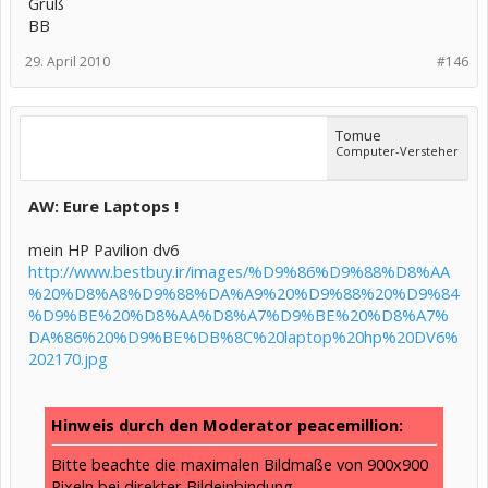
Gruß
BB
29. April 2010
#146
Tomue
Computer-Versteher
AW: Eure Laptops !
mein HP Pavilion dv6
http://www.bestbuy.ir/images/%D9%86%D9%88%D8%AA
%20%D8%A8%D9%88%DA%A9%20%D9%88%20%D9%84
%D9%BE%20%D8%AA%D8%A7%D9%BE%20%D8%A7%
DA%86%20%D9%BE%DB%8C%20laptop%20hp%20DV6%
202170.jpg
Hinweis durch den Moderator peacemillion:
Bitte beachte die maximalen Bildmaße von 900x900
Pixeln bei direkter Bildeinbindung.