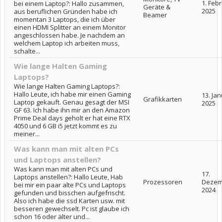
1. Feb
bei einem Laptop?: Hallo zusammen,
Geräte &
2025
aus beruflichen Gründen habe ich
Beamer
momentan 3 Laptops, die ich über
einen HDMI Splitter an einem Monitor
angeschlossen habe. Je nachdem an
welchem Laptop ich arbeiten muss,
schalte...
Wie lange Halten Gaming
Laptops?
Wie lange Halten Gaming Laptops?:
Hallo Leute, ich habe mir einen Gaming
13. Ja
Grafikkarten
Laptop gekauft. Genau gesagt der MSI
2025
GF 63. Ich habe ihn mir an den Amazon
Prime Deal days geholt er hat eine RTX
4050 und 6 GB i5 jetzt kommt es zu
meiner...
Was kann man mit alten PCs
und Laptops anstellen?
Was kann man mit alten PCs und
17.
Laptops anstellen?: Hallo Leute, Hab
Prozessoren
Dezem
bei mir ein paar alte PCs und Laptops
2024
gefunden und bisschen aufgefrischt.
Also ich habe die ssd Karten usw. mit
besseren gewechselt. Pc ist glaube ich
schon 16 oder älter und...