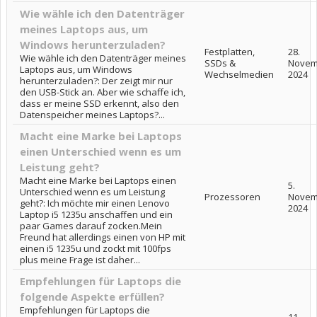
Wie wähle ich den Datenträger
meines Laptops aus, um
Windows herunterzuladen?
Festplatten,
28.
Wie wähle ich den Datenträger meines
SSDs &
Novem
Laptops aus, um Windows
Wechselmedien
2024
herunterzuladen?: Der zeigt mir nur
den USB-Stick an. Aber wie schaffe ich,
dass er meine SSD erkennt, also den
Datenspeicher meines Laptops?...
Macht eine Marke bei Laptops
einen Unterschied wenn es um
Leistung geht?
Macht eine Marke bei Laptops einen
5.
Unterschied wenn es um Leistung
Prozessoren
Novem
geht?: Ich möchte mir einen Lenovo
2024
Laptop i5 1235u anschaffen und ein
paar Games darauf zocken.Mein
Freund hat allerdings einen von HP mit
einen i5 1235u und zockt mit 100fps
plus meine Frage ist daher...
Empfehlungen für Laptops die
folgende Aspekte erfüllen?
Empfehlungen für Laptops die
11.