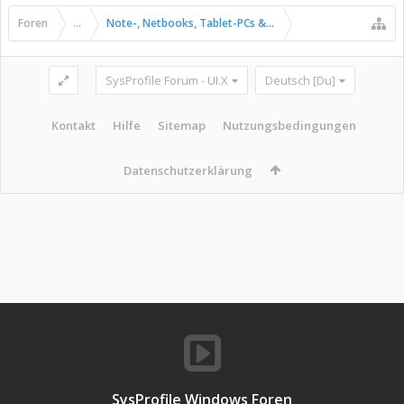
Foren
...
Note-, Netbooks, Tablet-PCs & Pads
SysProfile Forum - UI.X
Deutsch [Du]
Kontakt
Hilfe
Sitemap
Nutzungsbedingungen
Datenschutzerklärung
SysProfile Windows Foren