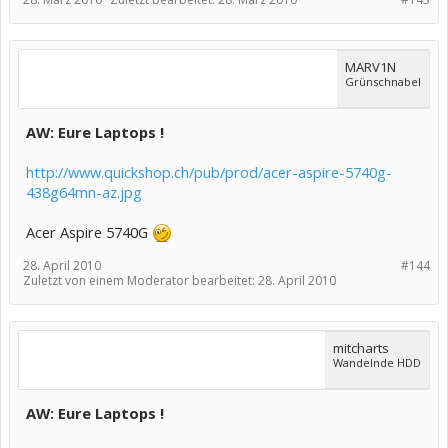
MARV1N
Grünschnabel
AW: Eure Laptops !
http://www.quickshop.ch/pub/prod/acer-aspire-5740g-
438g64mn-az.jpg
Acer Aspire 5740G
28. April 2010
#144
Zuletzt von einem Moderator bearbeitet:
28. April 2010
mitcharts
Wandelnde HDD
AW: Eure Laptops !