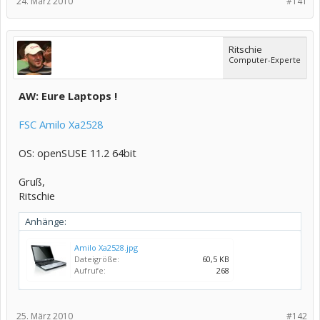
24. März 2010
#141
Ritschie
Computer-Experte
AW: Eure Laptops !
FSC Amilo Xa2528
OS: openSUSE 11.2 64bit
Gruß,
Ritschie
Anhänge:
Amilo Xa2528.jpg
Dateigröße:
60,5 KB
Aufrufe:
268
25. März 2010
#142