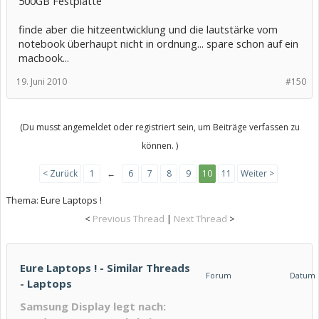
500GB Festplatte
finde aber die hitzeentwicklung und die lautstärke vom
notebook überhaupt nicht in ordnung... spare schon auf ein
macbook...
19. Juni 2010
#150
(Du musst angemeldet oder registriert sein, um Beiträge verfassen zu
können. )
< Zurück
1
←
6
7
8
9
10
11
Weiter >
Thema:
Eure Laptops !
<
Previous Thread
|
Next Thread
>
Eure Laptops ! - Similar Threads
Forum
Datum
- Laptops
Samsung Display legt nach: