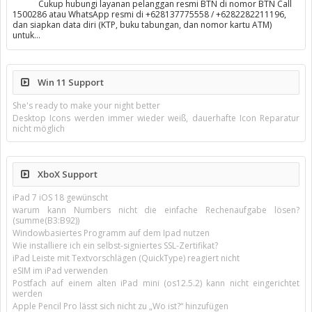
Cukup hubungi layanan pelanggan resmi BTN di nomor BTN Call
1500286 atau WhatsApp resmi di +628137775558 / +6282282211196,
dan siapkan data diri (KTP, buku tabungan, dan nomor kartu ATM)
untuk…
Win 11 Support
She's ready to make your night better
Desktop Icons werden immer wieder weiß, dauerhafte Icon Reparatur
nicht möglich
XboX Support
iPad 7 iOS 18 gewünscht
warum kann Numbers nicht die einfache Rechenaufgabe lösen?
(summe(B3:B92))
Windowbasiertes Programm auf dem Ipad nutzen
Wie installiere ich ein selbst-signiertes SSL-Zertifikat?
iPad Leiste mit Textvorschlägen (QuickType) reagiert nicht
eSIM im iPad verwenden
Postfach auf einem alten iPad mini (os12.5.2) kann nicht eingerichtet
werden
Apple Pencil Pro lässt sich nicht zu „Wo ist?“ hinzufügen