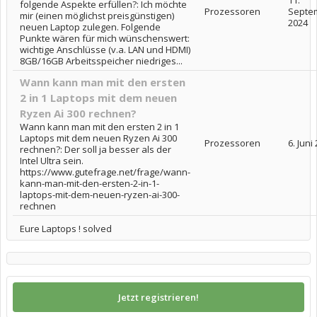
folgende Aspekte erfüllen?: Ich möchte
Prozessoren
Septe
mir (einen möglichst preisgünstigen)
2024
neuen Laptop zulegen. Folgende
Punkte wären für mich wünschenswert:
wichtige Anschlüsse (v.a. LAN und HDMI)
8GB/16GB Arbeitsspeicher niedriges...
Wann kann man mit den ersten
2 in 1 Laptops mit dem neuen
Ryzen Ai 300 rechnen?
Wann kann man mit den ersten 2 in 1
Laptops mit dem neuen Ryzen Ai 300
Prozessoren
6. Juni
rechnen?: Der soll ja besser als der
Intel Ultra sein.
https://www.gutefrage.net/frage/wann-
kann-man-mit-den-ersten-2-in-1-
laptops-mit-dem-neuen-ryzen-ai-300-
rechnen
Eure Laptops ! solved
Jetzt registrieren!