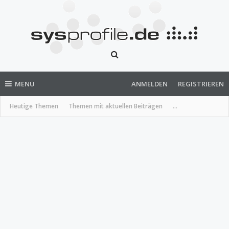
MENU
ANMELDEN
REGISTRIEREN
Heutige Themen
Themen mit aktuellen Beiträgen
...