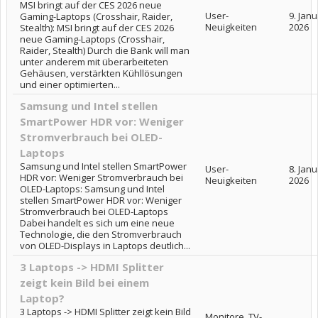
MSI bringt auf der CES 2026 neue
User-
9. Jan
Gaming-Laptops (Crosshair, Raider,
Neuigkeiten
2026
Stealth): MSI bringt auf der CES 2026
neue Gaming-Laptops (Crosshair,
Raider, Stealth) Durch die Bank will man
unter anderem mit überarbeiteten
Gehäusen, verstärkten Kühllösungen
und einer optimierten...
Samsung und Intel stellen
SmartPower HDR vor: Weniger
Stromverbrauch bei OLED-
Laptops
Samsung und Intel stellen SmartPower
User-
8. Jan
HDR vor: Weniger Stromverbrauch bei
Neuigkeiten
2026
OLED-Laptops: Samsung und Intel
stellen SmartPower HDR vor: Weniger
Stromverbrauch bei OLED-Laptops
Dabei handelt es sich um eine neue
Technologie, die den Stromverbrauch
von OLED-Displays in Laptops deutlich...
3 Laptops -> HDMI Splitter
zeigt kein Bild bei einem
Laptop?
3 Laptops -> HDMI Splitter zeigt kein Bild
Monitore, TV-