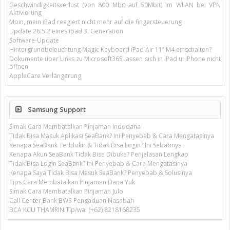
Geschwindigkeitsverlust (von 800 Mbit auf 50Mbit) im WLAN bei VPN
Aktivierung
Moin, mein iPad reagiert nicht mehr auf die fingersteuerung
Update 26.5.2 eines ipad 3. Generation
Software-Update
Hintergrundbeleuchtung Magic Keyboard iPad Air 11’’ M4 einschalten?
Dokumente über Links zu Microsoft365 lassen sich in iPad u. iPhone nicht
öffnen
AppleCare Verlängerung
Samsung Support
Simak Cara Membatalkan Pinjaman Indodana
Tidak Bisa Masuk Aplikasi SeaBank? Ini Penyebab & Cara Mengatasinya
Kenapa SeaBank Terblokir & Tidak Bisa Login? Ini Sebabnya
Kenapa Akun SeaBank Tidak Bisa Dibuka? Penjelasan Lengkap
Tidak Bisa Login SeaBank? Ini Penyebab & Cara Mengatasinya
Kenapa Saya Tidak Bisa Masuk SeaBank? Penyebab & Solusinya
Tips Cara Membatalkan Pinjaman Dana Yuk
Simak Cara Membatalkan Pinjaman Julo
Call Center Bank BWS-Pengaduan Nasabah
BCA KCU THAMRIN.Tlp/wa: (+62) 8218168235