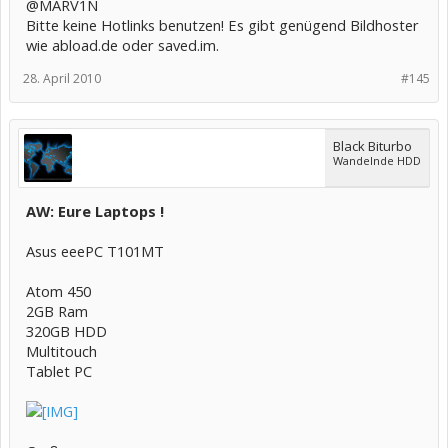
@MARV1N
Bitte keine Hotlinks benutzen! Es gibt genügend Bildhoster
wie abload.de oder saved.im.
28. April 2010
#145
Black Biturbo
Wandelnde HDD
AW: Eure Laptops !
Asus eeePC T101MT
Atom 450
2GB Ram
320GB HDD
Multitouch
Tablet PC