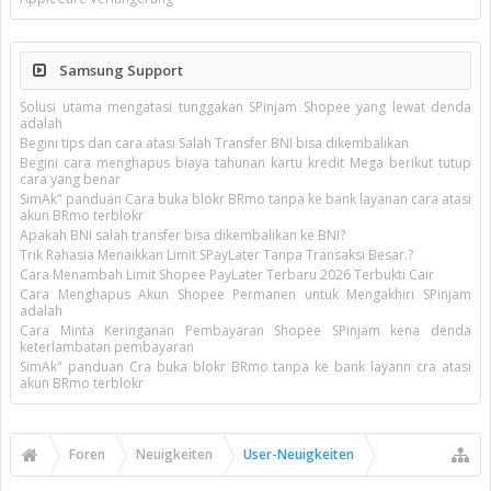
Samsung Support
Solusi utama mengatasi tunggakan SPinjam Shopee yang lewat denda
adalah
Begini tips dan cara atasi Salah Transfer BNI bisa dikembalikan
Begini cara menghapus biaya tahunan kartu kredit Mega berikut tutup
cara yang benar
SimAk" panduan Cara buka blokr BRmo tanpa ke bank layanan cara atasi
akun BRmo terblokr
Apakah BNI salah transfer bisa dikembalikan ke BNI?
Trik Rahasia Menaikkan Limit SPayLater Tanpa Transaksi Besar.?
Cara Menambah Limit Shopee PayLater Terbaru 2026 Terbukti Cair
Cara Menghapus Akun Shopee Permanen untuk Mengakhiri SPinjam
adalah
Cara Minta Keringanan Pembayaran Shopee SPinjam kena denda
keterlambatan pembayaran
SimAk" panduan Cra buka blokr BRmo tanpa ke bank layann cra atasi
akun BRmo terblokr
Foren
Neuigkeiten
User-Neuigkeiten