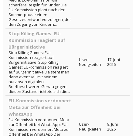
Media: EU-Kommission will
schärfere Regeln für Kinder Die
EU-Kommission plant nach der
Sommerpause einen
Gesetzesentwurf vorzulegen, der
den Zugang von Kindern...
Stop Killing Games: EU-
Kommission reagiert auf
Bürgerinitiative
Stop Killing Games: EU-
Kommission reagiert auf
User-
17. Juni
Bürgerinitiative: Stop Killing
Neuigkeiten
2026
Games: EU-Kommission reagiert
auf Bürgerinitiative Da steht man
dann eventuell mit seinem
nutzlosen digitalen
Briefbeschwerer. Genau gegen
diesen Zustand richtete sich die...
EU-Kommission verdonnert
Meta zur Offenheit bei
WhatsApp
EU-Kommission verdonnert Meta
User-
9. Juni
zur Offenheit bei WhatsApp: EU-
Neuigkeiten
2026
Kommission verdonnert Meta zur
Offenheit bei WhatsApp Der