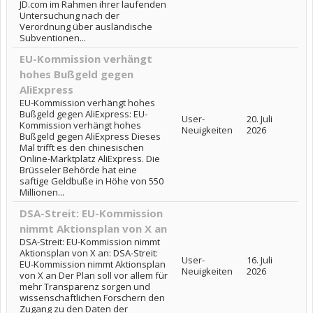
JD.com im Rahmen ihrer laufenden
Untersuchung nach der
Verordnung über ausländische
Subventionen...
EU-Kommission verhängt
hohes Bußgeld gegen
AliExpress
EU-Kommission verhängt hohes
Bußgeld gegen AliExpress: EU-
User-
20. Juli
Kommission verhängt hohes
Neuigkeiten
2026
Bußgeld gegen AliExpress Dieses
Mal trifft es den chinesischen
Online-Marktplatz AliExpress. Die
Brüsseler Behörde hat eine
saftige Geldbuße in Höhe von 550
Millionen...
DSA-Streit: EU-Kommission
nimmt Aktionsplan von X an
DSA-Streit: EU-Kommission nimmt
Aktionsplan von X an: DSA-Streit:
User-
16. Juli
EU-Kommission nimmt Aktionsplan
Neuigkeiten
2026
von X an Der Plan soll vor allem für
mehr Transparenz sorgen und
wissenschaftlichen Forschern den
Zugang zu den Daten der