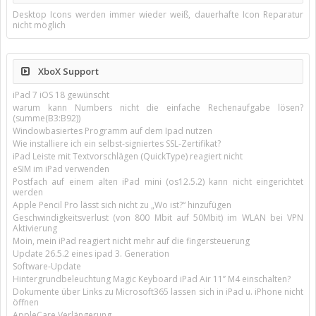
Desktop Icons werden immer wieder weiß, dauerhafte Icon Reparatur
nicht möglich
XboX Support
iPad 7 iOS 18 gewünscht
warum kann Numbers nicht die einfache Rechenaufgabe lösen?
(summe(B3:B92))
Windowbasiertes Programm auf dem Ipad nutzen
Wie installiere ich ein selbst-signiertes SSL-Zertifikat?
iPad Leiste mit Textvorschlägen (QuickType) reagiert nicht
eSIM im iPad verwenden
Postfach auf einem alten iPad mini (os12.5.2) kann nicht eingerichtet
werden
Apple Pencil Pro lässt sich nicht zu „Wo ist?“ hinzufügen
Geschwindigkeitsverlust (von 800 Mbit auf 50Mbit) im WLAN bei VPN
Aktivierung
Moin, mein iPad reagiert nicht mehr auf die fingersteuerung
Update 26.5.2 eines ipad 3. Generation
Software-Update
Hintergrundbeleuchtung Magic Keyboard iPad Air 11’’ M4 einschalten?
Dokumente über Links zu Microsoft365 lassen sich in iPad u. iPhone nicht
öffnen
AppleCare Verlängerung