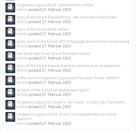
Hogwarts Legacy Black Familienmotto erklärt
Article
posted
27. Februar 2023
Sons of the forest Bauanleitung - wie man seine Basis baut
Article
posted
27. Februar 2023
Sons of the forest Ende erklärt
Article
posted
27. Februar 2023
Jedes Sons of the forest GPS-Ortungsgerät und seine Verwendung
Article
posted
27. Februar 2023
Das Ende des Dead Space Remakes erklärt
Article
posted
27. Februar 2023
Sons of the forest katana Standort und wie man es bekommt
Article
posted
27. Februar 2023
Sollte man in Hogwarts Legacy eine Fwooper-Feder stehlen?
Article
posted
27. Februar 2023
Ist Sons of the forest ein Multiplayer-Spiel?
Article
posted
27. Februar 2023
Hogwarts Legacy Ein Vogel in der Hand - Lösung des Türrätsels
Article
posted
27. Februar 2023
Hogwarts Legacy Ghost of our Love Schwimmkerzen Karte
Standort
Article
posted
27. Februar 2023