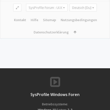
SysProfile Forum - UI.X
Deutsch [Du]
Kontakt
Hilfe
Sitemap
Nutzungsbedingungen
Datenschutzerklärung
SysProfile Windows Foren
Betriebssysteme:
Windows 10
Seiten:
2
,
3