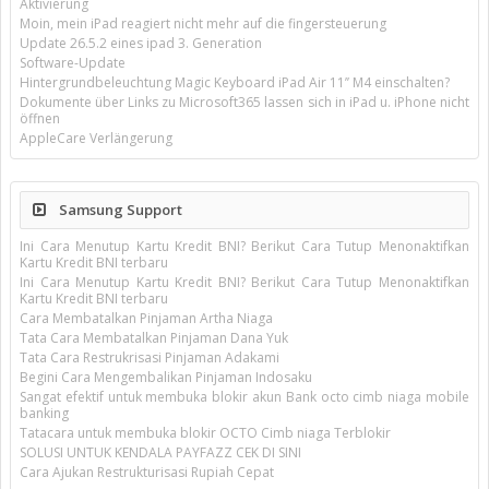
Aktivierung
Moin, mein iPad reagiert nicht mehr auf die fingersteuerung
Update 26.5.2 eines ipad 3. Generation
Software-Update
Hintergrundbeleuchtung Magic Keyboard iPad Air 11’’ M4 einschalten?
Dokumente über Links zu Microsoft365 lassen sich in iPad u. iPhone nicht
öffnen
AppleCare Verlängerung
Samsung Support
Ini Cara Menutup Kartu Kredit BNI? Berikut Cara Tutup Menonaktifkan
Kartu Kredit BNI terbaru
Ini Cara Menutup Kartu Kredit BNI? Berikut Cara Tutup Menonaktifkan
Kartu Kredit BNI terbaru
Cara Membatalkan Pinjaman Artha Niaga
Tata Cara Membatalkan Pinjaman Dana Yuk
Tata Cara Restrukrisasi Pinjaman Adakami
Begini Cara Mengembalikan Pinjaman Indosaku
Sangat efektif untuk membuka blokir akun Bank octo cimb niaga mobile
banking
Tatacara untuk membuka blokir OCTO Cimb niaga Terblokir
SOLUSI UNTUK KENDALA PAYFAZZ CEK DI SINI
Cara Ajukan Restrukturisasi Rupiah Cepat