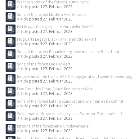
Wachsen Sons of the forest-Bäume nach?
Article
posted
27. Februar 2023
Sons of the forest Modern Axe Standort
Article
posted
27. Februar 2023
Ist Hogwarts-Legacy ein Mehrspieler-Spiel?
Article
posted
27. Februar 2023
Hogwarts Legacy Black Familienmotto erklärt
Article
posted
27. Februar 2023
Sons of the forest Bauanleitung - wie man seine Basis baut
Article
posted
27. Februar 2023
Sons of the forest Ende erklärt
Article
posted
27. Februar 2023
Jedes Sons of the forest GPS-Ortungsgerät und seine Verwendung
Article
posted
27. Februar 2023
Das Ende des Dead Space Remakes erklärt
Article
posted
27. Februar 2023
Sons of the forest katana Standort und wie man es bekommt
Article
posted
27. Februar 2023
Sollte man in Hogwarts Legacy eine Fwooper-Feder stehlen?
Article
posted
27. Februar 2023
Ist Sons of the forest ein Multiplayer-Spiel?
Article
posted
27. Februar 2023
Hogwarts Legacy Ein Vogel in der Hand - Lösung des Türrätsels