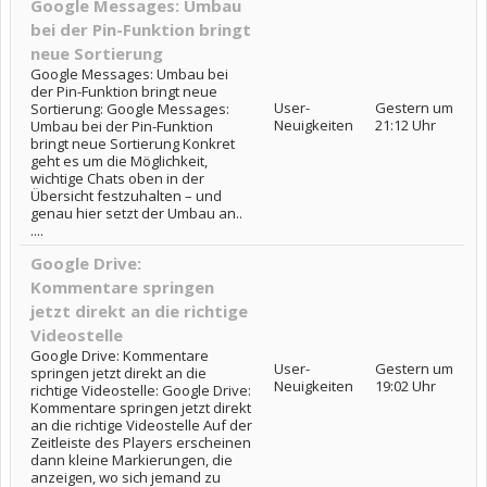
Google Messages: Umbau
bei der Pin-Funktion bringt
neue Sortierung
Google Messages: Umbau bei
der Pin-Funktion bringt neue
User-
Gestern um
Sortierung: Google Messages:
Neuigkeiten
21:12 Uhr
Umbau bei der Pin-Funktion
bringt neue Sortierung Konkret
geht es um die Möglichkeit,
wichtige Chats oben in der
Übersicht festzuhalten – und
genau hier setzt der Umbau an..
....
Google Drive:
Kommentare springen
jetzt direkt an die richtige
Videostelle
Google Drive: Kommentare
User-
Gestern um
springen jetzt direkt an die
Neuigkeiten
19:02 Uhr
richtige Videostelle: Google Drive:
Kommentare springen jetzt direkt
an die richtige Videostelle Auf der
Zeitleiste des Players erscheinen
dann kleine Markierungen, die
anzeigen, wo sich jemand zu