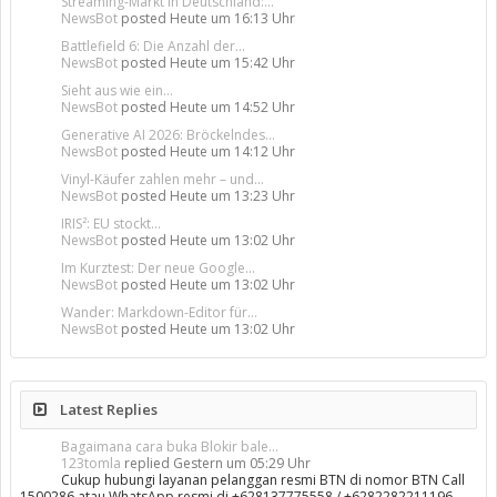
Streaming-Markt in Deutschland:...
NewsBot
posted
Heute um 16:13 Uhr
Battlefield 6: Die Anzahl der...
NewsBot
posted
Heute um 15:42 Uhr
Sieht aus wie ein...
NewsBot
posted
Heute um 14:52 Uhr
Generative AI 2026: Bröckelndes...
NewsBot
posted
Heute um 14:12 Uhr
Vinyl-Käufer zahlen mehr – und...
NewsBot
posted
Heute um 13:23 Uhr
IRIS²: EU stockt...
NewsBot
posted
Heute um 13:02 Uhr
Im Kurztest: Der neue Google...
NewsBot
posted
Heute um 13:02 Uhr
Wander: Markdown-Editor für...
NewsBot
posted
Heute um 13:02 Uhr
Latest Replies
Bagaimana cara buka Blokir bale...
123tomla
replied
Gestern um 05:29 Uhr
Cukup hubungi layanan pelanggan resmi BTN di nomor BTN Call
1500286 atau WhatsApp resmi di +628137775558 / +6282282211196,