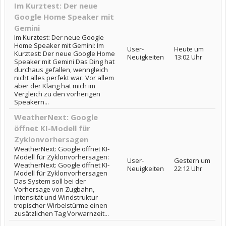
Im Kurztest: Der neue
Google Home Speaker mit
Gemini
Im Kurztest: Der neue Google
Home Speaker mit Gemini: Im
User-
Heute um
Kurztest: Der neue Google Home
Neuigkeiten
13:02 Uhr
Speaker mit Gemini Das Ding hat
durchaus gefallen, wenngleich
nicht alles perfekt war. Vor allem
aber der Klang hat mich im
Vergleich zu den vorherigen
Speakern...
WeatherNext: Google
öffnet KI-Modell für
Zyklonvorhersagen
WeatherNext: Google öffnet KI-
Modell für Zyklonvorhersagen:
User-
Gestern um
WeatherNext: Google öffnet KI-
Neuigkeiten
22:12 Uhr
Modell für Zyklonvorhersagen
Das System soll bei der
Vorhersage von Zugbahn,
Intensität und Windstruktur
tropischer Wirbelstürme einen
zusätzlichen Tag Vorwarnzeit...