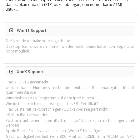
dan siapkan data diri (KTP, buku tabungan, dan nomor kartu ATM)
untuk…
Win 11 Support
She's ready to make your night better
Desktop Icons werden immer wieder weiß, dauerhafte Icon Reparatur
nicht möglich
XboX Support
iPad 7 iOS 18 gewünscht
warum kann Numbers nicht die einfache Rechenaufgabe lösen?
(summe(B3:B92))
Windowbasiertes Programm auf dem Ipad nutzen
Wie installiere ich ein selbst-signiertes SSL-Zertifikat?
iPad Leiste mit Textvorschlägen (QuickType) reagiert nicht
eSIM im iPad verwenden
Postfach auf einem alten iPad mini (os12.5.2) kann nicht eingerichtet
werden
Apple Pencil Pro lässt sich nicht zu „Wo ist?“ hinzufügen
Geschwindigkeitsverlust (von 800 Mbit auf 50Mbit) im WLAN bei VPN