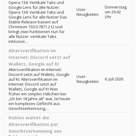
Opera 134: Vertikale Tabs und
Donnerstag
Google Lens für alle Nutzer:
User-
um 20:42
Opera 134: Vertikale Tabs und
Neuigkeiten
Uhr
Google Lens für alle Nutzer Das
Stable-Release basiert auf
Chromium 150.0.7871.212 und
bringt zwei Funktionen nun für
alle Nutzer: vertikale Tabs
inklusive...
Altersverifikation im
Internet: Discord setzt auf
Wallets, Google auf KI
Altersverifikation im Internet:
Discord setzt auf Wallets, Google
User-
6. Juli 2026
auf KI: Altersverifikation im
Neuigkeiten
Internet: Discord setzt auf
Wallets, Google auf KI Was
früher ein simples Häkchen bei
„Ich bin 18 Jahre alt“ war, ist heute
ein komplexes Geflecht aus
Gesichtserkennung,...
Roblox weitet die
Altersverifikation per
Gesichtserkennung aus