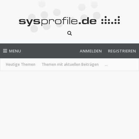
MENU
ANMELDEN
REGISTRIEREN
Heutige Themen
Themen mit aktuellen Beiträgen
...