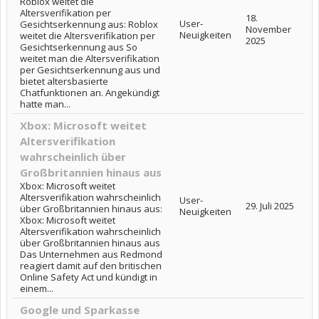
Roblox weitet die
Altersverifikation per
18.
User-
Gesichtserkennung aus: Roblox
November
Neuigkeiten
weitet die Altersverifikation per
2025
Gesichtserkennung aus So
weitet man die Altersverifikation
per Gesichtserkennung aus und
bietet altersbasierte
Chatfunktionen an. Angekündigt
hatte man...
Xbox: Microsoft weitet
Altersverifikation
wahrscheinlich über
Großbritannien hinaus aus
Xbox: Microsoft weitet
Altersverifikation wahrscheinlich
User-
29. Juli 2025
über Großbritannien hinaus aus:
Neuigkeiten
Xbox: Microsoft weitet
Altersverifikation wahrscheinlich
über Großbritannien hinaus aus
Das Unternehmen aus Redmond
reagiert damit auf den britischen
Online Safety Act und kündigt in
einem...
Google und Sparkasse