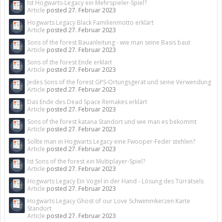
Ist Hogwarts-Legacy ein Mehrspieler-Spiel?
Article
posted
27. Februar 2023
Hogwarts Legacy Black Familienmotto erklärt
Article
posted
27. Februar 2023
Sons of the forest Bauanleitung - wie man seine Basis baut
Article
posted
27. Februar 2023
Sons of the forest Ende erklärt
Article
posted
27. Februar 2023
Jedes Sons of the forest GPS-Ortungsgerät und seine Verwendung
Article
posted
27. Februar 2023
Das Ende des Dead Space Remakes erklärt
Article
posted
27. Februar 2023
Sons of the forest katana Standort und wie man es bekommt
Article
posted
27. Februar 2023
Sollte man in Hogwarts Legacy eine Fwooper-Feder stehlen?
Article
posted
27. Februar 2023
Ist Sons of the forest ein Multiplayer-Spiel?
Article
posted
27. Februar 2023
Hogwarts Legacy Ein Vogel in der Hand - Lösung des Türrätsels
Article
posted
27. Februar 2023
Hogwarts Legacy Ghost of our Love Schwimmkerzen Karte
Standort
Article
posted
27. Februar 2023