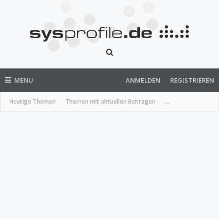
MENU
ANMELDEN
REGISTRIEREN
Heutige Themen
Themen mit aktuellen Beiträgen
...