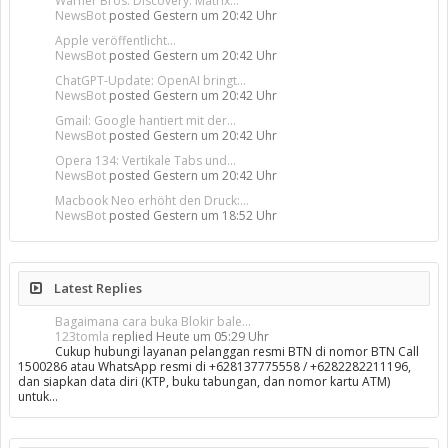
Warner Bros. Discovery: Matrix...
NewsBot
posted
Gestern um 20:42 Uhr
Apple veröffentlicht...
NewsBot
posted
Gestern um 20:42 Uhr
ChatGPT-Update: OpenAI bringt...
NewsBot
posted
Gestern um 20:42 Uhr
Gmail: Google hantiert mit der...
NewsBot
posted
Gestern um 20:42 Uhr
Opera 134: Vertikale Tabs und...
NewsBot
posted
Gestern um 20:42 Uhr
Macbook Neo erhöht den Druck:...
NewsBot
posted
Gestern um 18:52 Uhr
Latest Replies
Bagaimana cara buka Blokir bale...
123tomla
replied
Heute um 05:29 Uhr
Cukup hubungi layanan pelanggan resmi BTN di nomor BTN Call
1500286 atau WhatsApp resmi di +628137775558 / +6282282211196,
dan siapkan data diri (KTP, buku tabungan, dan nomor kartu ATM)
untuk…