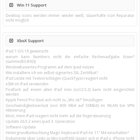
Win 11 Support
Desktop Icons werden immer wieder weiß, dauerhafte Icon Reparatur
nicht möglich
XboX Support
iPad 7 iOS 18 gewünscht
warum kann Numbers nicht die einfache Rechenaufgabe lösen?
(summe(B3:B92))
Windowbasiertes Programm auf dem Ipad nutzen
Wie installiere ich ein selbst-signiertes SSL-Zertifikat?
iPad Leiste mit Textvorschlägen (QuickType) reagiert nicht
eSIM im iPad verwenden
Postfach auf einem alten iPad mini (os12.5.2) kann nicht eingerichtet
werden
Apple Pencil Pro lässt sich nicht zu „Wo ist?“ hinzufügen
Geschwindigkeitsverlust (von 800 Mbit auf 50Mbit) im WLAN bei VPN
Aktivierung
Moin, mein iPad reagiert nicht mehr auf die fingersteuerung
Update 26.5.2 eines ipad 3. Generation
Software-Update
Hintergrundbeleuchtung Magic Keyboard iPad Air 11’’ M4 einschalten?
Dokumente über Links zu Microsoft365 lassen sich in iPad u. iPhone nicht