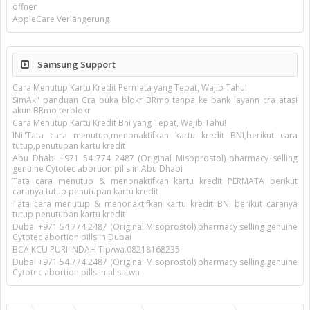
öffnen
AppleCare Verlängerung
Samsung Support
Cara Menutup Kartu Kredit Permata yang Tepat, Wajib Tahu!
SimAk" panduan Cra buka blokr BRmo tanpa ke bank layann cra atasi
akun BRmo terblokr
Cara Menutup Kartu Kredit Bni yang Tepat, Wajib Tahu!
INi"Tata cara menutup,menonaktifkan kartu kredit BNI,berikut cara
tutup,penutupan kartu kredit
Abu Dhabi +971 54 774 2487 (Original Misoprostol) pharmacy selling
genuine Cytotec abortion pills in Abu Dhabi
Tata cara menutup & menonaktifkan kartu kredit PERMATA berikut
caranya tutup penutupan kartu kredit
Tata cara menutup & menonaktifkan kartu kredit BNI berikut caranya
tutup penutupan kartu kredit
Dubai +971 54 774 2487 (Original Misoprostol) pharmacy selling genuine
Cytotec abortion pills in Dubai
BCA KCU PURI INDAH Tlp/wa.08218168235
Dubai +971 54 774 2487 (Original Misoprostol) pharmacy selling genuine
Cytotec abortion pills in al satwa