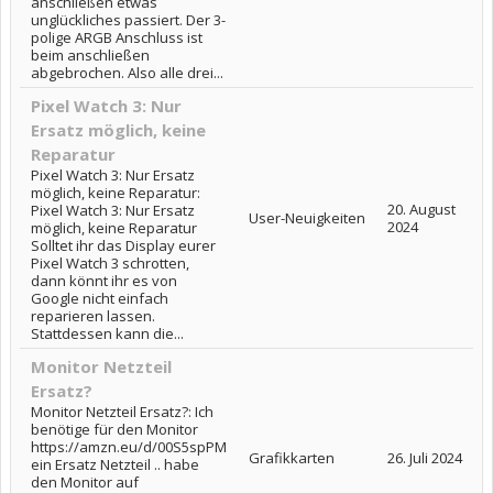
anschließen etwas
unglückliches passiert. Der 3-
polige ARGB Anschluss ist
beim anschließen
abgebrochen. Also alle drei...
Pixel Watch 3: Nur
Ersatz möglich, keine
Reparatur
Pixel Watch 3: Nur Ersatz
möglich, keine Reparatur:
20. August
Pixel Watch 3: Nur Ersatz
User-Neuigkeiten
2024
möglich, keine Reparatur
Solltet ihr das Display eurer
Pixel Watch 3 schrotten,
dann könnt ihr es von
Google nicht einfach
reparieren lassen.
Stattdessen kann die...
Monitor Netzteil
Ersatz?
Monitor Netzteil Ersatz?: Ich
benötige für den Monitor
https://amzn.eu/d/00S5spPM
Grafikkarten
26. Juli 2024
ein Ersatz Netzteil .. habe
den Monitor auf