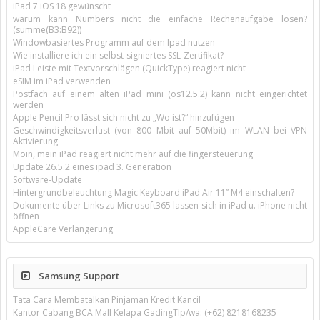
iPad 7 iOS 18 gewünscht
warum kann Numbers nicht die einfache Rechenaufgabe lösen?
(summe(B3:B92))
Windowbasiertes Programm auf dem Ipad nutzen
Wie installiere ich ein selbst-signiertes SSL-Zertifikat?
iPad Leiste mit Textvorschlägen (QuickType) reagiert nicht
eSIM im iPad verwenden
Postfach auf einem alten iPad mini (os12.5.2) kann nicht eingerichtet
werden
Apple Pencil Pro lässt sich nicht zu „Wo ist?“ hinzufügen
Geschwindigkeitsverlust (von 800 Mbit auf 50Mbit) im WLAN bei VPN
Aktivierung
Moin, mein iPad reagiert nicht mehr auf die fingersteuerung
Update 26.5.2 eines ipad 3. Generation
Software-Update
Hintergrundbeleuchtung Magic Keyboard iPad Air 11’’ M4 einschalten?
Dokumente über Links zu Microsoft365 lassen sich in iPad u. iPhone nicht
öffnen
AppleCare Verlängerung
Samsung Support
Tata Cara Membatalkan Pinjaman Kredit Kancil
Kantor Cabang BCA Mall Kelapa GadingTlp/wa: (+62) 8218168235