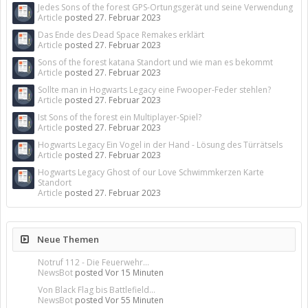
Jedes Sons of the forest GPS-Ortungsgerät und seine Verwendung
Article
posted
27. Februar 2023
Das Ende des Dead Space Remakes erklärt
Article
posted
27. Februar 2023
Sons of the forest katana Standort und wie man es bekommt
Article
posted
27. Februar 2023
Sollte man in Hogwarts Legacy eine Fwooper-Feder stehlen?
Article
posted
27. Februar 2023
Ist Sons of the forest ein Multiplayer-Spiel?
Article
posted
27. Februar 2023
Hogwarts Legacy Ein Vogel in der Hand - Lösung des Türrätsels
Article
posted
27. Februar 2023
Hogwarts Legacy Ghost of our Love Schwimmkerzen Karte
Standort
Article
posted
27. Februar 2023
Neue Themen
Notruf 112 - Die Feuerwehr...
NewsBot
posted
Vor 15 Minuten
Von Black Flag bis Battlefield...
NewsBot
posted
Vor 55 Minuten