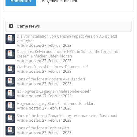
Angemeldet bleiben
Game News
Die Vorinstallation von Genshin Impact Version 3.5 ist jetzt
verfügbar
Article
posted
27. Februar 2023
Du kannst Kelvin und andere NPCs in Sons of the forest mit
diesem einfachen Befehl klonen
Article
posted
27. Februar 2023
Wachsen Sons of the forest-Bäume nach?
Article
posted
27. Februar 2023
Sons of the forest Modern Axe Standort
Article
posted
27. Februar 2023
Ist Hogwarts-Legacy ein Mehrspieler-Spiel?
Article
posted
27. Februar 2023
Hogwarts Legacy Black Familienmotto erklärt
Article
posted
27. Februar 2023
Sons of the forest Bauanleitung - wie man seine Basis baut
Article
posted
27. Februar 2023
Sons of the forest Ende erklärt
Article
posted
27. Februar 2023