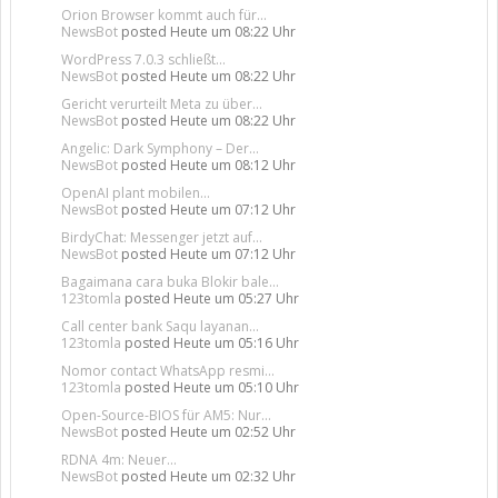
Orion Browser kommt auch für...
NewsBot
posted
Heute um 08:22 Uhr
WordPress 7.0.3 schließt...
NewsBot
posted
Heute um 08:22 Uhr
Gericht verurteilt Meta zu über...
NewsBot
posted
Heute um 08:22 Uhr
Angelic: Dark Symphony – Der...
NewsBot
posted
Heute um 08:12 Uhr
OpenAI plant mobilen...
NewsBot
posted
Heute um 07:12 Uhr
BirdyChat: Messenger jetzt auf...
NewsBot
posted
Heute um 07:12 Uhr
Bagaimana cara buka Blokir bale...
123tomla
posted
Heute um 05:27 Uhr
Call center bank Saqu layanan...
123tomla
posted
Heute um 05:16 Uhr
Nomor contact WhatsApp resmi...
123tomla
posted
Heute um 05:10 Uhr
Open-Source-BIOS für AM5: Nur...
NewsBot
posted
Heute um 02:52 Uhr
RDNA 4m: Neuer...
NewsBot
posted
Heute um 02:32 Uhr