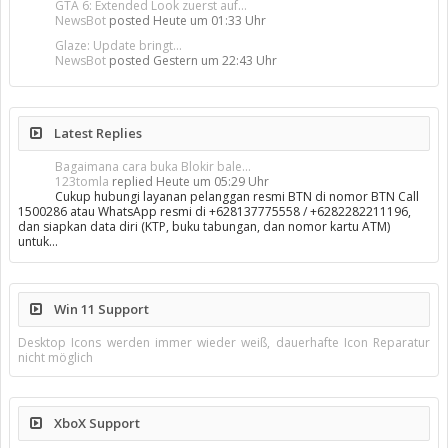
GTA 6: Extended Look zuerst auf...
NewsBot
posted
Heute um 01:33 Uhr
Glaze: Update bringt...
NewsBot
posted
Gestern um 22:43 Uhr
Latest Replies
Bagaimana cara buka Blokir bale...
123tomla
replied
Heute um 05:29 Uhr
Cukup hubungi layanan pelanggan resmi BTN di nomor BTN Call
1500286 atau WhatsApp resmi di +628137775558 / +6282282211196,
dan siapkan data diri (KTP, buku tabungan, dan nomor kartu ATM)
untuk…
Win 11 Support
Desktop Icons werden immer wieder weiß, dauerhafte Icon Reparatur
nicht möglich
XboX Support