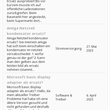
Ersatz ausprobiert Bis vor
kurzem musste ich auf
öffentliche Ladestationen
zurückgreifen. Beim
Baumarkt hier angesteckt,
beim Supermarkt dort...
Amiga Netzteil
kondensator ersatz?
Amiga Netzteil kondensator
ersatz?: bei meinem amiga
hat sich beim einschalten ein
27. Mai
Stromversorgung
kondensator im netzteil
2023
versabschiedet: 1: wofür
genau ist der gut? 2: kann
man den gelben aus dem
letzten bild als ersatz
nehmen (stammt...
Microsoft basic display
adapter als ersatz?
Microsoft basic display
adapter als ersatz?: Hallo, da
mein aktueller Treiber
Software &
6. April
Probleme hat habe ich eine
Treiber
2023
ältere Version gesucht und
nicht gefunden und deshalb