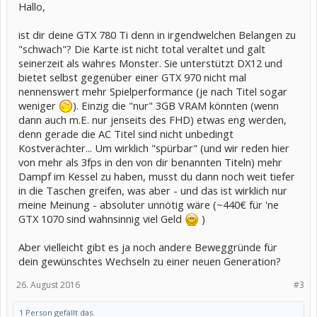
Hallo,
ist dir deine GTX 780 Ti denn in irgendwelchen Belangen zu
"schwach"? Die Karte ist nicht total veraltet und galt
seinerzeit als wahres Monster. Sie unterstützt DX12 und
bietet selbst gegenüber einer GTX 970 nicht mal
nennenswert mehr Spielperformance (je nach Titel sogar
weniger
). Einzig die "nur" 3GB VRAM könnten (wenn
dann auch m.E. nur jenseits des FHD) etwas eng werden,
denn gerade die AC Titel sind nicht unbedingt
Kostverächter... Um wirklich "spürbar" (und wir reden hier
von mehr als 3fps in den von dir benannten Titeln) mehr
Dampf im Kessel zu haben, musst du dann noch weit tiefer
in die Taschen greifen, was aber - und das ist wirklich nur
meine Meinung - absoluter unnötig wäre (~440€ für 'ne
GTX 1070 sind wahnsinnig viel Geld
)
Aber vielleicht gibt es ja noch andere Beweggründe für
dein gewünschtes Wechseln zu einer neuen Generation?
26. August 2016
#3
1 Person gefällt das.