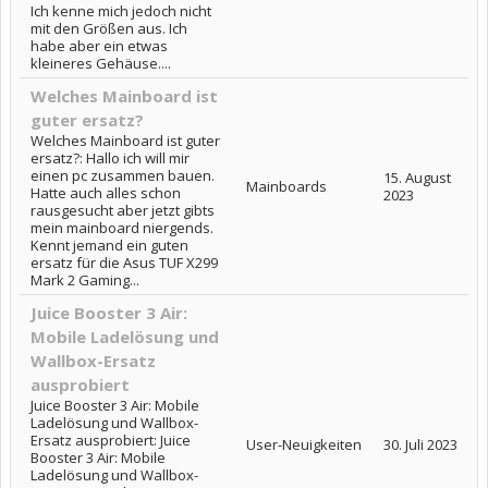
Ich kenne mich jedoch nicht
mit den Größen aus. Ich
habe aber ein etwas
kleineres Gehäuse....
Welches Mainboard ist
guter ersatz?
Welches Mainboard ist guter
ersatz?: Hallo ich will mir
einen pc zusammen bauen.
15. August
Mainboards
Hatte auch alles schon
2023
rausgesucht aber jetzt gibts
mein mainboard niergends.
Kennt jemand ein guten
ersatz für die Asus TUF X299
Mark 2 Gaming...
Juice Booster 3 Air:
Mobile Ladelösung und
Wallbox-Ersatz
ausprobiert
Juice Booster 3 Air: Mobile
Ladelösung und Wallbox-
Ersatz ausprobiert: Juice
User-Neuigkeiten
30. Juli 2023
Booster 3 Air: Mobile
Ladelösung und Wallbox-