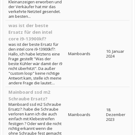
Kleinanzeigen erworben und
der Verkäufer hat mir das
verkehrte Netzteil gesendet.
am besten...
was ist der beste
Ersatz für den intel
core i9-13900kf?
was ist der beste Ersatz für
den intel core i9-13900kf?:
10. Januar
Mainboards
Hallo, ich habe letztens eine
2024
Frage gestellt "Was der
beste Kühler wär damit der i9
nicht überhitzt". Da außer
"custom loop" keine richtige
Antwort kam, stelle ich meine
andere Frage die lautet:...
Mainboard ssd m2
Schraube Ersatz?
Mainboard ssd m2 Schraube
Ersatz?: habe die Schraube
18.
verloren kann ich die auch
Mainboards
Dezember
einfach mit Klebestreifen
2023
festigen ? Oder wird die nicht
richtig erkannt wenn die
ohne Schraube fest gemacht