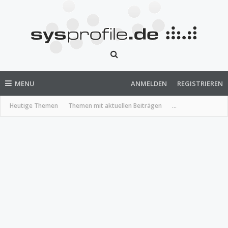
MENU
ANMELDEN
REGISTRIEREN
Heutige Themen
Themen mit aktuellen Beiträgen
...