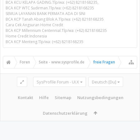
BCA KCU KELAPA GADING.Tlp/wa: (+62) 8218168235,
BCA KCP WTC Sudirman.Tlp/wa: (+62) 8218168235
SEMUA LAYANAN BANK PERMATA ADA DI SINI
BCA KCP Tanah Abang Blok A.Tlp/wa: (+62) 8218168235
Cara Cek Angsuran Home Credit
BCA KCP Millennium Centennial.Tlp/wa: (+62) 8218168235
Home Credit Indonesia
BCA KCP Menteng.Tlp/wa: (+62) 8218168235
Foren
Seite - www.sysprofile.de
freie Fragen
SysProfile Forum - UI.X
Deutsch [Du]
Kontakt
Hilfe
Sitemap
Nutzungsbedingungen
Datenschutzerklärung