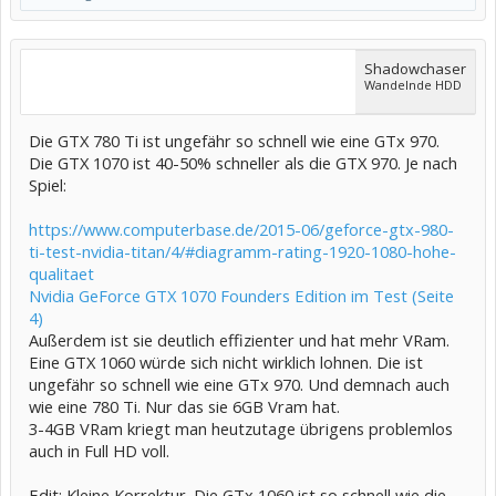
Shadowchaser
Wandelnde HDD
Die GTX 780 Ti ist ungefähr so schnell wie eine GTx 970.
Die GTX 1070 ist 40-50% schneller als die GTX 970. Je nach
Spiel:
https://www.computerbase.de/2015-06/geforce-gtx-980-
ti-test-nvidia-titan/4/#diagramm-rating-1920-1080-hohe-
qualitaet
Nvidia GeForce GTX 1070 Founders Edition im Test (Seite
4)
Außerdem ist sie deutlich effizienter und hat mehr VRam.
Eine GTX 1060 würde sich nicht wirklich lohnen. Die ist
ungefähr so schnell wie eine GTx 970. Und demnach auch
wie eine 780 Ti. Nur das sie 6GB Vram hat.
3-4GB VRam kriegt man heutzutage übrigens problemlos
auch in Full HD voll.
Edit: Kleine Korrektur. Die GTx 1060 ist so schnell wie die