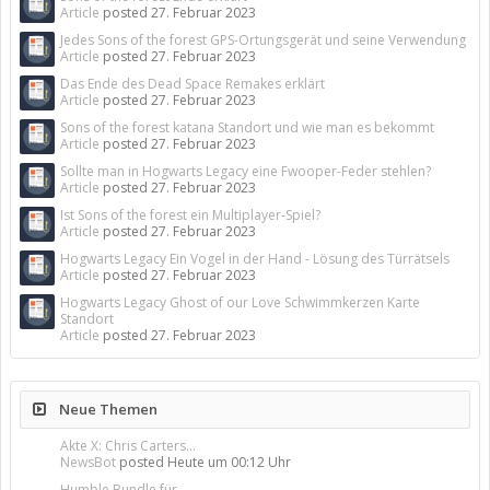
Article
posted
27. Februar 2023
Jedes Sons of the forest GPS-Ortungsgerät und seine Verwendung
Article
posted
27. Februar 2023
Das Ende des Dead Space Remakes erklärt
Article
posted
27. Februar 2023
Sons of the forest katana Standort und wie man es bekommt
Article
posted
27. Februar 2023
Sollte man in Hogwarts Legacy eine Fwooper-Feder stehlen?
Article
posted
27. Februar 2023
Ist Sons of the forest ein Multiplayer-Spiel?
Article
posted
27. Februar 2023
Hogwarts Legacy Ein Vogel in der Hand - Lösung des Türrätsels
Article
posted
27. Februar 2023
Hogwarts Legacy Ghost of our Love Schwimmkerzen Karte
Standort
Article
posted
27. Februar 2023
Neue Themen
Akte X: Chris Carters...
NewsBot
posted
Heute um 00:12 Uhr
Humble Bundle für...