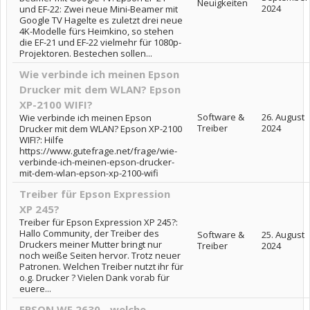
Neuigkeiten
2024
und EF-22: Zwei neue Mini-Beamer mit
Google TV Hagelte es zuletzt drei neue
4K-Modelle fürs Heimkino, so stehen
die EF-21 und EF-22 vielmehr für 1080p-
Projektoren. Bestechen sollen...
Wie verbinde ich meinen Epson
Drucker mit dem WLAN? Epson
XP-2100 WIFI?
Software &
26. August
Wie verbinde ich meinen Epson
Treiber
2024
Drucker mit dem WLAN? Epson XP-2100
WIFI?: Hilfe
https://www.gutefrage.net/frage/wie-
verbinde-ich-meinen-epson-drucker-
mit-dem-wlan-epson-xp-2100-wifi
Treiber für Epson Expression
XP 245?
Treiber für Epson Expression XP 245?:
Hallo Community, der Treiber des
Software &
25. August
Druckers meiner Mutter bringt nur
Treiber
2024
noch weiße Seiten hervor. Trotz neuer
Patronen. Welchen Treiber nutzt ihr für
o.g. Drucker ? Vielen Dank vorab für
euere...
EPSON WF 2630 - welche