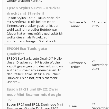
wieder drucken kann?...
Epson Stylus SX215 - Drucker
druckt mit Streifen?
Epson Stylus SX215 - Drucker druckt
mit Streifen?: Hi, Ich bekam einen
Software &
11. Januar
Tintenstrahldrucker geschenkt, der
Treiber
2025
wohl ca. 5 Jahre außer Betrieb war
(davor hat er regelmäßig gedruckt), ich
wollte diesen als Projekt auf
vordermann bringen. So habe ich...
EPSON Eco Tank, gute
Qualität?
EPSON Eco Tank, gute Qualität?: Hallo.
26.
Unser Drucker von HP ist die Woche
Software &
November
kaputt gegangen und deshalb sind wir
Treiber
2024
auf der Suche nach einem neuen. An
der Stelle: Danke HP für eure Scheiß
Drucker. China hat jetzt nicht mehr
unsere...
Epson EF-21 und EF-22: Zwei
neue Mini-Beamer mit Google
TV
21.
Epson EF-21 und EF-22: Zwei neue Mini-
User-
September
Beamer mit Google TV: Epson EF-21