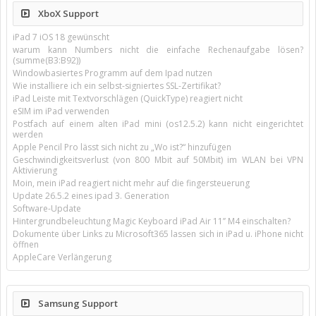
XboX Support
iPad 7 iOS 18 gewünscht
warum kann Numbers nicht die einfache Rechenaufgabe lösen?
(summe(B3:B92))
Windowbasiertes Programm auf dem Ipad nutzen
Wie installiere ich ein selbst-signiertes SSL-Zertifikat?
iPad Leiste mit Textvorschlägen (QuickType) reagiert nicht
eSIM im iPad verwenden
Postfach auf einem alten iPad mini (os12.5.2) kann nicht eingerichtet
werden
Apple Pencil Pro lässt sich nicht zu „Wo ist?“ hinzufügen
Geschwindigkeitsverlust (von 800 Mbit auf 50Mbit) im WLAN bei VPN
Aktivierung
Moin, mein iPad reagiert nicht mehr auf die fingersteuerung
Update 26.5.2 eines ipad 3. Generation
Software-Update
Hintergrundbeleuchtung Magic Keyboard iPad Air 11’’ M4 einschalten?
Dokumente über Links zu Microsoft365 lassen sich in iPad u. iPhone nicht
öffnen
AppleCare Verlängerung
Samsung Support