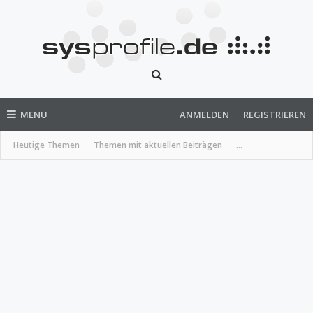
MENU
ANMELDEN
REGISTRIEREN
Heutige Themen
Themen mit aktuellen Beiträgen
...