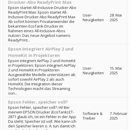
Drucker-Abo ReadyPrint Max
Epson startet All-Inclusive-Drucker-Abo
ReadyPrint Max: Epson startet All-
User-
28. Mai
Inclusive-Drucker-Abo ReadyPrint Max
Neuigkeiten
2025
Ab sofort können Privatanwender die
bekannten EcoTank-Drucker im
Rahmen eines All-Inclusive-Abos
nutzen. Das neue Angebot namens
ReadyPrint...
Epson integriert AirPlay 2 und
HomeKit in Projektoren
Epson integriert AirPlay 2 und HomeKit
in Projektoren: Epson integriert AirPlay
User-
15. Mai
2 und HomeKit in Projektoren
Neuigkeiten
2025
Ausgewählte Modelle unterstützen ab
sofort sowohl AirPlay 2 als auch
HomeKit. Die Integration dieser
Technologien macht das Streaming
von...
Epson Fehler, speicher voll?
Epson Fehler, speicher voll?: Hi! Bei
meinem EPSON Drucker (EcoTank) ET-
Software &
7. Februar
2871 glaub ich, ist ein Fehler in der App:
Treiber
2025
Da steht: Speicher ist voll. Wie kann ich
den Speicher leeren o. Ä. tun damit ich