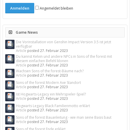
Angemeldet bleiben
Game News
Die Vorinstallation von Genshin Impact Version 3.5 ist jetzt
verfügbar
Article
posted
27. Februar 2023
Du kannst Kelvin und andere NPCs in Sons of the forest mit
diesem einfachen Befehl klonen
Article
posted
27. Februar 2023
Wachsen Sons of the forest-Bäume nach?
Article
posted
27. Februar 2023
Sons of the forest Modern Axe Standort
Article
posted
27. Februar 2023
Ist Hogwarts-Legacy ein Mehrspieler-Spiel?
Article
posted
27. Februar 2023
Hogwarts Legacy Black Familienmotto erklärt
Article
posted
27. Februar 2023
Sons of the forest Bauanleitung - wie man seine Basis baut
Article
posted
27. Februar 2023
Sons of the forest Ende erklärt