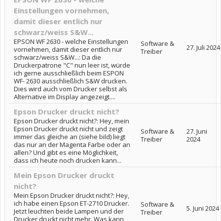
Einstellungen vornehmen,
damit dieser entlich nur
schwarz/weiss S&W...
EPSON WF 2630 - welche Einstellungen
Software &
27. Juli 2024
vornehmen, damit dieser entlich nur
Treiber
schwarz/weiss S&W...: Da die
Druckerpatrone "C" nun leer ist, würde
ich gerne ausschließlich beim ESPON
WF- 2630 ausschließlich S&W drucken.
Dies wird auch vom Drucker selbst als
Alternative im Display angezeigt....
Epson Drucker druckt nicht?
Epson Drucker druckt nicht?: Hey, mein
Epson Drucker druckt nicht und zeigt
Software &
27. Juni
immer das gleiche an (siehe bild) liegt
Treiber
2024
das nur an der Magenta Farbe oder an
allen? Und gibt es eine Möglichkeit,
dass ich heute noch drucken kann...
Mein Epson Drucker druckt
nicht?
Mein Epson Drucker druckt nicht?: Hey,
ich habe einen Epson ET-2710 Drucker.
Software &
5. Juni 2024
Jetzt leuchten beide Lampen und der
Treiber
Drucker druckt nicht mehr. Was kann