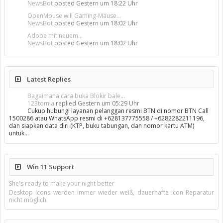
NewsBot
posted
Gestern um 18:22 Uhr
OpenMouse will Gaming-Mäuse...
NewsBot
posted
Gestern um 18:02 Uhr
Adobe mit neuem...
NewsBot
posted
Gestern um 18:02 Uhr
Latest Replies
Bagaimana cara buka Blokir bale...
123tomla
replied
Gestern um 05:29 Uhr
Cukup hubungi layanan pelanggan resmi BTN di nomor BTN Call
1500286 atau WhatsApp resmi di +628137775558 / +6282282211196,
dan siapkan data diri (KTP, buku tabungan, dan nomor kartu ATM)
untuk…
Win 11 Support
She's ready to make your night better
Desktop Icons werden immer wieder weiß, dauerhafte Icon Reparatur
nicht möglich