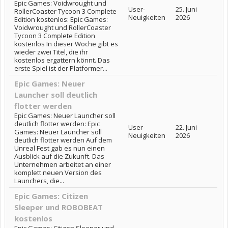
Epic Games: Voidwrought und
User-
25. Juni
RollerCoaster Tycoon 3 Complete
Neuigkeiten
2026
Edition kostenlos: Epic Games:
Voidwrought und RollerCoaster
Tycoon 3 Complete Edition
kostenlos In dieser Woche gibt es
wieder zwei Titel, die ihr
kostenlos ergattern könnt. Das
erste Spiel ist der Platformer...
Epic Games: Neuer
Launcher soll deutlich
flotter werden
Epic Games: Neuer Launcher soll
deutlich flotter werden: Epic
User-
22. Juni
Games: Neuer Launcher soll
Neuigkeiten
2026
deutlich flotter werden Auf dem
Unreal Fest gab es nun einen
Ausblick auf die Zukunft. Das
Unternehmen arbeitet an einer
komplett neuen Version des
Launchers, die...
Epic Games: Citizen
Sleeper und ROBOBEAT
kostenlos