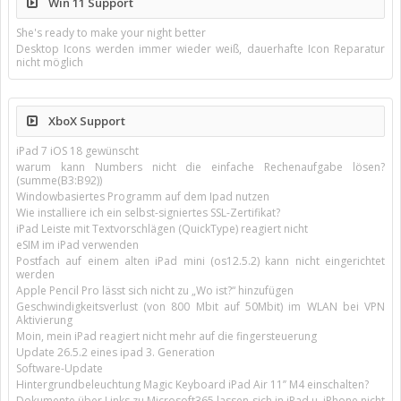
Win 11 Support
She's ready to make your night better
Desktop Icons werden immer wieder weiß, dauerhafte Icon Reparatur
nicht möglich
XboX Support
iPad 7 iOS 18 gewünscht
warum kann Numbers nicht die einfache Rechenaufgabe lösen?
(summe(B3:B92))
Windowbasiertes Programm auf dem Ipad nutzen
Wie installiere ich ein selbst-signiertes SSL-Zertifikat?
iPad Leiste mit Textvorschlägen (QuickType) reagiert nicht
eSIM im iPad verwenden
Postfach auf einem alten iPad mini (os12.5.2) kann nicht eingerichtet
werden
Apple Pencil Pro lässt sich nicht zu „Wo ist?“ hinzufügen
Geschwindigkeitsverlust (von 800 Mbit auf 50Mbit) im WLAN bei VPN
Aktivierung
Moin, mein iPad reagiert nicht mehr auf die fingersteuerung
Update 26.5.2 eines ipad 3. Generation
Software-Update
Hintergrundbeleuchtung Magic Keyboard iPad Air 11’’ M4 einschalten?
Dokumente über Links zu Microsoft365 lassen sich in iPad u. iPhone nicht