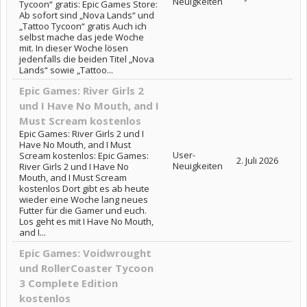
Neuigkeiten
Tycoon“ gratis: Epic Games Store:
Ab sofort sind „Nova Lands“ und
„Tattoo Tycoon“ gratis Auch ich
selbst mache das jede Woche
mit. In dieser Woche lösen
jedenfalls die beiden Titel „Nova
Lands“ sowie „Tattoo...
Epic Games: River Girls 2
und I Have No Mouth, and I
Must Scream kostenlos
Epic Games: River Girls 2 und I
Have No Mouth, and I Must
User-
Scream kostenlos: Epic Games:
2. Juli 2026
Neuigkeiten
River Girls 2 und I Have No
Mouth, and I Must Scream
kostenlos Dort gibt es ab heute
wieder eine Woche lang neues
Futter für die Gamer und euch.
Los geht es mit I Have No Mouth,
and I...
Epic Games: Voidwrought
und RollerCoaster Tycoon
3 Complete Edition
kostenlos