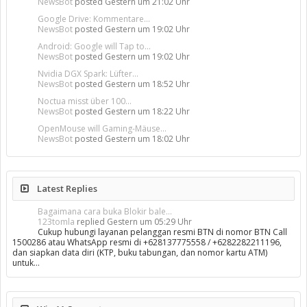
NewsBot
posted
Gestern um 21:02 Uhr
Google Drive: Kommentare...
NewsBot
posted
Gestern um 19:02 Uhr
Android: Google will Tap to...
NewsBot
posted
Gestern um 19:02 Uhr
Nvidia DGX Spark: Lüfter...
NewsBot
posted
Gestern um 18:52 Uhr
Noctua misst über 100...
NewsBot
posted
Gestern um 18:22 Uhr
OpenMouse will Gaming-Mäuse...
NewsBot
posted
Gestern um 18:02 Uhr
Latest Replies
Bagaimana cara buka Blokir bale...
123tomla
replied
Gestern um 05:29 Uhr
Cukup hubungi layanan pelanggan resmi BTN di nomor BTN Call
1500286 atau WhatsApp resmi di +628137775558 / +6282282211196,
dan siapkan data diri (KTP, buku tabungan, dan nomor kartu ATM)
untuk…