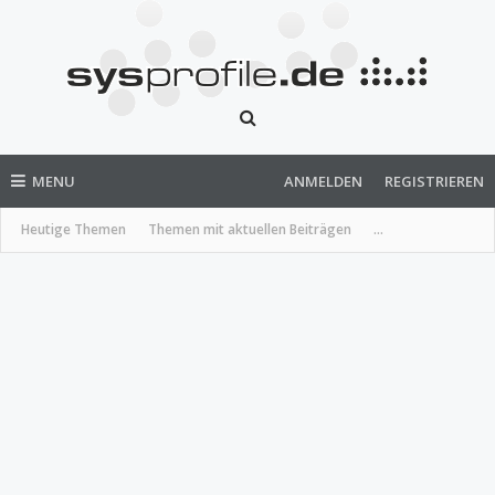
MENU
ANMELDEN
REGISTRIEREN
Heutige Themen
Themen mit aktuellen Beiträgen
...