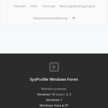
Kontakt
Hilfe
Sitemap
Nutzungsbedingungen
Datenschutzerklärung
SysProfile Windows Foren
Betriebssysteme:
Windows 10
Seiten:
2
,
3
Windows 7
Windows Vista & XP