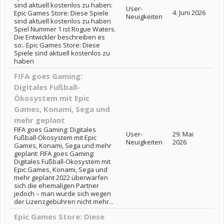
sind aktuell kostenlos zu haben:
User-
4. Juni 2026
Epic Games Store: Diese Spiele
Neuigkeiten
sind aktuell kostenlos zu haben
Spiel Nummer 1 ist Rogue Waters.
Die Entwickler beschreiben es
so:. Epic Games Store: Diese
Spiele sind aktuell kostenlos zu
haben
FIFA goes Gaming:
Digitales Fußball-
Ökosystem mit Epic
Games, Konami, Sega und
mehr geplant
FIFA goes Gaming: Digitales
User-
29. Mai
Fußball-Ökosystem mit Epic
Neuigkeiten
2026
Games, Konami, Sega und mehr
geplant: FIFA goes Gaming:
Digitales Fußball-Ökosystem mit
Epic Games, Konami, Sega und
mehr geplant 2022 überwarfen
sich die ehemaligen Partner
jedoch – man wurde sich wegen
der Lizenzgebühren nicht mehr...
Epic Games Store: Diese