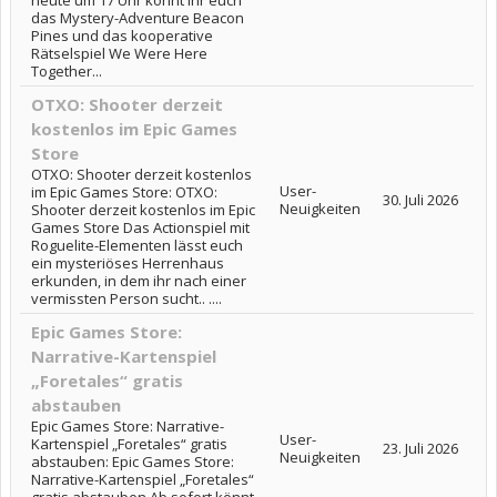
heute um 17 Uhr könnt ihr euch
das Mystery-Adventure Beacon
Pines und das kooperative
Rätselspiel We Were Here
Together...
OTXO: Shooter derzeit
kostenlos im Epic Games
Store
OTXO: Shooter derzeit kostenlos
User-
im Epic Games Store: OTXO:
30. Juli 2026
Neuigkeiten
Shooter derzeit kostenlos im Epic
Games Store Das Actionspiel mit
Roguelite-Elementen lässt euch
ein mysteriöses Herrenhaus
erkunden, in dem ihr nach einer
vermissten Person sucht.. ....
Epic Games Store:
Narrative-Kartenspiel
„Foretales“ gratis
abstauben
Epic Games Store: Narrative-
User-
Kartenspiel „Foretales“ gratis
23. Juli 2026
Neuigkeiten
abstauben: Epic Games Store:
Narrative-Kartenspiel „Foretales“