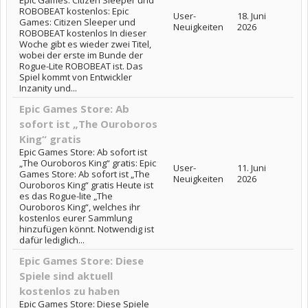
Epic Games: Citizen Sleeper und
ROBOBEAT kostenlos: Epic
User-
18. Juni
Games: Citizen Sleeper und
Neuigkeiten
2026
ROBOBEAT kostenlos In dieser
Woche gibt es wieder zwei Titel,
wobei der erste im Bunde der
Rogue-Lite ROBOBEAT ist. Das
Spiel kommt von Entwickler
Inzanity und...
Epic Games Store: Ab
sofort ist „The Ouroboros
King“ gratis
Epic Games Store: Ab sofort ist
„The Ouroboros King“ gratis: Epic
User-
11. Juni
Games Store: Ab sofort ist „The
Neuigkeiten
2026
Ouroboros King“ gratis Heute ist
es das Rogue-lite „The
Ouroboros King“, welches ihr
kostenlos eurer Sammlung
hinzufügen könnt. Notwendig ist
dafür lediglich...
Epic Games Store: Diese
Spiele sind aktuell
kostenlos zu haben
Epic Games Store: Diese Spiele