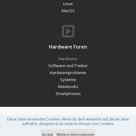
Linux
MacOS
Hardware Foren
Hardware:
Software und Treiber
Hardwareprobleme
Systeme
Notebooks
Smartphones
Diese Seite verwendet Cookies. Wenn du dich weiterhin auf dieser Seite
Forum software by XenForo™
-
Deutsch von xenDach
aufhältst, akzeptierst du unseren Einsatz von Cookies.
Theme designed by
ThemeHouse
.
Accept
Weitere Informationen