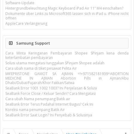
Software-Update
Hintergrundbeleuchtung Magic Keyboard iPad Air 11’’ M4 einschalten?
Dokumente über Links zu Microsoft365 lassen sich in iPad u. iPhone nicht
öffnen
AppleCare Verlängerung
Samsung Support
Cara Minta Keringanan Pembayaran Shopee SPinjam kena denda
keterlambatan pembayaran
Solusi utama mengatasi tunggakan SPinjam Shopee adalah
Cara ubah nama di tiket pesawat Pelita Air
MIFEPRISTONE GAMOT SA AJMAN =!+971582181939^ABORTION
MEDICINE IN AJMAN Abortion Pills in Ajman/Abu
Dhabi/Dubai/Fujairah/Khor Fakkan/Satwa
SeaBank Error 1001 1002 1003? Ini Penjelasan & Solusi
SeaBank Force Close / Keluar Sendiri? Cara Mengatasi
Cara ubah Nama penumpang Batik air
SeaBank Error Terus Padahal Internet Bagus? Cek Ini
Koreksi nama penumpang Batik Air
SeaBank Error Saat Login? Ini Penyebab & Solusinya