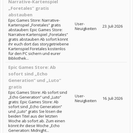
Narrative-Kartenspiel
„Foretales“ gratis
abstauben
Epic Games Store: Narrative-
User-
Kartenspiel „Foretales“ gratis
23. Juli 2026
Neuigkeiten
abstauben: Epic Games Store:
Narrative-Kartenspiel „Foretales“
gratis abstauben Ab sofort könnt
ihr euch dort das storygetriebene
Kartenspiel Foretales kostenlos
für den PC sichern und eurer
Bibliothek...
Epic Games Store: Ab
sofort sind „Echo
Generation“ und „Luto“
gratis
Epic Games Store: Ab sofort sind
User-
„Echo Generation“ und „Luto“
16. Juli 2026
Neuigkeiten
gratis: Epic Games Store: Ab
sofort sind „Echo Generation“
und „Luto“ gratis Sie lösen die
beiden Titel aus der letzten
Woche ab sofort ab. Zum einen
könnt ihr diese Woche „Echo
Generation: Midnight...