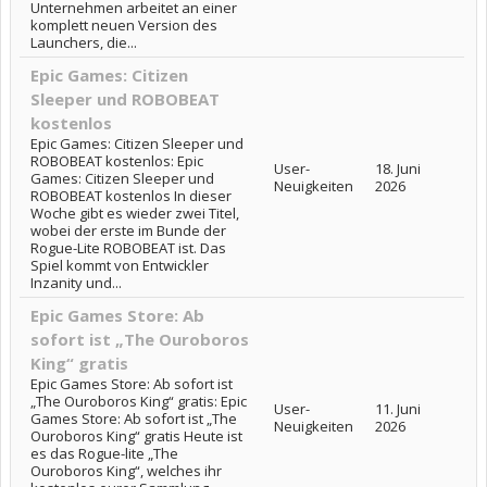
Unternehmen arbeitet an einer
komplett neuen Version des
Launchers, die...
Epic Games: Citizen
Sleeper und ROBOBEAT
kostenlos
Epic Games: Citizen Sleeper und
ROBOBEAT kostenlos: Epic
User-
18. Juni
Games: Citizen Sleeper und
Neuigkeiten
2026
ROBOBEAT kostenlos In dieser
Woche gibt es wieder zwei Titel,
wobei der erste im Bunde der
Rogue-Lite ROBOBEAT ist. Das
Spiel kommt von Entwickler
Inzanity und...
Epic Games Store: Ab
sofort ist „The Ouroboros
King“ gratis
Epic Games Store: Ab sofort ist
„The Ouroboros King“ gratis: Epic
User-
11. Juni
Games Store: Ab sofort ist „The
Neuigkeiten
2026
Ouroboros King“ gratis Heute ist
es das Rogue-lite „The
Ouroboros King“, welches ihr