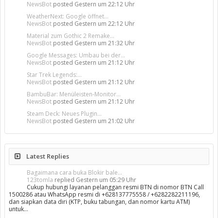
NewsBot
posted
Gestern um 22:12 Uhr
WeatherNext: Google öffnet...
NewsBot
posted
Gestern um 22:12 Uhr
Material zum Gothic 2 Remake...
NewsBot
posted
Gestern um 21:32 Uhr
Google Messages: Umbau bei der...
NewsBot
posted
Gestern um 21:12 Uhr
Star Trek Legends:...
NewsBot
posted
Gestern um 21:12 Uhr
BambuBar: Menüleisten-Monitor...
NewsBot
posted
Gestern um 21:12 Uhr
Steam Deck: Neues Plugin...
NewsBot
posted
Gestern um 21:02 Uhr
Latest Replies
Bagaimana cara buka Blokir bale...
123tomla
replied
Gestern um 05:29 Uhr
Cukup hubungi layanan pelanggan resmi BTN di nomor BTN Call
1500286 atau WhatsApp resmi di +628137775558 / +6282282211196,
dan siapkan data diri (KTP, buku tabungan, dan nomor kartu ATM)
untuk…