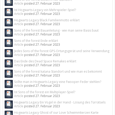
Article
posted
27. Februar 2023
Ist Hogwarts-Legacy ein Mehrspieler-Spiel?
Article
posted
27. Februar 2023
Hogwarts Legacy Black Familienmotto erklärt
Article
posted
27. Februar 2023
Sons of the forest Bauanleitung - wie man seine Basis baut
Article
posted
27. Februar 2023
Sons of the forest Ende erklärt
Article
posted
27. Februar 2023
Jedes Sons of the forest GPS-Ortungsgerät und seine Verwendung
Article
posted
27. Februar 2023
Das Ende des Dead Space Remakes erklärt
Article
posted
27. Februar 2023
Sons of the forest katana Standort und wie man es bekommt
Article
posted
27. Februar 2023
Sollte man in Hogwarts Legacy eine Fwooper-Feder stehlen?
Article
posted
27. Februar 2023
Ist Sons of the forest ein Multiplayer-Spiel?
Article
posted
27. Februar 2023
Hogwarts Legacy Ein Vogel in der Hand - Lösung des Türrätsels
Article
posted
27. Februar 2023
Hogwarts Legacy Ghost of our Love Schwimmkerzen Karte