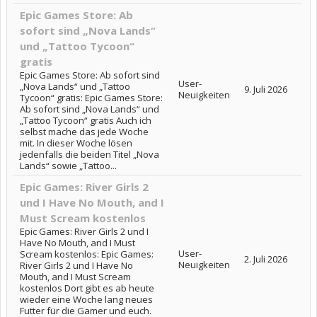
Epic Games Store: Ab
sofort sind „Nova Lands“
und „Tattoo Tycoon“
gratis
Epic Games Store: Ab sofort sind
User-
„Nova Lands“ und „Tattoo
9. Juli 2026
Neuigkeiten
Tycoon“ gratis: Epic Games Store:
Ab sofort sind „Nova Lands“ und
„Tattoo Tycoon“ gratis Auch ich
selbst mache das jede Woche
mit. In dieser Woche lösen
jedenfalls die beiden Titel „Nova
Lands“ sowie „Tattoo...
Epic Games: River Girls 2
und I Have No Mouth, and I
Must Scream kostenlos
Epic Games: River Girls 2 und I
Have No Mouth, and I Must
User-
Scream kostenlos: Epic Games:
2. Juli 2026
Neuigkeiten
River Girls 2 und I Have No
Mouth, and I Must Scream
kostenlos Dort gibt es ab heute
wieder eine Woche lang neues
Futter für die Gamer und euch.