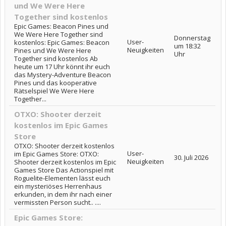
und We Were Here
Together sind kostenlos
Epic Games: Beacon Pines und
We Were Here Together sind
Donnerstag
User-
kostenlos: Epic Games: Beacon
um 18:32
Neuigkeiten
Pines und We Were Here
Uhr
Together sind kostenlos Ab
heute um 17 Uhr könnt ihr euch
das Mystery-Adventure Beacon
Pines und das kooperative
Rätselspiel We Were Here
Together...
OTXO: Shooter derzeit
kostenlos im Epic Games
Store
OTXO: Shooter derzeit kostenlos
User-
im Epic Games Store: OTXO:
30. Juli 2026
Neuigkeiten
Shooter derzeit kostenlos im Epic
Games Store Das Actionspiel mit
Roguelite-Elementen lässt euch
ein mysteriöses Herrenhaus
erkunden, in dem ihr nach einer
vermissten Person sucht.. ....
Epic Games Store: