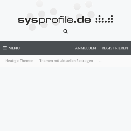
MENU
ANMELDEN
REGISTRIEREN
Heutige Themen
Themen mit aktuellen Beiträgen
...