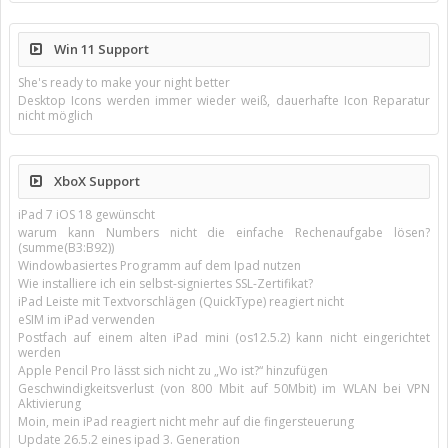
Win 11 Support
She's ready to make your night better
Desktop Icons werden immer wieder weiß, dauerhafte Icon Reparatur
nicht möglich
XboX Support
iPad 7 iOS 18 gewünscht
warum kann Numbers nicht die einfache Rechenaufgabe lösen?
(summe(B3:B92))
Windowbasiertes Programm auf dem Ipad nutzen
Wie installiere ich ein selbst-signiertes SSL-Zertifikat?
iPad Leiste mit Textvorschlägen (QuickType) reagiert nicht
eSIM im iPad verwenden
Postfach auf einem alten iPad mini (os12.5.2) kann nicht eingerichtet
werden
Apple Pencil Pro lässt sich nicht zu „Wo ist?“ hinzufügen
Geschwindigkeitsverlust (von 800 Mbit auf 50Mbit) im WLAN bei VPN
Aktivierung
Moin, mein iPad reagiert nicht mehr auf die fingersteuerung
Update 26.5.2 eines ipad 3. Generation