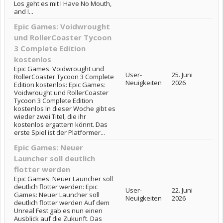
Los geht es mit I Have No Mouth,
and I...
Epic Games: Voidwrought
und RollerCoaster Tycoon
3 Complete Edition
kostenlos
Epic Games: Voidwrought und
User-
25. Juni
RollerCoaster Tycoon 3 Complete
Neuigkeiten
2026
Edition kostenlos: Epic Games:
Voidwrought und RollerCoaster
Tycoon 3 Complete Edition
kostenlos In dieser Woche gibt es
wieder zwei Titel, die ihr
kostenlos ergattern könnt. Das
erste Spiel ist der Platformer...
Epic Games: Neuer
Launcher soll deutlich
flotter werden
Epic Games: Neuer Launcher soll
deutlich flotter werden: Epic
User-
22. Juni
Games: Neuer Launcher soll
Neuigkeiten
2026
deutlich flotter werden Auf dem
Unreal Fest gab es nun einen
Ausblick auf die Zukunft. Das