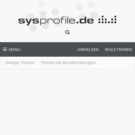
MENU
ANMELDEN
REGISTRIEREN
Heutige Themen
Themen mit aktuellen Beiträgen
...