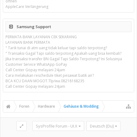
öffnen
AppleCare Verlängerung
Samsung Support
PERMATA BANK LAYANAN CEK SEKARANG
LAYANAN BANK PERMATA
" Tarik tunai di atm uang tidak keluar tapi saldo terpotong?
" Transaksi Gagal Tapi saldo terpotong Apakah uang bisa kembali?
Jika transaksi transfer BN Gagal Tapi Saldo Terpotong? Ini Solusinya
Customer Service WhatsApp GoPay
Call Center Gopay melayani 24jam
Cara melakukan reschedule tiket pesawat batik air?
BCA KCU DAAN MOGOT.Tlp/wa.08218168235
Call Center Gopay melayani 24jam
Foren
Hardware
Gehäuse & Modding
SysProfile Forum - UI.X
Deutsch [Du]