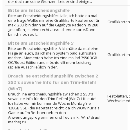
der doch an seine Grenzen. Leider sind einige...
Bitte um Entscheidungshilfe
Bitte um Entscheidungshilfe: Hallo, ich hätte da mal
eine frage.Wollte mir eine Grafikkarte kaufen so für
Grafikkarten
max. 200, bin dann auf die Gigabyte Radeon R9 280
gestoßen, ist eine recht ausreichende karte.Dann
bin ich noch auf...
Bitte um Entscheidungshilfe :/
Bitte um Entscheidungshilfe :/: Ich hätte da mal eine
Frage an euch, da ich mein System bald aufrüsten
Grafikkarten
möchte.. Momentan habe ich eine msi hd 7950 3GB
OC/Boost Edition und möchte vllt mehr Leistung
(spiele Ausschließlich in der...
Brauch 'ne entscheidungshilfe zwischen 2
SSD's sowie 'ne Info für den Trim-Befehl
(Win7)
Brauch 'ne entscheidungshilfe zwischen 2 SSD's
Festplatten,
sowie 'ne Info für den Trim-Befehl (Win7): Hi Leute!
Wechselmed
Ich habe vor mir kommende Woche Montag 'ne
128GB SSD (die Kapazität reicht, da ich WOW nur als
Game auf'm Rechner neben den
Anwendungsprogrammen und Tools inkl. Win7 drauf
mache) zu...