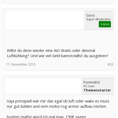
Gorsi
Super-Moderator
S-Mod
Willst du denn wieder eine AiO WaKü oder diesmal
Luftkühlung? Und wie viel Geld kannst/willst du ausgeben?
17. November 2015
#32
PommähZ
PC-User
Themenstarter
naja prinzipiell wär mir das egal ob luft oder wakü es muss
nur gut kühlen und vom mobo rog armor aufbau reichen
budget mäßig würd ich mal max. 150€ sagen