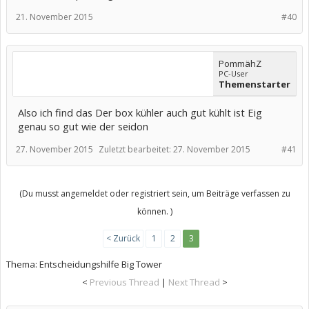
21. November 2015
#40
PommähZ
PC-User
Themenstarter
Also ich find das Der box kühler auch gut kühlt ist Eig
genau so gut wie der seidon
27. November 2015
Zuletzt bearbeitet:
27. November 2015
#41
(Du musst angemeldet oder registriert sein, um Beiträge verfassen zu
können. )
< Zurück
1
2
3
Thema:
Entscheidungshilfe Big Tower
<
Previous Thread
|
Next Thread
>