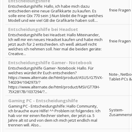
Entscheidungshilfe
Entscheidungshilfe: Hallo, ich habe mich dazu
freie Fragen
entschieden eine neue Grafikkarte zu kaufen. Es
solle eine Gtx 770 sein ;) Nun bleibt die Frage welches
Modell und wie viel GB die Grafikarte haben soll....
Entscheidungshilfe bei Headset
Entscheidungshilfe bei Headset: Hallo Miteinander,
Ich will mir ein neues Headset kaufen und habe mich
freie Fragen
jetzt auch für 2 entschieden. ich weiß aktuell nicht
welches ich nehmen soll. hier mal die beiden geräte:
Creative...
Entscheidungshilfe Gamer- Notebook
Entscheidungshilfe Gamer- Notebook: Hallo. Für
welches würdet ihr Euch entscheiden?
Note-, Netbo
https://www.alternate.de/html/product/ASUS/G75VX-
Tablet-PCs 
T4020H/1042973/?
https://www.alternate.de/html/product/MSI/GT70H-
75X2817B/1037294/?...
Gaming PC - Entscheidungshilfe
Gaming PC - Entscheidungshilfe: Hallo Community,
System-
ich brauche eure Hilfe! ^^ Problem ist folgendes: Ich
Zusammenst
hab vor mir einen Rechner stehen, der jetzt ca. 5
Jahre alt ist und von dem ich mich jetzt endlich mal
trennen will. Also...