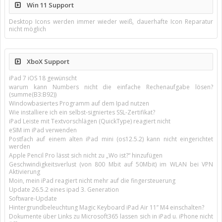
Win 11 Support
Desktop Icons werden immer wieder weiß, dauerhafte Icon Reparatur
nicht möglich
XboX Support
iPad 7 iOS 18 gewünscht
warum kann Numbers nicht die einfache Rechenaufgabe lösen?
(summe(B3:B92))
Windowbasiertes Programm auf dem Ipad nutzen
Wie installiere ich ein selbst-signiertes SSL-Zertifikat?
iPad Leiste mit Textvorschlägen (QuickType) reagiert nicht
eSIM im iPad verwenden
Postfach auf einem alten iPad mini (os12.5.2) kann nicht eingerichtet
werden
Apple Pencil Pro lässt sich nicht zu „Wo ist?“ hinzufügen
Geschwindigkeitsverlust (von 800 Mbit auf 50Mbit) im WLAN bei VPN
Aktivierung
Moin, mein iPad reagiert nicht mehr auf die fingersteuerung
Update 26.5.2 eines ipad 3. Generation
Software-Update
Hintergrundbeleuchtung Magic Keyboard iPad Air 11’’ M4 einschalten?
Dokumente über Links zu Microsoft365 lassen sich in iPad u. iPhone nicht