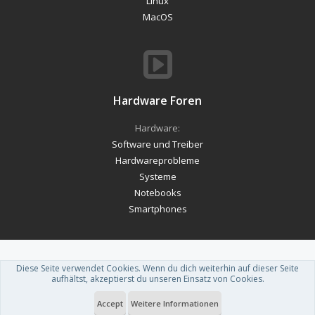
Linux
MacOS
Hardware Foren
Hardware:
Software und Treiber
Hardwareprobleme
Systeme
Notebooks
Smartphones
Diese Seite verwendet Cookies. Wenn du dich weiterhin auf dieser Seite
Forum software by XenForo™
-
Deutsch von xenDach
aufhältst, akzeptierst du unseren Einsatz von Cookies.
Theme designed by
ThemeHouse
.
Accept
Weitere Informationen