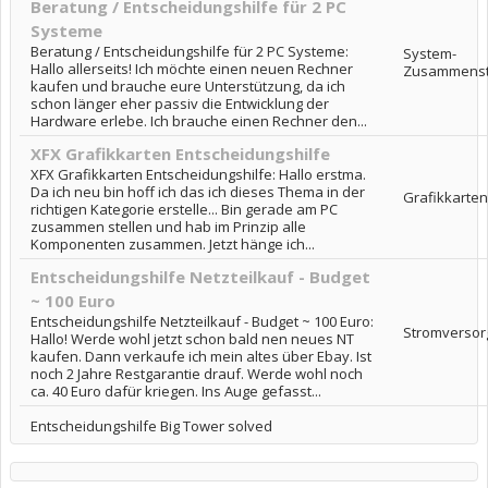
Beratung / Entscheidungshilfe für 2 PC
Systeme
Beratung / Entscheidungshilfe für 2 PC Systeme:
System-
Hallo allerseits! Ich möchte einen neuen Rechner
Zusammenst
kaufen und brauche eure Unterstützung, da ich
schon länger eher passiv die Entwicklung der
Hardware erlebe. Ich brauche einen Rechner den...
XFX Grafikkarten Entscheidungshilfe
XFX Grafikkarten Entscheidungshilfe: Hallo erstma.
Da ich neu bin hoff ich das ich dieses Thema in der
Grafikkarten
richtigen Kategorie erstelle... Bin gerade am PC
zusammen stellen und hab im Prinzip alle
Komponenten zusammen. Jetzt hänge ich...
Entscheidungshilfe Netzteilkauf - Budget
~ 100 Euro
Entscheidungshilfe Netzteilkauf - Budget ~ 100 Euro:
Stromversor
Hallo! Werde wohl jetzt schon bald nen neues NT
kaufen. Dann verkaufe ich mein altes über Ebay. Ist
noch 2 Jahre Restgarantie drauf. Werde wohl noch
ca. 40 Euro dafür kriegen. Ins Auge gefasst...
Entscheidungshilfe Big Tower solved